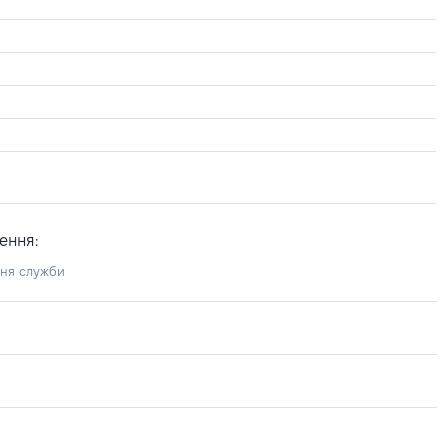
ення:
ння служби