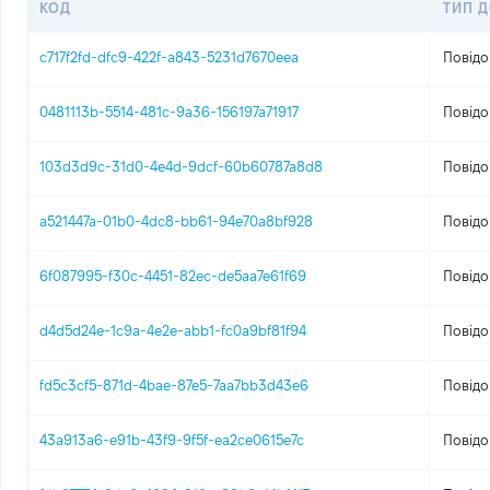
КОД
ТИП 
c717f2fd-dfc9-422f-a843-5231d7670eea
Повідо
0481113b-5514-481c-9a36-156197a71917
Повідо
103d3d9c-31d0-4e4d-9dcf-60b60787a8d8
Повідо
a521447a-01b0-4dc8-bb61-94e70a8bf928
Повідо
6f087995-f30c-4451-82ec-de5aa7e61f69
Повідо
d4d5d24e-1c9a-4e2e-abb1-fc0a9bf81f94
Повідо
fd5c3cf5-871d-4bae-87e5-7aa7bb3d43e6
Повідо
43a913a6-e91b-43f9-9f5f-ea2ce0615e7c
Повідо