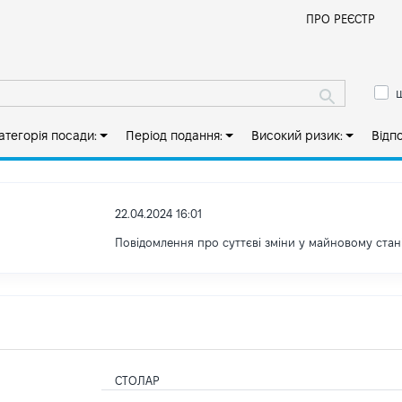
Й
ПРО РЕЄСТР
ш
атегорія посади:
Період подання:
Високий ризик:
Відп
22.04.2024 16:01
Повідомлення про суттєві зміни у майновому стан
СТОЛАР