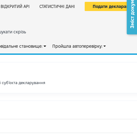
Зміст документа
Подати декларацію
ВІДКРИТИЙ АРІ
СТАТИСТИЧНІ ДАНІ
укати скрізь
овідальне становище:
Пройшла автоперевірку:
і субʼєкта декларування