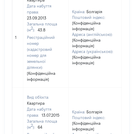
Квартира
Дата набуття
Країна:
Болгарія
права:
Поштовий індекс:
23.09.2013
[Конфіденційна
Загальна площа
1107
2
інформація]
(м
):
43.8
Тип 
Адреса (англійською):
обʼє
1
Реєстраційний
[Конфіденційна
варт
номер
інформація]
набу
(кадастровий
Адреса (українською):
номер для
[Конфіденційна
земельної
інформація]
ділянки):
[Конфіденційна
інформація]
Вид об'єкта:
Квартира
Дата набуття
Країна:
Болгарія
права:
13.07.2015
Поштовий індекс:
Загальна площа
[Конфіденційна
438
2
(м
):
64
інформація]
Тип 