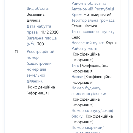
Район в області та
Вид об'єкта:
Автономній Республіці
Земельна
Крим:
Житомирський
ділянка
Територіальна громада:
Станишівська
Дата набуття
Тип населеного пункту:
права:
11.12.2020
Село
Загальна площа
6216
2
Населений пункт:
Кодня
(м
):
700
Тип 
Район у місті:
обʼє
11
Реєстраційний
[Конфіденційна
варт
номер
інформація]
набу
(кадастровий
Тип:
[Конфіденційна
номер для
інформація]
земельної
Назва:
[Конфіденційна
ділянки):
інформація]
[Конфіденційна
Номер будинку/
інформація]
земельної ділянки:
[Конфіденційна
інформація]
Номер корпусу/секції/
блоку:
[Конфіденційна
інформація]
Номер квартири/