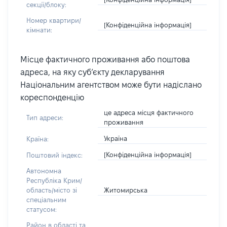
секції/блоку:
Номер квартири/
[Конфіденційна інформація]
кімнати:
Місце фактичного проживання або поштова
адреса, на яку суб’єкту декларування
Національним агентством може бути надіслано
кореспонденцію
це адреса місця фактичного
Тип адреси:
проживання
Україна
Країна:
[Конфіденційна інформація]
Поштовий індекс:
Автономна
Республіка Крим/
Житомирська
область/місто зі
спеціальним
статусом:
Район в області та