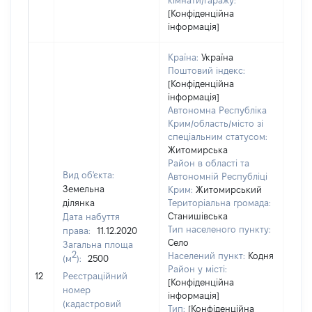
кімнати/гаражу:
[Конфіденційна
інформація]
Країна:
Україна
Поштовий індекс:
[Конфіденційна
інформація]
Автономна Республіка
Крим/область/місто зі
спеціальним статусом:
Житомирська
Район в області та
Вид об'єкта:
Автономній Республіці
Земельна
Крим:
Житомирський
ділянка
Територіальна громада:
Станишівська
Дата набуття
Тип населеного пункту:
права:
11.12.2020
Село
Загальна площа
444
2
Населений пункт:
Кодня
(м
):
2500
Тип 
Район у місті:
обʼє
12
Реєстраційний
[Конфіденційна
варт
номер
інформація]
набу
(кадастровий
Тип:
[Конфіденційна