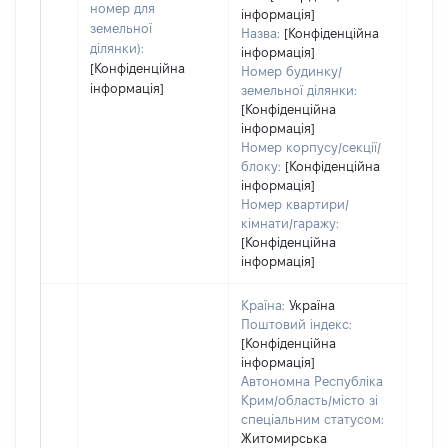
номер для
інформація]
земельної
Назва:
[Конфіденційна
ділянки):
інформація]
[Конфіденційна
Номер будинку/
інформація]
земельної ділянки:
[Конфіденційна
інформація]
Номер корпусу/секції/
блоку:
[Конфіденційна
інформація]
Номер квартири/
кімнати/гаражу:
[Конфіденційна
інформація]
Країна:
Україна
Поштовий індекс:
[Конфіденційна
інформація]
Автономна Республіка
Крим/область/місто зі
спеціальним статусом:
Житомирська