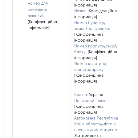
номер для
інформація]
земельної
Назва:
[Конфіденційна
ділянки):
інформація]
[Конфіденційна
Номер будинку/
інформація]
земельної ділянки:
[Конфіденційна
інформація]
Номер корпусу/секції/
блоку:
[Конфіденційна
інформація]
Номер квартири/
кімнати/гаражу:
[Конфіденційна
інформація]
Країна:
Україна
Поштовий індекс:
[Конфіденційна
інформація]
Автономна Республіка
Крим/область/місто зі
спеціальним статусом:
Житомирська