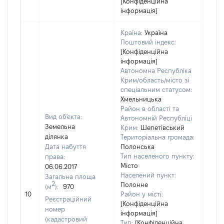
[Конфіденційна
інформація]
Країна:
Україна
Поштовий індекс:
[Конфіденційна
інформація]
Автономна Республіка
Крим/область/місто зі
спеціальним статусом:
Хмельницька
Район в області та
Вид об'єкта:
Автономній Республіці
Земельна
Крим:
Шепетівський
ділянка
Територіальна громада:
Дата набуття
Полонська
Тип населеного пункту:
права:
Місто
06.06.2017
Населений пункт:
Загальна площа
2
Полонне
(м
):
970
[Не 
10
Район у місті:
Реєстраційний
[Конфіденційна
номер
інформація]
(кадастровий
Тип:
[Конфіденційна