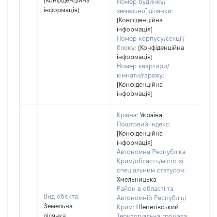
[Конфіденційна
Номер будинку/
інформація]
земельної ділянки:
[Конфіденційна
інформація]
Номер корпусу/секції/
блоку:
[Конфіденційна
інформація]
Номер квартири/
кімнати/гаражу:
[Конфіденційна
інформація]
Країна:
Україна
Поштовий індекс:
[Конфіденційна
інформація]
Автономна Республіка
Крим/область/місто зі
спеціальним статусом:
Хмельницька
Район в області та
Вид об'єкта:
Автономній Республіці
Земельна
Крим:
Шепетівський
ділянка
Територіальна громада: