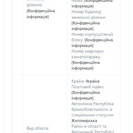
Назва:
[Конфіденційна
ділянки):
інформація]
[Конфіденційна
Номер будинку/
інформація]
земельної ділянки:
[Конфіденційна
інформація]
Номер корпусу/секції/
блоку:
[Конфіденційна
інформація]
Номер квартири/
кімнати/гаражу:
[Конфіденційна
інформація]
Країна:
Україна
Поштовий індекс:
[Конфіденційна
інформація]
Автономна Республіка
Крим/область/місто зі
спеціальним статусом:
Житомирська
Район в області та
Вид об'єкта:
Автономній Республіці