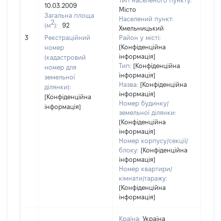
Тип населеного пункту:
10.03.2009
Місто
Загальна площа
250
Населений пункт:
2
(м
):
92
Тип 
Хмельницький
обʼє
3
Реєстраційний
Район у місті:
варт
[Конфіденційна
номер
інформація]
набу
(кадастровий
Тип:
[Конфіденційна
номер для
інформація]
земельної
Назва:
[Конфіденційна
ділянки):
інформація]
[Конфіденційна
Номер будинку/
інформація]
земельної ділянки:
[Конфіденційна
інформація]
Номер корпусу/секції/
блоку:
[Конфіденційна
інформація]
Номер квартири/
кімнати/гаражу:
[Конфіденційна
інформація]
Країна:
Україна