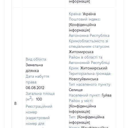
інформація]
Країна:
Україна
Поштовий індекс:
[Конфіденційна
інформація]
Автономна Республіка
Крим/область/місто зі
спеціальним статусом:
Житомирська
Район в області та
Вид об'єкта:
Автономній Республіці
Земельна
Крим:
Житомирський
ділянка
Територіальна громада:
Дата набуття
Новогуйвинська
права:
Тип населеного пункту:
06.08.2012
Селище
Загальна площа
Населений пункт:
Гуйва
2
(м
):
100
Район у місті:
[Не 
8
[Конфіденційна
Реєстраційний
інформація]
номер
Тип:
[Конфіденційна
(кадастровий
інформація]
номер для
Назва:
[Конфіденційна