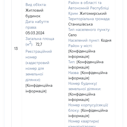
Район в області та
Вид об'єкта:
Автономній Республіці
Житловий
Крим:
Житомирський
будинок
Територіальна громада:
Дата набуття
Станишівська
права:
Тип населеного пункту:
05.03.2024
Село
Загальна площа
Населений пункт:
Кодня
2
(м
):
72,7
[Не
Район у місті:
13
заст
[Конфіденційна
Реєстраційний
інформація]
номер
Тип:
[Конфіденційна
(кадастровий
інформація]
номер для
Назва:
[Конфіденційна
земельної
інформація]
ділянки):
Номер будинку/
[Конфіденційна
земельної ділянки:
інформація]
[Конфіденційна
інформація]
Номер корпусу/секції/
блоку:
[Конфіденційна
інформація]
Номер квартири/
кімнати/гаражу: