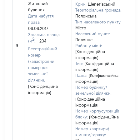
Житловий
Крим:
Шепетівський
будинок
Територіальна громада:
Дата набуття
Полонська
Тип населеного пункту:
права:
Місто
06.06.2017
Населений пункт:
Загальна площа
2
Полонне
(м
):
204
[Не 
9
Район у місті:
Реєстраційний
[Конфіденційна
номер
інформація]
(кадастровий
Тип:
[Конфіденційна
номер для
інформація]
земельної
Назва:
[Конфіденційна
ділянки):
інформація]
[Конфіденційна
Номер будинку/
інформація]
земельної ділянки:
[Конфіденційна
інформація]
Номер корпусу/секції/
блоку:
[Конфіденційна
інформація]
Номер квартири/
кімнати/гаражу: