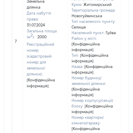
Земельна
Крим:
Житомирський
ділянка
Територіальна громада:
Дата набуття
Новогуйвинська
права:
Тип населеного пункту:
31.07.2024
Селище
Загальна площа
Населений пункт:
Гуйва
2
(м
):
2000
[Не
Район у місті:
7
заст
[Конфіденційна
Реєстраційний
інформація]
номер
Тип:
[Конфіденційна
(кадастровий
інформація]
номер для
Назва:
[Конфіденційна
земельної
інформація]
ділянки):
Номер будинку/
[Конфіденційна
земельної ділянки:
інформація]
[Конфіденційна
інформація]
Номер корпусу/секції/
блоку:
[Конфіденційна
інформація]
Номер квартири/
кімнати/гаражу:
[Конфіденційна