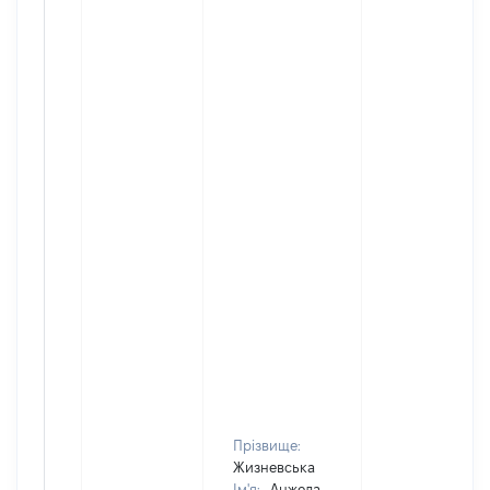
Прізвище:
Жизневська
Ім'я:
Анжела