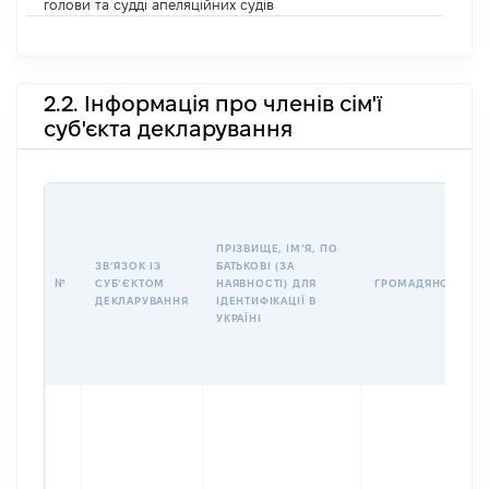
голови та судді апеляційних судів
2.2. Інформація про членів сім'ї
суб'єкта декларування
ПРІЗВИЩЕ, ІМʼЯ, ПО
ЗВʼЯЗОК ІЗ
БАТЬКОВІ (ЗА
№
СУБʼЄКТОМ
НАЯВНОСТІ) ДЛЯ
ГРОМАДЯНСТВО
ДЕКЛАРУВАННЯ
ІДЕНТИФІКАЦІЇ В
УКРАЇНІ