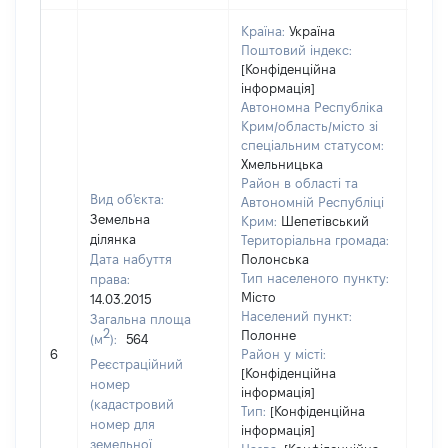
Країна:
Україна
Поштовий індекс:
[Конфіденційна
інформація]
Автономна Республіка
Крим/область/місто зі
спеціальним статусом:
Хмельницька
Район в області та
Вид об'єкта:
Автономній Республіці
Земельна
Крим:
Шепетівський
ділянка
Територіальна громада:
Дата набуття
Полонська
Тип населеного пункту:
права:
Місто
14.03.2015
1174
Населений пункт:
Загальна площа
Тип 
2
Полонне
(м
):
564
обʼє
6
Район у місті:
Реєстраційний
варт
[Конфіденційна
номер
інформація]
набу
(кадастровий
Тип:
[Конфіденційна
номер для
інформація]
земельної