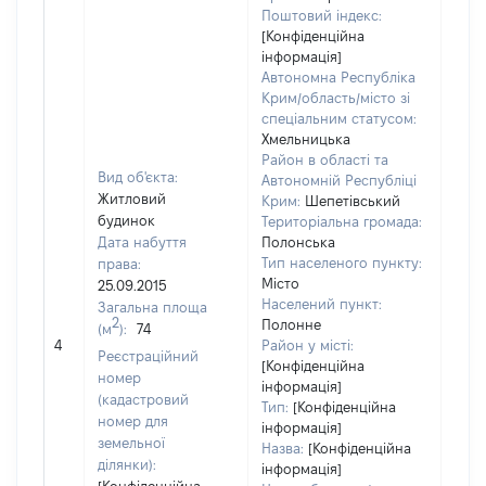
Поштовий індекс:
[Конфіденційна
інформація]
Автономна Республіка
Крим/область/місто зі
спеціальним статусом:
Хмельницька
Район в області та
Вид об'єкта:
Автономній Республіці
Житловий
Крим:
Шепетівський
будинок
Територіальна громада:
Дата набуття
Полонська
Тип населеного пункту:
права:
Місто
25.09.2015
607
Населений пункт:
Загальна площа
Тип 
2
Полонне
(м
):
74
обʼє
4
Район у місті:
Реєстраційний
варт
[Конфіденційна
номер
інформація]
набу
(кадастровий
Тип:
[Конфіденційна
номер для
інформація]
земельної
Назва:
[Конфіденційна
ділянки):
інформація]