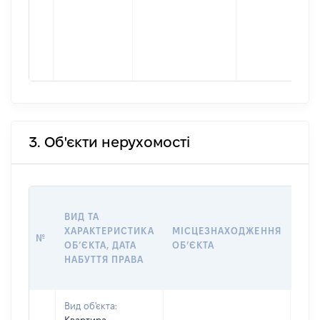
3. Об'єкти нерухомості
ВАР
ВИД ТА
ДАТ
ХАРАКТЕРИСТИКА
МІСЦЕЗНАХОДЖЕННЯ
ПРА
№
ОБʼЄКТА, ДАТА
ОБʼЄКТА
ОС
НАБУТТЯ ПРАВА
ГР
ОЦІ
Вид об'єкта: