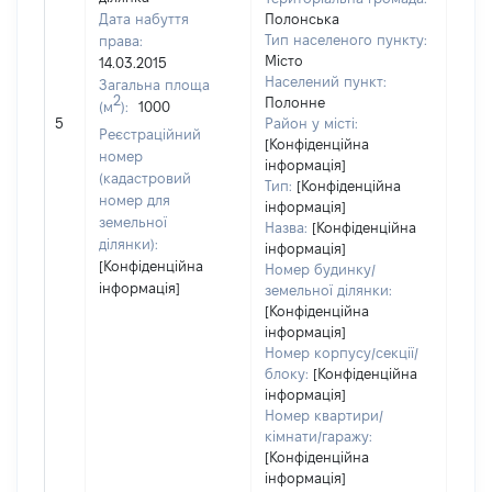
Дата набуття
Полонська
Тип населеного пункту:
права:
Місто
14.03.2015
5955
Населений пункт:
Загальна площа
Тип 
2
Полонне
(м
):
1000
обʼє
5
Район у місті:
Реєстраційний
варт
[Конфіденційна
номер
інформація]
набу
(кадастровий
Тип:
[Конфіденційна
номер для
інформація]
земельної
Назва:
[Конфіденційна
ділянки):
інформація]
[Конфіденційна
Номер будинку/
інформація]
земельної ділянки:
[Конфіденційна
інформація]
Номер корпусу/секції/
блоку:
[Конфіденційна
інформація]
Номер квартири/
кімнати/гаражу:
[Конфіденційна
інформація]