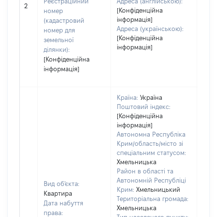
Реєстраційний
Адреса (англійською):
обʼє
2
[Конфіденційна
номер
варт
інформація]
(кадастровий
набу
Адреса (українською):
номер для
[Конфіденційна
земельної
інформація]
ділянки):
[Конфіденційна
інформація]
Країна:
Україна
Поштовий індекс:
[Конфіденційна
інформація]
Автономна Республіка
Крим/область/місто зі
спеціальним статусом:
Хмельницька
Район в області та
Автономній Республіці
Вид об'єкта:
Крим:
Хмельницький
Квартира
Територіальна громада:
Дата набуття
Хмельницька
права: