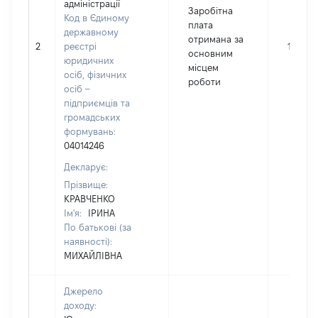
адміністрації
Заробітна
Код в Єдиному
плата
державному
отримана за
2
реєстрі
142106
основним
юридичних
місцем
осіб, фізичних
роботи
осіб –
підприємців та
громадських
формувань:
04014246
Декларує:
Прізвище:
КРАВЧЕНКО
Ім'я:
ІРИНА
По батькові (за
наявності):
МИХАЙЛІВНА
Джерело
доходу: