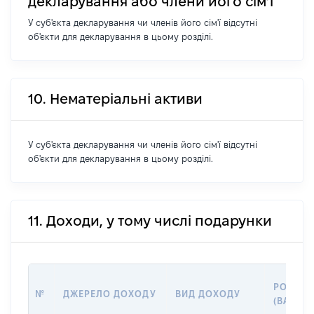
декларування або члени його сім’ї
У суб'єкта декларування чи членів його сім'ї відсутні
об'єкти для декларування в цьому розділі.
10. Нематеріальні активи
У суб'єкта декларування чи членів його сім'ї відсутні
об'єкти для декларування в цьому розділі.
11. Доходи, у тому числі подарунки
РОЗМІР
№
ДЖЕРЕЛО ДОХОДУ
ВИД ДОХОДУ
(ВАРТІС