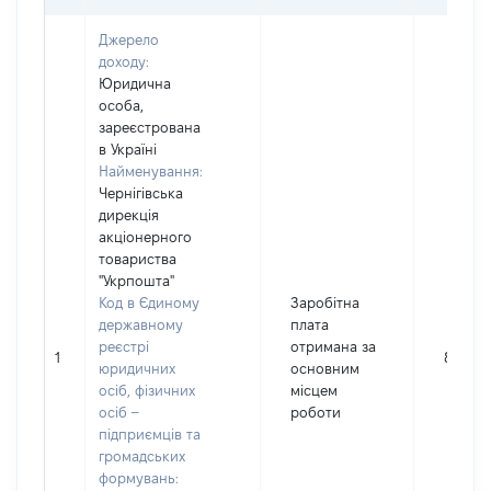
Джерело
доходу:
Юридична
особа,
зареєстрована
в Україні
Найменування:
Чернігівська
дирекція
акціонерного
товариства
"Укрпошта"
Код в Єдиному
Заробітна
державному
плата
реєстрі
отримана за
1
8619
юридичних
основним
осіб, фізичних
місцем
осіб –
роботи
підприємців та
громадських
формувань: