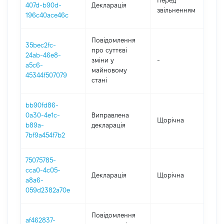
Перед
407d-b90d-
Декларація
-
звільненням
196c40ace46c
10
Повідомлення
35bec2fc-
про суттєві
24ab-46e8-
зміни y
-
2
a5c6-
майновому
45344f507079
стані
bb90fd86-
0a30-4e1c-
Виправлена
Щорічна
20
b89a-
декларація
7bf9a454f7b2
75075785-
cca0-4c05-
Декларація
Щорічна
20
a8a6-
059d2382a70e
Повідомлення
af462837-