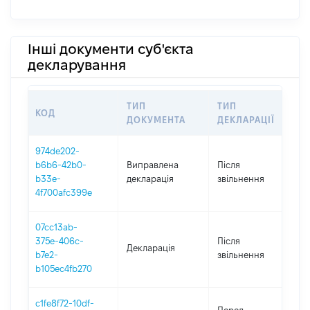
Інші документи суб'єкта
декларування
ТИП
ТИП
КОД
П
ДОКУМЕНТА
ДЕКЛАРАЦІЇ
974de202-
b6b6-42b0-
Виправлена
Після
2
b33e-
декларація
звільнення
4f700afc399e
07cc13ab-
375e-406c-
Після
Декларація
2
b7e2-
звільнення
b105ec4fb270
c1fe8f72-10df-
01