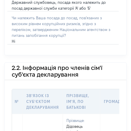
Державний службовець, посада якого належить до
посад державної служби категорії 'А' або 'Б'
Чи належить Ваша посада до посад, пов'язаних з
високим рівнем корупційних ризиків, згідно з
переліком, затвердженим Національним агентством з
питань запобігання корупції?
Ні
2.2. Інформація про членів сім'ї
суб'єкта декларування
ЗВ'ЯЗОК ІЗ
ПРІЗВИЩЕ,
№
СУБ'ЄКТОМ
ІМ'Я, ПО
ГРОМАДЯНС
ДЕКЛАРУВАННЯ
БАТЬКОВІ
Прізвище:
Дідовець