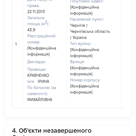
Поштовий індекс:
права:
[Конфіденційна
22.11.2013
інформація]
Загальна
Населений пункт:
2
площа (м
):
Чернігів /
43,9
Чернігівська область
Реєстраційний
/ Україна
[Не
номер:
Тип вулиці:
1
відом
[Конфіденційна
[Конфіденційна
інформація]
інформація]
Декларує:
Вулиця:
[Конфіденційна
Прізвище:
інформація]
КРАВЧЕНКО
Номер корпусу:
Ім'я:
ІРИНА
[Конфіденційна
По батькові (за
інформація]
наявності):
МИХАЙЛІВНА
4. Об'єкти незавершеного