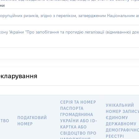
їни
орупційних ризиків, згідно з переліком, затвердженим Національним аг
акону України “Про запобігання та протидію легалізації (відмиванню) 
декларування
СЕРІЯ ТА НОМЕР
УНІКАЛЬНИЙ
ПАСПОРТА
НОМЕР ЗАПИСУ
ГРОМАДЯНИНА
ПОДАТКОВИЙ
ЄДИНОМУ
СТВО
УКРАЇНИ АБО ID-
НОМЕР
ДЕРЖАВНОМУ
КАРТКА АБО
ДЕМОГРАФІЧН
СВІДОЦТВО ПРО
РЕЄСТРІ