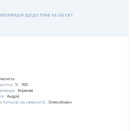
НФОРМАЦІЯ ЩОДО ПРАВ НА ОБ'ЄКТ
ласність
ідсоток, %:
100
різвище:
Коренев
м'я:
Андрій
о батькові (за наявності):
Олексійович