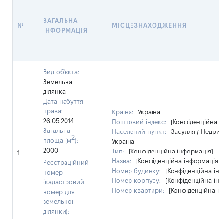
ЗАГАЛЬНА
№
МІСЦЕЗНАХОДЖЕННЯ
ІНФОРМАЦІЯ
Вид об'єкта:
Земельна
ділянка
Дата набуття
права:
Країна:
Україна
26.05.2014
Поштовий індекс:
[Конфіденційна
Загальна
Населений пункт:
Засулля / Недр
2
площа (м
):
Україна
2000
Тип:
[Конфіденційна інформація]
1
Назва:
[Конфіденційна інформація
Реєстраційний
Номер будинку:
[Конфіденційна і
номер
Номер корпусу:
[Конфіденційна і
(кадастровий
Номер квартири:
[Конфіденційна 
номер для
земельної
ділянки):