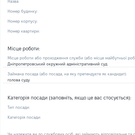
Назва:
Номер будинку:
Номер корпусу:
Номер квартири:
Місце роботи:
Місце роботи або проходження служби
(або місце майбутньої ро
Дніпропетровський окружний адміністративний суд
Займана посада
(або посада, на яку претендуєте як кандидат)
:
голова суду
Категорія посади (заповніть, якщо це вас стосується):
Тип посади:
Категорія посади:
Чи належите ви до службових осіб, які займають відповідальне та 