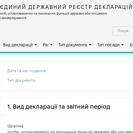
ЄДИНИЙ ДЕРЖАВНИЙ РЕЄСТР ДЕКЛАРАЦІ
осіб, уповноважених на виконання функцій держави або місцевого
самоврядування
Вид декларації:
Рік:
Тип документа:
Тип посади:
К
Дата та час подання:
Тип документа:
1. Вид декларації та звітний період
Щорічна
особи, уповноваженої на виконання функцій держави або місцев