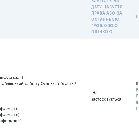
ВАРТІСТЬ НА
ДАТУ НАБУТТЯ
ПРАВА АБО ЗА
І
ОСТАННЬОЮ
ГРОШОВОЮ
ОЦІНКОЮ
 інформація]
игайлівський район / Сумська область /
В
В
[Не
П
застосовується]
]
І
нформація]
П
нформація]
інформація]