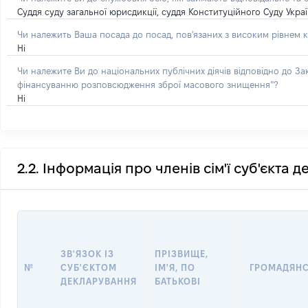
Суддя суду загальної юрисдикції, суддя Конституційного Суду Укра
Чи належить Ваша посада до посад, пов'язаних з високим рівнем к
Ні
Чи належите Ви до національних публічних діячів відповідно до З
фінансуванню розповсюдження зброї масового знищення”?
Ні
2.2. Інформація про членів сім'ї суб'єкта 
ЗВ'ЯЗОК ІЗ
ПРІЗВИЩЕ,
№
СУБ'ЄКТОМ
ІМ'Я, ПО
ГРОМАДЯН
ДЕКЛАРУВАННЯ
БАТЬКОВІ