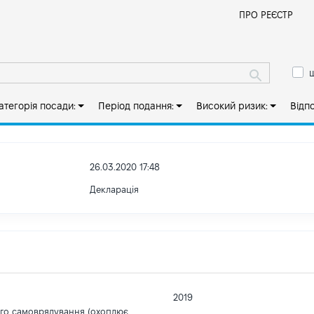
Й
ПРО РЕЄСТР
ш
атегорія посади:
Період подання:
Високий ризик:
Відп
26.03.2020 17:48
Декларація
2019
ого самоврядування (охоплює