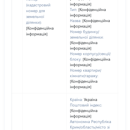
інформація]
(кадастровий
Тип:
[Конфіденційна
номер для
інформація]
земельної
Назва:
[Конфіденційна
ділянки):
інформація]
[Конфіденційна
Номер будинку/
інформація]
земельної ділянки:
[Конфіденційна
інформація]
Номер корпусу/секції/
блоку:
[Конфіденційна
інформація]
Номер квартири/
кімнати/гаражу:
[Конфіденційна
інформація]
Країна:
Україна
Поштовий індекс:
[Конфіденційна
інформація]
Автономна Республіка
Крим/область/місто зі