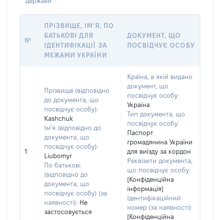
держави
ПРІЗВИЩЕ, ІМ’Я, ПО
БАТЬКОВІ ДЛЯ
ДОКУМЕНТ, ЩО
№
ІДЕНТИФІКАЦІЇ ЗА
ПОСВІДЧУЄ ОСОБУ
МЕЖАМИ УКРАЇНИ
Країна, в якій видано
документ, що
Прізвище (відповідно
посвідчує особу:
до документа, що
Україна
посвідчує особу):
Тип документа, що
Kashchuk
посвідчує особу:
Ім’я (відповідно до
Паспорт
документа, що
громадянина України
посвідчує особу):
1
для виїзду за кордон
Liubomyr
Реквізити документа,
По батькові
що посвідчує особу:
(відповідно до
[Конфіденційна
документа, що
інформація]
посвідчує особу) (за
Ідентифікаційний
наявності):
Не
номер (за наявності):
застосовується
[Конфіденційна