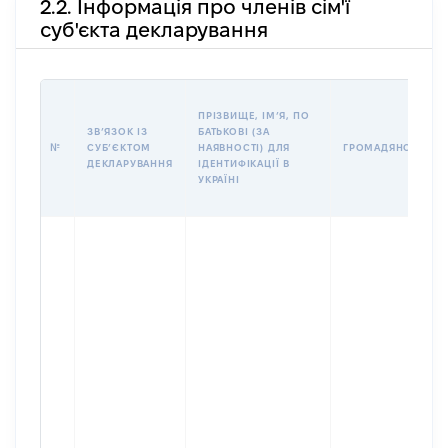
2.2. Інформація про членів сім'ї
суб'єкта декларування
ПРІЗВИЩЕ, ІМʼЯ, ПО
ЗВʼЯЗОК ІЗ
БАТЬКОВІ (ЗА
№
СУБʼЄКТОМ
НАЯВНОСТІ) ДЛЯ
ГРОМАДЯНСТВО
ДЕКЛАРУВАННЯ
ІДЕНТИФІКАЦІЇ В
УКРАЇНІ