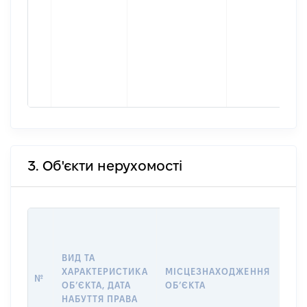
3. Об'єкти нерухомості
ВАР
ДАТ
НАБ
ВИД ТА
ПРА
ХАРАКТЕРИСТИКА
МІСЦЕЗНАХОДЖЕННЯ
№
ЗА
ОБʼЄКТА, ДАТА
ОБʼЄКТА
ОС
НАБУТТЯ ПРАВА
ГР