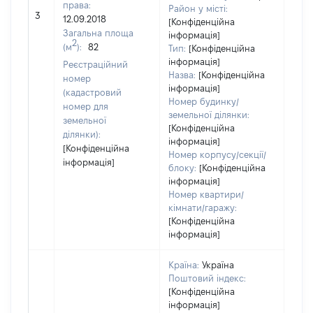
права:
обʼє
Район у місті:
3
12.09.2018
варт
[Конфіденційна
Загальна площа
дату
інформація]
2
(м
):
82
Тип:
[Конфіденційна
набу
інформація]
пра
Реєстраційний
Назва:
[Конфіденційна
номер
інформація]
(кадастровий
Номер будинку/
номер для
земельної ділянки:
земельної
[Конфіденційна
ділянки):
інформація]
[Конфіденційна
Номер корпусу/секції/
інформація]
блоку:
[Конфіденційна
інформація]
Номер квартири/
кімнати/гаражу:
[Конфіденційна
інформація]
Країна:
Україна
Поштовий індекс:
[Конфіденційна
інформація]