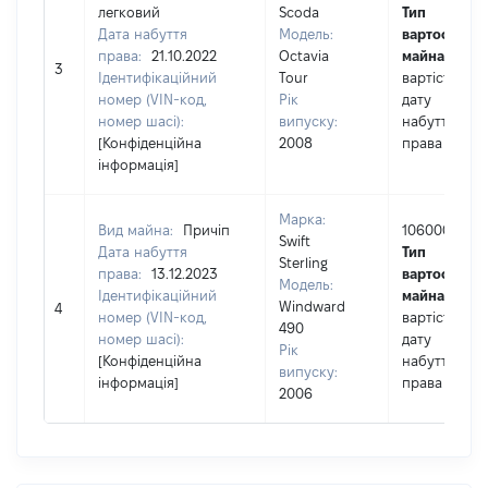
легковий
Scoda
Тип
Дата набуття
Модель:
вартості
права:
21.10.2022
Octavia
майна:
це
3
Ідентифікаційний
Tour
вартість на
номер (VIN-код,
Рік
дату
номер шасі):
випуску:
набуття
[Конфіденційна
2008
права
інформація]
Марка:
Вид майна:
Причіп
106000
Swift
Дата набуття
Тип
Sterling
права:
13.12.2023
вартості
Модель:
Ідентифікаційний
майна:
це
Windward
4
номер (VIN-код,
вартість на
490
номер шасі):
дату
Рік
[Конфіденційна
набуття
випуску:
інформація]
права
2006