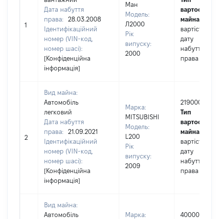
Ман
Дата набуття
вартості
Модель:
права:
28.03.2008
майна:
це
Л2000
1
Ідентифікаційний
вартість на
Рік
номер (VIN-код,
дату
випуску:
номер шасі):
набуття
2000
[Конфіденційна
права
інформація]
Вид майна:
Автомобіль
219000
Марка:
легковий
Тип
MITSUBISHI
Дата набуття
вартості
Модель:
права:
21.09.2021
майна:
це
L200
2
Ідентифікаційний
вартість на
Рік
номер (VIN-код,
дату
випуску:
номер шасі):
набуття
2009
[Конфіденційна
права
інформація]
Вид майна:
Автомобіль
Марка:
40000