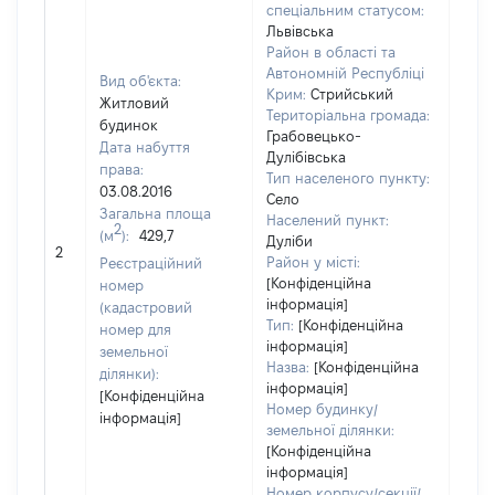
спеціальним статусом:
Львівська
Район в області та
Автономній Республіці
Вид об'єкта:
Крим:
Стрийський
Житловий
Територіальна громада:
будинок
Грабовецько-
Дата набуття
Дулібівська
права:
Тип населеного пункту:
03.08.2016
Село
Загальна площа
Населений пункт:
2
(м
):
429,7
Дуліби
[Не 
2
Район у місті:
Реєстраційний
[Конфіденційна
номер
інформація]
(кадастровий
Тип:
[Конфіденційна
номер для
інформація]
земельної
Назва:
[Конфіденційна
ділянки):
інформація]
[Конфіденційна
Номер будинку/
інформація]
земельної ділянки:
[Конфіденційна
інформація]
Номер корпусу/секції/