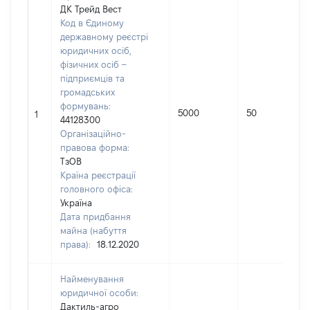
ДК Трейд Вест
Код в Єдиному
державному реєстрі
юридичних осіб,
фізичних осіб –
підприємців та
громадських
формувань:
5000
50
1
44128300
Організаційно-
правова форма:
ТзОВ
Країна реєстрації
головного офіса:
Україна
Дата придбання
майна (набуття
права):
18.12.2020
Найменування
юридичної особи:
Дактиль-агро