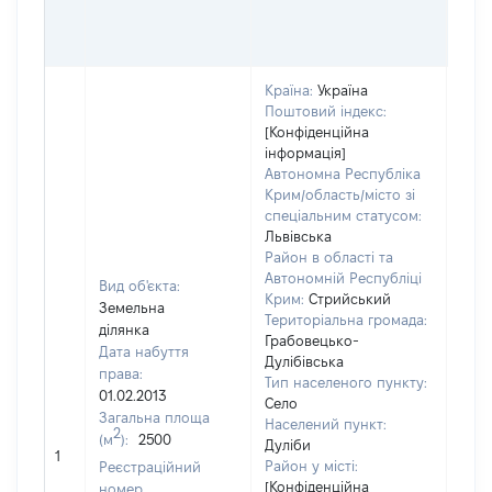
ОЦІ
ГРН
Країна:
Україна
Поштовий індекс:
[Конфіденційна
інформація]
Автономна Республіка
Крим/область/місто зі
спеціальним статусом:
Львівська
Район в області та
Автономній Республіці
Вид об'єкта:
Крим:
Стрийський
Земельна
Територіальна громада:
ділянка
Грабовецько-
Дата набуття
Дулібівська
права:
Тип населеного пункту:
01.02.2013
Село
Загальна площа
Населений пункт:
2
(м
):
2500
Дуліби
[Не 
1
Район у місті:
Реєстраційний
[Конфіденційна
номер