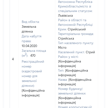
Автономна Республіка
Крим/область/місто зі
спеціальним статусом:
Львівська
Район в області та
Вид об'єкта:
Автономній Республіці
Земельна
Крим:
Стрийський
ділянка
Територіальна громада:
Дата набуття
Стрийська
права:
Тип населеного пункту:
10.04.2020
Місто
Загальна площа
Населений пункт:
Стрий
2
(м
):
470
Район у місті:
[Не 
4
[Конфіденційна
Реєстраційний
інформація]
номер
Тип:
[Конфіденційна
(кадастровий
інформація]
номер для
Назва:
[Конфіденційна
земельної
інформація]
ділянки):
Номер будинку/
[Конфіденційна
земельної ділянки:
інформація]
[Конфіденційна
інформація]
Номер корпусу/секції/