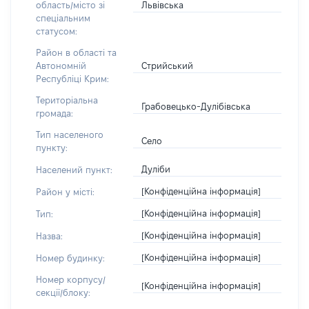
Львівська
область/місто зі
спеціальним
статусом:
Район в області та
Стрийський
Автономній
Республіці Крим:
Територіальна
Грабовецько-Дулібівська
громада:
Тип населеного
Село
пункту:
Дуліби
Населений пункт:
[Конфіденційна інформація]
Район у місті:
[Конфіденційна інформація]
Тип:
[Конфіденційна інформація]
Назва:
[Конфіденційна інформація]
Номер будинку:
Номер корпусу/
[Конфіденційна інформація]
секції/блоку: