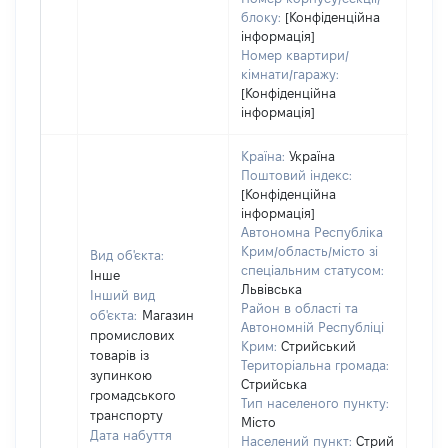
блоку:
[Конфіденційна
інформація]
Номер квартири/
кімнати/гаражу:
[Конфіденційна
інформація]
Країна:
Україна
Поштовий індекс:
[Конфіденційна
інформація]
Автономна Республіка
Крим/область/місто зі
Вид об'єкта:
спеціальним статусом:
Інше
Львівська
Інший вид
Район в області та
об'єкта:
Магазин
Автономній Республіці
промислових
Крим:
Стрийський
товарів із
Територіальна громада:
зупинкою
Стрийська
громадського
400
Тип населеного пункту:
транспорту
Тип
Місто
Дата набуття
варт
Населений пункт:
Стрий