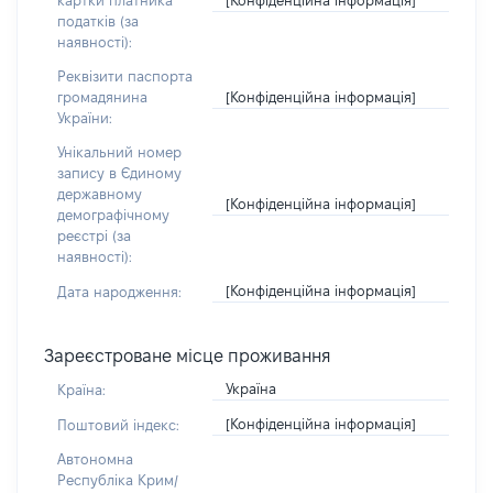
картки платника
податків (за
наявності):
Реквізити паспорта
[Конфіденційна інформація]
громадянина
України:
Унікальний номер
запису в Єдиному
державному
[Конфіденційна інформація]
демографічному
реєстрі (за
наявності):
[Конфіденційна інформація]
Дата народження:
Зареєстроване місце проживання
Україна
Країна:
[Конфіденційна інформація]
Поштовий індекс:
Автономна
Республіка Крим/