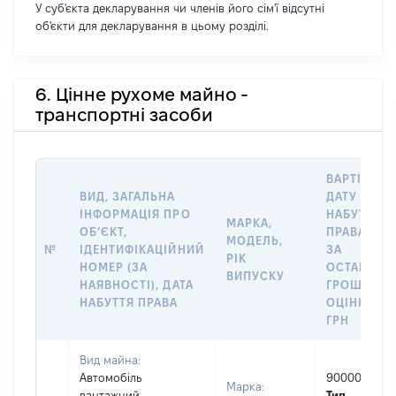
У суб'єкта декларування чи членів його сім'ї відсутні
об'єкти для декларування в цьому розділі.
6. Цінне рухоме майно -
транспортні засоби
ВАРТІСТЬ 
ВИД, ЗАГАЛЬНА
ДАТУ
ІНФОРМАЦІЯ ПРО
НАБУТТЯ
МАРКА,
ОБʼЄКТ,
ПРАВА АБО
МОДЕЛЬ,
№
ІДЕНТИФІКАЦІЙНИЙ
ЗА
РІК
НОМЕР (ЗА
ОСТАННЬ
ВИПУСКУ
НАЯВНОСТІ), ДАТА
ГРОШОВО
НАБУТТЯ ПРАВА
ОЦІНКОЮ,
ГРН
Вид майна:
Автомобіль
90000
Марка:
вантажний
Тип