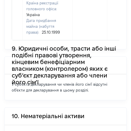
Країна реєстрації
головного офіса:
Україна
Дата придбання
майна (набуття
права):
25.10.1999
9. Юридичні особи, трасти або інші
подібні правові утворення,
кінцевим бенефіціарним
власником (контролером) яких є
суб’єкт декларування або члени
його сім'ї
У суб'єкта декларування чи членів його сім'ї відсутні
об'єкти для декларування в цьому розділі.
10. Нематеріальні активи