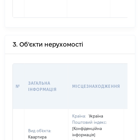
3. Об'єкти нерухомості
ВАРТ
ДАТУ
ЗАГАЛЬНА
ПРАВ
№
МІСЦЕЗНАХОДЖЕННЯ
ІНФОРМАЦІЯ
ОСТ
ГРО
ОЦІ
Країна:
Україна
Поштовий індекс:
[Конфіденційна
Вид об'єкта:
інформація]
Квартира