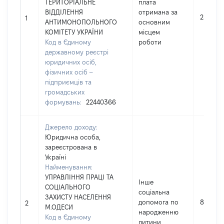
ТЕРИТОРІАЛЬНЕ
плата
ВІДДІЛЕННЯ
отримана за
259796
1
АНТИМОНОПОЛЬНОГО
основним
КОМІТЕТУ УКРАЇНИ
місцем
Код в Єдиному
роботи
державному реєстрі
юридичних осіб,
фізичних осіб –
підприємців та
громадських
формувань:
22440366
Джерело доходу:
Юридична особа,
зареєстрована в
Україні
Найменування:
УПРАВЛІННЯ ПРАЦІ ТА
Інше
СОЦІАЛЬНОГО
соціальна
ЗАХИСТУ НАСЕЛЕННЯ
допомога по
860
2
М.ОДЕСИ
народженню
Код в Єдиному
дитини