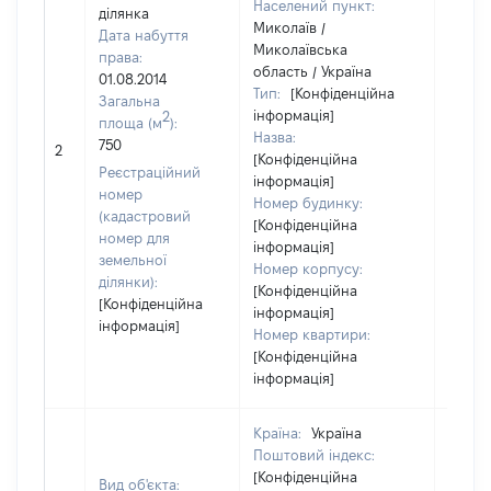
Населений пункт:
ділянка
Миколаїв /
Дата набуття
Миколаївська
права:
область / Україна
01.08.2014
Тип:
[Конфіденційна
Загальна
інформація]
2
площа (м
):
Назва:
[Не
750
2
[Конфіденційна
засто
Реєстраційний
інформація]
номер
Номер будинку:
(кадастровий
[Конфіденційна
номер для
інформація]
земельної
Номер корпусу:
ділянки):
[Конфіденційна
[Конфіденційна
інформація]
інформація]
Номер квартири:
[Конфіденційна
інформація]
Країна:
Україна
Поштовий індекс:
[Конфіденційна
Вид об'єкта: