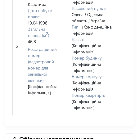
інформація]
Квартира
Населений пункт:
Дата набуття
Одеса / Одеська
права:
область / Україна
10.04.1998
Тип:
[Конфіденційна
Загальна
інформація]
2
площа (м
):
Назва:
46,8
[Конфіденційна
9056
3
Реєстраційний
інформація]
номер
Номер будинку:
(кадастровий
[Конфіденційна
номер для
інформація]
земельної
Номер корпусу:
ділянки):
[Конфіденційна
[Конфіденційна
інформація]
інформація]
Номер квартири:
[Конфіденційна
інформація]