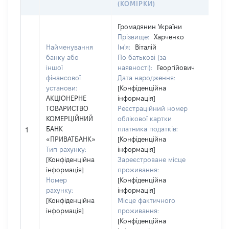
(КОМІРКИ)
Громадянин України
Прізвище:
Харченко
Найменування
Ім'я:
Віталій
банку або
По батькові (за
іншої
наявності):
Георгійович
Ю
фінансової
Дата народження:
з
установи:
[Конфіденційна
К
АКЦІОНЕРНЕ
інформація]
д
ТОВАРИСТВО
Реєстраційний номер
ю
КОМЕРЦІЙНИЙ
облікової картки
о
БАНК
платника податків:
1
г
«ПРИВАТБАНК»
[Конфіденційна
1
Тип рахунку:
інформація]
Н
[Конфіденційна
Зареєстроване місце
А
інформація]
проживання:
К
Номер
[Конфіденційна
«
рахунку:
інформація]
[Конфіденційна
Місце фактичного
інформація]
проживання:
[Конфіденційна