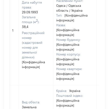
Населений пункт:
Дата набуття
Одеса / Одеська
права:
область / Україна
29.09.1993
Тип:
[Конфіденційна
Загальна
інформація]
2
площа (м
):
Назва:
38,4
[Конфіденційна
6000
1
Реєстраційний
інформація]
номер
Номер будинку:
(кадастровий
[Конфіденційна
номер для
інформація]
земельної
Номер корпусу:
ділянки):
[Конфіденційна
[Конфіденційна
інформація]
інформація]
Номер квартири:
[Конфіденційна
інформація]
Країна:
Україна
Поштовий індекс:
[Конфіденційна
Вид об'єкта:
інформація]
Земельна