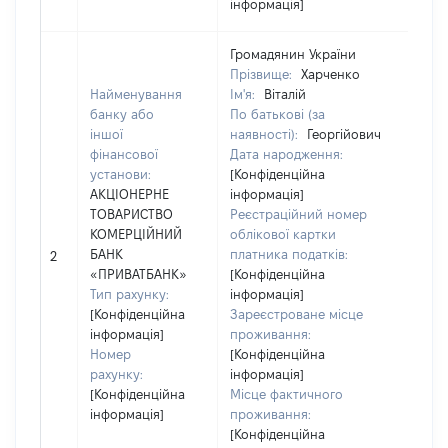
інформація]
Громадянин України
Прізвище:
Харченко
Найменування
Ім'я:
Віталій
банку або
По батькові (за
іншої
наявності):
Георгійович
Ю
фінансової
Дата народження:
з
установи:
[Конфіденційна
К
АКЦІОНЕРНЕ
інформація]
д
ТОВАРИСТВО
Реєстраційний номер
ю
КОМЕРЦІЙНИЙ
облікової картки
о
БАНК
платника податків:
2
г
«ПРИВАТБАНК»
[Конфіденційна
1
Тип рахунку:
інформація]
Н
[Конфіденційна
Зареєстроване місце
А
інформація]
проживання:
К
Номер
[Конфіденційна
«
рахунку:
інформація]
[Конфіденційна
Місце фактичного
інформація]
проживання:
[Конфіденційна