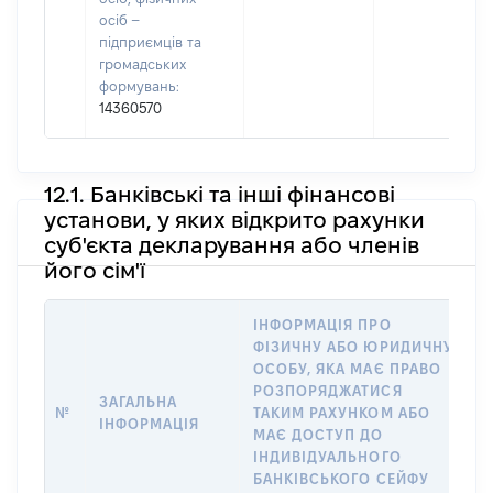
осіб –
підприємців та
громадських
формувань:
14360570
12.1. Банківські та інші фінансові
установи, у яких відкрито рахунки
суб'єкта декларування або членів
його сім'ї
ІНФОРМАЦІЯ ПРО
ФІЗИЧНУ АБО ЮРИДИЧНУ
І
ОСОБУ, ЯКА МАЄ ПРАВО
РОЗПОРЯДЖАТИСЯ
ЗАГАЛЬНА
О
№
ТАКИМ РАХУНКОМ АБО
ІНФОРМАЦІЯ
Р
МАЄ ДОСТУП ДО
С
ІНДИВІДУАЛЬНОГО
А
БАНКІВСЬКОГО СЕЙФУ