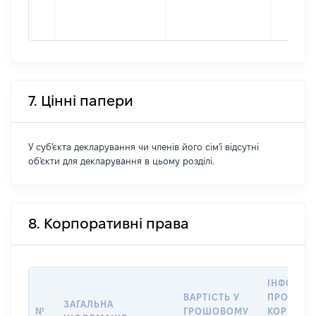
7. Цінні папери
У суб'єкта декларування чи членів його сім'ї відсутні
об'єкти для декларування в цьому розділі.
8. Корпоративні права
ІНФОРМА
ВАРТІСТЬ У
ПРО ПЕР
ЗАГАЛЬНА
№
ГРОШОВОМУ
КОРПОРА