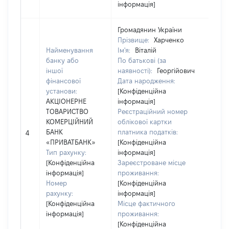
інформація]
Громадянин України
Прізвище:
Харченко
Найменування
Ім'я:
Віталій
банку або
По батькові (за
іншої
наявності):
Георгійович
Ю
фінансової
Дата народження:
з
установи:
[Конфіденційна
К
АКЦІОНЕРНЕ
інформація]
д
ТОВАРИСТВО
Реєстраційний номер
ю
КОМЕРЦІЙНИЙ
облікової картки
о
БАНК
платника податків:
4
г
«ПРИВАТБАНК»
[Конфіденційна
1
Тип рахунку:
інформація]
Н
[Конфіденційна
Зареєстроване місце
А
інформація]
проживання:
К
Номер
[Конфіденційна
«
рахунку:
інформація]
[Конфіденційна
Місце фактичного
інформація]
проживання:
[Конфіденційна