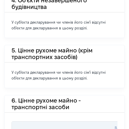
4. Об'єкти незавершеного
будівництва
У суб'єкта декларування чи членів його сім'ї відсутні
об'єкти для декларування в цьому розділі.
5. Цінне рухоме майно (крім
транспортних засобів)
У суб'єкта декларування чи членів його сім'ї відсутні
об'єкти для декларування в цьому розділі.
6. Цінне рухоме майно -
транспортні засоби
ВАРТІС