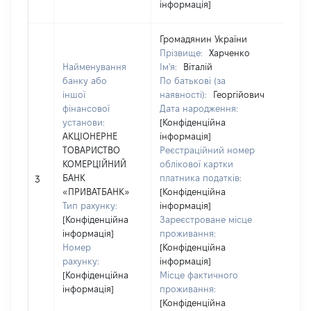
інформація]
Громадянин України
Прізвище:
Харченко
Найменування
Ім'я:
Віталій
банку або
По батькові (за
іншої
наявності):
Георгійович
Ю
фінансової
Дата народження:
з
установи:
[Конфіденційна
К
АКЦІОНЕРНЕ
інформація]
д
ТОВАРИСТВО
Реєстраційний номер
ю
КОМЕРЦІЙНИЙ
облікової картки
о
БАНК
платника податків:
3
г
«ПРИВАТБАНК»
[Конфіденційна
1
Тип рахунку:
інформація]
Н
[Конфіденційна
Зареєстроване місце
А
інформація]
проживання:
К
Номер
[Конфіденційна
«
рахунку:
інформація]
[Конфіденційна
Місце фактичного
інформація]
проживання:
[Конфіденційна