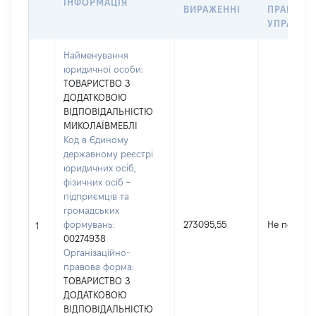
ІНФОРМАЦІЯ
ВИРАЖЕННІ
ПРАВ В
УПРАВЛІ
Найменування
юридичної особи:
ТОВАРИСТВО З
ДОДАТКОВОЮ
ВІДПОВІДАЛЬНІСТЮ
МИКОЛАЇВМЕБЛІ
Код в Єдиному
державному реєстрі
юридичних осіб,
фізичних осіб –
підприємців та
громадських
формувань:
273095,55
Не переда
1
00274938
Організаційно-
правова форма:
ТОВАРИСТВО З
ДОДАТКОВОЮ
ВІДПОВІДАЛЬНІСТЮ