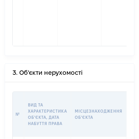
3. Об'єкти нерухомості
ВАР
ВИД ТА
ДАТ
ХАРАКТЕРИСТИКА
МІСЦЕЗНАХОДЖЕННЯ
ПРА
№
ОБʼЄКТА, ДАТА
ОБʼЄКТА
ОС
НАБУТТЯ ПРАВА
ГР
ОЦІ