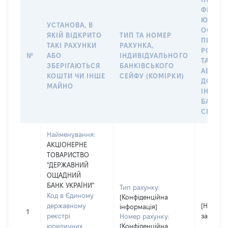
ФІЗИЧН
ЮРИДИ
УСТАНОВА, В
ОСОБУ,
ЯКІЙ ВІДКРИТО
ТИП ТА НОМЕР
ПРАВО
ТАКІ РАХУНКИ
РАХУНКА,
РОЗПО
№
АБО
ІНДИВІДУАЛЬНОГО
ТАКИМ
ЗБЕРІГАЮТЬСЯ
БАНКІВСЬКОГО
АБО М
КОШТИ ЧИ ІНШЕ
СЕЙФУ (КОМІРКИ)
ДО
МАЙНО
ІНДИВ
БАНКІ
СЕЙФУ 
Найменування:
АКЦІОНЕРНЕ
ТОВАРИСТВО
"ДЕРЖАВНИЙ
ОЩАДНИЙ
БАНК УКРАЇНИ"
Тип рахунку:
Код в Єдиному
[Конфіденційна
державному
[Не
інформація]
1
реєстрі
застосо
Номер рахунку:
юридичних
[Конфіденційна