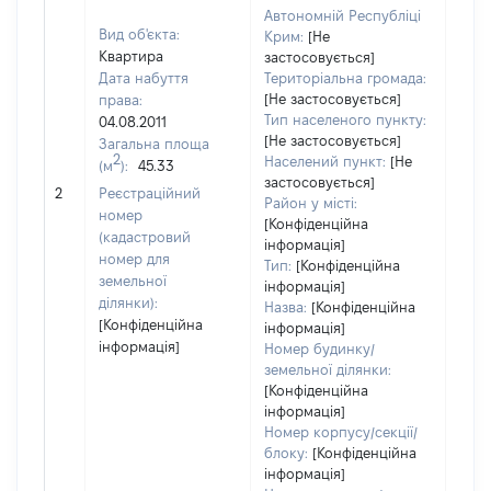
Автономній Республіці
Вид об'єкта:
Крим:
[Не
Квартира
застосовується]
Дата набуття
Територіальна громада:
[Не застосовується]
права:
Тип населеного пункту:
04.08.2011
[Не застосовується]
Загальна площа
2
Населений пункт:
[Не
(м
):
45.33
застосовується]
[Не 
2
Реєстраційний
Район у місті:
номер
[Конфіденційна
(кадастровий
інформація]
номер для
Тип:
[Конфіденційна
земельної
інформація]
ділянки):
Назва:
[Конфіденційна
[Конфіденційна
інформація]
інформація]
Номер будинку/
земельної ділянки:
[Конфіденційна
інформація]
Номер корпусу/секції/
блоку:
[Конфіденційна
інформація]