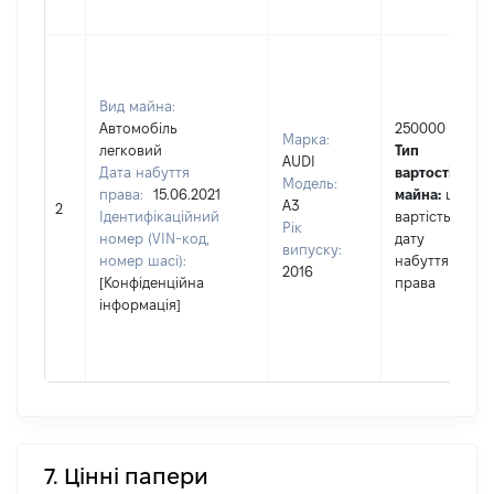
Вид майна:
Автомобіль
250000
Марка:
легковий
Тип
AUDI
Дата набуття
вартості
Модель:
права:
15.06.2021
майна:
це
A3
2
Ідентифікаційний
вартість на
Рік
номер (VIN-код,
дату
випуску:
номер шасі):
набуття
2016
[Конфіденційна
права
інформація]
7. Цінні папери