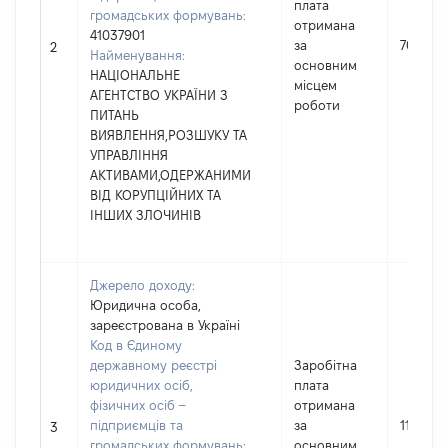
плата
громадських формувань:
отримана
41037901
за
700226
2
Найменування:
основним
НАЦІОНАЛЬНЕ
місцем
АГЕНТСТВО УКРАЇНИ З
роботи
ПИТАНЬ
ВИЯВЛЕННЯ,РОЗШУКУ ТА
УПРАВЛІННЯ
АКТИВАМИ,ОДЕРЖАНИМИ
ВІД КОРУПЦІЙНИХ ТА
ІНШИХ ЗЛОЧИНІВ
Джерело доходу:
Юридична особа,
зареєстрована в Україні
Код в Єдиному
державному реєстрі
Заробітна
юридичних осіб,
плата
фізичних осіб –
отримана
підприємців та
за
112704
3
громадських формувань:
основним