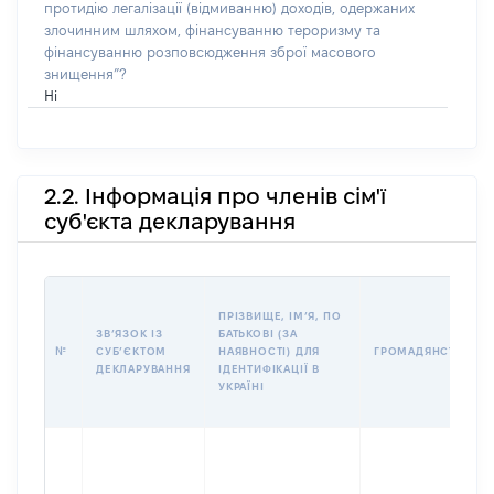
протидію легалізації (відмиванню) доходів, одержаних
злочинним шляхом, фінансуванню тероризму та
фінансуванню розповсюдження зброї масового
знищення”?
Ні
2.2. Інформація про членів сім'ї
суб'єкта декларування
ПРІЗВИЩЕ, ІМʼЯ, ПО
ЗВʼЯЗОК ІЗ
БАТЬКОВІ (ЗА
№
СУБʼЄКТОМ
НАЯВНОСТІ) ДЛЯ
ГРОМАДЯНСТВО
ДЕКЛАРУВАННЯ
ІДЕНТИФІКАЦІЇ В
УКРАЇНІ