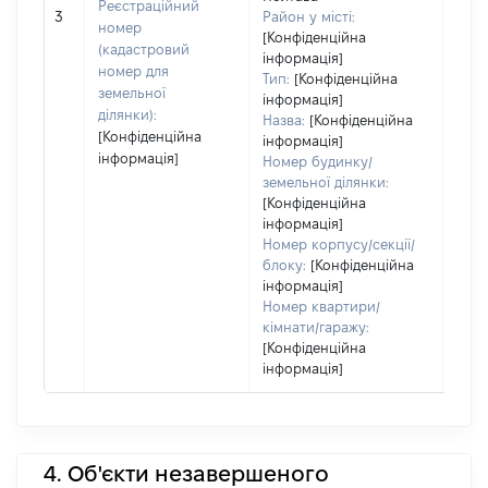
[Не
Реєстраційний
3
Район у місті:
заст
номер
[Конфіденційна
(кадастровий
інформація]
номер для
Тип:
[Конфіденційна
земельної
інформація]
ділянки):
Назва:
[Конфіденційна
[Конфіденційна
інформація]
інформація]
Номер будинку/
земельної ділянки:
[Конфіденційна
інформація]
Номер корпусу/секції/
блоку:
[Конфіденційна
інформація]
Номер квартири/
кімнати/гаражу:
[Конфіденційна
інформація]
4. Об'єкти незавершеного