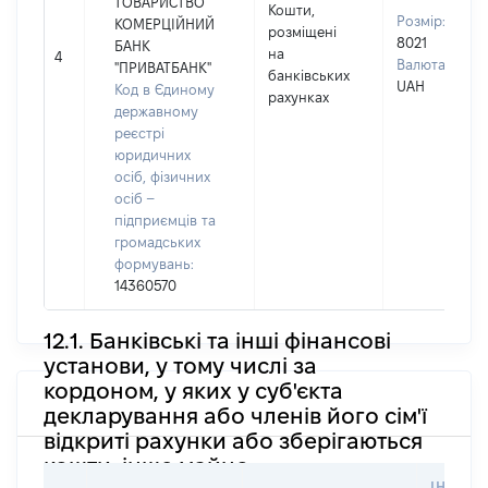
ТОВАРИСТВО
Кошти,
Розмір:
КОМЕРЦІЙНИЙ
розміщені
8021
БАНК
на
4
Валюта:
"ПРИВАТБАНК"
банківських
UAH
Код в Єдиному
рахунках
державному
реєстрі
юридичних
осіб, фізичних
осіб –
підприємців та
громадських
формувань:
14360570
12.1. Банківські та інші фінансові
установи, у тому числі за
кордоном, у яких у суб'єкта
декларування або членів його сім'ї
відкриті рахунки або зберігаються
кошти, інше майно
ІНФОР