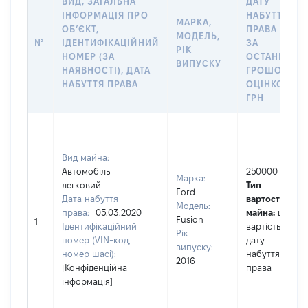
ВИД, ЗАГАЛЬНА
ДАТУ
ІНФОРМАЦІЯ ПРО
НАБУТТЯ
МАРКА,
ОБʼЄКТ,
ПРАВА АБО
МОДЕЛЬ,
№
ІДЕНТИФІКАЦІЙНИЙ
ЗА
РІК
НОМЕР (ЗА
ОСТАННЬО
ВИПУСКУ
НАЯВНОСТІ), ДАТА
ГРОШОВОЮ
НАБУТТЯ ПРАВА
ОЦІНКОЮ,
ГРН
Вид майна:
Автомобіль
250000
Марка:
легковий
Тип
Ford
Дата набуття
вартості
Модель:
права:
05.03.2020
майна:
це
Fusion
1
Ідентифікаційний
вартість на
Рік
номер (VIN-код,
дату
випуску:
номер шасі):
набуття
2016
[Конфіденційна
права
інформація]