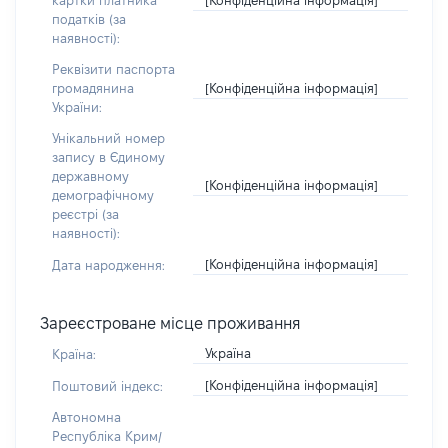
картки платника
податків (за
наявності):
Реквізити паспорта
[Конфіденційна інформація]
громадянина
України:
Унікальний номер
запису в Єдиному
державному
[Конфіденційна інформація]
демографічному
реєстрі (за
наявності):
[Конфіденційна інформація]
Дата народження:
Зареєстроване місце проживання
Україна
Країна:
[Конфіденційна інформація]
Поштовий індекс:
Автономна
Республіка Крим/