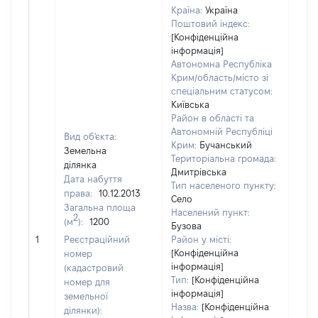
Країна:
Україна
Поштовий індекс:
[Конфіденційна
інформація]
Автономна Республіка
Крим/область/місто зі
спеціальним статусом:
Київська
Район в області та
Автономній Республіці
Вид об'єкта:
Крим:
Бучанський
Земельна
Територіальна громада:
ділянка
Дмитрівська
Дата набуття
Тип населеного пункту:
права:
10.12.2013
Село
Загальна площа
Населений пункт:
2
(м
):
1200
Бузова
[Не 
1
Реєстраційний
Район у місті:
[Конфіденційна
номер
інформація]
(кадастровий
Тип:
[Конфіденційна
номер для
інформація]
земельної
Назва:
[Конфіденційна
ділянки):