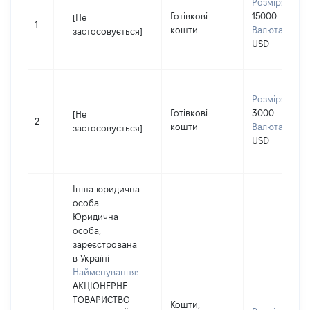
Розмір:
Готівкові
15000
[Не
1
кошти
Валюта:
застосовується]
USD
Розмір:
Готівкові
3000
[Не
2
кошти
Валюта:
застосовується]
USD
Інша юридична
особа
Юридична
особа,
зареєстрована
в Україні
Найменування:
АКЦІОНЕРНЕ
ТОВАРИСТВО
Кошти,