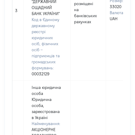
Розмір:
"ДЕРЖАВНИЙ
розміщені
33020
ОЩАДНИЙ
на
3
Валюта:
БАНК УКРАЇНИ"
банківських
UAH
Код в Єдиному
рахунках
державному
реєстрі
юридичних
осіб, фізичних
осіб –
підприємців та
громадських
формувань:
00032129
Інша юридична
особа
Юридична
особа,
зареєстрована
в Україні
Найменування:
АКЦІОНЕРНЕ