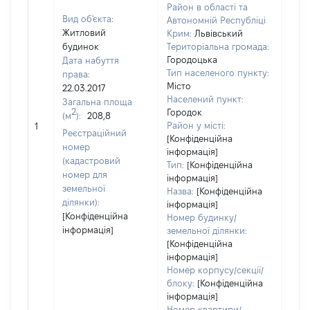
Район в області та
Вид об'єкта:
Автономній Республіці
Житловий
Крим:
Львівський
будинок
Територіальна громада:
Городоцька
Дата набуття
Тип населеного пункту:
права:
Місто
22.03.2017
Населений пункт:
Загальна площа
2
Городок
(м
):
208,8
[Не
Район у місті:
1
заст
Реєстраційний
[Конфіденційна
номер
інформація]
(кадастровий
Тип:
[Конфіденційна
номер для
інформація]
земельної
Назва:
[Конфіденційна
ділянки):
інформація]
[Конфіденційна
Номер будинку/
інформація]
земельної ділянки:
[Конфіденційна
інформація]
Номер корпусу/секції/
блоку:
[Конфіденційна
інформація]
Номер квартири/