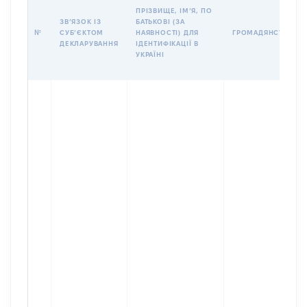
ПРІЗВИЩЕ, ІМʼЯ, ПО
ЗВʼЯЗОК ІЗ
БАТЬКОВІ (ЗА
№
СУБʼЄКТОМ
НАЯВНОСТІ) ДЛЯ
ГРОМАДЯНСТВО
ДЕКЛАРУВАННЯ
ІДЕНТИФІКАЦІЇ В
УКРАЇНІ