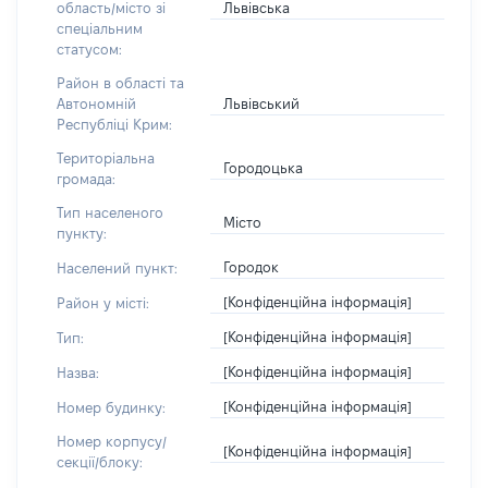
Львівська
область/місто зі
спеціальним
статусом:
Район в області та
Львівський
Автономній
Республіці Крим:
Територіальна
Городоцька
громада:
Тип населеного
Місто
пункту:
Городок
Населений пункт:
[Конфіденційна інформація]
Район у місті:
[Конфіденційна інформація]
Тип:
[Конфіденційна інформація]
Назва:
[Конфіденційна інформація]
Номер будинку:
Номер корпусу/
[Конфіденційна інформація]
секції/блоку: