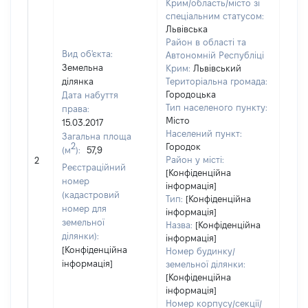
Крим/область/місто зі
спеціальним статусом:
Львівська
Район в області та
Вид об'єкта:
Автономній Республіці
Земельна
Крим:
Львівський
ділянка
Територіальна громада:
Городоцька
Дата набуття
Тип населеного пункту:
права:
Місто
15.03.2017
Населений пункт:
Загальна площа
2
Городок
(м
):
57,9
[Не
Район у місті:
2
заст
Реєстраційний
[Конфіденційна
номер
інформація]
(кадастровий
Тип:
[Конфіденційна
номер для
інформація]
земельної
Назва:
[Конфіденційна
ділянки):
інформація]
[Конфіденційна
Номер будинку/
інформація]
земельної ділянки:
[Конфіденційна
інформація]
Номер корпусу/секції/