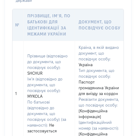
держави
ПРІЗВИЩЕ, ІМ’Я, ПО
БАТЬКОВІ ДЛЯ
ДОКУМЕНТ, ЩО
№
ІДЕНТИФІКАЦІЇ ЗА
ПОСВІДЧУЄ ОСОБУ
МЕЖАМИ УКРАЇНИ
Країна, в якій видано
документ, що
Прізвище (відповідно
посвідчує особу:
до документа, що
Україна
посвідчує особу):
Тип документа, що
SHCHUR
посвідчує особу:
Ім’я (відповідно до
Паспорт
документа, що
громадянина України
посвідчує особу):
1
для виїзду за кордон
MYKOLA
Реквізити документа,
По батькові
що посвідчує особу:
(відповідно до
[Конфіденційна
документа, що
інформація]
посвідчує особу) (за
Ідентифікаційний
наявності):
Не
номер (за наявності):
застосовується
[Конфіденційна