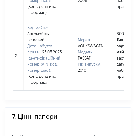
номер шасі):
2006
набуття
[Конфіденційна
права
інформація]
Вид майна:
Автомобіль
600000
легковий
Марка:
Тип
Дата набуття
VOLKSWAGEN
вартості
права:
25.05.2023
Модель:
майна:
це
2
Ідентифікаційний
PASSAT
вартість н
номер (VIN-код,
Рік випуску:
дату
номер шасі):
2016
набуття
[Конфіденційна
права
інформація]
7. Цінні папери