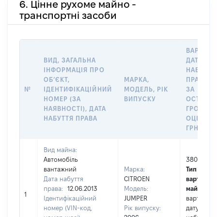
6. Цінне рухоме майно -
транспортні засоби
ВАРТІСТ
ВИД, ЗАГАЛЬНА
ДАТУ
ІНФОРМАЦІЯ ПРО
НАБУТТЯ
ОБʼЄКТ,
МАРКА,
ПРАВА А
№
ІДЕНТИФІКАЦІЙНИЙ
МОДЕЛЬ, РІК
ЗА
НОМЕР (ЗА
ВИПУСКУ
ОСТАНН
НАЯВНОСТІ), ДАТА
ГРОШО
НАБУТТЯ ПРАВА
ОЦІНКОЮ
ГРН
Вид майна:
Автомобіль
38000
вантажний
Марка:
Тип
Дата набуття
CITROEN
вартості
права:
12.06.2013
Модель:
майна:
це
1
Ідентифікаційний
JUMPER
вартість н
номер (VIN-код,
Рік випуску:
дату