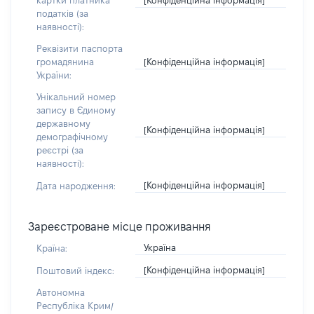
картки платника
податків (за
наявності):
Реквізити паспорта
[Конфіденційна інформація]
громадянина
України:
Унікальний номер
запису в Єдиному
державному
[Конфіденційна інформація]
демографічному
реєстрі (за
наявності):
[Конфіденційна інформація]
Дата народження:
Зареєстроване місце проживання
Україна
Країна:
[Конфіденційна інформація]
Поштовий індекс:
Автономна
Республіка Крим/