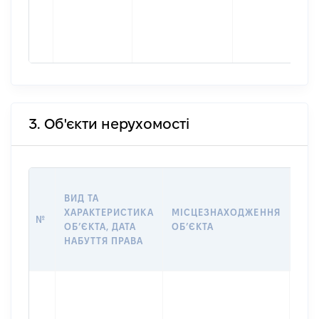
3. Об'єкти нерухомості
ВАР
ВИД ТА
ДАТ
ХАРАКТЕРИСТИКА
МІСЦЕЗНАХОДЖЕННЯ
ПРА
№
ОБʼЄКТА, ДАТА
ОБʼЄКТА
ОС
НАБУТТЯ ПРАВА
ГР
ОЦІ