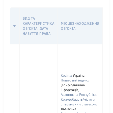
ВАР
ВИД ТА
ДАТ
ХАРАКТЕРИСТИКА
МІСЦЕЗНАХОДЖЕННЯ
ПРА
№
ОБʼЄКТА, ДАТА
ОБʼЄКТА
ОС
НАБУТТЯ ПРАВА
ГР
ОЦІ
Країна:
Україна
Поштовий індекс:
[Конфіденційна
інформація]
Автономна Республіка
Крим/область/місто зі
спеціальним статусом:
Львівська