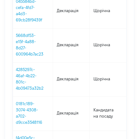
045584bd-
cefa-4fd7-
Декларація
Щорічна
202
a4d3-
69cb28f9439f
5668df53-
e15f-4a88-
Декларація
Щорічна
202
8d27-
600964b7ac23
4285297c-
46af-4b22-
Декларація
Щорічна
2021
801c-
4b09473a32b2
0181c189-
3074-4308-
Кандидата
Декларація
202
a702-
на посаду
d9cce3548116
f4d00e5c-