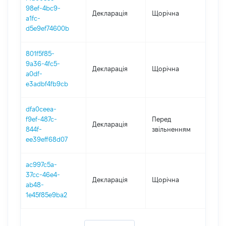
98ef-4bc9-
Декларація
Щорічна
202
a1fc-
d5e9ef74600b
801f5f85-
9a36-4fc5-
Декларація
Щорічна
201
a0df-
e3adbf4fb9cb
dfa0ceea-
01.0
f9ef-487c-
Перед
Декларація
-
844f-
звільненням
30.0
ee39eff68d07
ac997c5a-
37cc-46e4-
Декларація
Щорічна
2017
ab48-
1e45f85e9ba2