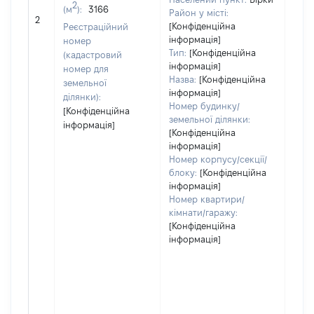
2
(м
):
3166
[Не
Район у місті:
2
заст
[Конфіденційна
Реєстраційний
інформація]
номер
Тип:
[Конфіденційна
(кадастровий
інформація]
номер для
Назва:
[Конфіденційна
земельної
інформація]
ділянки):
Номер будинку/
[Конфіденційна
земельної ділянки:
інформація]
[Конфіденційна
інформація]
Номер корпусу/секції/
блоку:
[Конфіденційна
інформація]
Номер квартири/
кімнати/гаражу:
[Конфіденційна
інформація]