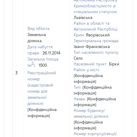
Автономна Республіка
Крим/область/місто зі
спеціальним статусом:
Львівська
Район в області та
Вид об'єкта:
Автономній Республіці
Земельна
Крим:
Яворівський
ділянка
Територіальна громада:
Івано-Франківська
Дата набуття
Тип населеного пункту:
права:
26.11.2014
Село
Загальна площа
2
Населений пункт:
Бірки
(м
):
1500
[Не
Район у місті:
3
Реєстраційний
заст
[Конфіденційна
номер
інформація]
(кадастровий
Тип:
[Конфіденційна
номер для
інформація]
земельної
Назва:
[Конфіденційна
ділянки):
інформація]
[Конфіденційна
Номер будинку/
інформація]
земельної ділянки:
[Конфіденційна
інформація]
Номер корпусу/секції/