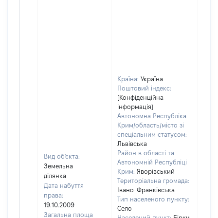
Країна:
Україна
Поштовий індекс:
[Конфіденційна
інформація]
Автономна Республіка
Крим/область/місто зі
спеціальним статусом:
Львівська
Район в області та
Вид об'єкта:
Автономній Республіці
Земельна
Крим:
Яворівський
ділянка
Територіальна громада:
Дата набуття
Івано-Франківська
права:
Тип населеного пункту:
19.10.2009
Село
Загальна площа
Населений пункт:
Бірки