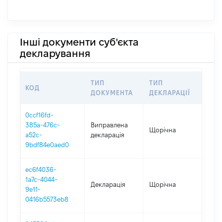
Інші документи суб'єкта
декларування
ТИП
ТИП
КОД
ПЕР
ДОКУМЕНТА
ДЕКЛАРАЦІЇ
0ccf16fd-
385a-476c-
Виправлена
Щорічна
202
a52c-
декларація
9bdf84e0aed0
ec6f4036-
1a7c-4044-
Декларація
Щорічна
202
9e11-
0416b5573eb8