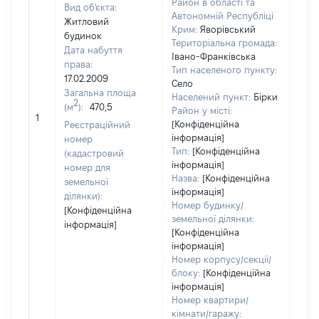
Район в області та
Вид об'єкта:
Автономній Республіці
Житловий
Крим:
Яворівський
будинок
Територіальна громада:
Дата набуття
Івано-Франківська
права:
Тип населеного пункту:
17.02.2009
Село
Загальна площа
Населений пункт:
Бірки
2
(м
):
470,5
[Не
Район у місті:
1
заст
[Конфіденційна
Реєстраційний
інформація]
номер
Тип:
[Конфіденційна
(кадастровий
інформація]
номер для
Назва:
[Конфіденційна
земельної
інформація]
ділянки):
Номер будинку/
[Конфіденційна
земельної ділянки:
інформація]
[Конфіденційна
інформація]
Номер корпусу/секції/
блоку:
[Конфіденційна
інформація]
Номер квартири/
кімнати/гаражу: