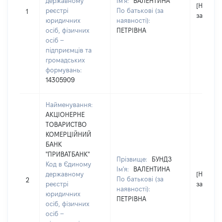
державному
Ім'я:
ВАЛЕНТИНА
[Не
реєстрі
По батькові (за
1
застосо
юридичних
наявності):
осіб, фізичних
ПЕТРІВНА
осіб –
підприємців та
громадських
формувань:
14305909
Найменування:
АКЦІОНЕРНЕ
ТОВАРИСТВО
КОМЕРЦІЙНИЙ
БАНК
"ПРИВАТБАНК"
Прізвище:
БУНДЗ
Код в Єдиному
Ім'я:
ВАЛЕНТИНА
державному
[Не
По батькові (за
2
реєстрі
застосо
наявності):
юридичних
ПЕТРІВНА
осіб, фізичних
осіб –