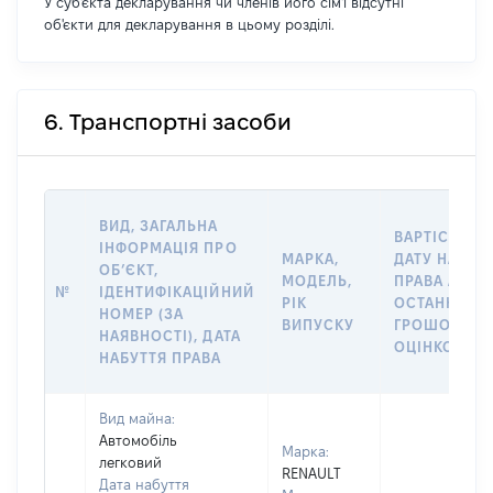
У суб'єкта декларування чи членів його сім'ї відсутні
об'єкти для декларування в цьому розділі.
6. Транспортні засоби
ВИД, ЗАГАЛЬНА
ВАРТІСТЬ Н
ІНФОРМАЦІЯ ПРО
МАРКА,
ДАТУ НАБУТ
ОБʼЄКТ,
МОДЕЛЬ,
ПРАВА АБО 
№
ІДЕНТИФІКАЦІЙНИЙ
РІК
ОСТАННЬО
НОМЕР (ЗА
ВИПУСКУ
ГРОШОВОЮ
НАЯВНОСТІ), ДАТА
ОЦІНКОЮ, Г
НАБУТТЯ ПРАВА
Вид майна:
Автомобіль
Марка:
легковий
RENAULT
Дата набуття