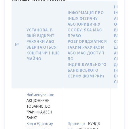
кошти, інше майно
ІНФОР
ІНФОРМАЦІЯ ПРО
ІНШУ 
ІНШУ ФІЗИЧНУ
АБО Ю
АБО ЮРИДИЧНУ
ОСОБУ,
УСТАНОВА, В
ОСОБУ, ЯКА МАЄ
ВІДКР
ЯКІЙ ВІДКРИТІ
ПРАВО
РАХУНО
РАХУНКИ АБО
РОЗПОРЯДЖАТИСЯ
СУБ’ЄК
№
ЗБЕРІГАЮТЬСЯ
ТАКИМ РАХУНКОМ
ДЕКЛА
КОШТИ ЧИ ІНШЕ
АБО МАЄ ДОСТУП
АБО ЧЛ
МАЙНО
ДО
СІМ’Ї 
ІНДИВІДУАЛЬНОГО
ДОГОВ
БАНКІВСЬКОГО
ІНДИВ
СЕЙФУ (КОМІРКИ)
БАНКІ
СЕЙФУ 
Найменування:
АКЦІОНЕРНЕ
ТОВАРИСТВО
"РАЙФФАЙЗЕН
БАНК"
Код в Єдиному
Прізвище:
БУНДЗ