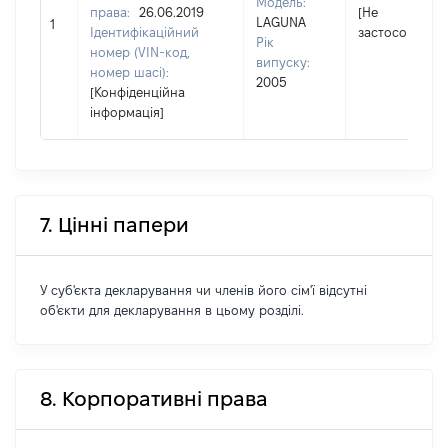
Модель:
права:
26.06.2019
[Не
LAGUNA
1
Ідентифікаційний
застосовуєтьс
Рік
номер (VIN-код,
випуску:
номер шасі):
2005
[Конфіденційна
інформація]
7. Цінні папери
У суб'єкта декларування чи членів його сім'ї відсутні
об'єкти для декларування в цьому розділі.
8. Корпоративні права