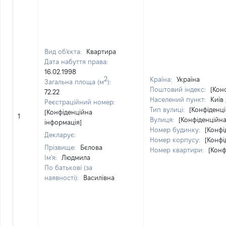
Вид об'єкта:
Квартира
Дата набуття права:
16.02.1998
2
Країна:
Україна
Загальна площа (м
):
Поштовий індекс:
[Кон
72.22
Населений пункт:
Київ 
Реєстраційний номер:
Тип вулиці:
[Конфіденц
[Конфіденційна
1
Вулиця:
[Конфіденційна
інформація]
Номер будинку:
[Конфі
Декларує:
Номер корпусу:
[Конфі
Прізвище:
Бєлова
Номер квартири:
[Конф
Ім'я:
Людмила
По батькові (за
наявності):
Василівна