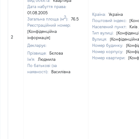
Вид об'єкта:
Квартира
Дата набуття права:
01.08.2005
Країна:
Україна
2
Загальна площа (м
):
76.5
Поштовий індекс:
[Кон
Реєстраційний номер:
Населений пункт:
Київ 
[Конфіденційна
Тип вулиці:
[Конфіденц
2
інформація]
Вулиця:
[Конфіденційна
Декларує:
Номер будинку:
[Конфі
Номер корпусу:
[Конфі
Прізвище:
Бєлова
Номер квартири:
[Конф
Ім'я:
Людмила
По батькові (за
наявності):
Василівна