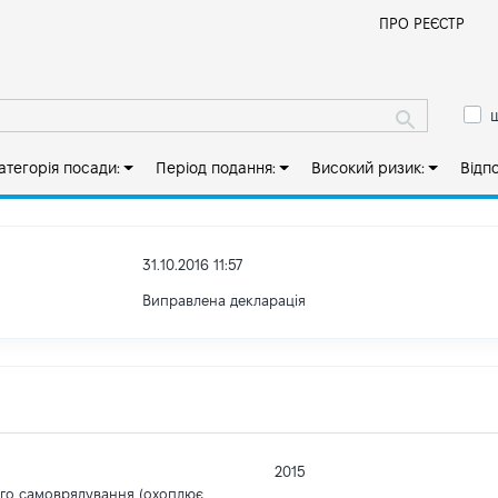
Й
ПРО РЕЄСТР
ш
атегорія посади:
Період подання:
Високий ризик:
Відп
31.10.2016 11:57
Виправлена декларація
2015
ого самоврядування (охоплює