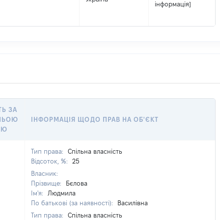
інформація]
ТЬ ЗА
НЬОЮ
ІНФОРМАЦІЯ ЩОДО ПРАВ НА ОБ'ЄКТ
ОЮ
Тип права:
Спільна власність
Відсоток, %:
25
Власник:
Прізвище:
Бєлова
Ім'я:
Людмила
По батькові (за наявності):
Василівна
Тип права:
Спільна власність