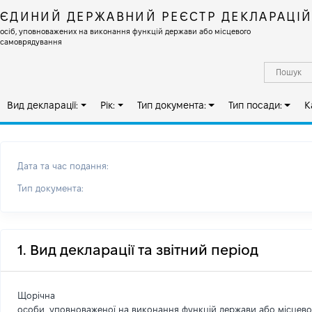
ЄДИНИЙ ДЕРЖАВНИЙ РЕЄСТР ДЕКЛАРАЦІ
осіб, уповноважених на виконання функцій держави або місцевого
самоврядування
Вид декларації:
Рік:
Тип документа:
Тип посади:
К
Дата та час подання:
Тип документа:
1. Вид декларації та звітний період
Щорічна
особи, уповноваженої на виконання функцій держави або місцев