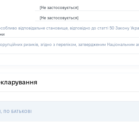
[Не застосовується]
[Не застосовується]
особливо відповідальне становище, відповідно до статті 50 Закону Укра
їни
орупційних ризиків, згідно з переліком, затвердженим Національним аг
декларування
Я, ПО БАТЬКОВІ