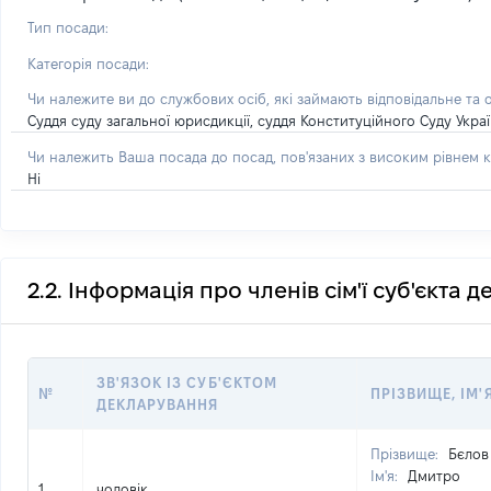
Тип посади:
Категорія посади:
Чи належите ви до службових осіб, які займають відповідальне та 
Суддя суду загальної юрисдикції, суддя Конституційного Суду Укра
Чи належить Ваша посада до посад, пов'язаних з високим рівнем к
Ні
2.2. Інформація про членів сім'ї суб'єкта 
ЗВ'ЯЗОК ІЗ СУБ'ЄКТОМ
№
ПРІЗВИЩЕ, ІМ'
ДЕКЛАРУВАННЯ
Прізвище:
Бєлов
Ім'я:
Дмитро
1
чоловік