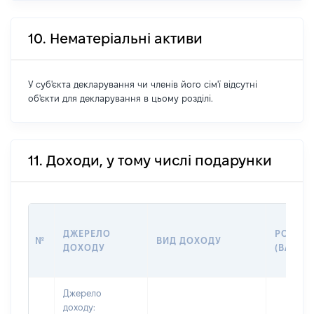
10. Нематеріальні активи
У суб'єкта декларування чи членів його сім'ї відсутні
об'єкти для декларування в цьому розділі.
11. Доходи, у тому числі подарунки
ДЖЕРЕЛО
РОЗМІР
№
ВИД ДОХОДУ
ДОХОДУ
(ВАРТІС
Джерело
доходу: