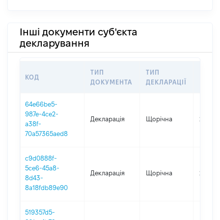
Інші документи суб'єкта
декларування
ТИП
ТИП
КОД
ПЕРІ
ДОКУМЕНТА
ДЕКЛАРАЦІЇ
64e66be5-
987e-4ce2-
Декларація
Щорічна
2025
a38f-
70a57365aed8
c9d0888f-
5ce6-45a8-
Декларація
Щорічна
2024
8d43-
8a18fdb89e90
519357d5-