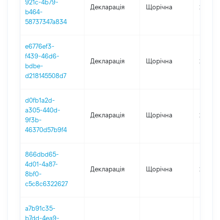
921c-4b79-
Декларація
Щорічна
2023
b464-
58737347a834
e6776ef3-
f439-46d6-
Декларація
Щорічна
2022
bdbe-
d218145508d7
d0fb1a2d-
a305-440d-
Декларація
Щорічна
2021
9f3b-
46370d57b9f4
866dbd65-
4d01-4a87-
Декларація
Щорічна
2020
8bf0-
c5c8c6322627
a7b91c35-
b7dd-4ea9-