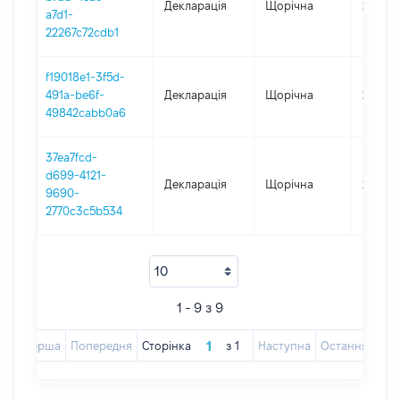
Декларація
Щорічна
2019
a7d1-
22267c72cdb1
f19018e1-3f5d-
491a-be6f-
Декларація
Щорічна
2017
49842cabb0a6
37ea7fcd-
d699-4121-
Декларація
Щорічна
2016
9690-
2770c3c5b534
1 - 9 з 9
Перша
Попередня
Сторінка
з
1
Наступна
Остання