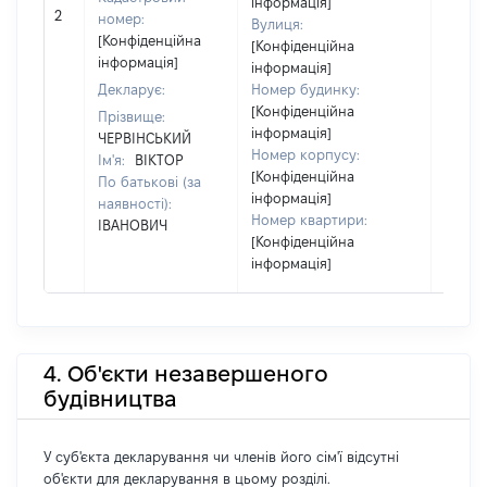
інформація]
[Не
2
номер:
Вулиця:
відом
[Конфіденційна
[Конфіденційна
інформація]
інформація]
Декларує:
Номер будинку:
[Конфіденційна
Прізвище:
інформація]
ЧЕРВІНСЬКИЙ
Номер корпусу:
Ім'я:
ВІКТОР
[Конфіденційна
По батькові (за
інформація]
наявності):
Номер квартири:
ІВАНОВИЧ
[Конфіденційна
інформація]
4. Об'єкти незавершеного
будівництва
У суб'єкта декларування чи членів його сім'ї відсутні
об'єкти для декларування в цьому розділі.