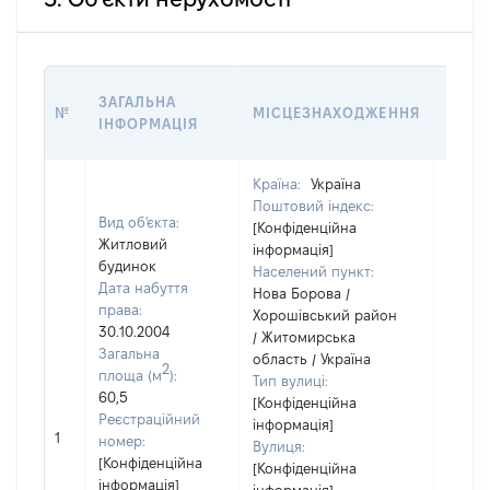
ВАРТ
ЗАГАЛЬНА
№
МІСЦЕЗНАХОДЖЕННЯ
НА Д
ІНФОРМАЦІЯ
НАБУ
Країна:
Україна
Поштовий індекс:
Вид об'єкта:
[Конфіденційна
Житловий
інформація]
будинок
Населений пункт:
Дата набуття
Нова Борова /
права:
Хорошівський район
30.10.2004
/ Житомирська
Загальна
область / Україна
2
площа (м
):
Тип вулиці:
60,5
[Конфіденційна
Реєстраційний
інформація]
1
11159
номер:
Вулиця:
[Конфіденційна
[Конфіденційна
інформація]