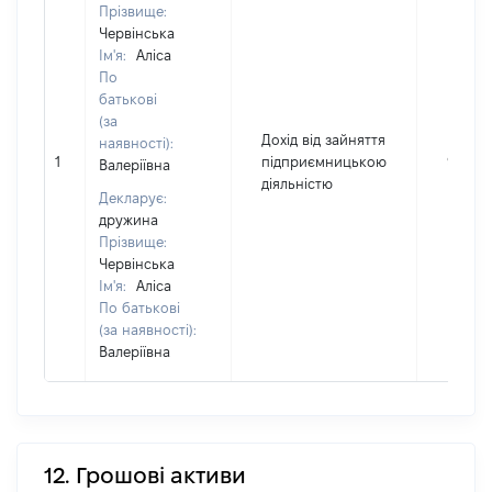
Прізвище:
Червінська
Ім'я:
Аліса
По
батькові
(за
Дохід від зайняття
наявності):
1
підприємницькою
96840
Валеріївна
діяльністю
Декларує:
дружина
Прізвище:
Червінська
Ім'я:
Аліса
По батькові
(за наявності):
Валеріївна
12. Грошові активи