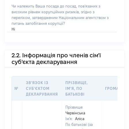
Чи належить Ваша посада до посад, пов'язаних з
високим рівнем корупційних ризиків, згідно з
переліком, затвердженим Національним агентством з
питань запобігання корупції?
Ні
2.2. Інформація про членів сім'ї
суб'єкта декларування
ЗВ'ЯЗОК ІЗ
ПРІЗВИЩЕ,
№
СУБ'ЄКТОМ
ІМ'Я, ПО
ГРОМАДЯН
ДЕКЛАРУВАННЯ
БАТЬКОВІ
Прізвище:
Червінська
Ім'я:
Аліса
По батькові (за