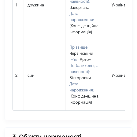
наявності):
1
дружина
Україна
Валеріївна
Дата
народження:
[Конфіденційна
інформація]
Прізвище:
Червінський
Ім'я:
Артем
По батькові (за
наявності):
2
син
Україна
Вікторович
Дата
народження:
[Конфіденційна
інформація]
3. Об'єкти нерухомості