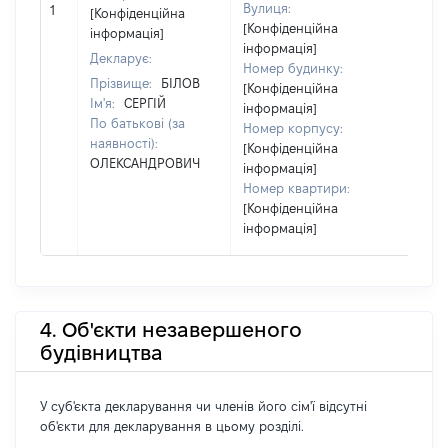
Вулиця:
1
399
[Конфіденційна
[Конфіденційна
інформація]
інформація]
Декларує:
Номер будинку:
Прізвище:
БІЛОВ
[Конфіденційна
Ім'я:
СЕРГІЙ
інформація]
По батькові (за
Номер корпусу:
наявності):
[Конфіденційна
ОЛЕКСАНДРОВИЧ
інформація]
Номер квартири:
[Конфіденційна
інформація]
4. Об'єкти незавершеного
будівництва
У суб'єкта декларування чи членів його сім'ї відсутні
об'єкти для декларування в цьому розділі.