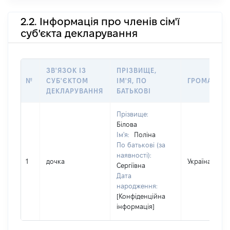
2.2. Інформація про членів сім'ї
суб'єкта декларування
ЗВ'ЯЗОК ІЗ
ПРІЗВИЩЕ,
№
СУБ'ЄКТОМ
ІМ'Я, ПО
ГРОМАДЯН
ДЕКЛАРУВАННЯ
БАТЬКОВІ
Прізвище:
Білова
Ім'я:
Поліна
По батькові (за
наявності):
1
дочка
Україна
Сергіївна
Дата
народження:
[Конфіденційна
інформація]