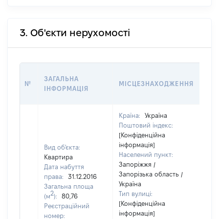
3. Об'єкти нерухомості
ВАР
ЗАГАЛЬНА
№
МІСЦЕЗНАХОДЖЕННЯ
НА 
ІНФОРМАЦІЯ
НАБ
Країна:
Україна
Поштовий індекс:
[Конфіденційна
інформація]
Вид об'єкта:
Населений пункт:
Квартира
Запоріжжя /
Дата набуття
Запорізька область /
права:
31.12.2016
Україна
Загальна площа
2
Тип вулиці:
(м
):
80,76
[Конфіденційна
Реєстраційний
інформація]
номер: