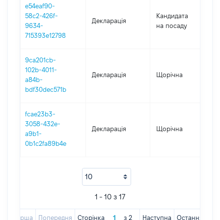
e54eaf90-
58c2-426f-
Кандидата
Декларація
2
9634-
на посаду
715393e12798
9ca201cb-
102b-4011-
Декларація
Щорічна
2
a84b-
bdf30dec571b
fcae23b3-
3058-432e-
Декларація
Щорічна
2
a9b1-
0b1c2fa89b4e
1 - 10 з 17
Перша
Попередня
Сторінка
з
2
Наступна
Остання