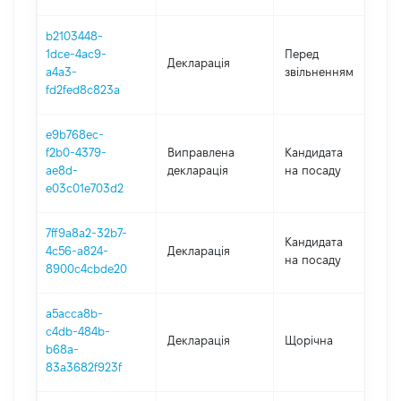
b2103448-
0
1dce-4ac9-
Перед
Декларація
-
a4a3-
звільненням
2
fd2fed8c823a
e9b768ec-
f2b0-4379-
Виправлена
Кандидата
2
ae8d-
декларація
на посаду
e03c01e703d2
7ff9a8a2-32b7-
Кандидата
4c56-a824-
Декларація
2
на посаду
8900c4cbde20
a5acca8b-
c4db-484b-
Декларація
Щорічна
2
b68a-
83a3682f923f