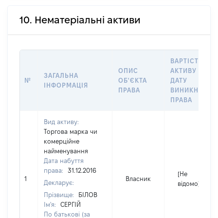
10. Нематеріальні активи
ВАРТІСТЬ
ОПИС
АКТИВУ НА
ЗАГАЛЬНА
№
ОБ'ЄКТА
ДАТУ
ІНФОРМАЦІЯ
ПРАВА
ВИНИКНЕННЯ
ПРАВА
Вид активу:
Торгова марка чи
комерційне
найменування
Дата набуття
права:
31.12.2016
[Не
1
Власник
Декларує:
відомо]
Прізвище:
БІЛОВ
Ім'я:
СЕРГІЙ
По батькові (за