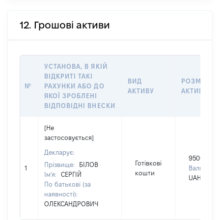
12. Грошові активи
УСТАНОВА, В ЯКІЙ
ВІДКРИТІ ТАКІ
ВИД
РОЗМІР
№
РАХУНКИ АБО ДО
АКТИВУ
АКТИВУ
ЯКОЇ ЗРОБЛЕНІ
ВІДПОВІДНІ ВНЕСКИ
[Не
застосовується]
Декларує:
950000
Готівкові
Прізвище:
БІЛОВ
1
Валюта:
кошти
Ім'я:
СЕРГІЙ
UAH
По батькові (за
наявності):
ОЛЕКСАНДРОВИЧ