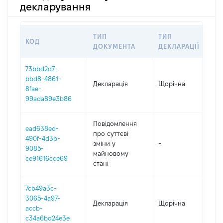
декларування
ТИП
ТИП
КОД
П
ДОКУМЕНТА
ДЕКЛАРАЦІЇ
73bbd2d7-
bbd8-4861-
Декларація
Щорічна
2
8fae-
99ada89e3b86
Повідомлення
ead638ed-
про суттєві
490f-4d3b-
зміни y
-
2
9085-
майновому
ce91616cce69
стані
7cb49a3c-
3065-4a97-
Декларація
Щорічна
2
accb-
c34a6bd24e3e