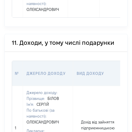
наявності):
ОЛЕКСАНДРОВИЧ
11. Доходи, у тому числі подарунки
РО
№
ДЖЕРЕЛО ДОХОДУ
ВИД ДОХОДУ
(В
Джерело доходу:
Прізвище:
БІЛОВ
Ім'я:
СЕРГІЙ
По батькові (за
наявності):
ОЛЕКСАНДРОВИЧ
Дохід від зайняття
1
підприємницькою
Декларує: