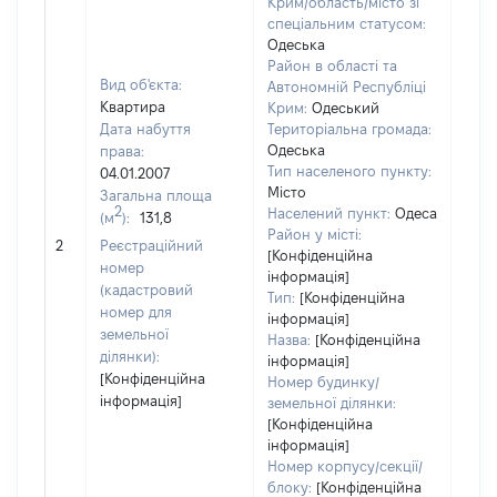
Крим/область/місто зі
спеціальним статусом:
Одеська
Район в області та
Вид об'єкта:
Автономній Республіці
Квартира
Крим:
Одеський
Дата набуття
Територіальна громада:
Одеська
права:
375
Тип населеного пункту:
04.01.2007
Тип
Місто
Загальна площа
варт
2
Населений пункт:
Одеса
(м
):
131,8
обʼє
Район у місті:
2
Реєстраційний
варт
[Конфіденційна
номер
дату
інформація]
(кадастровий
Тип:
[Конфіденційна
набу
номер для
інформація]
пра
земельної
Назва:
[Конфіденційна
ділянки):
інформація]
[Конфіденційна
Номер будинку/
інформація]
земельної ділянки:
[Конфіденційна
інформація]
Номер корпусу/секції/
блоку:
[Конфіденційна