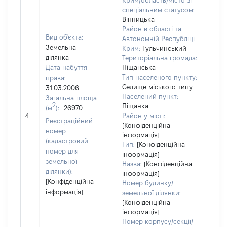
Крим/область/місто зі
спеціальним статусом:
Вінницька
Район в області та
Вид об'єкта:
Автономній Республіці
Земельна
Крим:
Тульчинський
ділянка
Територіальна громада:
Дата набуття
Піщанська
Тип населеного пункту:
права:
695
Селище міського типу
31.03.2006
Тип
Населений пункт:
Загальна площа
варт
2
Піщанка
(м
):
26970
обʼє
4
Район у місті:
варт
Реєстраційний
[Конфіденційна
ост
номер
інформація]
гро
(кадастровий
Тип:
[Конфіденційна
оці
номер для
інформація]
земельної
Назва:
[Конфіденційна
ділянки):
інформація]
[Конфіденційна
Номер будинку/
інформація]
земельної ділянки:
[Конфіденційна
інформація]
Номер корпусу/секції/