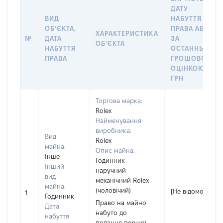
ДАТУ
ВИД
НАБУТТЯ
ОБʼЄКТА,
ПРАВА АБО
ХАРАКТЕРИСТИКА
№
ДАТА
ЗА
ОБʼЄКТА
НАБУТТЯ
ОСТАННЬОЮ
ПРАВА
ГРОШОВОЮ
ОЦІНКОЮ,
ГРН
Торгова марка:
Rolex
Найменування
виробника:
Вид
Rolex
майна:
Опис майна:
Інше
Годинник
Інший
наручний
вид
механічний Rolex
майна:
(чоловічий)
[Не відомо]
1
Годинник
Право на майно
Дата
набуто до
набуття
подання першої