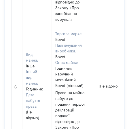
відповідно до
Закону «Про
запобігання
корупції»
Торгова марка:
Bovet
Найменування
виробника:
Вид
Bovet
майна:
Опис майна:
Інше
Годинник
Інший
наручний
вид
механічний
майна:
Bovet (жіночий)
[Не відомо]
6
Годинник
Право на майно
Дата
набуто до
набуття
подання першої
права:
декларації
[Не
поданої
відомо]
відповідно до
Закону «Про