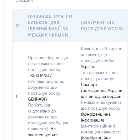
держави
ПРІЗВИЩЕ, ІМ’Я, ПО
БАТЬКОВІ ДЛЯ
ДОКУМЕНТ, ЩО
№
ІДЕНТИФІКАЦІЇ ЗА
ПОСВІДЧУЄ ОСОБУ
МЕЖАМИ УКРАЇНИ
Країна, в якій видано
документ, що
Прізвище (відповідно
посвідчує особу:
до документа, що
Україна
посвідчує особу):
Тип документа, що
TRUKHANOV
посвідчує особу:
Ім’я (відповідно до
Паспорт
документа, що
громадянина України
посвідчує особу):
1
для виїзду за кордон
GENNADIY
Реквізити документа,
По батькові
що посвідчує особу:
(відповідно до
[Конфіденційна
документа, що
інформація]
посвідчує особу) (за
Ідентифікаційний
наявності):
Не
номер (за наявності):
застосовується
[Конфіденційна