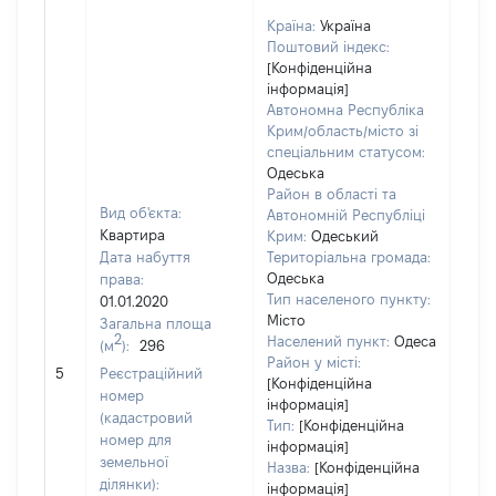
Країна:
Україна
Поштовий індекс:
[Конфіденційна
інформація]
Автономна Республіка
Крим/область/місто зі
спеціальним статусом:
Одеська
Район в області та
Вид об'єкта:
Автономній Республіці
Квартира
Крим:
Одеський
Дата набуття
Територіальна громада:
Одеська
права:
4144
Тип населеного пункту:
01.01.2020
Тип
Місто
Загальна площа
варт
2
Населений пункт:
Одеса
(м
):
296
обʼє
Район у місті:
5
Реєстраційний
варт
[Конфіденційна
номер
інформація]
дату
(кадастровий
Тип:
[Конфіденційна
набу
номер для
інформація]
пра
земельної
Назва:
[Конфіденційна
ділянки):
інформація]