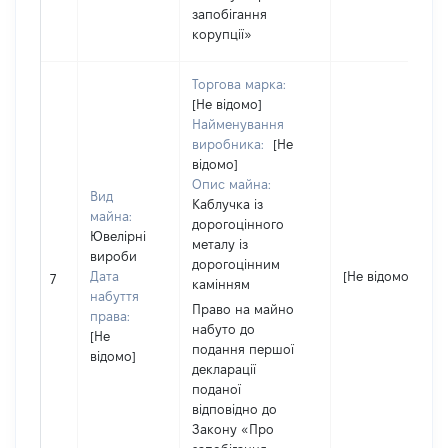
запобігання
корупції»
Торгова марка:
[Не відомо]
Найменування
виробника:
[Не
відомо]
Опис майна:
Вид
Каблучка із
майна:
дорогоцінного
Ювелірні
металу із
вироби
дорогоцінним
Дата
[Не відомо]
7
камінням
набуття
Право на майно
права:
набуто до
[Не
подання першої
відомо]
декларації
поданої
відповідно до
Закону «Про