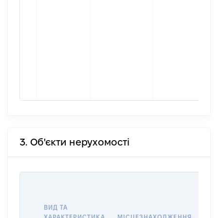
3. Об'єкти нерухомості
ВАР
ДАТ
НАБ
ВИД ТА
ПРА
ХАРАКТЕРИСТИКА
МІСЦЕЗНАХОДЖЕННЯ