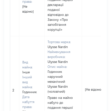
права:
декларації
[Не
поданої
відомо]
відповідно до
Закону «Про
запобігання
корупції»
Торгова марка:
Ulysse Nardin
Найменування
виробника:
Ulysse Nardin
Вид
Опис майна:
майна:
Годинник
Інше
наручний
Інший
механічний
вид
Ulysse Nardin
майна:
[Не відомо]
2
(чоловічий)
Годинник
Дата
Право на майно
набуття
набуто до
права:
подання першої