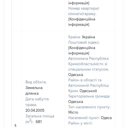
інформація]
Номер квартири/
кімнати/гаражу:
[Конфіденційна
інформація]
Країна:
Україна
Поштовий індекс:
[Конфіденційна
інформація]
Автономна Республіка
Крим/область/місто зі
спеціальним статусом:
Одеська
Район в області та
Вид об'єкта:
Автономній Республіці
Земельна
Крим:
Одеський
ділянка
Територіальна громада:
Дата набуття
Одеська
права:
Тип населеного пункту:
20.04.2005
Місто
Загальна площа
Населений пункт:
Одеса
2
(м
):
681
Район у місті:
[Не 
3