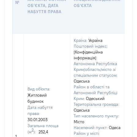
№
ЗА
ОБʼЄКТА, ДАТА
ОБʼЄКТА
ОС
НАБУТТЯ ПРАВА
ГР
ОЦІ
ГРН
Країна:
Україна
Поштовий індекс:
[Конфіденційна
інформація]
Автономна Республіка
Крим/область/місто зі
спеціальним статусом:
Одеська
Район в області та
Вид об'єкта:
Автономній Республіці
Житловий
Крим:
Одеський
будинок
Територіальна громада:
Дата набуття
Одеська
права:
Тип населеного пункту:
30.01.2003
Місто
Загальна площа
Населений пункт:
Одеса
2
(м
):
252,4
Район у місті:
[Не 
1