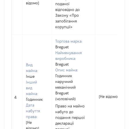
відомо]
поданої
відповідно до
Закону «Про
запобігання
корупції»
Торгова марка:
Breguet
Найменування
виробника:
Breguet
Вид
Опис майна:
майна:
Годинник
Інше
наручний
Інший
механічний
вид
Breguet
майна:
[Не відомо]
4
(чоловічий)
Годинник
Дата
Право на майно
набуття
набуто до
права:
подання першої
[Не
декларації
відомо]