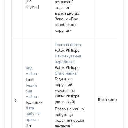
[Не
декларації
відомо]
поданої
відповідно до
Закону «Про
запобігання
корупції»
Торгова марка:
Patek Philippe
Найменування
виробника:
Patek Philippe
Вид
Опис майна:
майна:
Годинник
Інше
наручний
Інший
механічний
вид
Patek Philippe
майна:
[Не відомо]
3
(чоловічий)
Годинник
Дата
Право на майно
набуття
набуто до
права:
подання першої
[Не
декларації