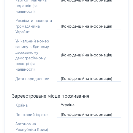
картки платника
податків (за
наявності):
Реквізити паспорта
[Конфіденційна інформація]
громадянина
України:
Унікальний номер
запису в Єдиному
державному
[Конфіденційна інформація]
демографічному
реєстрі (за
наявності):
[Конфіденційна інформація]
Дата народження:
Зареєстроване місце проживання
Україна
Країна:
[Конфіденційна інформація]
Поштовий індекс:
Автономна
Республіка Крим/