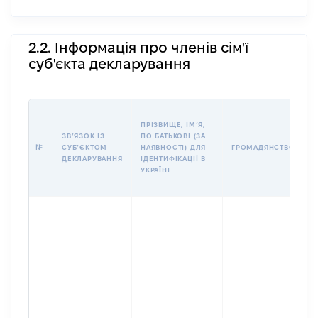
2.2. Інформація про членів сім'ї
суб'єкта декларування
П
ПРІЗВИЩЕ, ІМʼЯ,
Б
ЗВʼЯЗОК ІЗ
ПО БАТЬКОВІ (ЗА
І
№
СУБʼЄКТОМ
НАЯВНОСТІ) ДЛЯ
ГРОМАДЯНСТВО
М
ДЕКЛАРУВАННЯ
ІДЕНТИФІКАЦІЇ В
УКРАЇНІ