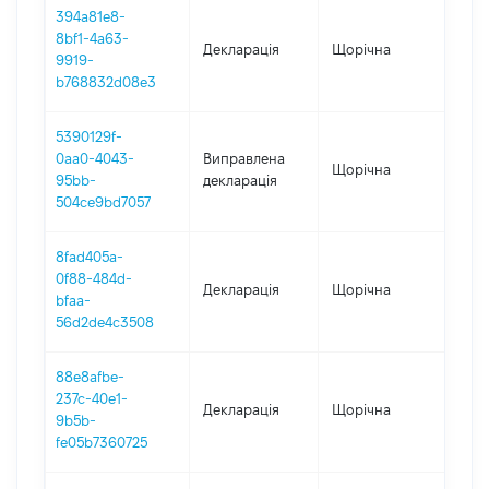
394a81e8-
8bf1-4a63-
Декларація
Щорічна
202
9919-
b768832d08e3
5390129f-
0aa0-4043-
Виправлена
Щорічна
201
95bb-
декларація
504ce9bd7057
8fad405a-
0f88-484d-
Декларація
Щорічна
201
bfaa-
56d2de4c3508
88e8afbe-
237c-40e1-
Декларація
Щорічна
201
9b5b-
fe05b7360725