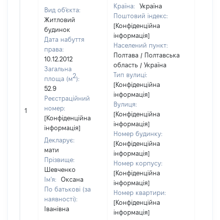
Країна:
Україна
Вид об'єкта:
Поштовий індекс:
Житловий
[Конфіденційна
будинок
інформація]
Дата набуття
Населений пункт:
права:
Полтава / Полтавська
10.12.2012
область / Україна
Загальна
Тип вулиці:
2
площа (м
):
[Конфіденційна
52.9
інформація]
Реєстраційний
Вулиця:
[Не
номер:
1
[Конфіденційна
відом
[Конфіденційна
інформація]
інформація]
Номер будинку:
Декларує:
[Конфіденційна
мати
інформація]
Прізвище:
Номер корпусу:
Шевченко
[Конфіденційна
Ім'я:
Оксана
інформація]
По батькові (за
Номер квартири:
наявності):
[Конфіденційна
Іванівна
інформація]