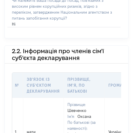
Чи належить Ваша посада до посад, пов'язаних з
високим рівнем корупційних ризиків, згідно з
переліком, затвердженим Національним агентством з
питань запобігання корупції?
Ні
2.2. Інформація про членів сім'ї
суб'єкта декларування
ЗВ'ЯЗОК ІЗ
ПРІЗВИЩЕ,
№
СУБ'ЄКТОМ
ІМ'Я, ПО
ГРОМАДЯН
ДЕКЛАРУВАННЯ
БАТЬКОВІ
Прізвище:
Шевченко
Ім'я:
Оксана
По батькові (за
наявності):
1
мати
Україна