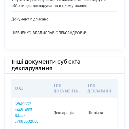
об'єкти для декларування в цьому розділі.
Документ підписано:
ШЕВЧЕНКО ВЛАДИСЛАВ ОЛЕКСАНДРОВИЧ
Інші документи суб'єкта
декларування
ТИП
ТИП
КОД
ПЕ
ДОКУМЕНТА
ДЕКЛАРАЦІЇ
65f49637-
e448-45f3-
Декларація
Щорічна
202
83aa-
c71f850020c8