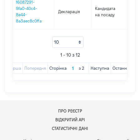
f6087291-
9fa0-40c4-
Кандидата
Декларація
201
8e44-
на посаду
8a3aec8c0ffa
1 - 10 з 12
Перша
Попередня
Сторінка
з
2
Наступна
Остання
ПРО РЕЄСТР
ВІДКРИТИЙ АРІ
СТАТИСТИЧНІ ДАНІ