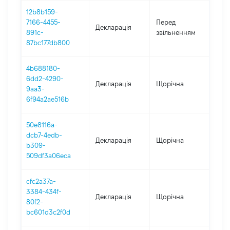
12b8b159-
01.
7166-4455-
Перед
Декларація
-
891c-
звільненням
31.
87bc177db800
4b688180-
6dd2-4290-
Декларація
Щорічна
202
9aa3-
6f94a2ae516b
50e8116a-
dcb7-4edb-
Декларація
Щорічна
202
b309-
509df3a06eca
cfc2a37a-
3384-434f-
Декларація
Щорічна
202
80f2-
bc601d3c2f0d