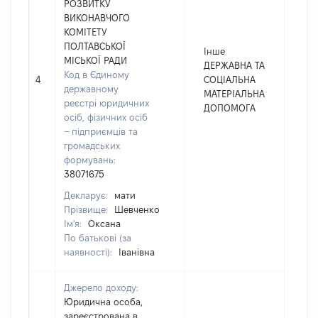
РОЗВИТКУ
ВИКОНАВЧОГО
КОМІТЕТУ
ПОЛТАВСЬКОЇ
Інше
МІСЬКОЇ РАДИ
ДЕРЖАВНА ТА
Код в Єдиному
4
СОЦІАЛЬНА
70
державному
МАТЕРІАЛЬНА
реєстрі юридичних
ДОПОМОГА
осіб, фізичних осіб
– підприємців та
громадських
формувань:
38071675
Декларує:
мати
Прізвище:
Шевченко
Ім'я:
Оксана
По батькові (за
наявності):
Іванівна
Джерело доходу:
Юридична особа,
зареєстрована в