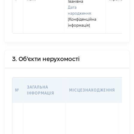
Іванівна
Дата
народження:
[Конфіденційна
інформація]
3. Об'єкти нерухомості
ВАРТ
ЗАГАЛЬНА
№
МІСЦЕЗНАХОДЖЕННЯ
НА Д
ІНФОРМАЦІЯ
НАБУ