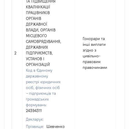
ТА ПІДВИЩЕННЯ
КВАЛІФІКАЦІЇ
ПРАЦІВНИКІВ
ОРГАНІВ
ДЕРЖАВНОЇ
ВЛАДИ, ОРГАНІВ
МІСЦЕВОГО
Гонорари та
САМОВРЯДУВАННЯ,
інші виплати
ДЕРЖАВНИХ
згідно з
2
ПІДПРИЄМСТВ,
80
цивільно-
УСТАНОВ І
правовим
ОРГАНІЗАЦІЙ
правочинами
Код в Єдиному
державному
реєстрі юридичних
осіб, фізичних осіб
– підприємців та
громадських
формувань:
24394311
Декларує:
Прізвище:
Шевченко