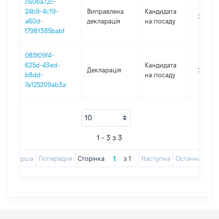
c60ba72c-
24b9-4c19-
Виправлена
Кандидата
2024
a60d-
декларація
на посаду
f7981385babf
085f09f4-
625d-43ed-
Кандидата
Декларація
2024
b8dd-
на посаду
7a125209ab3a
1 - 3 з 3
Перша
Попередня
Сторінка
з
1
Наступна
Остання