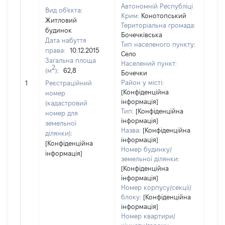
Автономній Республіці
Вид об'єкта:
Крим:
Конотопський
Житловий
Територіальна громада:
будинок
Бочечківська
Дата набуття
Тип населеного пункту:
права:
10.12.2015
Село
Загальна площа
Населений пункт:
2
(м
):
62,8
Бочечки
[Не
Район у місті:
1
Реєстраційний
заст
[Конфіденційна
номер
інформація]
(кадастровий
Тип:
[Конфіденційна
номер для
інформація]
земельної
Назва:
[Конфіденційна
ділянки):
інформація]
[Конфіденційна
Номер будинку/
інформація]
земельної ділянки:
[Конфіденційна
інформація]
Номер корпусу/секції/
блоку:
[Конфіденційна
інформація]
Номер квартири/