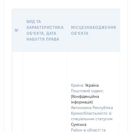
ВАР
ВИД ТА
ДАТ
ХАРАКТЕРИСТИКА
МІСЦЕЗНАХОДЖЕННЯ
ПРА
№
ОБʼЄКТА, ДАТА
ОБʼЄКТА
ОС
НАБУТТЯ ПРАВА
ГР
ОЦІ
Країна:
Україна
Поштовий індекс:
[Конфіденційна
інформація]
Автономна Республіка
Крим/область/місто зі
спеціальним статусом:
Сумська
Район в області та