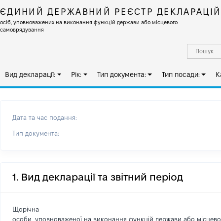
ЄДИНИЙ ДЕРЖАВНИЙ РЕЄСТР ДЕКЛАРАЦІ
осіб, уповноважених на виконання функцій держави або місцевого
самоврядування
Вид декларації:
Рік:
Тип документа:
Тип посади:
К
Дата та час подання:
Тип документа:
1. Вид декларації та звітний період
Щорічна
особи, уповноваженої на виконання функцій держави або місцев