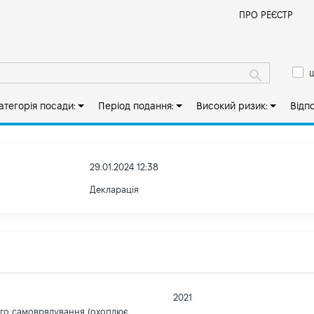
Й
ПРО РЕЄСТР
ш
атегорія посади:
Період подання:
Високий ризик:
Відп
29.01.2024 12:38
Декларація
2021
ого самоврядування (охоплює