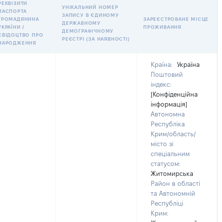
РЕКВІЗИТИ
УНІКАЛЬНИЙ НОМЕР
ПАСПОРТА
ЗАПИСУ В ЄДИНОМУ
ГРОМАДЯНИНА
ЗАРЕЄСТРОВАНЕ МІСЦЕ
ДЕРЖАВНОМУ
УКРАЇНИ /
ПРОЖИВАННЯ
ДЕМОГРАФІЧНОМУ
СВІДОЦТВО ПРО
РЕЄСТРІ (ЗА НАЯВНОСТІ)
НАРОДЖЕННЯ
Країна:
Україна
Поштовий
індекс:
[Конфіденційна
інформація]
Автономна
Республіка
Крим/область/
місто зі
спеціальним
статусом:
Житомирська
Район в області
та Автономній
Республіці
Крим: