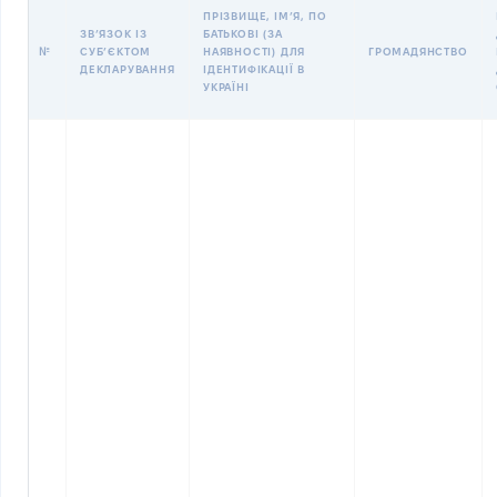
ПРІЗВИЩЕ, ІМʼЯ, ПО
ЗВʼЯЗОК ІЗ
БАТЬКОВІ (ЗА
№
СУБʼЄКТОМ
НАЯВНОСТІ) ДЛЯ
ГРОМАДЯНСТВО
ДЕКЛАРУВАННЯ
ІДЕНТИФІКАЦІЇ В
УКРАЇНІ