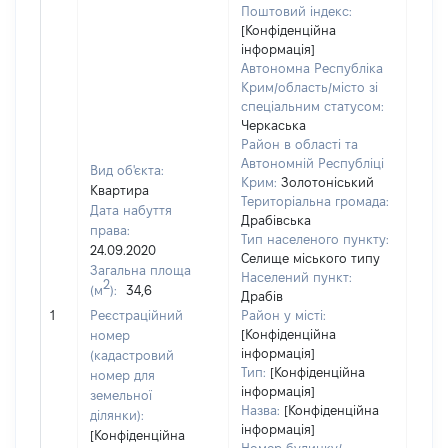
Поштовий індекс:
[Конфіденційна
інформація]
Автономна Республіка
Крим/область/місто зі
спеціальним статусом:
Черкаська
Район в області та
Автономній Республіці
Вид об'єкта:
Крим:
Золотоніський
Квартира
Територіальна громада:
Дата набуття
Драбівська
права:
Тип населеного пункту:
7259
24.09.2020
Селище міського типу
Тип
Загальна площа
Населений пункт:
варт
2
(м
):
34,6
Драбів
обʼє
1
Реєстраційний
Район у місті:
варт
[Конфіденційна
номер
дату
інформація]
(кадастровий
набу
Тип:
[Конфіденційна
номер для
пра
інформація]
земельної
Назва:
[Конфіденційна
ділянки):
інформація]
[Конфіденційна