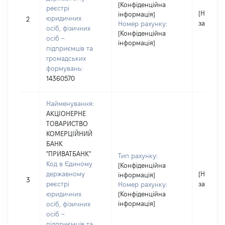
[Конфіденційна
реєстрі
[Не
інформація]
юридичних
2
застосо
Номер рахунку:
осіб, фізичних
[Конфіденційна
осіб –
інформація]
підприємців та
громадських
формувань:
14360570
Найменування:
АКЦІОНЕРНЕ
ТОВАРИСТВО
КОМЕРЦІЙНИЙ
БАНК
"ПРИВАТБАНК"
Тип рахунку:
Код в Єдиному
[Конфіденційна
державному
[Не
інформація]
3
реєстрі
застосо
Номер рахунку:
юридичних
[Конфіденційна
інформація]
осіб, фізичних
осіб –
підприємців та