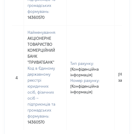
громадських
формувань:
14360570
Найменування:
АКЦІОНЕРНЕ
ТОВАРИСТВО
КОМЕРЦІЙНИЙ
БАНК
"ПРИВАТБАНК"
Тип рахунку:
Код в Єдиному
[Конфіденційна
державному
[Не
інформація]
4
реєстрі
застосо
Номер рахунку:
юридичних
[Конфіденційна
інформація]
осіб, фізичних
осіб –
підприємців та
громадських
формувань:
14360570