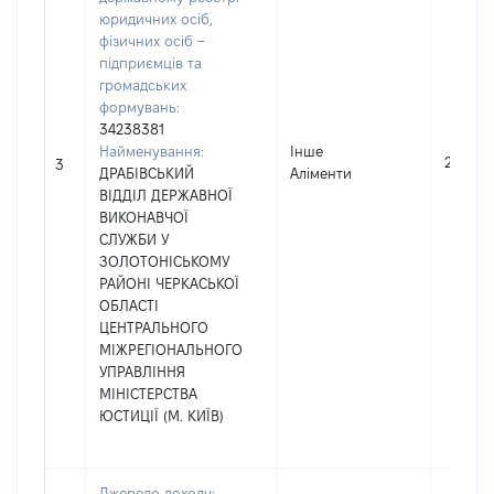
юридичних осіб,
фізичних осіб –
підприємців та
громадських
формувань:
34238381
Найменування:
Інше
211956
3
ДРАБІВСЬКИЙ
Аліменти
ВІДДІЛ ДЕРЖАВНОЇ
ВИКОНАВЧОЇ
СЛУЖБИ У
ЗОЛОТОНІСЬКОМУ
РАЙОНІ ЧЕРКАСЬКОЇ
ОБЛАСТІ
ЦЕНТРАЛЬНОГО
МІЖРЕГІОНАЛЬНОГО
УПРАВЛІННЯ
МІНІСТЕРСТВА
ЮСТИЦІЇ (М. КИЇВ)
Джерело доходу: