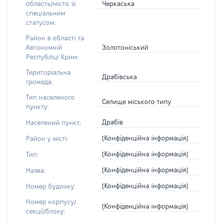
Черкаська
область/місто зі
спеціальним
статусом:
Район в області та
Золотоніський
Автономній
Республіці Крим:
Територіальна
Драбівська
громада:
Тип населеного
Селище міського типу
пункту:
Драбів
Населений пункт:
[Конфіденційна інформація]
Район у місті:
[Конфіденційна інформація]
Тип:
[Конфіденційна інформація]
Назва:
[Конфіденційна інформація]
Номер будинку:
Номер корпусу/
[Конфіденційна інформація]
секції/блоку: