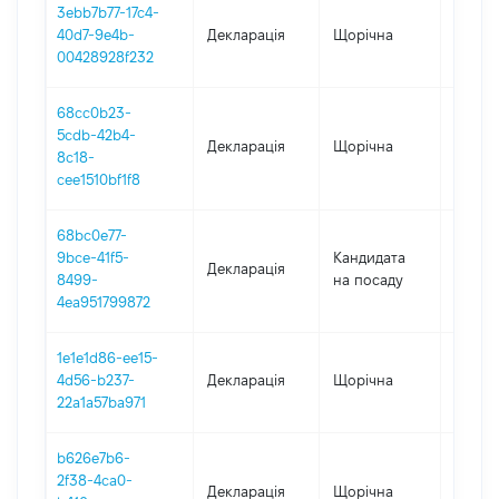
3ebb7b77-17c4-
40d7-9e4b-
Декларація
Щорічна
2021
00428928f232
68cc0b23-
5cdb-42b4-
Декларація
Щорічна
2020
8c18-
cee1510bf1f8
68bc0e77-
9bce-41f5-
Кандидата
Декларація
2020
8499-
на посаду
4ea951799872
1e1e1d86-ee15-
4d56-b237-
Декларація
Щорічна
2019
22a1a57ba971
b626e7b6-
2f38-4ca0-
Декларація
Щорічна
2018