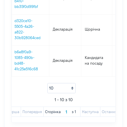
b410-
bb35f0d99fbf
d320ce10-
5505-4a26-
Декларація
Щорічна
2017
a822-
30b928064ced
b6e8f0a9-
1085-490b-
Кандидата
Декларація
2017
bd48-
на посаду
41c25e516c68
1 - 10 з 10
Перша
Попередня
Сторінка
з
1
Наступна
Остання