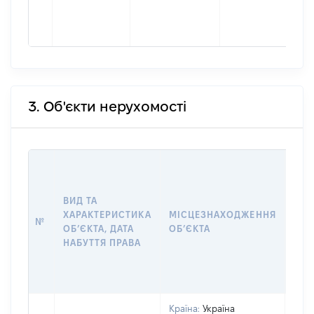
3. Об'єкти нерухомості
ВАР
ДАТ
НАБ
ВИД ТА
ПРА
ХАРАКТЕРИСТИКА
МІСЦЕЗНАХОДЖЕННЯ
№
ЗА
ОБʼЄКТА, ДАТА
ОБʼЄКТА
ОС
НАБУТТЯ ПРАВА
ГР
ОЦІ
ГРН
Країна:
Україна