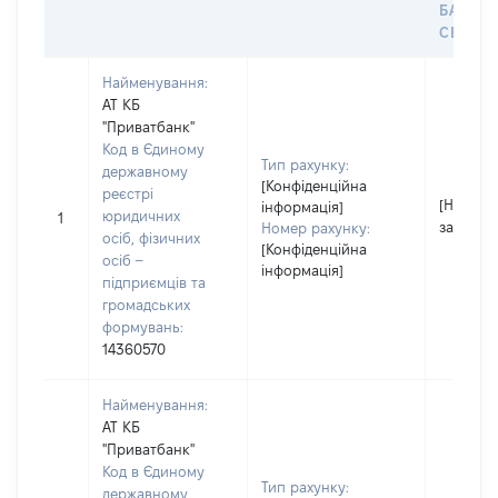
БАНКІ
СЕЙФУ 
Найменування:
АТ КБ
"Приватбанк"
Код в Єдиному
Тип рахунку:
державному
[Конфіденційна
реєстрі
[Не
інформація]
юридичних
1
застосо
Номер рахунку:
осіб, фізичних
[Конфіденційна
осіб –
інформація]
підприємців та
громадських
формувань:
14360570
Найменування:
АТ КБ
"Приватбанк"
Код в Єдиному
Тип рахунку:
державному