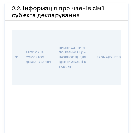
2.2. Інформація про членів сім'ї
суб'єкта декларування
П
І
Б
ПРІЗВИЩЕ, ІМʼЯ,
І
ЗВʼЯЗОК ІЗ
ПО БАТЬКОВІ (ЗА
№
СУБʼЄКТОМ
НАЯВНОСТІ) ДЛЯ
ГРОМАДЯНСТВО
У
ДЕКЛАРУВАННЯ
ІДЕНТИФІКАЦІЇ В
Д
УКРАЇНІ