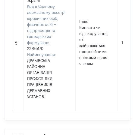
Україні
Код в Єдиному
державному реєстрі
юридичних осіб,
Інше
фізичних осіб –
Виплати чи
підприємців та
відшкодування,
громадських
які
формувань:
1000
5
здійснюються
22795170
професійними
Найменування:
спілками своїм
ДРАБІВСЬКА
членам
РАЙОННА
ОРГАНІЗАЦІЯ
ПРОФСПІЛКИ
ПРАЦІВНИКІВ
ДЕРЖАВНИХ
УСТАНОВ