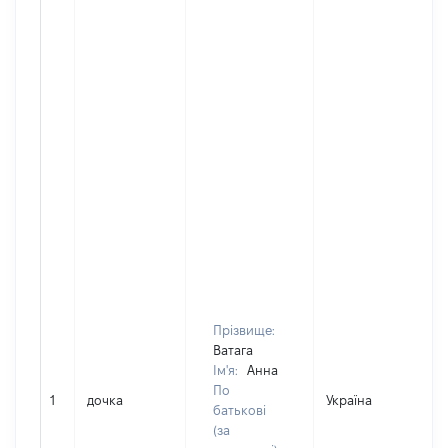
Прізвище:
Ватага
Ім'я:
Анна
По
1
дочка
Україна
Д
батькові
(за