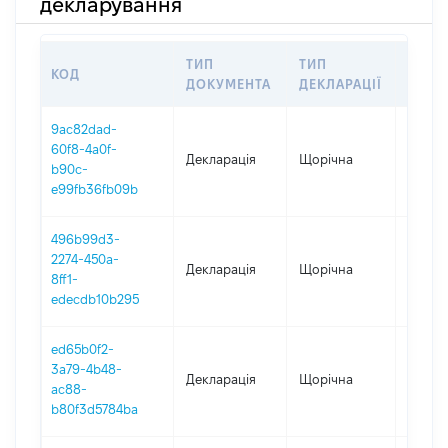
декларування
ТИП
ТИП
КОД
ПЕРІ
ДОКУМЕНТА
ДЕКЛАРАЦІЇ
9ac82dad-
60f8-4a0f-
Декларація
Щорічна
2025
b90c-
e99fb36fb09b
496b99d3-
2274-450a-
Декларація
Щорічна
2024
8ff1-
edecdb10b295
ed65b0f2-
3a79-4b48-
Декларація
Щорічна
2022
ac88-
b80f3d5784ba