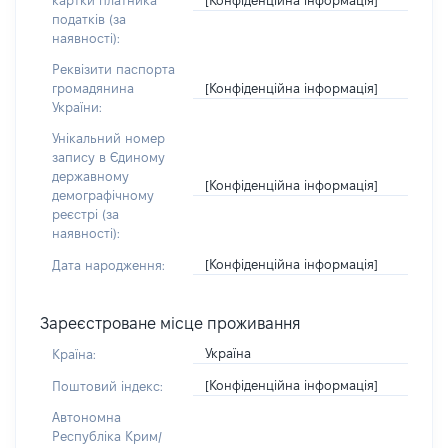
картки платника
податків (за
наявності):
Реквізити паспорта
[Конфіденційна інформація]
громадянина
України:
Унікальний номер
запису в Єдиному
державному
[Конфіденційна інформація]
демографічному
реєстрі (за
наявності):
[Конфіденційна інформація]
Дата народження:
Зареєстроване місце проживання
Україна
Країна:
[Конфіденційна інформація]
Поштовий індекс:
Автономна
Республіка Крим/