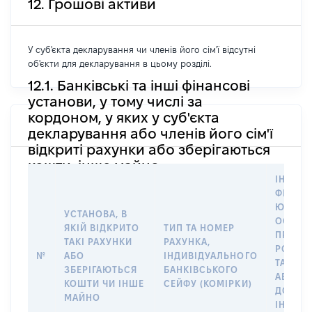
12. Грошові активи
У суб'єкта декларування чи членів його сім'ї відсутні
об'єкти для декларування в цьому розділі.
12.1. Банківські та інші фінансові
установи, у тому числі за
кордоном, у яких у суб'єкта
декларування або членів його сім'ї
відкриті рахунки або зберігаються
кошти, інше майно
ІНФОР
ФІЗИЧН
ЮРИДИ
УСТАНОВА, В
ОСОБУ,
ЯКІЙ ВІДКРИТО
ТИП ТА НОМЕР
ПРАВО
ТАКІ РАХУНКИ
РАХУНКА,
РОЗПО
№
АБО
ІНДИВІДУАЛЬНОГО
ТАКИМ
ЗБЕРІГАЮТЬСЯ
БАНКІВСЬКОГО
АБО М
КОШТИ ЧИ ІНШЕ
СЕЙФУ (КОМІРКИ)
ДО
МАЙНО
ІНДИВ