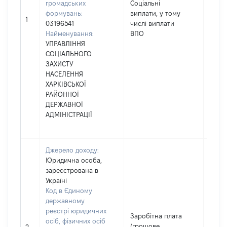
громадських
Соціальні
формувань:
виплати, у тому
11700
1
03196541
числі виплати
Найменування:
ВПО
УПРАВЛІННЯ
СОЦІАЛЬНОГО
ЗАХИСТУ
НАСЕЛЕННЯ
ХАРКІВСЬКОЇ
РАЙОННОЇ
ДЕРЖАВНОЇ
АДМІНІСТРАЦІЇ
Джерело доходу:
Юридична особа,
зареєстрована в
Україні
Код в Єдиному
державному
реєстрі юридичних
Заробітна плата
осіб, фізичних осіб
(грошове
3668