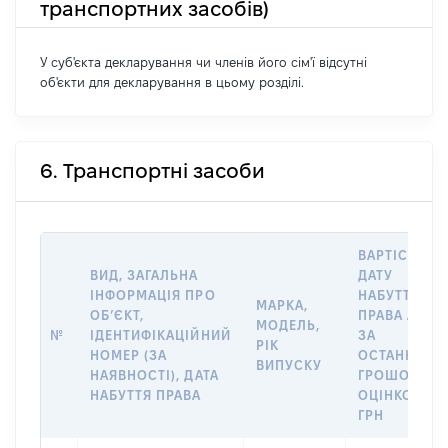
транспортних засобів)
У суб'єкта декларування чи членів його сім'ї відсутні
об'єкти для декларування в цьому розділі.
6. Транспортні засоби
ВАРТІСТЬ Н
ВИД, ЗАГАЛЬНА
ДАТУ
ІНФОРМАЦІЯ ПРО
НАБУТТЯ
МАРКА,
ОБʼЄКТ,
ПРАВА АБО
МОДЕЛЬ,
№
ІДЕНТИФІКАЦІЙНИЙ
ЗА
РІК
НОМЕР (ЗА
ОСТАННЬО
ВИПУСКУ
НАЯВНОСТІ), ДАТА
ГРОШОВОЮ
НАБУТТЯ ПРАВА
ОЦІНКОЮ,
ГРН