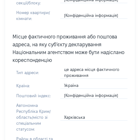
секції/блоку:
Номер квартири/
[Конфіденційна інформація]
кімнати:
Місце фактичного проживання або поштова
адреса, на яку суб’єкту декларування
Національним агентством може бути надіслано
кореспонденцію
це адреса місця фактичного
Тип адреси:
проживання
Україна
Країна:
[Конфіденційна інформація]
Поштовий індекс:
Автономна
Республіка Крим/
Харківська
область/місто зі
спеціальним
статусом:
Район в області та