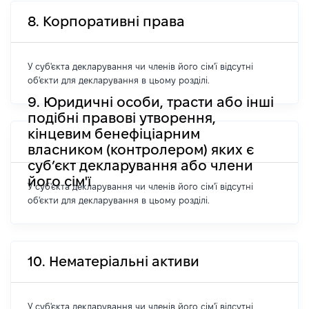
8. Корпоративні права
У суб'єкта декларування чи членів його сім'ї відсутні
об'єкти для декларування в цьому розділі.
9. Юридичні особи, трасти або інші
подібні правові утворення,
кінцевим бенефіціарним
власником (контролером) яких є
суб’єкт декларування або члени
його сім'ї
У суб'єкта декларування чи членів його сім'ї відсутні
об'єкти для декларування в цьому розділі.
10. Нематеріальні активи
У суб'єкта декларування чи членів його сім'ї відсутні