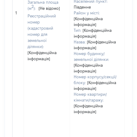
Населений пункт:
Загальна площа
2
Південне
(м
):
[Не відомо]
[Не 
1
Район у місті:
Реєстраційний
[Конфіденційна
номер
інформація]
(кадастровий
Тип:
[Конфіденційна
номер для
інформація]
земельної
Назва:
[Конфіденційна
ділянки):
інформація]
[Конфіденційна
Номер будинку/
інформація]
земельної ділянки:
[Конфіденційна
інформація]
Номер корпусу/секції/
блоку:
[Конфіденційна
інформація]
Номер квартири/
кімнати/гаражу:
[Конфіденційна
інформація]