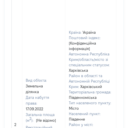
Країна:
Україна
Поштовий індекс:
[Конфіденційна
інформація]
Автономна Республіка
Крим/область/місто зі
спеціальним статусом:
Харківська
Район в області та
Вид об'єкта:
Автономній Республіці
Земельна
Крим:
Харківський
ділянка
Територіальна громада:
Дата набуття
Південноміська
Тип населеного пункту:
права:
Місто
17.09.2022
Населений пункт:
Загальна площа
2
Південне
(м
):
[Не відомо]
[Не 
2
Район у місті:
Реєстраційний