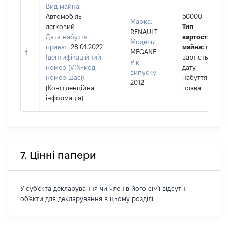
Вид майна:
Автомобіль
50000
Марка:
легковий
Тип
RENAULT
Дата набуття
вартості
Модель:
права:
28.01.2022
майна:
це
MEGANE
1
Ідентифікаційний
вартість на
Рік
номер (VIN-код,
дату
випуску:
номер шасі):
набуття
2012
[Конфіденційна
права
інформація]
7. Цінні папери
У суб'єкта декларування чи членів його сім'ї відсутні
об'єкти для декларування в цьому розділі.