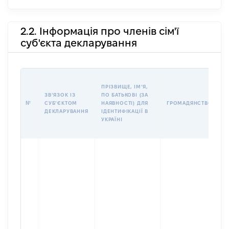
2.2. Інформація про членів сім'ї
суб'єкта декларування
П
ПРІЗВИЩЕ, ІМʼЯ,
Б
ЗВʼЯЗОК ІЗ
ПО БАТЬКОВІ (ЗА
І
№
СУБʼЄКТОМ
НАЯВНОСТІ) ДЛЯ
ГРОМАДЯНСТВО
М
ДЕКЛАРУВАННЯ
ІДЕНТИФІКАЦІЇ В
УКРАЇНІ