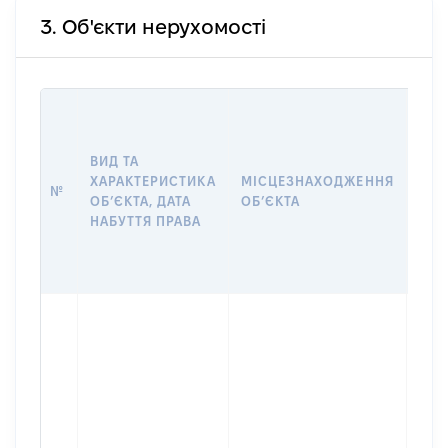
3. Об'єкти нерухомості
ВАР
ДАТ
НАБ
ВИД ТА
ПРА
ХАРАКТЕРИСТИКА
МІСЦЕЗНАХОДЖЕННЯ
№
ЗА
ОБʼЄКТА, ДАТА
ОБʼЄКТА
ОС
НАБУТТЯ ПРАВА
ГР
ОЦІ
ГРН