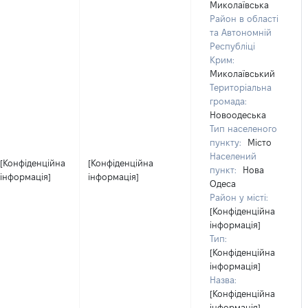
Миколаївська
Район в області
та Автономній
Республіці
Крим:
Миколаївський
Територіальна
громада:
Новоодеська
Тип населеного
пункту:
Місто
Населений
[Конфіденційна
[Конфіденційна
пункт:
Нова
інформація]
інформація]
Одеса
Район у місті:
[Конфіденційна
інформація]
Тип:
[Конфіденційна
інформація]
Назва:
[Конфіденційна
інформація]