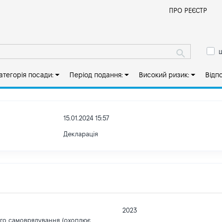
Й
ПРО РЕЄСТР
ш
атегорія посади:
Період подання:
Високий ризик:
Відп
15.01.2024 15:57
Декларація
2023
ого самоврядування (охоплює