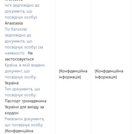
Ім’я (відповідно до
документа, що
посвідчує особу):
Anastasiia
По батькові
(відповідно до
документа, що
посвідчує особу) (за
наявності):
Не
застосовується
Країна, в якій видано
документ, що
[Конфіденційна
[Конфіденційна
посвідчує особу:
інформація]
інформація]
Україна
Тип документа, що
посвідчує особу:
Паспорт громадянина
України для виїзду за
кордон
Реквізити документа,
що посвідчує особу:
[Конфіденційна