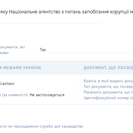
ку Національне агентство з питань запобігання корупції 
окументи, які
Так
ржави
 ЗА МЕЖАМИ УКРАЇНИ
ДОКУМЕНТ, ЩО ПОСВІ
Країна, в якій видано док
Kravtsov
Тип документа, що посвід
Реквізити документа, що 
 (за наявності):
Не застосовується
Ідентифікаційний номер (з
боти чи проходження служби для кандидатів)
: