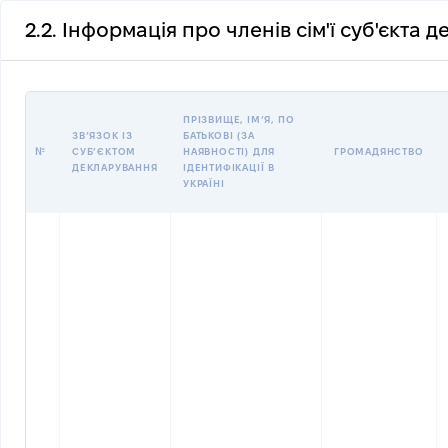
2.2. Інформація про членів сім'ї суб'єкта 
ПРІЗВИЩЕ, ІМʼЯ, ПО
ЗВʼЯЗОК ІЗ
БАТЬКОВІ (ЗА
№
СУБʼЄКТОМ
НАЯВНОСТІ) ДЛЯ
ГРОМАДЯНСТВО
ДЕКЛАРУВАННЯ
ІДЕНТИФІКАЦІЇ В
УКРАЇНІ