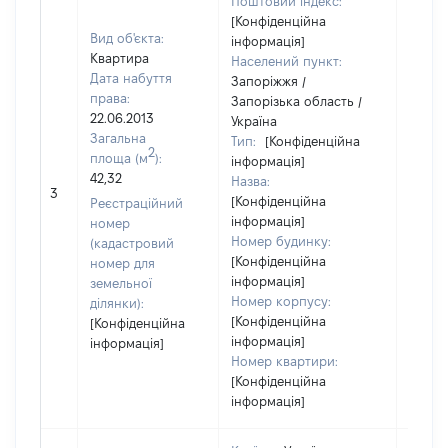
Поштовий індекс:
[Конфіденційна
Вид об'єкта:
інформація]
Квартира
Населений пункт:
Дата набуття
Запоріжжя /
права:
Запорізька область /
22.06.2013
Україна
Загальна
Тип:
[Конфіденційна
2
площа (м
):
інформація]
42,32
Назва:
[Не
3
[Конфіденційна
засто
Реєстраційний
інформація]
номер
Номер будинку:
(кадастровий
[Конфіденційна
номер для
інформація]
земельної
Номер корпусу:
ділянки):
[Конфіденційна
[Конфіденційна
інформація]
інформація]
Номер квартири:
[Конфіденційна
інформація]