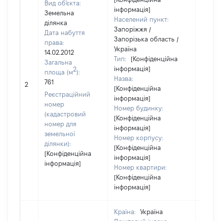
Вид об'єкта:
інформація]
Земельна
Населений пункт:
ділянка
Запоріжжя /
Дата набуття
Запорізька область /
права:
Україна
14.02.2012
Тип:
[Конфіденційна
Загальна
інформація]
2
площа (м
):
Назва:
[Не
761
2
[Конфіденційна
засто
Реєстраційний
інформація]
номер
Номер будинку:
(кадастровий
[Конфіденційна
номер для
інформація]
земельної
Номер корпусу:
ділянки):
[Конфіденційна
[Конфіденційна
інформація]
інформація]
Номер квартири:
[Конфіденційна
інформація]
Країна:
Україна