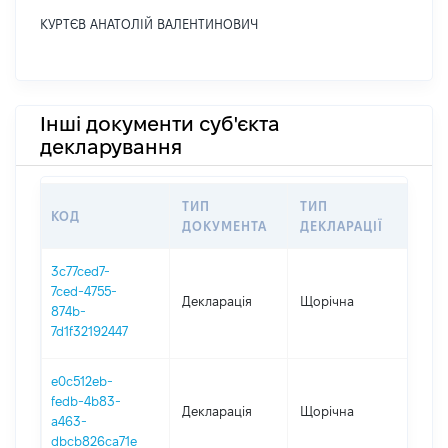
КУРТЄВ АНАТОЛІЙ ВАЛЕНТИНОВИЧ
Інші документи суб'єкта
декларування
ТИП
ТИП
КОД
ПЕР
ДОКУМЕНТА
ДЕКЛАРАЦІЇ
3c77ced7-
7ced-4755-
Декларація
Щорічна
202
874b-
7d1f32192447
e0c512eb-
fedb-4b83-
Декларація
Щорічна
202
a463-
dbcb826ca71e