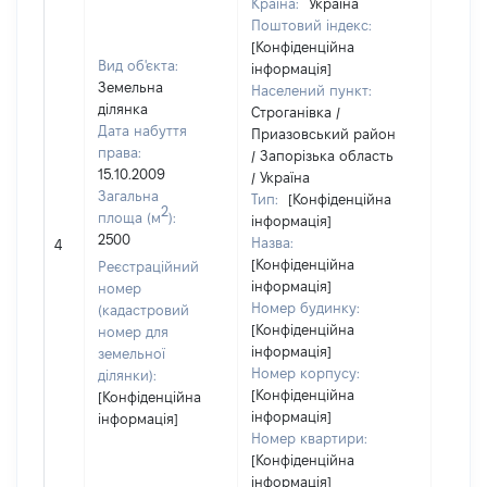
Країна:
Україна
Поштовий індекс:
[Конфіденційна
Вид об'єкта:
інформація]
Земельна
Населений пункт:
ділянка
Строганівка /
Дата набуття
Приазовський район
права:
/ Запорізька область
15.10.2009
/ Україна
Загальна
Тип:
[Конфіденційна
2
площа (м
):
інформація]
[Не
2500
Назва:
4
засто
[Конфіденційна
Реєстраційний
інформація]
номер
Номер будинку:
(кадастровий
[Конфіденційна
номер для
інформація]
земельної
Номер корпусу:
ділянки):
[Конфіденційна
[Конфіденційна
інформація]
інформація]
Номер квартири:
[Конфіденційна
інформація]