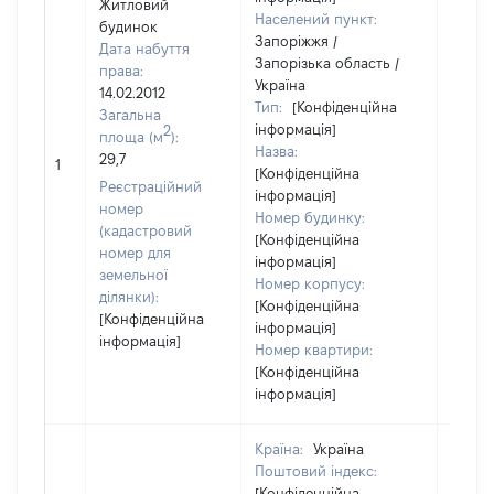
Житловий
Населений пункт:
будинок
Запоріжжя /
Дата набуття
Запорізька область /
права:
Україна
14.02.2012
Тип:
[Конфіденційна
Загальна
інформація]
2
площа (м
):
Назва:
[Не
29,7
1
[Конфіденційна
засто
Реєстраційний
інформація]
номер
Номер будинку:
(кадастровий
[Конфіденційна
номер для
інформація]
земельної
Номер корпусу:
ділянки):
[Конфіденційна
[Конфіденційна
інформація]
інформація]
Номер квартири:
[Конфіденційна
інформація]
Країна:
Україна
Поштовий індекс:
[Конфіденційна