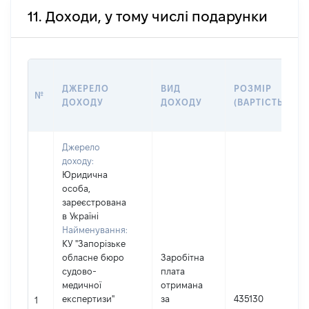
11. Доходи, у тому числі подарунки
ДЖЕРЕЛО
ВИД
РОЗМІР
№
ДОХОДУ
ДОХОДУ
(ВАРТІСТЬ)
Джерело
доходу:
Юридична
особа,
зареєстрована
в Україні
Найменування:
КУ "Запорізьке
обласне бюро
Заробітна
судово-
плата
медичної
отримана
І
експертизи"
за
435130
1