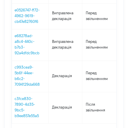
e0526747-ff72-
01.0
Виправлена
Перед
4962-9619-
-
декларація
звільненням
cb47e82760f6
30.0
e68278ad-
01.0
a8c4-440c-
Виправлена
Перед
-
b7b3-
декларація
звільненням
30.0
92a4dfdc9bcb
c993cea9-
01.0
5b6f-44ee-
Перед
Декларація
-
b6c2-
звільненням
30.0
7094129da668
c3fce830-
7890-4d35-
Після
Декларація
202
9bc5-
звільнення
b9ee857e55a5