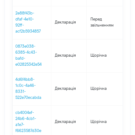
2e88f43b-
01.0
dfaf-4e10-
Перед
Декларація
-
92ff-
звільненням
24.0
acf2b5934857
0873e038-
6385-4c43-
Декларація
Щорічна
202
bafd-
e02825342e54
4d6f4bb8-
1c0c-4a46-
Декларація
Щорічна
202
8331-
522e70ecabda
cb4004ef-
24b6-4cb1-
Декларація
Щорічна
2021
a1e7-
f6623587d30e