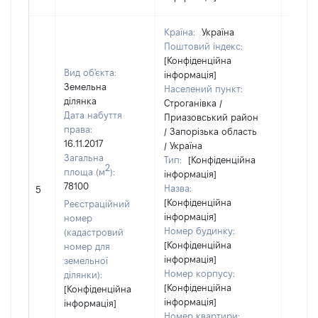
Країна:
Україна
Поштовий індекс:
[Конфіденційна
Вид об'єкта:
інформація]
Земельна
Населений пункт:
ділянка
Строганівка /
Дата набуття
Приазовський район
права:
/ Запорізька область
16.11.2017
/ Україна
Загальна
Тип:
[Конфіденційна
2
площа (м
):
інформація]
[Не
78100
Назва:
5
засто
[Конфіденційна
Реєстраційний
інформація]
номер
Номер будинку:
(кадастровий
[Конфіденційна
номер для
інформація]
земельної
Номер корпусу:
ділянки):
[Конфіденційна
[Конфіденційна
інформація]
інформація]
Номер квартири: