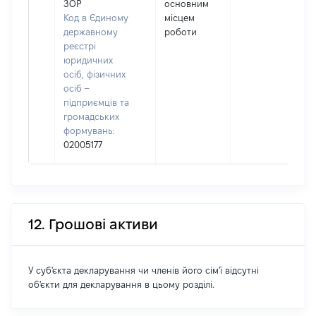
ЗОР
основним
Код в Єдиному
місцем
державному
роботи
реєстрі
юридичних
осіб, фізичних
осіб –
підприємців та
громадських
формувань:
02005177
12. Грошові активи
У суб'єкта декларування чи членів його сім'ї відсутні
об'єкти для декларування в цьому розділі.