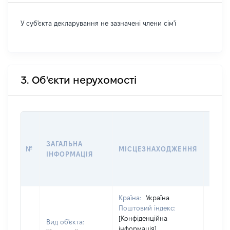
У суб'єкта декларування не зазначені члени сім'ї
3. Об'єкти нерухомості
ВАРТ
ДАТУ
ЗАГАЛЬНА
ПРАВ
№
МІСЦЕЗНАХОДЖЕННЯ
ІНФОРМАЦІЯ
ОСТ
ГРО
ОЦІ
Країна:
Україна
Поштовий індекс:
[Конфіденційна
Вид об'єкта:
інформація]