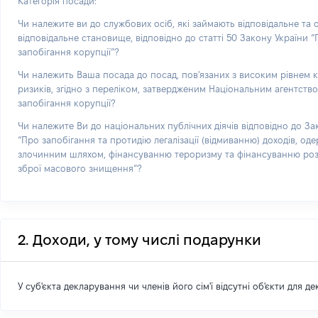
Категорія посади:
Чи належите ви до службових осіб, які займають відповідальне та
відповідальне становище, відповідно до статті 50 Закону України 
запобігання корупції”?
Чи належить Ваша посада до посад, пов'язаних з високим рівнем 
ризиків, згідно з переліком, затвердженим Національним агентств
запобігання корупції?
Чи належите Ви до національних публічних діячів відповідно до За
“Про запобігання та протидію легалізації (відмиванню) доходів, од
злочинним шляхом, фінансуванню тероризму та фінансуванню р
зброї масового знищення”?
2. Доходи, у тому числі подарунки
У суб'єкта декларування чи членів його сім'ї відсутні об'єкти для д