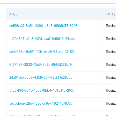
КОД
ТИП 
ee598a07-8b54-4090-a8d3-9566b3318208
Повід
1d22d654-b2e8-40fd-aaa7-9d8619e44abc
Повід
cc4e438a-9c81-445b-b4b9-63ade1531122
Повід
6f371f98-3822-45e3-8b8c-fff44d286cf9
Повід
24a6ff3c-bdb6-4356-8a1f-f35f34e26cab
Повід
a1b37f98-7645-4ba8-9bb4-4a9531d72105
Повід
5ecbde7a-e2fd-48ad-af9e-7f9244b787e5
Повід