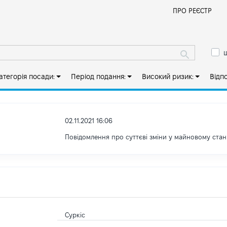
Й
ПРО РЕЄСТР
ш
атегорія посади:
Період подання:
Високий ризик:
Відп
02.11.2021 16:06
Повідомлення про суттєві зміни y майновому стан
Суркіс