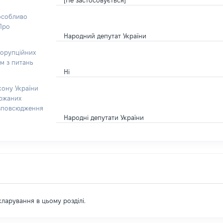
[Не застосовується]
 особливо
“Про
Народний депутат України
корупційних
ом з питань
Ні
кону України
ержаних
озповсюдження
Народні депутати України
екларування в цьому розділі.