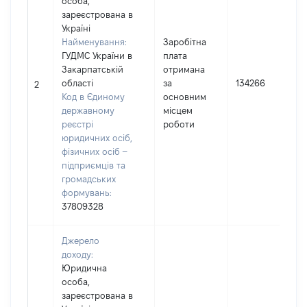
особа,
зареєстрована в
Україні
Найменування:
Заробітна
ГУДМС України в
плата
Закарпатській
отримана
області
за
134266
2
Код в Єдиному
основним
державному
місцем
реєстрі
роботи
юридичних осіб,
фізичних осіб –
підприємців та
громадських
формувань:
37809328
Джерело
доходу:
Юридична
особа,
зареєстрована в