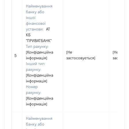
Найменування
банку або
іншої
фінансової
установи:
АТ
КБ
"ПРИВАТБАНК"
Тип рахунку:
[Конфіденційна
[Не
[Не
5
інформація]
застосовується]
застосов
Інший тип
рахунку:
[Конфіденційна
інформація]
Номер
рахунку:
[Конфіденційна
інформація]
Найменування
банку або