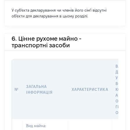
У суб'єкта декларування чи членів його сім'ї відсутні
об'єкти для декларування в цьому розділі.
6. Цінне рухоме майно -
транспортні засоби
ВАРТІС
ДАТУ 
У ВЛАС
ВОЛОД
ЗАГАЛЬНА
№
ХАРАКТЕРИСТИКА
КОРИС
ІНФОРМАЦІЯ
АБО З
ОСТА
ГРОШ
ОЦІНК
Вид майна: