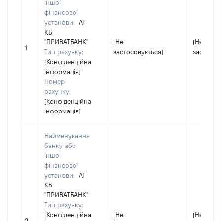
іншої
фінансової
установи:
АТ
КБ
"ПРИВАТБАНК"
[Не
[Не
1
Тип рахунку:
застосовується]
застосов
[Конфіденційна
інформація]
Номер
рахунку:
[Конфіденційна
інформація]
Найменування
банку або
іншої
фінансової
установи:
АТ
КБ
"ПРИВАТБАНК"
Тип рахунку:
[Конфіденційна
[Не
[Не
2