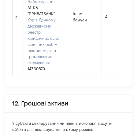
Найменування:
АТ КБ
"ПРИВАТБАНК"
Інше
4
4
Код в Єдиному
бонуси
державному
реєстрі
юридичних осіб,
фізичних осіб –
підприємців та
громадських
формувань:
14360570
12. Грошові активи
У суб'єкта декларування чи членів його сім'ї відсутні
об'єкти для декларування в цьому розділі.