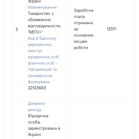
Україні
Найменування:
Заробітна
Товариство з
плата
обмеженою
отримана
відповідальністю
за
12571
3
"АВТО+"
основним
Код в Єдиному
місцем
державному
роботи
реєстрі
юридичних осіб,
фізичних осіб –
підприємців та
громадських
формувань:
22103663
Джерело
доходу:
Юридична
особа,
зареєстрована в
Україні