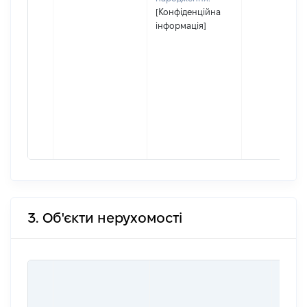
[Конфіденційна
інформація]
3. Об'єкти нерухомості
ВАРТ
ДАТУ
НАБУ