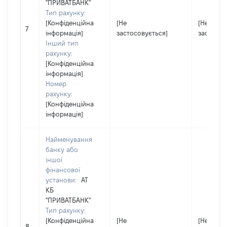
"ПРИВАТБАНК"
Тип рахунку:
[Конфіденційна
[Не
[Не
7
інформація]
застосовується]
застосов
Інший тип
рахунку:
[Конфіденційна
інформація]
Номер
рахунку:
[Конфіденційна
інформація]
Найменування
банку або
іншої
фінансової
установи:
АТ
КБ
"ПРИВАТБАНК"
Тип рахунку:
[Конфіденційна
[Не
[Не
8