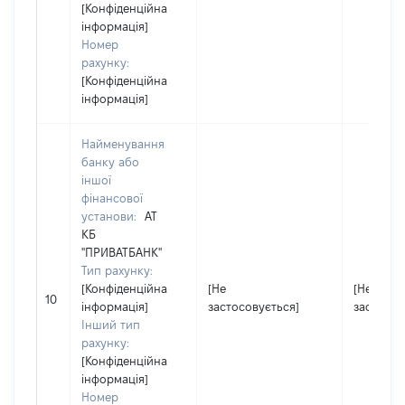
[Конфіденційна
інформація]
Номер
рахунку:
[Конфіденційна
інформація]
Найменування
банку або
іншої
фінансової
установи:
АТ
КБ
"ПРИВАТБАНК"
Тип рахунку:
[Конфіденційна
[Не
[Не
10
інформація]
застосовується]
застосов
Інший тип
рахунку:
[Конфіденційна
інформація]
Номер