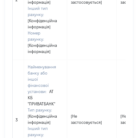
інформація]
застосовується]
застосов
Інший тип
рахунку:
[Конфіденційна
інформація]
Номер
рахунку:
[Конфіденційна
інформація]
Найменування
банку або
іншої
фінансової
установи:
АТ
КБ
"ПРИВАТБАНК"
Тип рахунку:
[Конфіденційна
[Не
[Не
3
інформація]
застосовується]
застосов
Інший тип
рахунку: