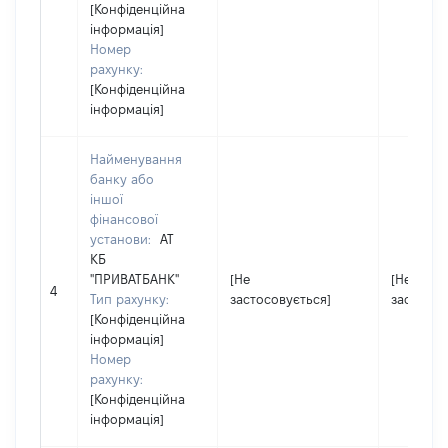
[Конфіденційна
інформація]
Номер
рахунку:
[Конфіденційна
інформація]
Найменування
банку або
іншої
фінансової
установи:
АТ
КБ
"ПРИВАТБАНК"
[Не
[Не
4
Тип рахунку:
застосовується]
застосов
[Конфіденційна
інформація]
Номер
рахунку:
[Конфіденційна
інформація]