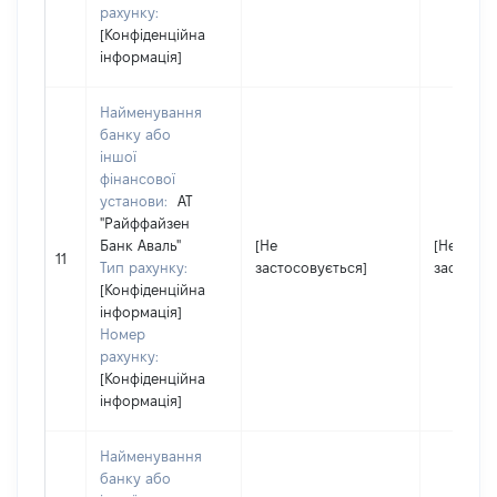
рахунку:
[Конфіденційна
інформація]
Найменування
банку або
іншої
фінансової
установи:
АТ
"Райффайзен
Банк Аваль"
[Не
[Не
11
Тип рахунку:
застосовується]
застосов
[Конфіденційна
інформація]
Номер
рахунку:
[Конфіденційна
інформація]
Найменування
банку або