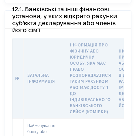
12.1. Банківські та інші фінансові
установи, у яких відкрито рахунки
суб'єкта декларування або членів
його сім'ї
ІНФОРМАЦІЯ ПРО
ФІЗИЧНУ АБО
ІНФОРМ
ЮРИДИЧНУ
ПРО ФІ
ОСОБУ, ЯКА МАЄ
АБО Ю
ПРАВО
ОСОБУ,
ЗАГАЛЬНА
РОЗПОРЯДЖАТИСЯ
ВІДКРИ
№
ІНФОРМАЦІЯ
ТАКИМ РАХУНКОМ
РАХУНО
АБО МАЄ ДОСТУП
ІМ’Я СУ
ДО
ДЕКЛАР
ІНДИВІДУАЛЬНОГО
АБО ЧЛ
БАНКІВСЬКОГО
ЙОГО СІ
СЕЙФУ (КОМІРКИ)
Найменування
банку або