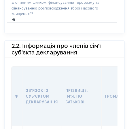
злочинним шляхом, фінансуванню тероризму та
фінансуванню розповсюдження зброї масового
знищення”?
Ні
2.2. Інформація про членів сім'ї
суб'єкта декларування
ЗВ'ЯЗОК ІЗ
ПРІЗВИЩЕ,
№
СУБ'ЄКТОМ
ІМ'Я, ПО
ГРОМАДЯН
ДЕКЛАРУВАННЯ
БАТЬКОВІ