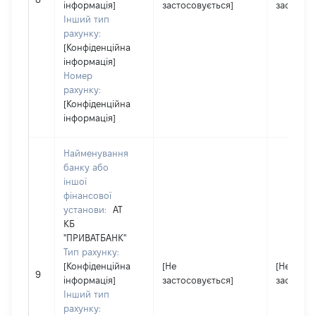
інформація]
застосовується]
застосов
Інший тип
рахунку:
[Конфіденційна
інформація]
Номер
рахунку:
[Конфіденційна
інформація]
Найменування
банку або
іншої
фінансової
установи:
АТ
КБ
"ПРИВАТБАНК"
Тип рахунку:
[Конфіденційна
[Не
[Не
9
інформація]
застосовується]
застосов
Інший тип
рахунку: