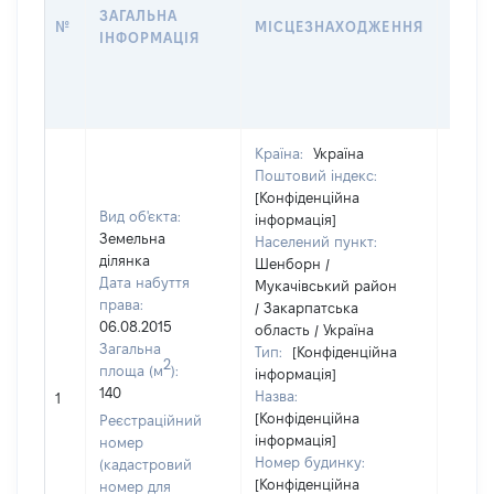
ЗАГАЛЬНА
ПРАВ
№
МІСЦЕЗНАХОДЖЕННЯ
ІНФОРМАЦІЯ
ЗА
ОСТ
ГРО
ОЦІ
Країна:
Україна
Поштовий індекс:
[Конфіденційна
Вид об'єкта:
інформація]
Земельна
Населений пункт:
ділянка
Шенборн /
Дата набуття
Мукачівський район
права:
/ Закарпатська
06.08.2015
область / Україна
Загальна
Тип:
[Конфіденційна
2
площа (м
):
інформація]
140
Назва:
[Не ві
1
[Конфіденційна
Реєстраційний
інформація]
номер
Номер будинку:
(кадастровий
[Конфіденційна
номер для