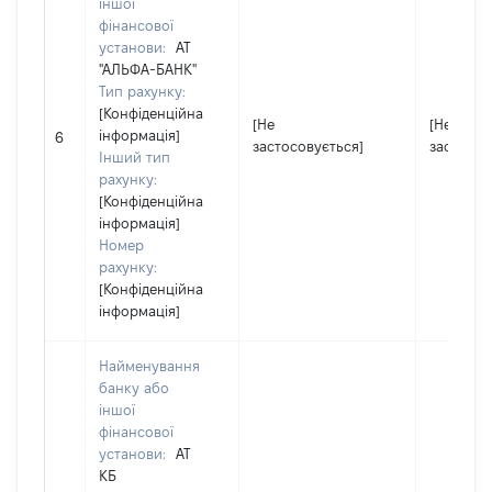
іншої
фінансової
установи:
АТ
"АЛЬФА-БАНК"
Тип рахунку:
[Конфіденційна
[Не
[Не
інформація]
6
застосовується]
застосов
Інший тип
рахунку:
[Конфіденційна
інформація]
Номер
рахунку:
[Конфіденційна
інформація]
Найменування
банку або
іншої
фінансової
установи:
АТ
КБ