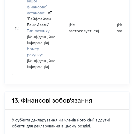
іншої
фінансової
установи:
АТ
"Райффайзен
Банк Аваль"
[Не
[Не
12
Тип рахунку:
застосовується]
застосов
[Конфіденційна
інформація]
Номер
рахунку:
[Конфіденційна
інформація]
13. Фінансові зобов'язання
У суб'єкта декларування чи членів його сім'ї відсутні
об'єкти для декларування в цьому розділі.