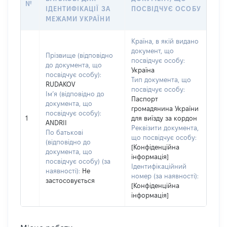
№
ІДЕНТИФІКАЦІЇ ЗА
ПОСВІДЧУЄ ОСОБУ
МЕЖАМИ УКРАЇНИ
Країна, в якій видано
документ, що
Прізвище (відповідно
посвідчує особу:
до документа, що
Україна
посвідчує особу):
Тип документа, що
RUDAKOV
посвідчує особу:
Ім’я (відповідно до
Паспорт
документа, що
громадянина України
посвідчує особу):
1
для виїзду за кордон
ANDRII
Реквізити документа,
По батькові
що посвідчує особу:
(відповідно до
[Конфіденційна
документа, що
інформація]
посвідчує особу) (за
Ідентифікаційний
наявності):
Не
номер (за наявності):
застосовується
[Конфіденційна
інформація]