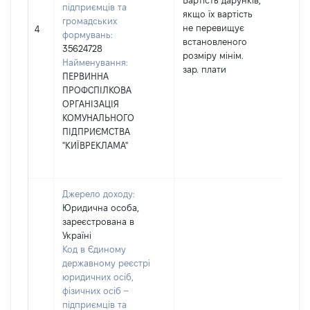
Вартість дарунків,
підприємців та
якщо їх вартість
громадських
не перевищує
100
4
формувань:
встановленого
35624728
розміру мінім.
Найменування:
зар. плати
ПЕРВИННА
ПРОФСПІЛКОВА
ОРГАНІЗАЦІЯ
КОМУНАЛЬНОГО
ПІДПРИЄМСТВА
"КИЇВРЕКЛАМА"
Джерело доходу:
Юридична особа,
зареєстрована в
Україні
Код в Єдиному
державному реєстрі
юридичних осіб,
фізичних осіб –
підприємців та