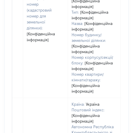
[Конфіденційна
дату
номер
інформація]
набу
(кадастровий
Тип:
[Конфіденційна
пра
номер для
інформація]
земельної
Назва:
[Конфіденційна
ділянки):
інформація]
[Конфіденційна
Номер будинку/
інформація]
земельної ділянки:
[Конфіденційна
інформація]
Номер корпусу/секції/
блоку:
[Конфіденційна
інформація]
Номер квартири/
кімнати/гаражу:
[Конфіденційна
інформація]
Країна:
Україна
Поштовий індекс:
[Конфіденційна
інформація]
Автономна Республіка
Крим/область/місто зі