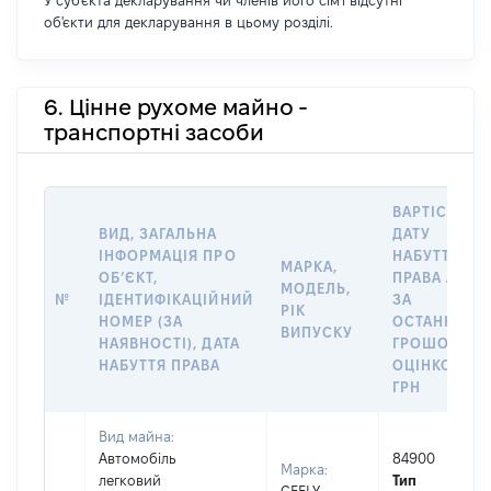
У суб'єкта декларування чи членів його сім'ї відсутні
об'єкти для декларування в цьому розділі.
6. Цінне рухоме майно -
транспортні засоби
ВАРТІСТЬ Н
ВИД, ЗАГАЛЬНА
ДАТУ
ІНФОРМАЦІЯ ПРО
НАБУТТЯ
МАРКА,
ОБʼЄКТ,
ПРАВА АБО
МОДЕЛЬ,
№
ІДЕНТИФІКАЦІЙНИЙ
ЗА
РІК
НОМЕР (ЗА
ОСТАННЬО
ВИПУСКУ
НАЯВНОСТІ), ДАТА
ГРОШОВОЮ
НАБУТТЯ ПРАВА
ОЦІНКОЮ,
ГРН
Вид майна:
Автомобіль
84900
Марка:
легковий
Тип