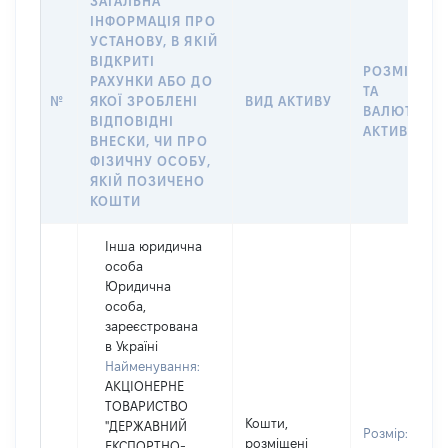
ЗАГАЛЬНА
ІНФОРМАЦІЯ ПРО
УСТАНОВУ, В ЯКІЙ
ВІДКРИТІ
РОЗМІР
РАХУНКИ АБО ДО
ТА
№
ЯКОЇ ЗРОБЛЕНІ
ВИД АКТИВУ
ВАЛЮТА
ВІДПОВІДНІ
АКТИВУ
ВНЕСКИ, ЧИ ПРО
ФІЗИЧНУ ОСОБУ,
ЯКІЙ ПОЗИЧЕНО
КОШТИ
Інша юридична
особа
Юридична
особа,
зареєстрована
в Україні
Найменування:
АКЦІОНЕРНЕ
ТОВАРИСТВО
Кошти,
"ДЕРЖАВНИЙ
Розмір:
розміщені
ЕКСПОРТНО-