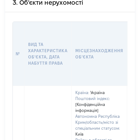
3. Об'єкти нерухомості
ВАР
ДАТ
НАБ
ВИД ТА
ПРА
ХАРАКТЕРИСТИКА
МІСЦЕЗНАХОДЖЕННЯ
№
ЗА
ОБʼЄКТА, ДАТА
ОБʼЄКТА
ОС
НАБУТТЯ ПРАВА
ГР
ОЦІ
ГРН
Країна:
Україна
Поштовий індекс:
[Конфіденційна
інформація]
Автономна Республіка
Крим/область/місто зі
спеціальним статусом:
Київ