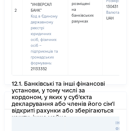
Розмір:
розміщені
"УНІВЕРСАЛ
130431
на
2
БАНК"
Валюта:
банківських
Код в Єдиному
UAH
рахунках
державному
реєстрі
юридичних
осіб, фізичних
осіб –
підприємців та
громадських
формувань:
21133352
12.1. Банківські та інші фінансові
установи, у тому числі за
кордоном, у яких у суб'єкта
декларування або членів його сім'ї
відкриті рахунки або зберігаються
кошти, інше майно
ІНФОР
ФІЗИЧН