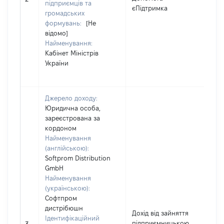
підприємців та
єПідтримка
громадських
формувань:
[Не
відомо]
Найменування:
Кабінет Міністрів
України
Джерело доходу:
Юридична особа,
зареєстрована за
кордоном
Найменування
(англійською):
Softprom Distribution
GmbH
Найменування
(українською):
Софтпром
дистрібюшн
Дохід від зайняття
Ідентифікаційний
підприємницькою
632