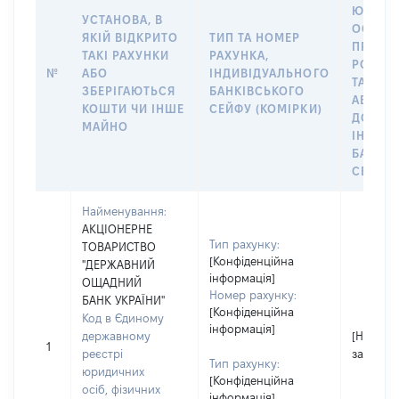
ЮРИДИ
УСТАНОВА, В
ОСОБУ,
ЯКІЙ ВІДКРИТО
ТИП ТА НОМЕР
ПРАВО
ТАКІ РАХУНКИ
РАХУНКА,
РОЗПО
№
АБО
ІНДИВІДУАЛЬНОГО
ТАКИМ
ЗБЕРІГАЮТЬСЯ
БАНКІВСЬКОГО
АБО М
КОШТИ ЧИ ІНШЕ
СЕЙФУ (КОМІРКИ)
ДО
МАЙНО
ІНДИВ
БАНКІ
СЕЙФУ 
Найменування:
АКЦІОНЕРНЕ
Тип рахунку:
ТОВАРИСТВО
[Конфіденційна
"ДЕРЖАВНИЙ
інформація]
ОЩАДНИЙ
Номер рахунку:
БАНК УКРАЇНИ"
[Конфіденційна
Код в Єдиному
інформація]
державному
[Не
1
реєстрі
застосо
Тип рахунку:
юридичних
[Конфіденційна
осіб, фізичних
інформація]