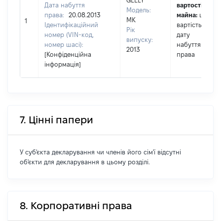
GEELY
Дата набуття
вартості
Модель:
права:
20.08.2013
майна:
це
MK
1
Ідентифікаційний
вартість на
Рік
номер (VIN-код,
дату
випуску:
номер шасі):
набуття
2013
[Конфіденційна
права
інформація]
7. Цінні папери
У суб'єкта декларування чи членів його сім'ї відсутні
об'єкти для декларування в цьому розділі.
8. Корпоративні права