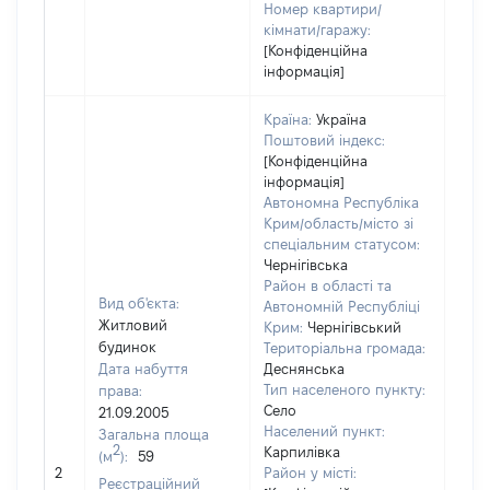
Номер квартири/
кімнати/гаражу:
[Конфіденційна
інформація]
Країна:
Україна
Поштовий індекс:
[Конфіденційна
інформація]
Автономна Республіка
Крим/область/місто зі
спеціальним статусом:
Чернігівська
Район в області та
Вид об'єкта:
Автономній Республіці
Житловий
Крим:
Чернігівський
будинок
Територіальна громада:
Дата набуття
Деснянська
Тип населеного пункту:
права:
1371
Село
21.09.2005
Тип
Населений пункт:
Загальна площа
варт
2
Карпилівка
(м
):
59
обʼє
2
Район у місті:
варт
Реєстраційний