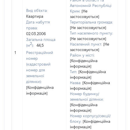
Район в області та
Автономній Республіці
Вид об'єкта:
Крим:
[Не
Квартира
застосовується]
Дата набуття
Територіальна громада:
[Не застосовується]
права:
7305
Тип населеного пункту:
02.03.2006
Тип
[Не застосовується]
Загальна площа
варт
2
Населений пункт:
[Не
(м
):
44,5
обʼє
застосовується]
1
Реєстраційний
варт
Район у місті:
номер
дату
[Конфіденційна
(кадастровий
інформація]
набу
номер для
Тип:
[Конфіденційна
пра
земельної
інформація]
ділянки):
Назва:
[Конфіденційна
[Конфіденційна
інформація]
інформація]
Номер будинку/
земельної ділянки:
[Конфіденційна
інформація]
Номер корпусу/секції/
блоку:
[Конфіденційна
інформація]