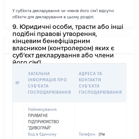
У суб'єкта декларування чи членів його сім'ї відсутні
об'єкти для декларування в цьому розділі.
9. Юридичні особи, трасти або інші
подібні правові утворення,
кінцевим бенефіціарним
власником (контролером) яких є
суб’єкт декларування або члени
його сім'ї
ІНФ
ЗАГАЛЬНА
АДРЕСА ТА
ЩО
ІНФОРМАЦІЯ ПРО
КОНТАКТИ
№
ОСО
СУБʼЄКТА
СУБʼЄКТА
НАЛ
ГОСПОДАРЮВАННЯ
ГОСПОДАРЮВАННЯ
ОБʼ
Найменування:
ПРИВАТНЕ
ПІДПРИЄМСТВО
"ДИВОГРАЙ"
Код в Єдиному
Телефон:
[Не