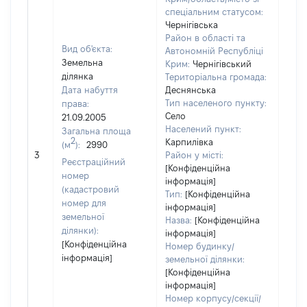
спеціальним статусом:
Чернігівська
Район в області та
Вид об'єкта:
Автономній Республіці
Земельна
Крим:
Чернігівський
ділянка
Територіальна громада:
Дата набуття
Деснянська
Тип населеного пункту:
права:
1420
Село
21.09.2005
Тип
Населений пункт:
Загальна площа
варт
2
Карпилівка
(м
):
2990
обʼє
3
Район у місті:
варт
Реєстраційний
[Конфіденційна
дату
номер
інформація]
набу
(кадастровий
Тип:
[Конфіденційна
пра
номер для
інформація]
земельної
Назва:
[Конфіденційна
ділянки):
інформація]
[Конфіденційна
Номер будинку/
інформація]
земельної ділянки:
[Конфіденційна
інформація]
Номер корпусу/секції/