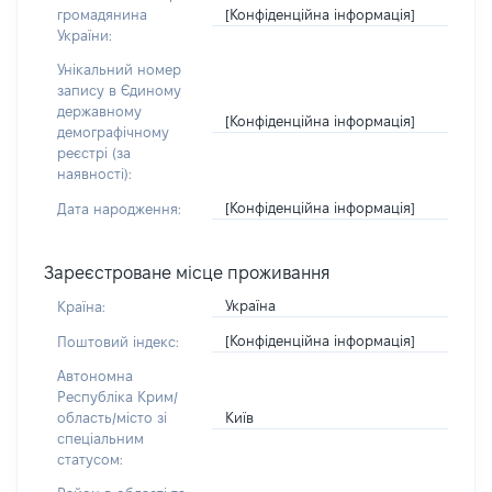
[Конфіденційна інформація]
громадянина
України:
Унікальний номер
запису в Єдиному
державному
[Конфіденційна інформація]
демографічному
реєстрі (за
наявності):
[Конфіденційна інформація]
Дата народження:
Зареєстроване місце проживання
Україна
Країна:
[Конфіденційна інформація]
Поштовий індекс:
Автономна
Республіка Крим/
Київ
область/місто зі
спеціальним
статусом: