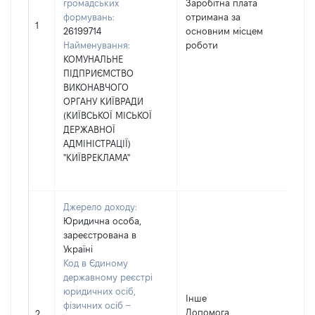
громадських
Заробітна плата
формувань:
отримана за
128
1
26199714
основним місцем
Найменування:
роботи
КОМУНАЛЬНЕ
ПІДПРИЄМСТВО
ВИКОНАВЧОГО
ОРГАНУ КИЇВРАДИ
(КИЇВСЬКОЇ МІСЬКОЇ
ДЕРЖАВНОЇ
АДМІНІСТРАЦІЇ)
"КИЇВРЕКЛАМА"
Джерело доходу:
Юридична особа,
зареєстрована в
Україні
Код в Єдиному
державному реєстрі
юридичних осіб,
Інше
фізичних осіб –
Допомога
105
2