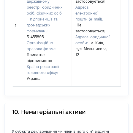
державному
застосовується]
Пріз
реєстрі юридичних
Адреса
РУД
осіб, фізичних осіб
електронної
Ім'я:
– підприємців та
пошти (e-mail):
АНД
громадських
[Не
1
По б
формувань:
застосовується]
(за
31455895
Адреса юридичної
наяв
Організаційно-
особи:
м. Київ,
ВІК
правова форма:
вул. Мельникова,
Приватне
12
підприємство
Країна реєстрації
головного офісу:
Україна
10. Нематеріальні активи
У суб'єкта декларування чи членів його сім'ї відсутні