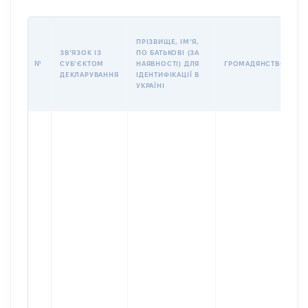
П
ПРІЗВИЩЕ, ІМʼЯ,
Б
ЗВʼЯЗОК ІЗ
ПО БАТЬКОВІ (ЗА
І
№
СУБʼЄКТОМ
НАЯВНОСТІ) ДЛЯ
ГРОМАДЯНСТВО
М
ДЕКЛАРУВАННЯ
ІДЕНТИФІКАЦІЇ В
УКРАЇНІ