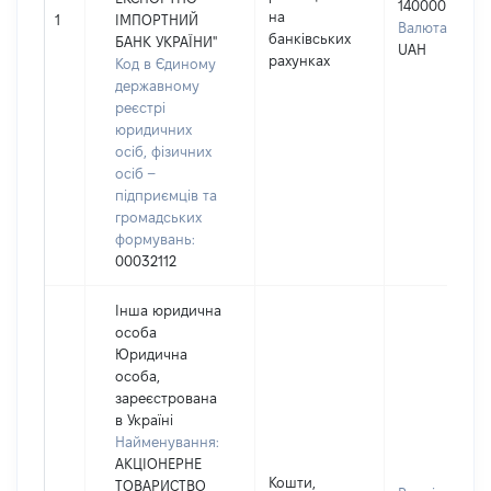
140000
на
1
ІМПОРТНИЙ
Валюта:
банківських
БАНК УКРАЇНИ"
UAH
рахунках
Код в Єдиному
державному
реєстрі
юридичних
осіб, фізичних
осіб –
підприємців та
громадських
формувань:
00032112
Інша юридична
особа
Юридична
особа,
зареєстрована
в Україні
Найменування:
АКЦІОНЕРНЕ
Кошти,
ТОВАРИСТВО