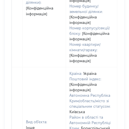
інформація]
ділянки):
Номер будинку/
[Конфіденційна
земельної ділянки:
інформація]
[Конфіденційна
інформація]
Номер корпусу/секції/
блоку:
[Конфіденційна
інформація]
Номер квартири/
кімнати/гаражу:
[Конфіденційна
інформація]
Країна:
Україна
Поштовий індекс:
[Конфіденційна
інформація]
Автономна Республіка
Крим/область/місто зі
спеціальним статусом:
Київська
Район в області та
Вид об'єкта:
Автономній Республіці
Інше
Крим:
Бориспільський