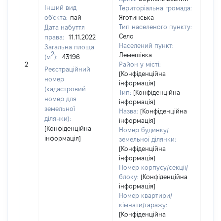
Інший вид
Територіальна громада:
об'єкта:
пай
Яготинська
Тип населеного пункту:
Дата набуття
Село
права:
11.11.2022
Населений пункт:
Загальна площа
2
Лемешівка
(м
):
43196
[Не 
2
Район у місті:
Реєстраційний
[Конфіденційна
номер
інформація]
(кадастровий
Тип:
[Конфіденційна
номер для
інформація]
земельної
Назва:
[Конфіденційна
ділянки):
інформація]
[Конфіденційна
Номер будинку/
інформація]
земельної ділянки:
[Конфіденційна
інформація]
Номер корпусу/секції/
блоку:
[Конфіденційна
інформація]
Номер квартири/
кімнати/гаражу:
[Конфіденційна