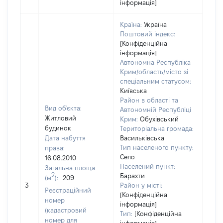
інформація]
Країна:
Україна
Поштовий індекс:
[Конфіденційна
інформація]
Автономна Республіка
Крим/область/місто зі
спеціальним статусом:
Київська
Район в області та
Вид об'єкта:
Автономній Республіці
Житловий
Крим:
Обухівський
будинок
Територіальна громада:
Дата набуття
Васильківська
Тип населеного пункту:
права:
Село
16.08.2010
Населений пункт:
Загальна площа
2
Барахти
(м
):
209
[Не 
3
Район у місті:
Реєстраційний
[Конфіденційна
номер
інформація]
(кадастровий
Тип:
[Конфіденційна
номер для