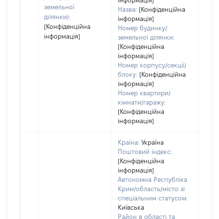
інформація]
земельної
Назва:
[Конфіденційна
ділянки):
інформація]
[Конфіденційна
Номер будинку/
інформація]
земельної ділянки:
[Конфіденційна
інформація]
Номер корпусу/секції/
блоку:
[Конфіденційна
інформація]
Номер квартири/
кімнати/гаражу:
[Конфіденційна
інформація]
Країна:
Україна
Поштовий індекс:
[Конфіденційна
інформація]
Автономна Республіка
Крим/область/місто зі
спеціальним статусом:
Київська
Район в області та