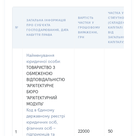
ЧАСТКА У
ВАРТІСТЬ
СТАТУТНОМУ
ЗАГАЛЬНА ІНФОРМАЦІЯ
ЧАСТКИ У
(СКЛАДЕНОМУ)
ПРО СУБʼЄКТА
№
ГРОШОВОМУ
КАПІТАЛІ (%
ГОСПОДАРЮВАННЯ, ДАТА
ВИРАЖЕННІ,
ВІД
НАБУТТЯ ПРАВА
ГРН
ЗАГАЛЬНОГО
КАПІТАЛУ)
Найменування
юридичної особи:
ТОВАРИСТВО З
ОБМЕЖЕНОЮ
ВІДПОВІДАЛЬНІСТЮ
"АРХІТЕКТУРНЕ
БЮРО
"АРХІТЕКТУРНИЙ
МОДУЛЬ"
Код в Єдиному
державному реєстрі
юридичних осіб,
фізичних осіб –
22000
50
1
підприємців та