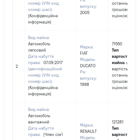
Рік
номер (VIN-код,
останньою
випуску:
номер шасі):
грошовою
2005
[Конфіденційна
оцінкою
інформація]
Вид майна:
Автомобіль
71550
Марка:
легковий
Тип
FIAT
Дата набуття
вартості
Модель:
права:
07.09.2017
майна:
це
DUCATO
2
Ідентифікаційний
вартість за
Рік
номер (VIN-код,
останньою
випуску:
номер шасі):
грошовою
1998
[Конфіденційна
оцінкою
інформація]
Вид майна:
Автомобіль
вантажний
121281
Марка:
Дата набуття
Тип
RENAULT
права:
[Член сім'ї
вартості
Модель: