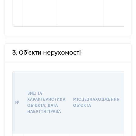
3. Об'єкти нерухомості
ВАР
ДАТ
НАБ
ВИД ТА
ПРА
ХАРАКТЕРИСТИКА
МІСЦЕЗНАХОДЖЕННЯ
№
ЗА
ОБʼЄКТА, ДАТА
ОБʼЄКТА
ОС
НАБУТТЯ ПРАВА
ГР
ОЦІ
ГРН