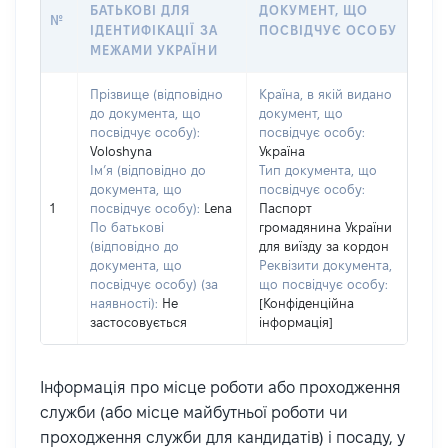
БАТЬКОВІ ДЛЯ
ДОКУМЕНТ, ЩО
№
ІДЕНТИФІКАЦІЇ ЗА
ПОСВІДЧУЄ ОСОБУ
МЕЖАМИ УКРАЇНИ
Прізвище (відповідно
Країна, в якій видано
до документа, що
документ, що
посвідчує особу):
посвідчує особу:
Voloshyna
Україна
Ім’я (відповідно до
Тип документа, що
документа, що
посвідчує особу:
1
посвідчує особу):
Lena
Паспорт
По батькові
громадянина України
(відповідно до
для виїзду за кордон
документа, що
Реквізити документа,
посвідчує особу) (за
що посвідчує особу:
наявності):
Не
[Конфіденційна
застосовується
інформація]
Інформація про місце роботи або проходження
служби (або місце майбутньої роботи чи
проходження служби для кандидатів) і посаду, у