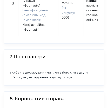
не надав
майна:
це
MASTER
3
інформацію]
вартість за
Рік
Ідентифікаційний
останньою
випуску:
номер (VIN-код,
грошовою
2006
номер шасі):
оцінкою
[Конфіденційна
інформація]
7. Цінні папери
У суб'єкта декларування чи членів його сім'ї відсутні
об'єкти для декларування в цьому розділі.
8. Корпоративні права