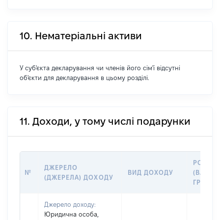
10. Нематеріальні активи
У суб'єкта декларування чи членів його сім'ї відсутні
об'єкти для декларування в цьому розділі.
11. Доходи, у тому числі подарунки
РОЗМІ
ДЖЕРЕЛО
№
ВИД ДОХОДУ
(ВАРТІС
(ДЖЕРЕЛА) ДОХОДУ
ГРН
Джерело доходу:
Юридична особа,