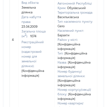
Вид об'єкта:
Автономній Республіці
Земельна
Крим:
Обухівський
ділянка
Територіальна громада:
Дата набуття
Васильківська
Тип населеного пункту:
права:
Село
23.04.2009
Населений пункт:
Загальна площа
[Член
2
Барахти
(м
):
1074
не н
4
Район у місті:
Реєстраційний
інфо
[Конфіденційна
номер
інформація]
(кадастровий
Тип:
[Конфіденційна
номер для
інформація]
земельної
Назва:
[Конфіденційна
ділянки):
інформація]
[Конфіденційна
Номер будинку/
інформація]
земельної ділянки:
[Конфіденційна
інформація]
Номер корпусу/секції/
блоку:
[Конфіденційна
інформація]
Номер квартири/