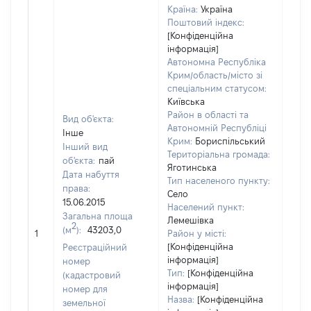
Країна:
Україна
Поштовий індекс:
[Конфіденційна
інформація]
Автономна Республіка
Крим/область/місто зі
спеціальним статусом:
Київська
Район в області та
Вид об'єкта:
Автономній Республіці
Інше
Крим:
Бориспільський
Інший вид
Територіальна громада:
об'єкта:
пай
Яготинська
Дата набуття
Тип населеного пункту:
права:
Село
15.06.2015
Населений пункт:
Загальна площа
Лемешівка
2
(м
):
43203,0
[Не 
1
Район у місті:
[Конфіденційна
Реєстраційний
інформація]
номер
Тип:
[Конфіденційна
(кадастровий
інформація]
номер для
Назва:
[Конфіденційна
земельної