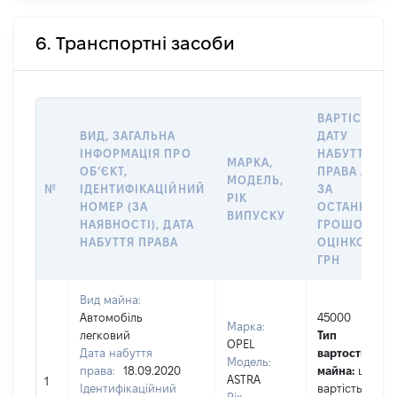
6. Транспортні засоби
ВАРТІСТЬ Н
ВИД, ЗАГАЛЬНА
ДАТУ
ІНФОРМАЦІЯ ПРО
НАБУТТЯ
МАРКА,
ОБʼЄКТ,
ПРАВА АБО
МОДЕЛЬ,
№
ІДЕНТИФІКАЦІЙНИЙ
ЗА
РІК
НОМЕР (ЗА
ОСТАННЬО
ВИПУСКУ
НАЯВНОСТІ), ДАТА
ГРОШОВОЮ
НАБУТТЯ ПРАВА
ОЦІНКОЮ,
ГРН
Вид майна:
Автомобіль
45000
Марка:
легковий
Тип
OPEL
Дата набуття
вартості
Модель:
права:
18.09.2020
майна:
це
ASTRA
1
Ідентифікаційний
вартість за