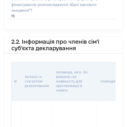
фінансуванню розповсюдження зброї масового
знищення"?
Ні
2.2. Інформація про членів сім'ї
суб'єкта декларування
ПРІЗВИЩЕ, ІМʼЯ, ПО
ЗВʼЯЗОК ІЗ
БАТЬКОВІ (ЗА
№
СУБʼЄКТОМ
НАЯВНОСТІ) ДЛЯ
ГРОМАДЯНСТВО
ДЕКЛАРУВАННЯ
ІДЕНТИФІКАЦІЇ В
УКРАЇНІ