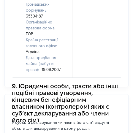
громадських
формувань:
35394187
Організаційно-
правова форма:
ТОВ
Країна реєстрації
головного офіса:
Україна
Дата придбання
майна (набуття
права):
19.09.2007
9. Юридичні особи, трасти або інші
подібні правові утворення,
кінцевим бенефіціарним
власником (контролером) яких є
суб’єкт декларування або члени
його сім'ї
У суб'єкта декларування чи членів його сім'ї відсутні
об'єкти для декларування в цьому розділі.