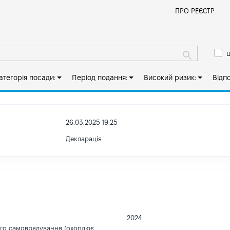
Й
ПРО РЕЄСТР
ш
атегорія посади:
Період подання:
Високий ризик:
Відп
26.03.2025 19:25
Декларація
2024
ого самоврядування (охоплює