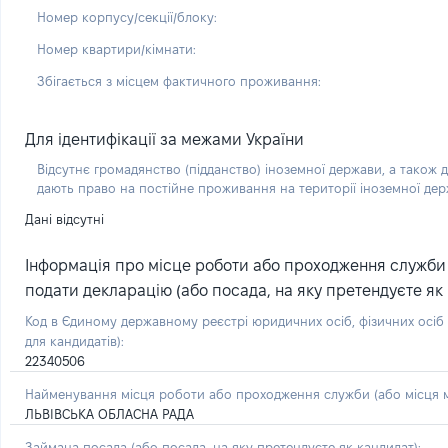
Номер корпусу/секції/блоку:
Номер квартири/кімнати:
Збігається з місцем фактичного проживання:
Для ідентифікації за межами України
Відсутнє громадянство (підданство) іноземної держави, а також д
дають право на постійне проживання на території іноземної де
Дані відсутні
Інформація про місце роботи або проходження служби (
подати декларацію (або посада, на яку претендуєте як 
Код в Єдиному державному реєстрі юридичних осіб, фізичних осі
для кандидатів):
22340506
Найменування місця роботи або проходження служби (або місця м
ЛЬВІВСЬКА ОБЛАСНА РАДА
Займана посада
(або посада, на яку претендуєте як кандидат)
: