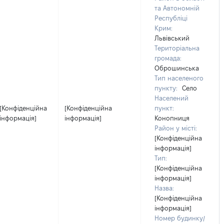
та Автономній
Республіці
Крим:
Львівський
Територіальна
громада:
Оброшинська
Тип населеного
пункту:
Село
Населений
[Конфіденційна
[Конфіденційна
пункт:
інформація]
інформація]
Конопниця
Район у місті:
[Конфіденційна
інформація]
Тип:
[Конфіденційна
інформація]
Назва:
[Конфіденційна
інформація]
Номер будинку/