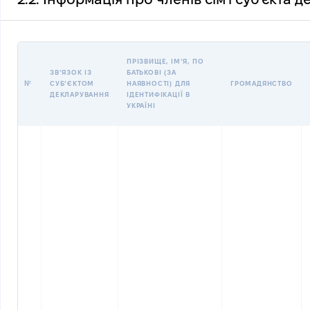
ПРІЗВИЩЕ, ІМʼЯ, ПО
ЗВʼЯЗОК ІЗ
БАТЬКОВІ (ЗА
№
СУБʼЄКТОМ
НАЯВНОСТІ) ДЛЯ
ГРОМАДЯНСТВО
ДЕКЛАРУВАННЯ
ІДЕНТИФІКАЦІЇ В
УКРАЇНІ