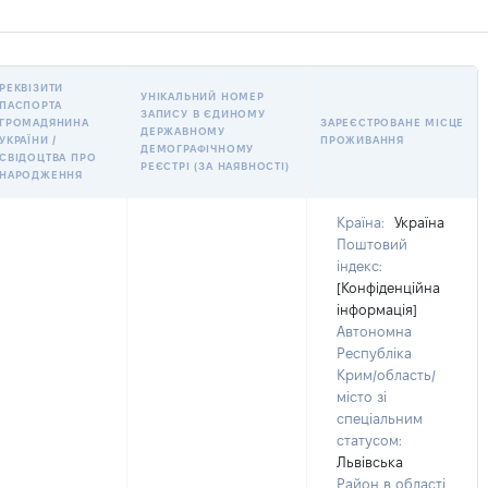
РЕКВІЗИТИ
УНІКАЛЬНИЙ НОМЕР
ПАСПОРТА
ЗАПИСУ В ЄДИНОМУ
ГРОМАДЯНИНА
ЗАРЕЄСТРОВАНЕ МІСЦЕ
ДЕРЖАВНОМУ
УКРАЇНИ /
ПРОЖИВАННЯ
ДЕМОГРАФІЧНОМУ
СВІДОЦТВА ПРО
РЕЄСТРІ (ЗА НАЯВНОСТІ)
НАРОДЖЕННЯ
Країна:
Україна
Поштовий
індекс:
[Конфіденційна
інформація]
Автономна
Республіка
Крим/область/
місто зі
спеціальним
статусом:
Львівська
Район в області