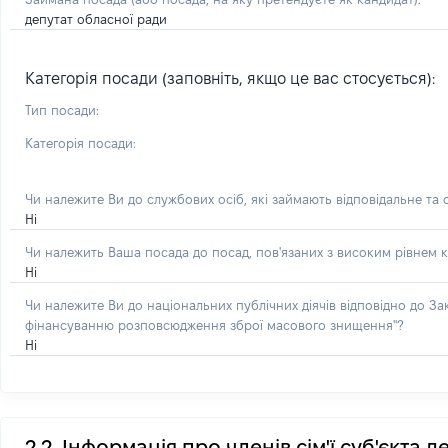
депутат обласної ради
Категорія посади (заповніть, якщо це вас стосується):
Тип посади:
Категорія посади:
Чи належите Ви до службових осіб, які займають відповідальне та
Ні
Чи належить Ваша посада до посад, пов'язаних з високим рівнем к
Ні
Чи належите Ви до національних публічних діячів відповідно до З
фінансуванню розповсюдження зброї масового знищення"?
Ні
2.2. Інформація про членів сім'ї суб'єкта 