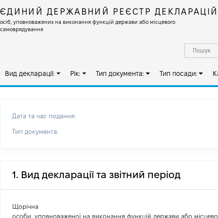
ЄДИНИЙ ДЕРЖАВНИЙ РЕЄСТР ДЕКЛАРАЦІ
осіб, уповноважених на виконання функцій держави або місцевого
самоврядування
Вид декларації:
Рік:
Тип документа:
Тип посади:
К
Дата та час подання:
Тип документа:
1. Вид декларації та звітний період
Щорічна
особи, уповноваженої на виконання функцій держави або місцев