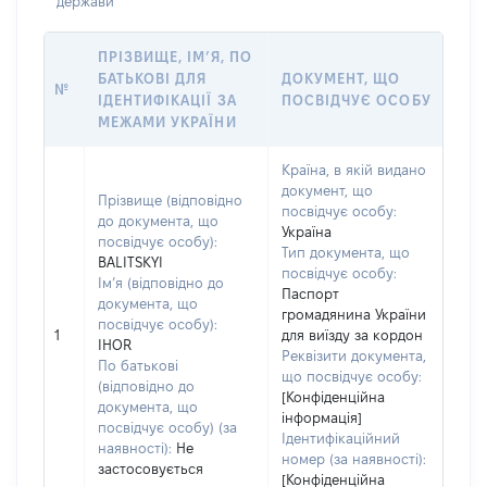
держави
ПРІЗВИЩЕ, ІМ’Я, ПО
БАТЬКОВІ ДЛЯ
ДОКУМЕНТ, ЩО
№
ІДЕНТИФІКАЦІЇ ЗА
ПОСВІДЧУЄ ОСОБУ
МЕЖАМИ УКРАЇНИ
Країна, в якій видано
документ, що
Прізвище (відповідно
посвідчує особу:
до документа, що
Україна
посвідчує особу):
Тип документа, що
BALITSKYI
посвідчує особу:
Ім’я (відповідно до
Паспорт
документа, що
громадянина України
посвідчує особу):
1
для виїзду за кордон
IHOR
Реквізити документа,
По батькові
що посвідчує особу:
(відповідно до
[Конфіденційна
документа, що
інформація]
посвідчує особу) (за
Ідентифікаційний
наявності):
Не
номер (за наявності):
застосовується
[Конфіденційна