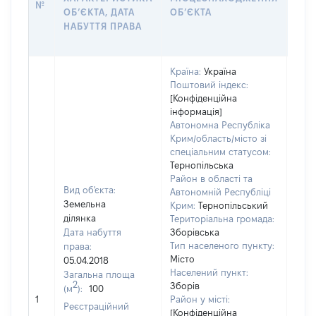
№
ОБʼЄКТА, ДАТА
ОБʼЄКТА
ОС
НАБУТТЯ ПРАВА
ГР
ОЦІ
Країна:
Україна
Поштовий індекс:
[Конфіденційна
інформація]
Автономна Республіка
Крим/область/місто зі
спеціальним статусом:
Тернопільська
Район в області та
Вид об'єкта:
Автономній Республіці
Земельна
Крим:
Тернопільський
ділянка
Територіальна громада:
Дата набуття
Зборівська
Тип населеного пункту:
права:
Місто
05.04.2018
Населений пункт:
Загальна площа
2
Зборів
(м
):
100
[Не
1
Район у місті:
заст
Реєстраційний
[Конфіденційна