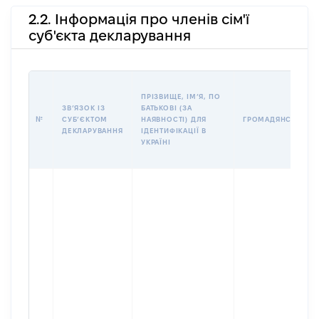
2.2. Інформація про членів сім'ї
суб'єкта декларування
ПРІЗВИЩЕ, ІМʼЯ, ПО
ЗВʼЯЗОК ІЗ
БАТЬКОВІ (ЗА
№
СУБʼЄКТОМ
НАЯВНОСТІ) ДЛЯ
ГРОМАДЯНСТВО
ДЕКЛАРУВАННЯ
ІДЕНТИФІКАЦІЇ В
УКРАЇНІ