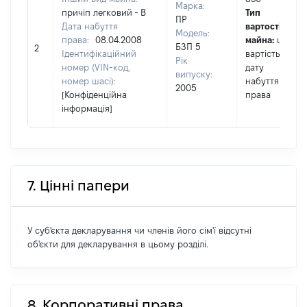
Марка:
причіп легковий - В
Тип
ПР
Дата набуття
вартості
Модель:
права:
08.04.2008
майна:
це
БЗП 5
2
Ідентифікаційний
вартість на
Рік
номер (VIN-код,
дату
випуску:
номер шасі):
набуття
2005
[Конфіденційна
права
інформація]
7. Цінні папери
У суб'єкта декларування чи членів його сім'ї відсутні
об'єкти для декларування в цьому розділі.
8. Корпоративні права