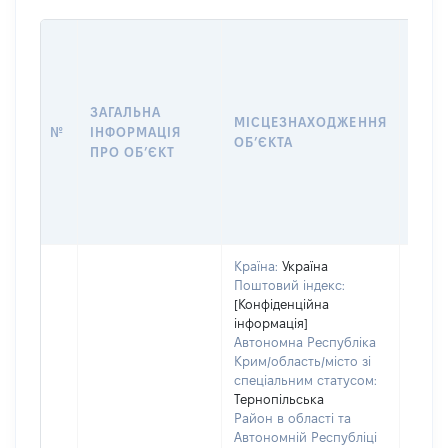
ЗАГАЛЬНА
ПІДС
МІСЦЕЗНАХОДЖЕННЯ
№
ІНФОРМАЦІЯ
ДЕК
ОБʼЄКТА
ПРО ОБʼЄКТ
ОБʼЄ
Країна:
Україна
Поштовий індекс:
Об'єк
[Конфіденційна
розт
інформація]
на зе
Автономна Республіка
ділян
Крим/область/місто зі
нале
спеціальним статусом:
суб'є
Тернопільська
декл
Район в області та
або ч
Автономній Республіці
його с