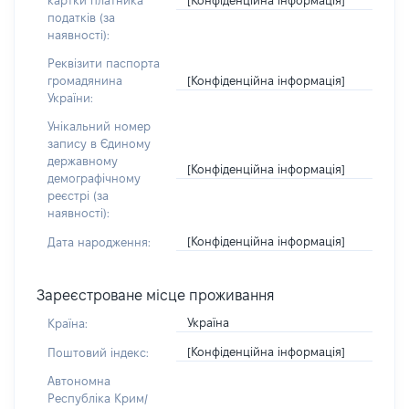
картки платника
податків (за
наявності):
Реквізити паспорта
[Конфіденційна інформація]
громадянина
України:
Унікальний номер
запису в Єдиному
державному
[Конфіденційна інформація]
демографічному
реєстрі (за
наявності):
[Конфіденційна інформація]
Дата народження:
Зареєстроване місце проживання
Україна
Країна:
[Конфіденційна інформація]
Поштовий індекс:
Автономна
Республіка Крим/