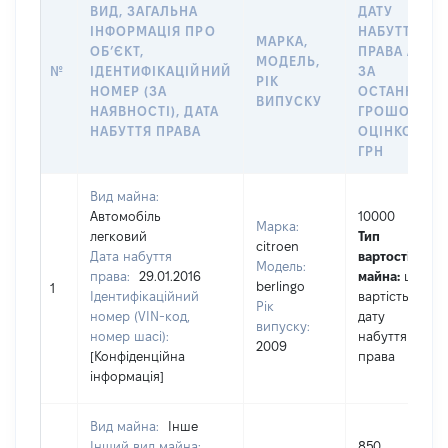
ВИД, ЗАГАЛЬНА
ДАТУ
ІНФОРМАЦІЯ ПРО
НАБУТТЯ
МАРКА,
ОБʼЄКТ,
ПРАВА АБО
МОДЕЛЬ,
№
ІДЕНТИФІКАЦІЙНИЙ
ЗА
РІК
НОМЕР (ЗА
ОСТАННЬО
ВИПУСКУ
НАЯВНОСТІ), ДАТА
ГРОШОВОЮ
НАБУТТЯ ПРАВА
ОЦІНКОЮ,
ГРН
Вид майна:
Автомобіль
10000
Марка:
легковий
Тип
citroen
Дата набуття
вартості
Модель:
права:
29.01.2016
майна:
це
berlingo
1
Ідентифікаційний
вартість на
Рік
номер (VIN-код,
дату
випуску:
номер шасі):
набуття
2009
[Конфіденційна
права
інформація]
Вид майна:
Інше
Інший вид майна:
850