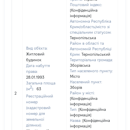
Поштовий індекс:
[Конфіденційна
інформація]
Автономна Республіка
Крим/область/місто зі
спеціальним статусом:
Тернопільська
Район в області та
Вид об'єкта:
Автономній Республіці
Житловий
Крим:
Тернопільський
будинок
Територіальна громада:
Зборівська
Дата набуття
Тип населеного пункту:
права:
Місто
28.01.1993
Населений пункт:
Загальна площа
2
Зборів
(м
):
63
[Не
Район у місті:
2
заст
Реєстраційний
[Конфіденційна
номер
інформація]
(кадастровий
Тип:
[Конфіденційна
номер для
інформація]
земельної
Назва:
[Конфіденційна
ділянки):
інформація]