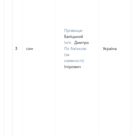
Прізвище:
Баліцький
Ім'я:
Дмитро
3
син
По батькові
Україна
(за
наявності):
Ігорович