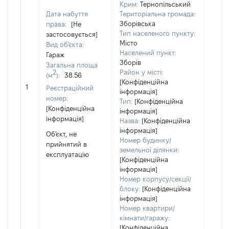
Крим:
Тернопільський
праві
Дата набуття
Територіальна громада:
прива
Зборівська
права:
[Не
власн
Тип населеного пункту:
застосовується]
вклю
Місто
Вид об'єкта:
спіль
Населений пункт:
Гараж
власн
Зборів
Загальна площа
перед
2
Район у місті:
(м
):
38.56
в оре
[Конфіденційна
1
Реєстраційний
іншом
інформація]
номер:
корис
Тип:
[Конфіденційна
[Конфіденційна
інформація]
незал
інформація]
Назва:
[Конфіденційна
прав
інформація]
підст
Об'єкт, не
Номер будинку/
набут
прийнятий в
земельної ділянки:
прав
експлуатацію
[Конфіденційна
Об'єк
інформація]
повні
Номер корпусу/секції/
частк
блоку:
[Конфіденційна
побу
інформація]
матер
Номер квартири/
за ко
кімнати/гаражу:
суб'є
[Конфіденційна