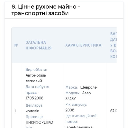
6. Цінне рухоме майно -
транспортні засоби
ВАРТІСТ
ДАТУ НА
ЗАГАЛЬНА
№
ХАРАКТЕРИСТИКА
У ВЛАСН
ІНФОРМАЦІЯ
ВОЛОДІ
КОРИСТ
Вид об'єкта:
Автомобіль
легковий
Дата набуття
Марка:
Шевроле
права:
Модель:
Авео
17.05.2008
SF48Y
Рік випуску:
Декларує:
2008
1
чоловік
67100
Ідентифікаційний
Прізвище:
номер:
НИКИФОРЕНКО
[Конфіденційна