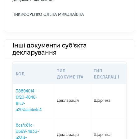
НИКИФОРЕНКО ОЛЕНА МИКОЛАЇВНА
Інші документи суб'єкта
декларування
ТИП
ТИП
КОД
ПЕ
ДОКУМЕНТА
ДЕКЛАРАЦІЇ
38894014-
0f20-4046-
Декларація
Щорічна
202
8fc7-
a207aaa4e4c4
8cafc81c-
db69-4833-
Декларація
Щорічна
202
a23d-