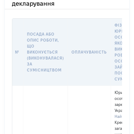
декларування
ФІЗИЧНА
ЮРИДИЧ
ПОСАДА АБО
ОСОБА, 
ОПИС РОБОТИ,
ЯКОЇ
ЩО
ВИКОНУ
№
ВИКОНУЄТЬСЯ
ОПЛАЧУВАНІСТЬ
РОБОТА (
(ВИКОНУВАЛАСЯ)
ОСОБА
ЗА
ЗАЙМАЛ
СУМІСНИЦТВОМ
ПОСАДУ 
СУМІСН
Юридичн
особа,
зареєстро
Україні
Найменув
Кременчу
загальноо