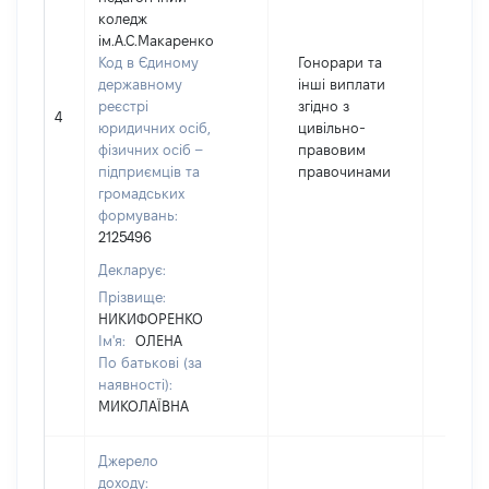
коледж
ім.А.С.Макаренко
Код в Єдиному
Гонорари та
державному
інші виплати
реєстрі
згідно з
4
3526
юридичних осіб,
цивільно-
фізичних осіб –
правовим
підприємців та
правочинами
громадських
формувань:
2125496
Декларує:
Прізвище:
НИКИФОРЕНКО
Ім'я:
ОЛЕНА
По батькові (за
наявності):
МИКОЛАЇВНА
Джерело
доходу: