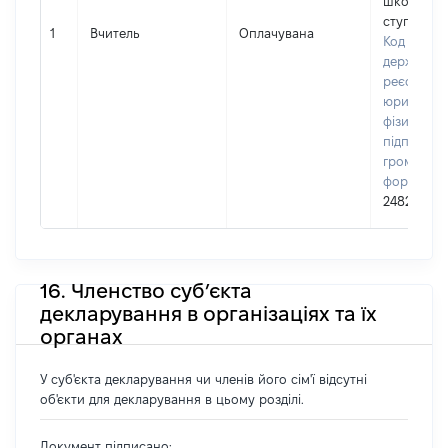
школа І-ІІ
ступенів 
1
Вчитель
Оплачувана
Код в Єди
державно
реєстрі
юридичних
фізичних о
підприємц
громадськ
формуван
24827843
16. Членство суб’єкта
декларування в організаціях та їх
органах
У суб'єкта декларування чи членів його сім'ї відсутні
об'єкти для декларування в цьому розділі.
Документ підписано: