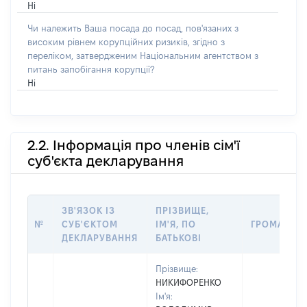
Ні
Чи належить Ваша посада до посад, пов'язаних з
високим рівнем корупційних ризиків, згідно з
переліком, затвердженим Національним агентством з
питань запобігання корупції?
Ні
2.2. Інформація про членів сім'ї
суб'єкта декларування
ЗВ'ЯЗОК ІЗ
ПРІЗВИЩЕ,
№
СУБ'ЄКТОМ
ІМ'Я, ПО
ГРОМАДЯН
ДЕКЛАРУВАННЯ
БАТЬКОВІ
Прізвище:
НИКИФОРЕНКО
Ім'я: