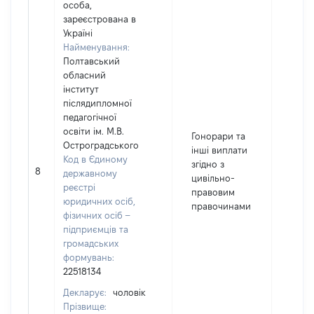
особа,
зареєстрована в
Україні
Найменування:
Полтавський
обласний
інститут
післядипломної
педагогічної
освіти ім. М.В.
Гонорари та
Остроградського
інші виплати
Код в Єдиному
згідно з
8
135
державному
цивільно-
реєстрі
правовим
юридичних осіб,
правочинами
фізичних осіб –
підприємців та
громадських
формувань:
22518134
Декларує:
чоловік
Прізвище: