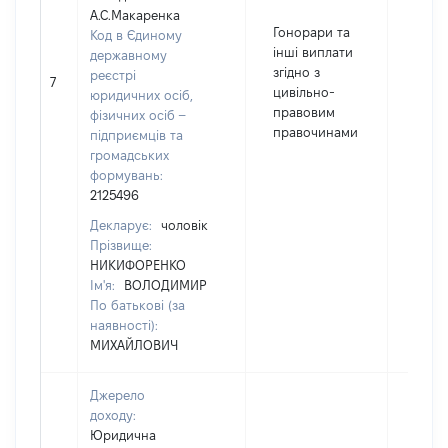
А.С.Макаренка
Гонорари та
Код в Єдиному
інші виплати
державному
згідно з
реєстрі
7
836
цивільно-
юридичних осіб,
правовим
фізичних осіб –
правочинами
підприємців та
громадських
формувань:
2125496
Декларує:
чоловік
Прізвище:
НИКИФОРЕНКО
Ім'я:
ВОЛОДИМИР
По батькові (за
наявності):
МИХАЙЛОВИЧ
Джерело
доходу:
Юридична