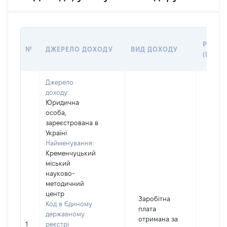
РОЗМІ
№
ДЖЕРЕЛО ДОХОДУ
ВИД ДОХОДУ
(ВАРТІ
Джерело
доходу:
Юридична
особа,
зареєстрована в
Україні
Найменування:
Кременчуцький
міський
науково-
методичний
центр
Заробітна
Код в Єдиному
плата
державному
отримана за
1
реєстрі
7279