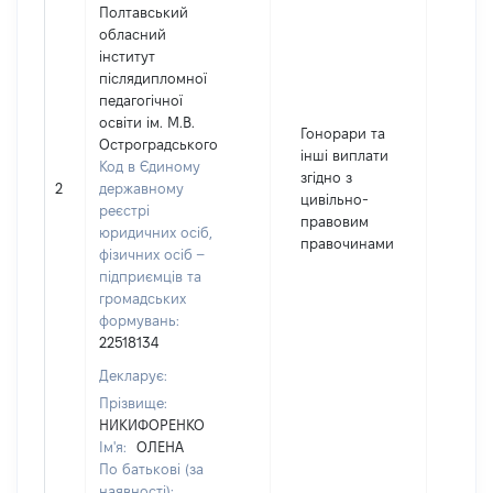
Полтавський
обласний
інститут
післядипломної
педагогічної
освіти ім. М.В.
Гонорари та
Остроградського
інші виплати
Код в Єдиному
згідно з
2
державному
634
цивільно-
реєстрі
правовим
юридичних осіб,
правочинами
фізичних осіб –
підприємців та
громадських
формувань:
22518134
Декларує:
Прізвище:
НИКИФОРЕНКО
Ім'я:
ОЛЕНА
По батькові (за
наявності):