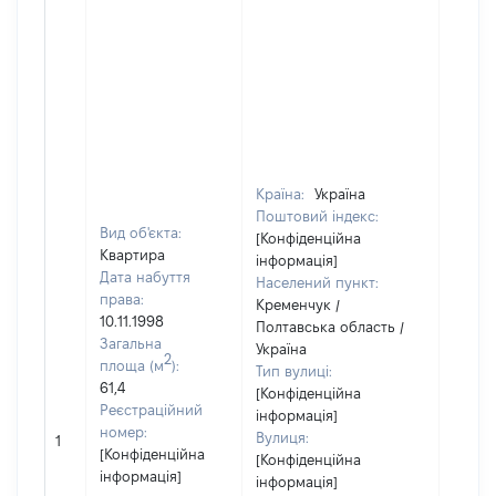
Країна:
Україна
Поштовий індекс:
Вид об'єкта:
[Конфіденційна
Квартира
інформація]
Дата набуття
Населений пункт:
права:
Кременчук /
10.11.1998
Полтавська область /
Загальна
Україна
2
площа (м
):
Тип вулиці:
61,4
[Конфіденційна
Реєстраційний
інформація]
[Не
номер:
Вулиця:
1
відом
[Конфіденційна
[Конфіденційна
інформація]
інформація]