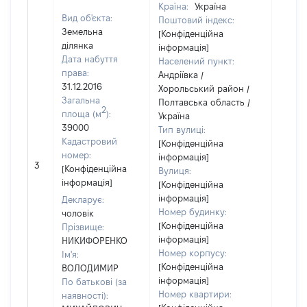
Країна:
Україна
Вид об'єкта:
Поштовий індекс:
Земельна
[Конфіденційна
ділянка
інформація]
Дата набуття
Населений пункт:
права:
Андріївка /
31.12.2016
Хорольський район /
Загальна
Полтавська область /
2
площа (м
):
Україна
39000
Тип вулиці:
Кадастровий
[Конфіденційна
номер:
інформація]
[Не
3
[Конфіденційна
Вулиця:
відом
інформація]
[Конфіденційна
інформація]
Декларує:
Номер будинку:
чоловік
[Конфіденційна
Прізвище:
інформація]
НИКИФОРЕНКО
Номер корпусу:
Ім'я:
[Конфіденційна
ВОЛОДИМИР
інформація]
По батькові (за
Номер квартири:
наявності):