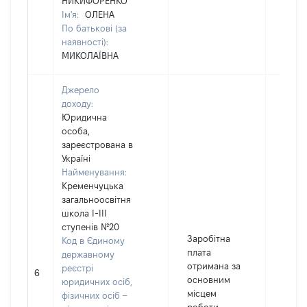
НИКИФОРЕНКО
Ім'я:
ОЛЕНА
По батькові (за
наявності):
МИКОЛАЇВНА
Джерело
доходу:
Юридична
особа,
зареєстрована в
Україні
Найменування:
Кременчуцька
загальноосвітня
школа І-ІІІ
ступенів №20
Заробітна
Код в Єдиному
плата
державному
отримана за
реєстрі
6
1256
основним
юридичних осіб,
місцем
фізичних осіб –