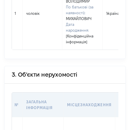
ВОЛОДИМИР
По батькові (за
наявності):
1
чоловік
Україна
МИХАЙЛОВИЧ
Дата
народження:
[Конфіденційна
інформація]
3. Об'єкти нерухомості
ВАРТ
ЗАГАЛЬНА
№
МІСЦЕЗНАХОДЖЕННЯ
НА Д
ІНФОРМАЦІЯ
НАБУ