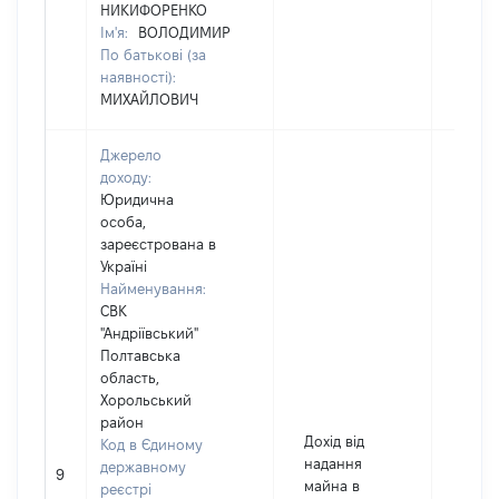
НИКИФОРЕНКО
Ім'я:
ВОЛОДИМИР
По батькові (за
наявності):
МИХАЙЛОВИЧ
Джерело
доходу:
Юридична
особа,
зареєстрована в
Україні
Найменування:
СВК
"Андріївський"
Полтавська
область,
Хорольський
район
Дохід від
Код в Єдиному
надання
державному
9
9593
майна в
реєстрі