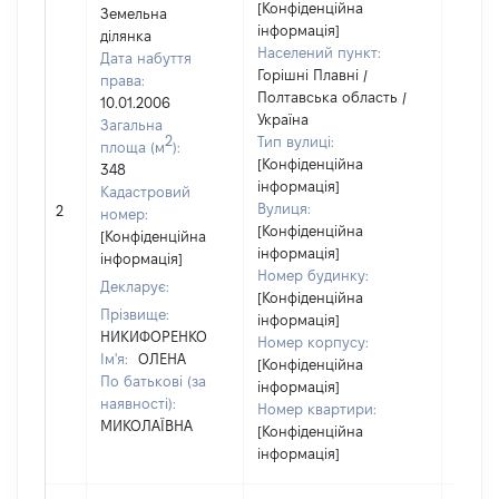
[Конфіденційна
Земельна
інформація]
ділянка
Населений пункт:
Дата набуття
Горішні Плавні /
права:
Полтавська область /
10.01.2006
Україна
Загальна
2
Тип вулиці:
площа (м
):
[Конфіденційна
348
інформація]
Кадастровий
[Не
Вулиця:
2
номер:
відом
[Конфіденційна
[Конфіденційна
інформація]
інформація]
Номер будинку:
Декларує:
[Конфіденційна
Прізвище:
інформація]
НИКИФОРЕНКО
Номер корпусу:
Ім'я:
ОЛЕНА
[Конфіденційна
По батькові (за
інформація]
наявності):
Номер квартири:
МИКОЛАЇВНА
[Конфіденційна
інформація]