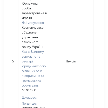
Юридична
особа,
зареєстрована в
Україні
Найменування:
Кременчуцьке
об'єднане
управління
пенсійного
фонду України
Код в Єдиному
державному
5
реєстрі
Пенсія
16164
юридичних осіб,
фізичних осіб –
підприємців та
громадських
формувань:
40367050
Декларує:
Прізвище: