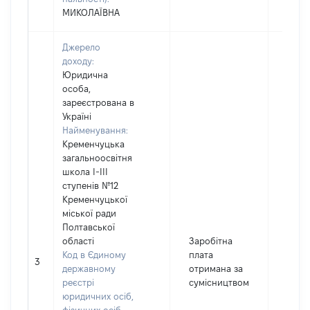
МИКОЛАЇВНА
Джерело
доходу:
Юридична
особа,
зареєстрована в
Україні
Найменування:
Кременчуцька
загальноосвітня
школа І-ІІІ
ступенів №12
Кременчуцької
міської ради
Полтавської
області
Заробітна
Код в Єдиному
плата
3
16174
державному
отримана за
реєстрі
сумісництвом
юридичних осіб,