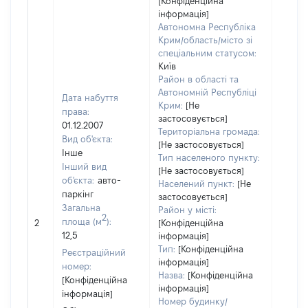
[Конфіденційна
інформація]
Автономна Республіка
Крим/область/місто зі
спеціальним статусом:
Київ
Район в області та
Автономній Республіці
Дата набуття
Крим:
[Не
права:
застосовується]
01.12.2007
Територіальна громада:
Вид об'єкта:
[Не застосовується]
Інше
Тип населеного пункту:
Об'єкт
Інший вид
[Не застосовується]
повні
об'єкта:
авто-
Населений пункт:
[Не
частк
паркінг
застосовується]
побуд
Загальна
Район у місті:
2
матері
площа (м
):
2
[Конфіденційна
за ко
12,5
інформація]
суб'єк
Тип:
[Конфіденційна
Реєстраційний
декла
інформація]
номер:
або ч
Назва:
[Конфіденційна
[Конфіденційна
його сі
інформація]
інформація]
Номер будинку/