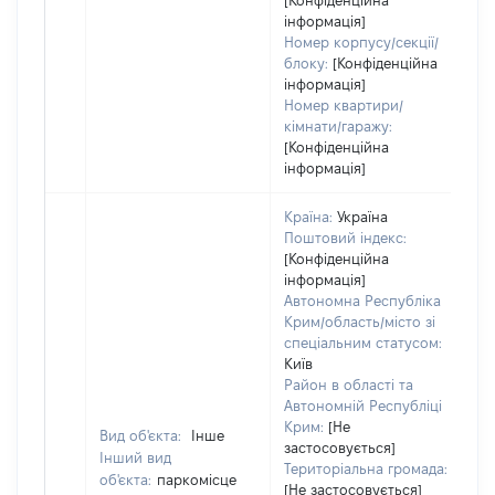
[Конфіденційна
інформація]
Номер корпусу/секції/
блоку:
[Конфіденційна
інформація]
Номер квартири/
кімнати/гаражу:
[Конфіденційна
інформація]
Країна:
Україна
Поштовий індекс:
[Конфіденційна
інформація]
Автономна Республіка
Крим/область/місто зі
спеціальним статусом:
Київ
Район в області та
Автономній Республіці
Крим:
[Не
Вид об'єкта:
Інше
застосовується]
Інший вид
Територіальна громада:
об'єкта:
паркомісце
[Не застосовується]