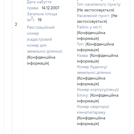
Дата набуття
7
Тип населеного пункту:
права:
14.12.2007
Т
[Не застосовується]
Загальна площа
в
Населений пункт:
[Не
2
(м
):
19
об
застосовується]
2
ва
Район у місті:
Реєстраційний
д
[Конфіденційна
номер
інформація]
н
(кадастровий
Тип:
[Конфіденційна
п
номер для
інформація]
земельної ділянки):
Назва:
[Конфіденційна
[Конфіденційна
інформація]
інформація]
Номер будинку/
земельної ділянки:
[Конфіденційна
інформація]
Номер корпусу/секції/
блоку:
[Конфіденційна
інформація]
Номер квартири/
кімнати/гаражу:
[Конфіденційна
інформація]