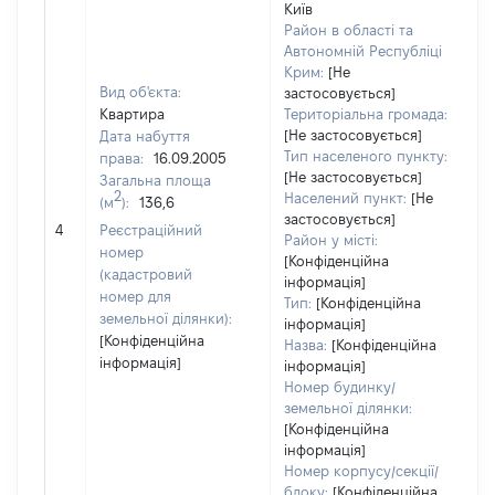
Київ
Район в області та
Автономній Республіці
Крим:
[Не
Вид об'єкта:
застосовується]
Квартира
Територіальна громада:
[Не застосовується]
Дата набуття
Тип населеного пункту:
права:
16.09.2005
[Не застосовується]
Загальна площа
2
Населений пункт:
[Не
(м
):
136,6
застосовується]
[Н
4
Реєстраційний
Район у місті:
номер
[Конфіденційна
(кадастровий
інформація]
номер для
Тип:
[Конфіденційна
земельної ділянки):
інформація]
[Конфіденційна
Назва:
[Конфіденційна
інформація]
інформація]
Номер будинку/
земельної ділянки:
[Конфіденційна
інформація]
Номер корпусу/секції/
блоку:
[Конфіденційна