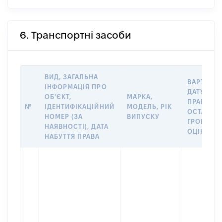
6. Транспортні засоби
ВИД, ЗАГАЛЬНА
ВАРТІСТЬ
ІНФОРМАЦІЯ ПРО
ДАТУ НАБ
ОБʼЄКТ,
МАРКА,
ПРАВА АБ
№
ІДЕНТИФІКАЦІЙНИЙ
МОДЕЛЬ, РІК
ОСТАНН
НОМЕР (ЗА
ВИПУСКУ
ГРОШОВ
НАЯВНОСТІ), ДАТА
ОЦІНКОЮ,
НАБУТТЯ ПРАВА