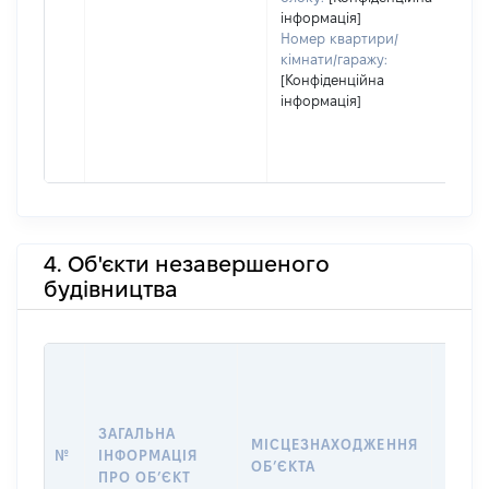
інформація]
Номер квартири/
кімнати/гаражу:
[Конфіденційна
інформація]
4. Об'єкти незавершеного
будівництва
ЗАГАЛЬНА
ПІДС
МІСЦЕЗНАХОДЖЕННЯ
№
ІНФОРМАЦІЯ
ДЕКЛ
ОБʼЄКТА
ПРО ОБʼЄКТ
ОБʼЄ