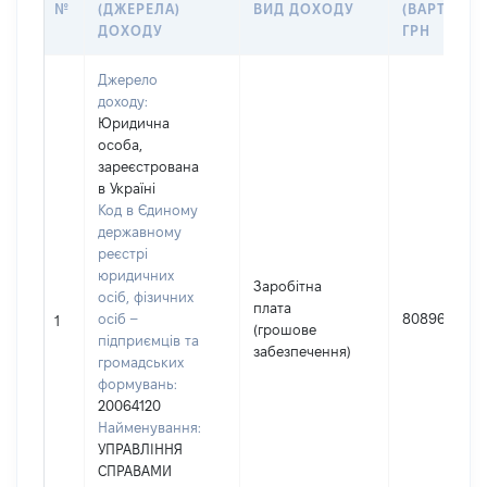
№
(ДЖЕРЕЛА)
ВИД ДОХОДУ
(ВАРТІСТЬ)
ДОХОДУ
ГРН
Джерело
доходу:
Юридична
особа,
зареєстрована
в Україні
Код в Єдиному
державному
реєстрі
юридичних
Заробітна
осіб, фізичних
плата
осіб –
808964
1
(грошове
підприємців та
забезпечення)
громадських
формувань:
20064120
Найменування:
УПРАВЛІННЯ
СПРАВАМИ