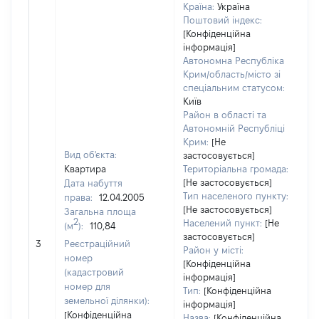
Країна:
Україна
Поштовий індекс:
[Конфіденційна
інформація]
Автономна Республіка
Крим/область/місто зі
спеціальним статусом:
Київ
Район в області та
Автономній Республіці
Крим:
[Не
Вид об'єкта:
застосовується]
Квартира
Територіальна громада:
[Не застосовується]
Дата набуття
Тип населеного пункту:
права:
12.04.2005
[Не застосовується]
Загальна площа
2
Населений пункт:
[Не
(м
):
110,84
застосовується]
[Н
3
Реєстраційний
Район у місті:
номер
[Конфіденційна
(кадастровий
інформація]
номер для
Тип:
[Конфіденційна
земельної ділянки):
інформація]
[Конфіденційна
Назва:
[Конфіденційна