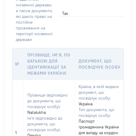
іноземної держави,
а також документи,
Так
які дають право на
постійне
проживання на
території іноземної
держави
ПРІЗВИЩЕ, ІМ’Я, ПО
БАТЬКОВІ ДЛЯ
ДОКУМЕНТ, ЩО
№
ІДЕНТИФІКАЦІЇ ЗА
ПОСВІДЧУЄ ОСОБУ
МЕЖАМИ УКРАЇНИ
Країна, в якій видано
документ, що
Прізвище (відповідно
посвідчує особу:
до документа, що
Україна
посвідчує особу):
Тип документа, що
Natalukha
посвідчує особу:
Ім’я (відповідно до
Паспорт
документа, що
громадянина України
посвідчує особу):
1
для виїзду за кордон
Dmytro