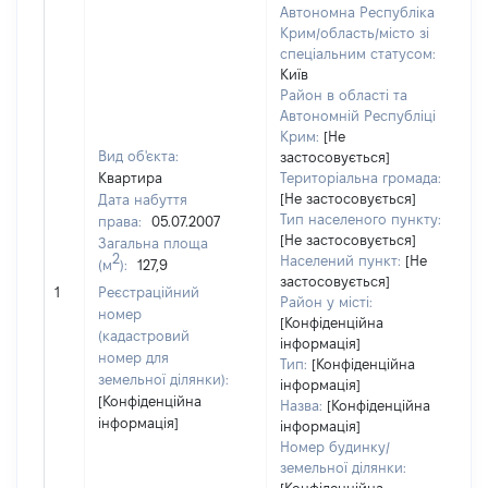
Автономна Республіка
Крим/область/місто зі
спеціальним статусом:
Київ
Район в області та
Автономній Республіці
Крим:
[Не
Вид об'єкта:
застосовується]
Квартира
Територіальна громада:
[Не застосовується]
Дата набуття
5
Тип населеного пункту:
права:
05.07.2007
Т
[Не застосовується]
Загальна площа
в
2
Населений пункт:
[Не
(м
):
127,9
об
застосовується]
1
Реєстраційний
ва
Район у місті:
номер
д
[Конфіденційна
(кадастровий
інформація]
н
номер для
Тип:
[Конфіденційна
п
земельної ділянки):
інформація]
[Конфіденційна
Назва:
[Конфіденційна
інформація]
інформація]
Номер будинку/
земельної ділянки: