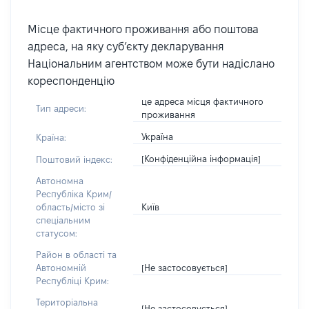
Місце фактичного проживання або поштова
адреса, на яку суб’єкту декларування
Національним агентством може бути надіслано
кореспонденцію
це адреса місця фактичного
Тип адреси:
проживання
Україна
Країна:
[Конфіденційна інформація]
Поштовий індекс:
Автономна
Республіка Крим/
Київ
область/місто зі
спеціальним
статусом:
Район в області та
[Не застосовується]
Автономній
Республіці Крим:
Територіальна
[Не застосовується]