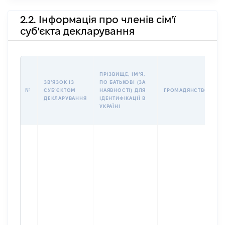
2.2. Інформація про членів сім'ї
суб'єкта декларування
П
ПРІЗВИЩЕ, ІМʼЯ,
Б
ЗВʼЯЗОК ІЗ
ПО БАТЬКОВІ (ЗА
І
№
СУБʼЄКТОМ
НАЯВНОСТІ) ДЛЯ
ГРОМАДЯНСТВО
М
ДЕКЛАРУВАННЯ
ІДЕНТИФІКАЦІЇ В
УКРАЇНІ