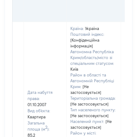
Країна:
Україна
Поштовий індекс:
[Конфіденційна
інформація]
Автономна Республіка
Крим/область/місто зі
спеціальним статусом:
Київ
Район в області та
Автономній Республіці
Крим:
[Не
Дата набуття
застосовується]
Територіальна громада:
права:
[Не застосовується]
01.10.2007
Тип населеного пункту:
Вид об'єкта:
Об'єкт
[Не застосовується]
Квартира
повні
Населений пункт:
[Не
Загальна
частк
2
застосовується]
площа (м
):
побуд
Район у місті:
85,2
матері