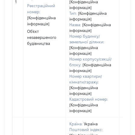
1
[Конфіденційна
Реєстраційний
за ко
інформація]
номер:
суб'єк
Тип:
[Конфіденційна
[Конфіденційна
декла
інформація]
інформація]
або ч
Назва:
[Конфіденційна
його сі
інформація]
Об'єкт
Номер будинку/
незавершеного
земельної ділянки:
будівництва
[Конфіденційна
інформація]
Номер корпусу/секції/
блоку:
[Конфіденційна
інформація]
Номер квартири/
кімнати/гаражу:
[Конфіденційна
інформація]
Кадастровий номер:
[Конфіденційна
інформація]
Країна:
Україна
Поштовий індекс: