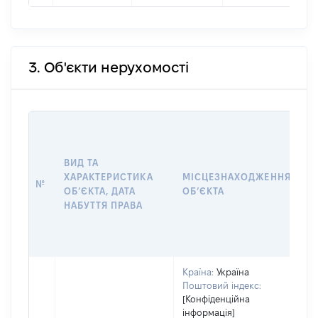
3. Об'єкти нерухомості
В
Д
Н
ВИД ТА
П
ХАРАКТЕРИСТИКА
МІСЦЕЗНАХОДЖЕННЯ
№
З
ОБʼЄКТА, ДАТА
ОБʼЄКТА
О
НАБУТТЯ ПРАВА
Г
О
Г
Країна:
Україна
Поштовий індекс:
[Конфіденційна
інформація]