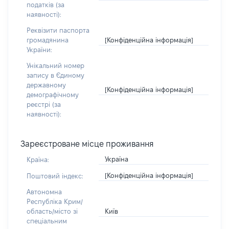
податків (за
наявності):
Реквізити паспорта
[Конфіденційна інформація]
громадянина
України:
Унікальний номер
запису в Єдиному
державному
[Конфіденційна інформація]
демографічному
реєстрі (за
наявності):
Зареєстроване місце проживання
Україна
Країна:
[Конфіденційна інформація]
Поштовий індекс:
Автономна
Республіка Крим/
Київ
область/місто зі
спеціальним