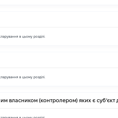
екларування в цьому розділі.
екларування в цьому розділі.
им власником (контролером) яких є суб’єкт 
екларування в цьому розділі.