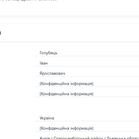
я
Голубець
Іван
Ярославович
[Конфіденційна інформація]
[Конфіденційна інформація]
Україна
[Конфіденційна інформація]
Хирів / Старосамбірський район / Львівська област