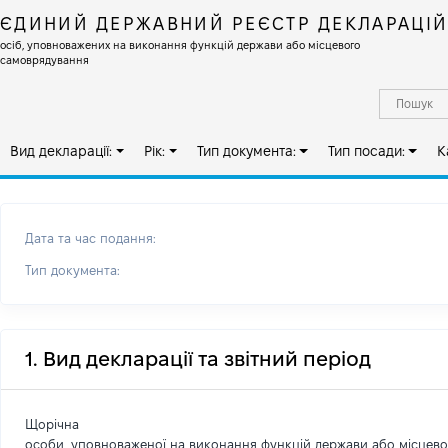
ЄДИНИЙ ДЕРЖАВНИЙ РЕЄСТР ДЕКЛАРАЦІ
осіб, уповноважених на виконання функцій держави або місцевого
самоврядування
Вид декларації:
Рік:
Тип документа:
Тип посади:
К
Дата та час подання:
Тип документа:
1. Вид декларації та звітний період
Щорічна
особи, уповноваженої на виконання функцій держави або місцев