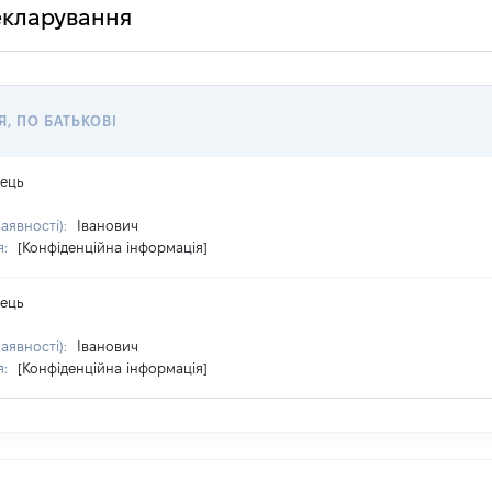
декларування
Я, ПО БАТЬКОВІ
бець
наявності):
Іванович
я:
[Конфіденційна інформація]
бець
наявності):
Іванович
я:
[Конфіденційна інформація]