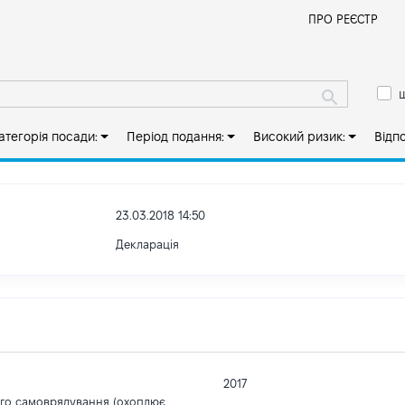
Й
ПРО РЕЄСТР
ш
атегорія посади:
Період подання:
Високий ризик:
Відп
23.03.2018 14:50
Декларація
2017
ого самоврядування (охоплює