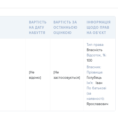
ВАРТІСТЬ
ВАРТІСТЬ ЗА
ІНФОРМАЦІЯ
НА ДАТУ
ОСТАННЬОЮ
ЩОДО ПРАВ
НАБУТТЯ
ОЦІНКОЮ
НА ОБ'ЄКТ
Тип права:
Власність
Відсоток, %:
100
Власник:
[Не
[Не
Прізвище:
відомо]
застосовується]
Голубець
Ім'я:
Іван
По батькові
(за
наявності):
Ярославович