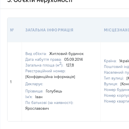
3. Об'єкти нерухомості
№
ЗАГАЛЬНА ІНФОРМАЦІЯ
МІСЦЕЗНАХ
Вид об'єкта:
Житловий будинок
Дата набуття права:
05.09.2014
Країна:
Украї
2
Загальна площа (м
):
127,8
Поштовий інд
Реєстраційний номер:
Населений пу
[Конфіденційна інформація]
Тип вулиці:
[
1
Декларує:
Вулиця:
[Кон
Номер будин
Прізвище:
Голубець
Номер корпу
Ім'я:
Іван
Номер кварт
По батькові (за наявності):
Ярославович