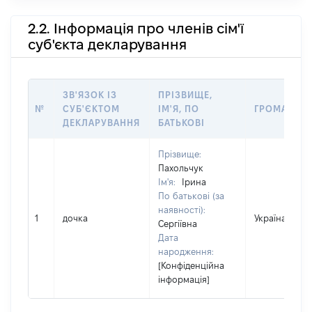
2.2. Інформація про членів сім'ї
суб'єкта декларування
ЗВ'ЯЗОК ІЗ
ПРІЗВИЩЕ,
№
СУБ'ЄКТОМ
ІМ'Я, ПО
ГРОМАДЯН
ДЕКЛАРУВАННЯ
БАТЬКОВІ
Прізвище:
Пахольчук
Ім'я:
Ірина
По батькові (за
наявності):
1
дочка
Україна
Сергіївна
Дата
народження:
[Конфіденційна
інформація]