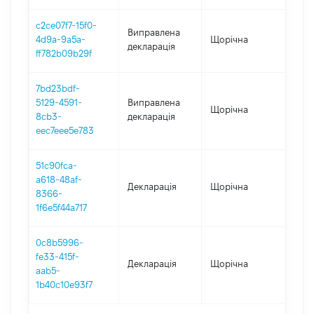
c2ce07f7-15f0-
Виправлена
4d9a-9a5a-
Щорічна
202
декларація
ff782b09b29f
7bd23bdf-
5129-4591-
Виправлена
Щорічна
2021
8cb3-
декларація
eec7eee5e783
51c90fca-
a618-48af-
Декларація
Щорічна
202
8366-
1f6e5f44a717
0c8b5996-
fe33-415f-
Декларація
Щорічна
202
aab5-
1b40c10e93f7