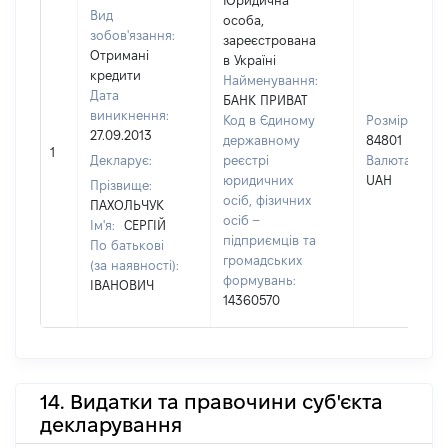
Юридична
Вид
особа,
зобов'язання:
зареєстрована
Отримані
в Україні
кредити
Найменування:
Дата
БАНК ПРИВАТ
виникнення:
Код в Єдиному
Розмір:
27.09.2013
державному
84801
1
Декларує:
реєстрі
Валюта:
юридичних
UAH
Прізвище:
осіб, фізичних
ПАХОЛЬЧУК
осіб –
Ім'я:
СЕРГІЙ
підприємців та
По батькові
громадських
(за наявності):
формувань:
ІВАНОВИЧ
14360570
14. Видатки та правочини суб'єкта
декларування