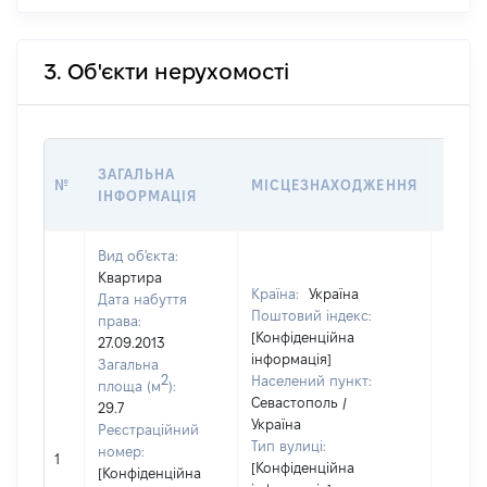
3. Об'єкти нерухомості
ВАРТ
ЗАГАЛЬНА
№
МІСЦЕЗНАХОДЖЕННЯ
НА Д
ІНФОРМАЦІЯ
НАБУ
Вид об'єкта:
Квартира
Країна:
Україна
Дата набуття
Поштовий індекс:
права:
[Конфіденційна
27.09.2013
інформація]
Загальна
2
Населений пункт:
площа (м
):
Севастополь /
29.7
Україна
Реєстраційний
Тип вулиці:
номер:
1
2060
[Конфіденційна
[Конфіденційна