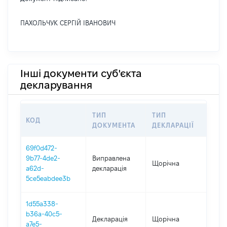
ПАХОЛЬЧУК СЕРГІЙ ІВАНОВИЧ
Інші документи суб'єкта
декларування
ТИП
ТИП
КОД
ПЕР
ДОКУМЕНТА
ДЕКЛАРАЦІЇ
69f0d472-
9b77-4de2-
Виправлена
Щорічна
202
a62d-
декларація
5ce5eabdee3b
1d55a338-
b36a-40c5-
Декларація
Щорічна
202
a7e5-