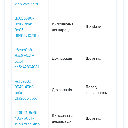
7f3535c93f2d
db025080-
0ba2-4fab-
Виправлена
Щорічна
202
9b03-
декларація
d64887107f8b
c6cad0b9-
9eb9-4a37-
Декларація
Щорічна
202
bcb4-
ca5c42894081
7e35a069-
01.0
9342-43b6-
Перед
Декларація
-
befa-
звільненням
29.0
21320cefce5c
2ff6bff1-8c45-
Виправлена
40ef-b054-
Щорічна
202
декларація
19b824229ebb