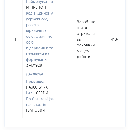
Найменування:
МІНРЕГІОН
Код в Єдиному
державному
Заробітна
реєстрі
плата
юридичних
отримана
осіб, фізичних
1
за
41843
осіб –
основним
підприємців та
місцем
громадських
роботи
формувань:
37471928
Декларує:
Прізвище:
ПАХОЛЬЧУК
Ім'я:
СЕРГІЙ
По батькові (за
наявності):
ІВАНОВИЧ