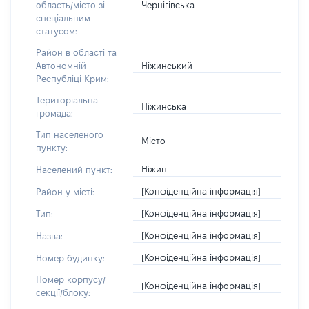
Чернігівська
область/місто зі
спеціальним
статусом:
Район в області та
Ніжинський
Автономній
Республіці Крим:
Територіальна
Ніжинська
громада:
Тип населеного
Місто
пункту:
Ніжин
Населений пункт:
[Конфіденційна інформація]
Район у місті:
[Конфіденційна інформація]
Тип:
[Конфіденційна інформація]
Назва:
[Конфіденційна інформація]
Номер будинку:
Номер корпусу/
[Конфіденційна інформація]
секції/блоку: