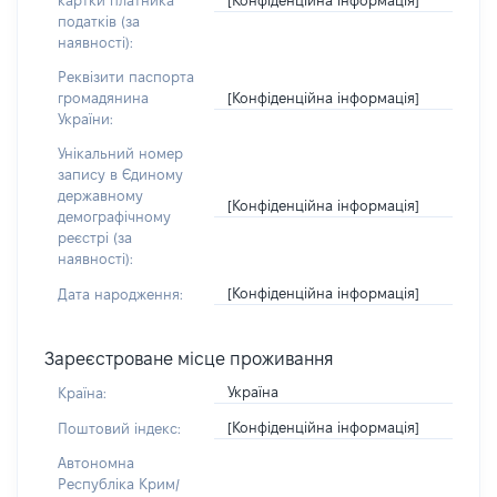
картки платника
податків (за
наявності):
Реквізити паспорта
[Конфіденційна інформація]
громадянина
України:
Унікальний номер
запису в Єдиному
державному
[Конфіденційна інформація]
демографічному
реєстрі (за
наявності):
[Конфіденційна інформація]
Дата народження:
Зареєстроване місце проживання
Україна
Країна:
[Конфіденційна інформація]
Поштовий індекс:
Автономна
Республіка Крим/