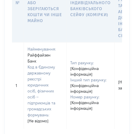
№
АБО
ІНДИВІДУАЛЬНОГО
ТАКИМ
ЗБЕРІГАЮТЬСЯ
БАНКІВСЬКОГО
АБО М
КОШТИ ЧИ ІНШЕ
СЕЙФУ (КОМІРКИ)
ДО
МАЙНО
ІНДИВ
БАНКІ
СЕЙФУ 
Найменування:
Райффайзен
Банк
Тип рахунку:
Код в Єдиному
[Конфіденційна
державному
інформація]
реєстрі
Інший тип рахунку:
[Не
юридичних
1
[Конфіденційна
застосо
осіб, фізичних
інформація]
осіб –
Номер рахунку:
[Конфіденційна
підприємців та
інформація]
громадських
формувань:
[Не відомо]