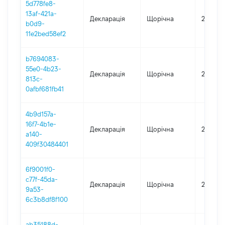
5d778fe8-
13af-421a-
Декларація
Щорічна
2022
b0d9-
11e2bed58ef2
b7694083-
55e0-4b23-
Декларація
Щорічна
2020
813c-
0afbf681fb41
4b9d157a-
16f7-4b1e-
Декларація
Щорічна
2019
a140-
409f30484401
6f9001f0-
c77f-45da-
Декларація
Щорічна
2018
9a53-
6c3b8df8f100
ab35188d-