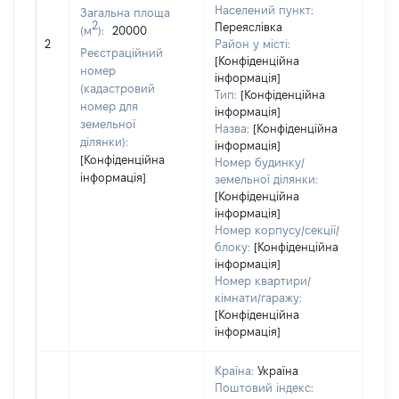
Населений пункт:
Загальна площа
варт
2
Переяслівка
(м
):
20000
обʼє
2
Район у місті:
варт
Реєстраційний
[Конфіденційна
дату
номер
інформація]
набу
(кадастровий
Тип:
[Конфіденційна
пра
номер для
інформація]
земельної
Назва:
[Конфіденційна
ділянки):
інформація]
[Конфіденційна
Номер будинку/
інформація]
земельної ділянки:
[Конфіденційна
інформація]
Номер корпусу/секції/
блоку:
[Конфіденційна
інформація]
Номер квартири/
кімнати/гаражу:
[Конфіденційна
інформація]
Країна:
Україна
Поштовий індекс: