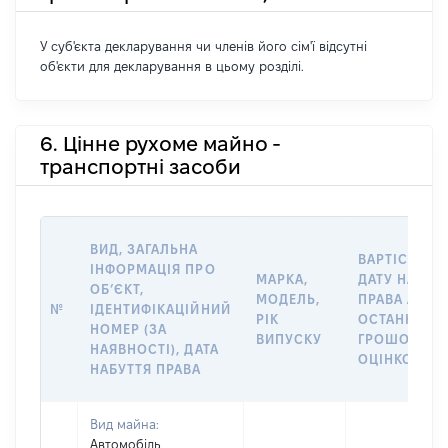
У суб'єкта декларування чи членів його сім'ї відсутні
об'єкти для декларування в цьому розділі.
6. Цінне рухоме майно -
транспортні засоби
ВИД, ЗАГАЛЬНА
ВАРТІСТЬ Н
ІНФОРМАЦІЯ ПРО
МАРКА,
ДАТУ НАБУТ
ОБʼЄКТ,
МОДЕЛЬ,
ПРАВА АБО 
№
ІДЕНТИФІКАЦІЙНИЙ
РІК
ОСТАННЬО
НОМЕР (ЗА
ВИПУСКУ
ГРОШОВОЮ
НАЯВНОСТІ), ДАТА
ОЦІНКОЮ, Г
НАБУТТЯ ПРАВА
Вид майна:
Автомобіль