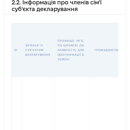
2.2. Інформація про членів сім'ї
суб'єкта декларування
П
І
Б
ПРІЗВИЩЕ, ІМʼЯ,
І
ЗВʼЯЗОК ІЗ
ПО БАТЬКОВІ (ЗА
№
СУБʼЄКТОМ
НАЯВНОСТІ) ДЛЯ
ГРОМАДЯНСТВО
У
ДЕКЛАРУВАННЯ
ІДЕНТИФІКАЦІЇ В
Д
УКРАЇНІ