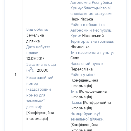
Автономна Республіка
Крим/область/місто зі
спеціальним статусом:
Чернігівська
Район в області та
Вид об'єкта:
Автономній Республіці
Земельна
Крим:
Ніжинський
ділянка
Територіальна громада:
Дата набуття
Ніжинська
Тип населеного пункту:
права:
2442
Село
10.09.2017
Тип
Населений пункт:
Загальна площа
варт
2
Переяслівка
(м
):
20000
обʼє
1
Район у місті:
варт
Реєстраційний
[Конфіденційна
дату
номер
інформація]
набу
(кадастровий
Тип:
[Конфіденційна
пра
номер для
інформація]
земельної
Назва:
[Конфіденційна
ділянки):
інформація]
[Конфіденційна
Номер будинку/
інформація]
земельної ділянки:
[Конфіденційна
інформація]