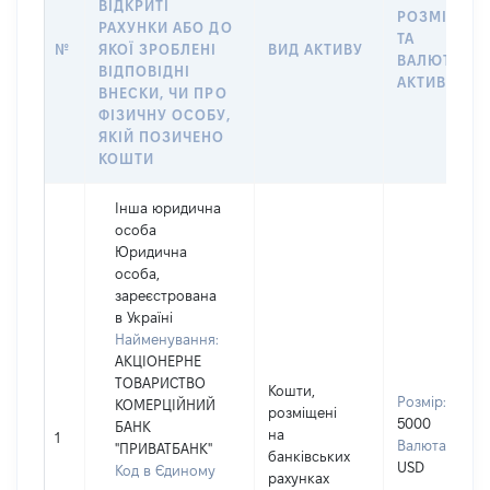
ВІДКРИТІ
РОЗМІР
РАХУНКИ АБО ДО
ТА
№
ЯКОЇ ЗРОБЛЕНІ
ВИД АКТИВУ
ВАЛЮТА
ВІДПОВІДНІ
АКТИВУ
ВНЕСКИ, ЧИ ПРО
ФІЗИЧНУ ОСОБУ,
ЯКІЙ ПОЗИЧЕНО
КОШТИ
Інша юридична
особа
Юридична
особа,
зареєстрована
в Україні
Найменування:
АКЦІОНЕРНЕ
ТОВАРИСТВО
Кошти,
Розмір:
КОМЕРЦІЙНИЙ
розміщені
5000
БАНК
на
1
Валюта:
"ПРИВАТБАНК"
банківських
USD
Код в Єдиному
рахунках