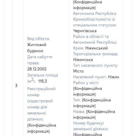
[Конфіденційна
інформація]
Автономна Республіка
Крим/область/місто зі
спеціальним статусом:
Чернігівська
Район в області та
Вид об'єкта:
Автономній Республіці
Житловий
Крим:
Ніжинський
будинок
Територіальна громада:
Дата набуття
Ніжинська
права:
236
Тип населеного пункту:
28.12.2002
Тип
Місто
Загальна площа
варт
Населений пункт:
Ніжин
2
(м
):
118,3
обʼє
Район у місті:
3
варт
[Конфіденційна
Реєстраційний
дату
інформація]
номер
Тип:
[Конфіденційна
набу
(кадастровий
інформація]
пра
номер для
Назва:
[Конфіденційна
земельної
інформація]
ділянки):
Номер будинку/
[Конфіденційна
земельної ділянки:
інформація]
[Конфіденційна