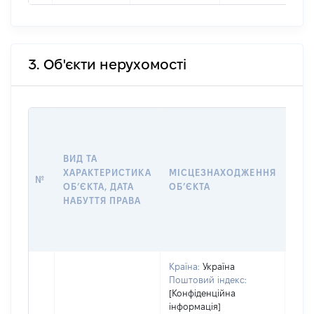
3. Об'єкти нерухомості
ВАР
ДАТ
НАБ
ВИД ТА
ПРА
ХАРАКТЕРИСТИКА
МІСЦЕЗНАХОДЖЕННЯ
№
ЗА
ОБʼЄКТА, ДАТА
ОБʼЄКТА
ОС
НАБУТТЯ ПРАВА
ГР
ОЦІ
ГРН
Країна:
Україна
Поштовий індекс:
[Конфіденційна
інформація]