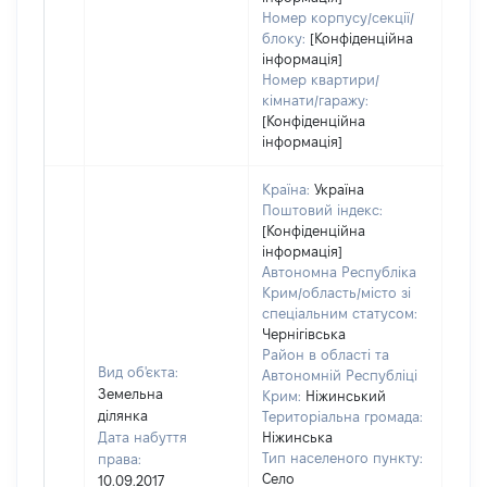
Номер корпусу/секції/
блоку:
[Конфіденційна
інформація]
Номер квартири/
кімнати/гаражу:
[Конфіденційна
інформація]
Країна:
Україна
Поштовий індекс:
[Конфіденційна
інформація]
Автономна Республіка
Крим/область/місто зі
спеціальним статусом:
Чернігівська
Район в області та
Вид об'єкта:
Автономній Республіці
Земельна
Крим:
Ніжинський
ділянка
Територіальна громада:
Дата набуття
Ніжинська
Тип населеного пункту:
права:
2442
Село
10.09.2017
Тип