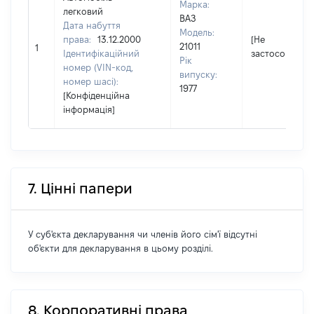
Марка:
легковий
ВАЗ
Дата набуття
Модель:
права:
13.12.2000
[Не
21011
1
Ідентифікаційний
застосовуєтьс
Рік
номер (VIN-код,
випуску:
номер шасі):
1977
[Конфіденційна
інформація]
7. Цінні папери
У суб'єкта декларування чи членів його сім'ї відсутні
об'єкти для декларування в цьому розділі.
8. Корпоративні права