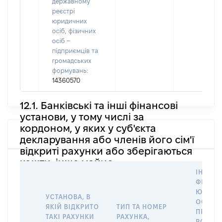
державному
реєстрі
юридичних
осіб, фізичних
осіб –
підприємців та
громадських
формувань:
14360570
12.1. Банківські та інші фінансові
установи, у тому числі за
кордоном, у яких у суб'єкта
декларування або членів його сім'ї
відкриті рахунки або зберігаються
кошти, інше майно
ІНФОР
ФІЗИЧН
ЮРИДИ
УСТАНОВА, В
ОСОБУ,
ЯКІЙ ВІДКРИТО
ТИП ТА НОМЕР
ПРАВО
ТАКІ РАХУНКИ
РАХУНКА,
РОЗПО