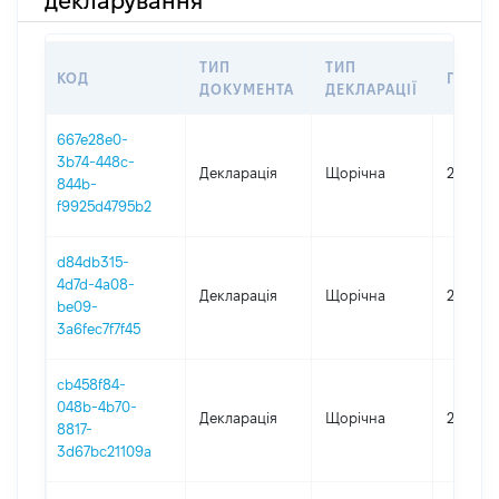
декларування
ТИП
ТИП
КОД
ПЕРІО
ДОКУМЕНТА
ДЕКЛАРАЦІЇ
667e28e0-
3b74-448c-
Декларація
Щорічна
2025
844b-
f9925d4795b2
d84db315-
4d7d-4a08-
Декларація
Щорічна
2024
be09-
3a6fec7f7f45
cb458f84-
048b-4b70-
Декларація
Щорічна
2021
8817-
3d67bc21109a