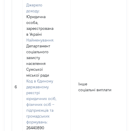
Джерело
доходу:
Юридична
особа,
зареєстрована
в Україні
Найменування:
Департамент
соціального
захисту
населення
Сумської
міської ради
Код в Єдиному
Інше
6
державному
9
соціальні виплати
реєстрі
юридичних осіб,
фізичних осіб –
підприємців та
громадських
формувань:
26440890