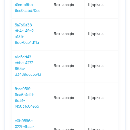
4fcc-a9bb-
Декларація
Щорічна
2025
9ec0cabd70cd
5a7b9a38-
db4c-49c2-
Декларація
Щорічна
2024
a135-
6de70ce4d11a
a1c5dd42-
cbbc-4277-
Декларація
Щорічна
2023
863c-
d3489dcc5b43
fbae0519-
6ca6-4efd-
Декларація
Щорічна
2022
9d31-
f45031c04eb5
e0b9596e-
022f-4baa-
Декларація
Щорічна
2021