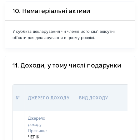
10. Нематеріальні активи
У суб'єкта декларування чи членів його сім'ї відсутні
об'єкти для декларування в цьому розділі.
11. Доходи, у тому числі подарунки
РО
№
ДЖЕРЕЛО ДОХОДУ
ВИД ДОХОДУ
(ВА
Джерело
доходу:
Прізвище:
ЧЕПІК