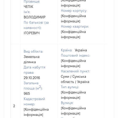
[Конфіденційна
Прізвище:
інформація]
ЧЕПІК
Номер корпусу:
Ім'я:
[Конфіденційна
ВОЛОДИМИР
інформація]
По батькові (за
Номер квартири:
наявності):
[Конфіденційна
ІГОРЕВИЧ
інформація]
Країна:
Україна
Вид об'єкта:
Поштовий індекс:
Земельна
[Конфіденційна
ділянка
інформація]
Дата набуття
Населений пункт:
права:
Суми / Сумська
29.10.2016
область / Україна
Загальна
2
Тип вулиці:
площа (м
):
[Конфіденційна
965
інформація]
Кадастровий
Вулиця:
[Не
номер:
2
[Конфіденційна
відом
[Конфіденційна
інформація]
інформація]