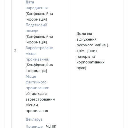
Дата
народження:
[Конфіденційна
інформація]
Податковий
номер:
Дохід від
[Конфіденційна
відчуження
інформація]
рухомого майна (
Зареєстроване
2
крім цінних
1
місце
паперів та
проживання:
корпоративних
[Конфіденційна
прав)
інформація]
Місце
фактичного
проживання:
збігається з
зареєстрованим
місцем
проживання
Декларує:
Прізвище:
ЧЕПІК