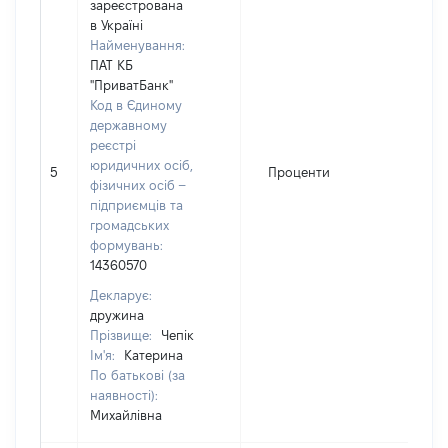
зареєстрована
в Україні
Найменування:
ПАТ КБ
"ПриватБанк"
Код в Єдиному
державному
реєстрі
юридичних осіб,
5
Проценти
3
фізичних осіб –
підприємців та
громадських
формувань:
14360570
Декларує:
дружина
Прізвище:
Чепік
Ім'я:
Катерина
По батькові (за
наявності):
Михайлівна