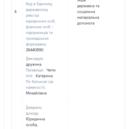
Інше
Код в Єдиному
державна та
державному
4
соціальна
5
реєстрі
матеріальна
юридичних осіб,
допомога
фізичних осіб –
підприємців та
громадських
формувань:
26440890
Декларує:
дружина
Прізвище:
Чепік
Ім'я:
Катерина
По батькові (за
наявності):
Михайлівна
Джерело
доходу:
Юридична
особа,