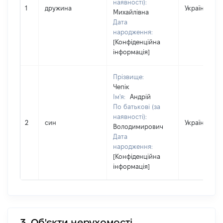
наявності):
1
дружина
Україна
Михайлівна
Дата
народження:
[Конфіденційна
інформація]
Прізвище:
Чепік
Ім'я:
Андрій
По батькові (за
наявності):
2
син
Україна
Володимирович
Дата
народження:
[Конфіденційна
інформація]
3. Об'єкти нерухомості