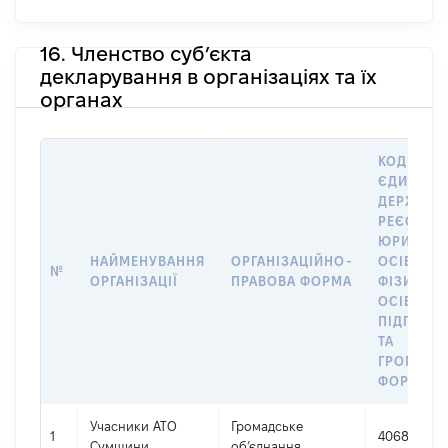
16. Членство суб’єкта
декларування в організаціях та їх
органах
КОД В
ЄДИНОМ
ДЕРЖАВН
РЕЄСТРІ
ЮРИДИЧ
НАЙМЕНУВАННЯ
ОРГАНІЗАЦІЙНО-
ОСІБ,
№
ОРГАНІЗАЦІЇ
ПРАВОВА ФОРМА
ФІЗИЧНИ
ОСІБ –
ПІДПРИЄ
ТА
ГРОМАДС
ФОРМУВА
Учасники АТО
Громадське
1
40685096
Сумщини
об’єднання