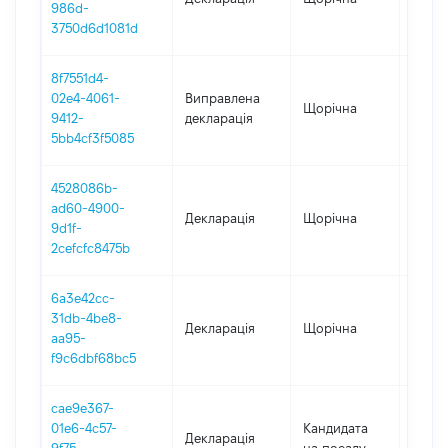
986d-
3750d6d1081d
8f7551d4-
02e4-4061-
Виправлена
Щорічна
2020
9412-
декларація
5bb4cf3f5085
4528086b-
ad60-4900-
Декларація
Щорічна
2020
9d1f-
2cefcfc8475b
6a3e42cc-
31db-4be8-
Декларація
Щорічна
2019
aa95-
f9c6dbf68bc5
cae9e367-
01e6-4c57-
Кандидата
Декларація
2018