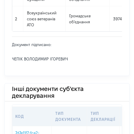
Всеукраїнський
Громадське
2
союз ветеранів
39741576
об’єднання
АТО
Документ підписано:
ЧЕПІК ВОЛОДИМИР ІГОРЕВИЧ
Інші документи суб'єкта
декларування
ТИП
ТИП
КОД
ПЕРІ
ДОКУМЕНТА
ДЕКЛАРАЦІЇ
7d7e11f7-fca2-