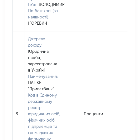
Ім'я:
ВОЛОДИМИР
По батькові (за
наявності):
ІГОРЕВИЧ
Джерело
доходу:
Юридична
особа,
зареєстрована
в Україні
Найменування:
ПАТ КБ
"Приватбанк"
Код в Єдиному
державному
реєстрі
3
юридичних осіб,
Проценти
4
фізичних осіб –
підприємців та
громадських
формувань: