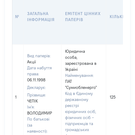
ЗАГАЛЬНА
ЕМІТЕНТ ЦІННИХ
№
КІЛЬКІСТЬ
ІНФОРМАЦІЯ
ПАПЕРІВ
Юридична
Вид паперів:
особа,
Акції
зареєстрована в
Дата набуття
Україні
права:
Найменування:
06.11.1998
ПАТ
Декларує:
"Сумиобленерго"
Код в Єдиному
Прізвище:
1
125
державному
ЧЕПІК
реєстрі
Ім'я:
юридичних осіб,
ВОЛОДИМИР
фізичних осіб –
По батькові
підприємців та
(за
громадських
наявності):