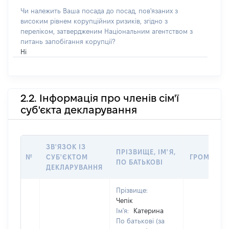
Чи належить Ваша посада до посад, пов'язаних з
високим рівнем корупційних ризиків, згідно з
переліком, затвердженим Національним агентством з
питань запобігання корупції?
Ні
2.2. Інформація про членів сім'ї
суб'єкта декларування
ЗВ'ЯЗОК ІЗ
ПРІЗВИЩЕ, ІМ'Я,
№
СУБ'ЄКТОМ
ГРОМАДЯН
ПО БАТЬКОВІ
ДЕКЛАРУВАННЯ
Прізвище:
Чепік
Ім'я:
Катерина
По батькові (за