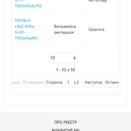
9f75-
на посаду
05d0d62db762
f56f78c0-
c5e3-406e-
Виправлена
Щорічна
2018
bc43-
декларація
f1912e0ee8fe
1 - 10 з 19
Перша
Попередня
Сторінка
з
2
Наступна
Остання
ПРО РЕЄСТР
ВІДКРИТИЙ АРІ