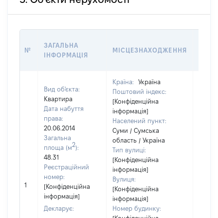
ВАРТ
ЗАГАЛЬНА
№
МІСЦЕЗНАХОДЖЕННЯ
НА Д
ІНФОРМАЦІЯ
НАБУ
Країна:
Україна
Вид об'єкта:
Поштовий індекс:
Квартира
[Конфіденційна
Дата набуття
інформація]
права:
Населений пункт:
20.06.2014
Суми / Сумська
Загальна
область / Україна
2
площа (м
):
Тип вулиці:
48.31
[Конфіденційна
Реєстраційний
інформація]
номер:
Вулиця:
1
25947
[Конфіденційна
[Конфіденційна
інформація]
інформація]
Декларує:
Номер будинку: