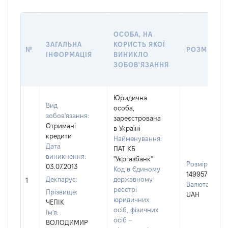
ОСОБА, НА
ЗАГАЛЬНА
КОРИСТЬ ЯКОЇ
№
РОЗМІР
ІНФОРМАЦІЯ
ВИНИКЛО
ЗОБОВ'ЯЗАННЯ
Юридична
Вид
особа,
зобов'язання:
зареєстрована
Отримані
в Україні
кредити
Найменування:
Дата
ПАТ КБ
виникнення:
"Укргазбанк"
Розмір:
03.07.2013
Код в Єдиному
149957
Декларує:
державному
1
Валюта:
реєстрі
Прізвище:
UAH
юридичних
ЧЕПІК
осіб, фізичних
Ім'я:
осіб –
ВОЛОДИМИР