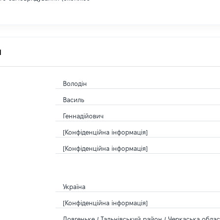
я
Володін
Василь
Геннадійович
[Конфіденційна інформація]
[Конфіденційна інформація]
Україна
[Конфіденційна інформація]
Довгеньке / Тальнівський район / Черкаська област