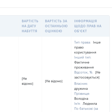
ВАРТІСТЬ
ВАРТІСТЬ ЗА
ІНФОРМАЦІЯ
НА ДАТУ
ОСТАННЬОЮ
ЩОДО ПРАВ НА
НАБУТТЯ
ОЦІНКОЮ
ОБ'ЄКТ
Тип права:
Інше
право
користування
Інший тип:
Фактичне
проживання
Відсоток, %:
[Не
застосовується]
[Не
[Не відомо]
відомо]
Власник:
дружина
Прізвище:
Володіна
Ім'я:
Людмила
По батькові (за