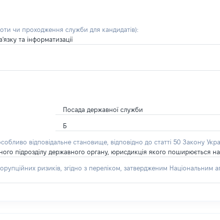
боти чи проходження служби для кандидатів)
:
'язку та інформатизації
Посада державної служби
Б
особливо відповідальне становище, відповідно до статті 50 Закону Укра
рного підрозділу державного органу, юрисдикція якого поширюється на
орупційних ризиків, згідно з переліком, затвердженим Національним аг