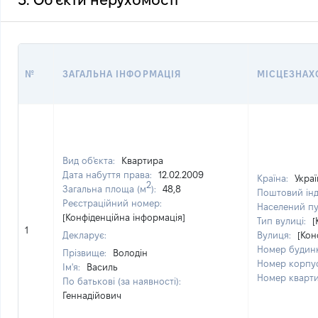
3. Об'єкти нерухомості
№
ЗАГАЛЬНА ІНФОРМАЦІЯ
МІСЦЕЗНАХ
Вид об'єкта:
Квартира
Дата набуття права:
12.02.2009
Країна:
Украї
2
Загальна площа (м
):
48,8
Поштовий ін
Реєстраційний номер:
Населений п
[Конфіденційна інформація]
Тип вулиці:
[
1
Декларує:
Вулиця:
[Кон
Номер будин
Прізвище:
Володін
Номер корпу
Ім'я:
Василь
Номер кварт
По батькові (за наявності):
Геннадійович