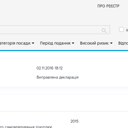
Й
ПРО РЕЄСТР
ш
атегорія посади:
Період подання:
Високий ризик:
Відп
02.11.2016 18:12
Виправлена декларація
2015
ого самоврядування (охоплює