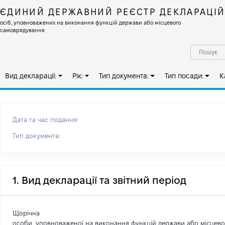
ЄДИНИЙ ДЕРЖАВНИЙ РЕЄСТР ДЕКЛАРАЦІ
осіб, уповноважених на виконання функцій держави або місцевого
самоврядування
Вид декларації:
Рік:
Тип документа:
Тип посади:
К
Дата та час подання:
Тип документа:
1. Вид декларації та звітний період
Щорічна
особи, уповноваженої на виконання функцій держави або місцев