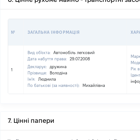
№
ЗАГАЛЬНА ІНФОРМАЦІЯ
ХАР
Вид об'єкта:
Автомобіль легковий
Мар
Дата набуття права:
29.07.2008
Мод
Декларує:
дружина
Рік 
1
Прізвище:
Володіна
Іден
Ім'я:
Людмила
інфо
По батькові (за наявності):
Михайлівна
7. Цінні папери