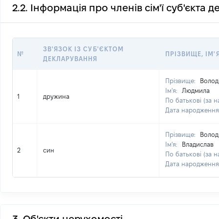
2.2. Інформація про членів сім'ї суб'єкта 
ЗВ'ЯЗОК ІЗ СУБ'ЄКТОМ
№
ПРІЗВИЩЕ, ІМ'
ДЕКЛАРУВАННЯ
Прізвище:
Волод
Ім'я:
Людмила
1
дружина
По батькові (за н
Дата народження
Прізвище:
Волод
Ім'я:
Владислав
2
син
По батькові (за н
Дата народження