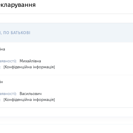
декларування
Я, ПО БАТЬКОВІ
іна
аявності):
Михайлівна
:
[Конфіденційна інформація]
ін
аявності):
Васильович
:
[Конфіденційна інформація]