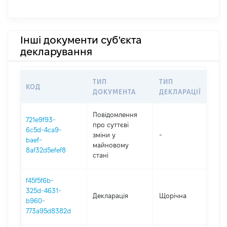
Інші документи суб'єкта
декларування
ТИП
ТИП
КОД
ПЕ
ДОКУМЕНТА
ДЕКЛАРАЦІЇ
Повідомлення
721e9f93-
про суттєві
6c5d-4ca9-
зміни y
-
202
baef-
майновому
8af32d5efef8
стані
f45f5f6b-
325d-4631-
Декларація
Щорічна
202
b960-
773a95d8382d