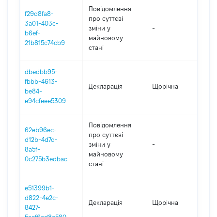
Повідомлення
f29d8fa8-
про суттєві
3a01-403c-
зміни y
-
202
b6ef-
майновому
21b815c74cb9
стані
dbedbb95-
fbbb-4613-
Декларація
Щорічна
202
be84-
e94cfeee5309
Повідомлення
62eb96ec-
про суттєві
d12b-4d7d-
зміни y
-
202
8a5f-
майновому
0c275b3edbac
стані
e51399b1-
d822-4e2c-
Декларація
Щорічна
202
8427-