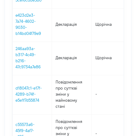
5cef6cd8e580
e423d2e3-
7a74-4602-
Декларація
Щорічна
202
9030-
b14bd04f79e9
246aa93a-
b317-4c49-
Декларація
Щорічна
202
b216-
47c9734a7e86
Повідомлення
d18047c1-e17f-
про суттєві
4289-b74f-
зміни y
-
202
e5e1f7d55874
майновому
стані
Повідомлення
c55573a6-
про суттєві
45f9-4af7-
зміни y
-
202