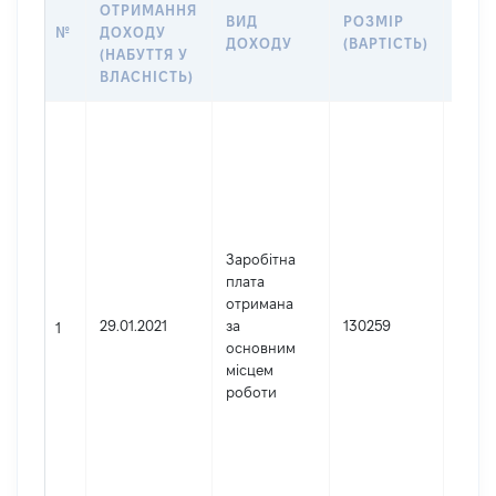
ОТРИМАННЯ
ВИД
РОЗМІР
ІНФ
№
ДОХОДУ
ДОХОДУ
(ВАРТІСТЬ)
ПРО
(НАБУТТЯ У
ВЛАСНІСТЬ)
Джер
Юрид
особа
заре
в Укр
Найм
Заробітна
Цент
плата
вибо
отримана
коміс
29.01.2021
за
130259
Код 
1
основним
держ
місцем
реєст
роботи
юрид
осіб,
осіб 
підпр
гром