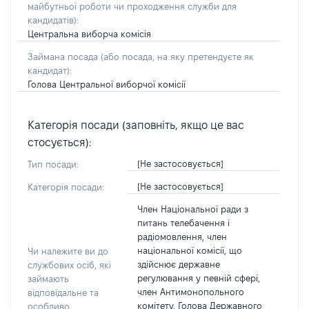
майбутньої роботи чи проходження служби для
кандидатів)
:
Центральна виборча комісія
Займана посада
(або посада, на яку претендуєте як
кандидат)
:
Голова Центральної виборчої комісії
Категорія посади (заповніть, якщо це вас
стосується):
[Не застосовується]
Тип посади:
[Не застосовується]
Категорія посади:
Член Національної ради з
питань телебачення і
радіомовлення, член
національної комісії, що
Чи належите ви до
здійснює державне
службових осіб, які
регулювання у певній сфері,
займають
член Антимонопольного
відповідальне та
комітету, Голова Державного
особливо