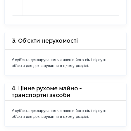
форм
21661
3. Об'єкти нерухомості
У суб'єкта декларування чи членів його сім'ї відсутні
об'єкти для декларування в цьому розділі.
4. Цінне рухоме майно -
транспортні засоби
У суб'єкта декларування чи членів його сім'ї відсутні
об'єкти для декларування в цьому розділі.