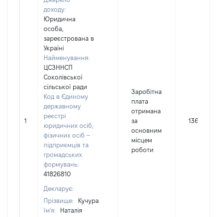
доходу:
Юридична
особа,
зареєстрована в
Україні
Найменування:
ЦСЗННСП
Соколівської
сільської ради
Заробітна
Код в Єдиному
плата
державному
отримана
реєстрі
1
за
136469
юридичних осіб,
основним
фізичних осіб –
місцем
підприємців та
роботи
громадських
формувань:
41826810
Декларує:
Прізвище:
Кучура
Ім'я:
Наталія