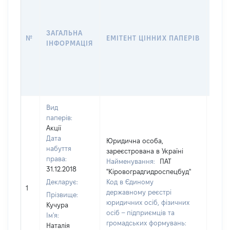
ЗАГАЛЬНА
№
ЕМІТЕНТ ЦІННИХ ПАПЕРІВ
КІЛ
ІНФОРМАЦІЯ
Вид
паперів:
Акції
Дата
Юридична особа,
набуття
зареєстрована в Україні
права:
Найменування:
ПАТ
31.12.2018
"Кіровоградгидроспецбуд"
Декларує:
Код в Єдиному
1
126
державному реєстрі
Прізвище:
юридичних осіб, фізичних
Кучура
осіб – підприємців та
Ім'я:
громадських формувань:
Наталія