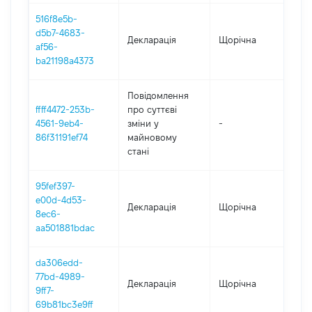
516f8e5b-
d5b7-4683-
Декларація
Щорічна
202
af56-
ba21198a4373
Повідомлення
ffff4472-253b-
про суттєві
4561-9eb4-
зміни y
-
202
86f31191ef74
майновому
стані
95fef397-
e00d-4d53-
Декларація
Щорічна
202
8ec6-
aa501881bdac
da306edd-
77bd-4989-
Декларація
Щорічна
202
9ff7-
69b81bc3e9ff