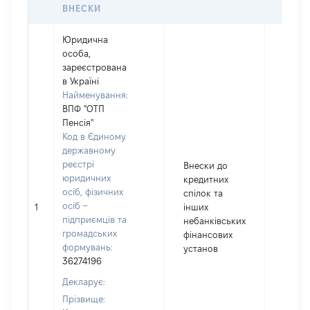
ВНЕСКИ
Юридична
особа,
зареєстрована
в Україні
Найменування:
ВПФ "ОТП
Пенсія"
Код в Єдиному
державному
реєстрі
Внески до
юридичних
кредитних
осіб, фізичних
спілок та
11883
осіб –
1
інших
Валют
підприємців та
небанківських
UAH
громадських
фінансових
формувань:
установ
36274196
Декларує:
Прізвище: