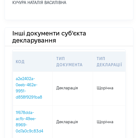
КУЧУРА НАТАЛІЯ ВАСИЛІВНА
Інші документи суб'єкта
декларування
ТИП
ТИП
КОД
ПЕ
ДОКУМЕНТА
ДЕКЛАРАЦІЇ
a2e2402a-
0eeb-462e-
Декларація
Щорічна
202
9951-
d858f9291ba8
1f678dda-
acfb-49ee-
Декларація
Щорічна
202
8969-
0d7a0c9c83d4