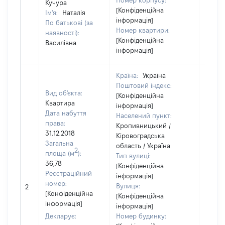
Номер корпусу:
Кучура
[Конфіденційна
Ім'я:
Наталія
інформація]
По батькові (за
Номер квартири:
наявності):
[Конфіденційна
Василівна
інформація]
Країна:
Україна
Поштовий індекс:
Вид об'єкта:
[Конфіденційна
Квартира
інформація]
Дата набуття
Населений пункт:
права:
Кропивницький /
31.12.2018
Кіровоградська
Загальна
область / Україна
2
площа (м
):
Тип вулиці:
36,78
[Конфіденційна
Реєстраційний
інформація]
номер:
Вулиця:
2
19855
[Конфіденційна
[Конфіденційна
інформація]
інформація]
Декларує:
Номер будинку: