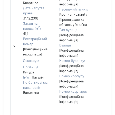
Квартира
інформація]
Дата набуття
Населений пункт:
права:
Кропивницький /
31.12.2018
Кіровоградська
Загальна
область / Україна
2
площа (м
):
Тип вулиці:
41,1
[Конфіденційна
Реєстраційний
інформація]
[Не
номер:
Вулиця:
3
відом
[Конфіденційна
[Конфіденційна
інформація]
інформація]
Декларує:
Номер будинку:
[Конфіденційна
Прізвище:
інформація]
Кучура
Номер корпусу:
Ім'я:
Наталія
[Конфіденційна
По батькові (за
інформація]
наявності):
Номер квартири:
Василівна
[Конфіденційна
інформація]