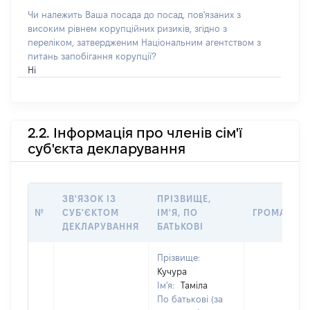
Чи належить Ваша посада до посад, пов'язаних з
високим рівнем корупційних ризиків, згідно з
переліком, затвердженим Національним агентством з
питань запобігання корупції?
Ні
2.2. Інформація про членів сім'ї
суб'єкта декларування
ЗВ'ЯЗОК ІЗ
ПРІЗВИЩЕ,
№
СУБ'ЄКТОМ
ІМ'Я, ПО
ГРОМАДЯН
ДЕКЛАРУВАННЯ
БАТЬКОВІ
Прізвище:
Кучура
Ім'я:
Таміла
По батькові (за