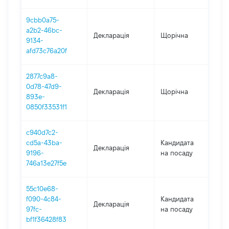
9cbb0a75-
a2b2-46bc-
Декларація
Щорічна
202
9134-
afd73c76a20f
2877c9a8-
0d78-47d9-
Декларація
Щорічна
201
893e-
0850f33531f1
c940d7c2-
cd5a-43ba-
Кандидата
Декларація
201
9196-
на посаду
746a13e27f5e
55c10e68-
f090-4c84-
Кандидата
Декларація
201
97fc-
на посаду
bf1f36428f83