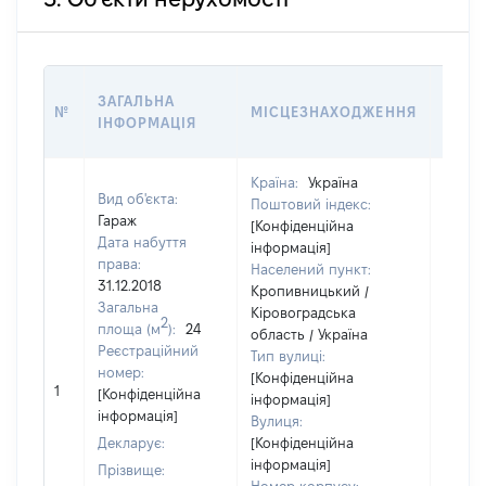
ВАРТ
ЗАГАЛЬНА
№
МІСЦЕЗНАХОДЖЕННЯ
НА Д
ІНФОРМАЦІЯ
НАБУ
Країна:
Україна
Вид об'єкта:
Поштовий індекс:
Гараж
[Конфіденційна
Дата набуття
інформація]
права:
Населений пункт:
31.12.2018
Кропивницький /
Загальна
Кіровоградська
2
площа (м
):
24
область / Україна
Реєстраційний
Тип вулиці:
номер:
[Конфіденційна
[Не
1
[Конфіденційна
інформація]
відом
інформація]
Вулиця:
Декларує:
[Конфіденційна
інформація]
Прізвище: