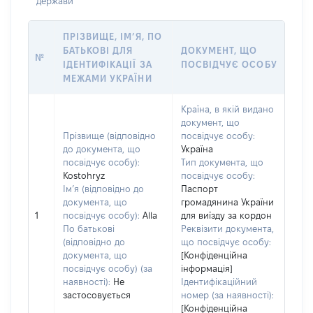
держави
ПРІЗВИЩЕ, ІМ’Я, ПО
БАТЬКОВІ ДЛЯ
ДОКУМЕНТ, ЩО
№
ІДЕНТИФІКАЦІЇ ЗА
ПОСВІДЧУЄ ОСОБУ
МЕЖАМИ УКРАЇНИ
Країна, в якій видано
документ, що
Прізвище (відповідно
посвідчує особу:
до документа, що
Україна
посвідчує особу):
Тип документа, що
Kostohryz
посвідчує особу:
Ім’я (відповідно до
Паспорт
документа, що
громадянина України
1
посвідчує особу):
Alla
для виїзду за кордон
По батькові
Реквізити документа,
(відповідно до
що посвідчує особу:
документа, що
[Конфіденційна
посвідчує особу) (за
інформація]
наявності):
Не
Ідентифікаційний
застосовується
номер (за наявності):
[Конфіденційна