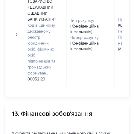
ТОВАРИСТВО
«ДЕРЖАВНИЙ
ОЩАДНИЙ
БАНК УКРАЇНИ»
Прізвищ
Тип рахунку:
Код в Єдиному
КОСТОГ
[Конфіденційна
державному
Ім'я:
АЛ
інформація]
2
реєстрі
По батьк
Номер рахунку:
юридичних
[Конфіденційна
наявност
інформація]
осіб, фізичних
МИКОЛА
осіб –
підприємців та
громадських
формувань:
00032129
13. Фінансові зобов'язання
У суб'єкта декларування чи членів його сім'ї відсутні