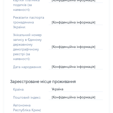
картки платника
податків (за
наявності):
Реквізити паспорта
[Конфіденційна інформація]
громадянина
України:
Унікальний номер
запису в Єдиному
державному
[Конфіденційна інформація]
демографічному
реєстрі (за
наявності):
[Конфіденційна інформація]
Дата народження:
Зареєстроване місце проживання
Україна
Країна:
[Конфіденційна інформація]
Поштовий індекс:
Автономна
Республіка Крим/