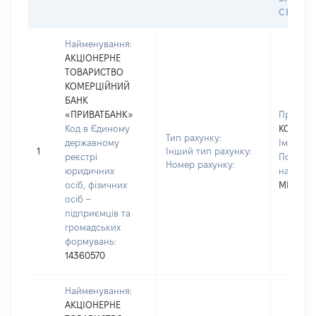
СЕЙФУ 
Найменування:
АКЦІОНЕРНЕ
ТОВАРИСТВО
КОМЕРЦІЙНИЙ
БАНК
«ПРИВАТБАНК»
Прізвищ
Код в Єдиному
КОСТОГ
Тип рахунку:
державному
Ім'я:
АЛ
1
Інший тип рахунку:
реєстрі
По батьк
Номер рахунку:
юридичних
наявност
осіб, фізичних
МИКОЛА
осіб –
підприємців та
громадських
формувань:
14360570
Найменування:
АКЦІОНЕРНЕ