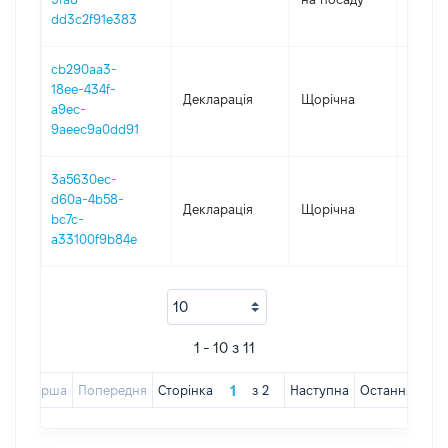
dd3c2f91e383
cb290aa3-
18ee-434f-
Декларація
Щорічна
2018
a9ec-
9aeec9a0dd91
3a5630ec-
d60a-4b58-
Декларація
Щорічна
2017
bc7c-
a33100f9b84e
1 - 10 з 11
Перша
Попередня
Сторінка
з
2
Наступна
Остання