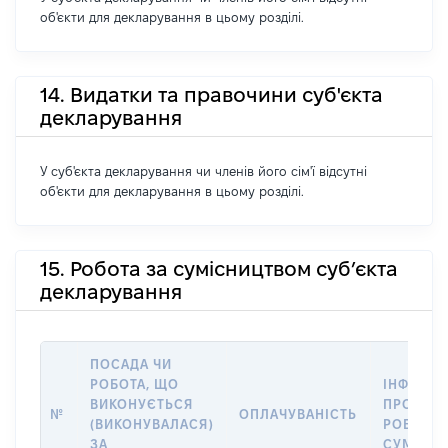
об'єкти для декларування в цьому розділі.
14. Видатки та правочини суб'єкта
декларування
У суб'єкта декларування чи членів його сім'ї відсутні
об'єкти для декларування в цьому розділі.
15. Робота за сумісництвом суб’єкта
декларування
ПОСАДА ЧИ
РОБОТА, ЩО
ІНФОРМА
ВИКОНУЄТЬСЯ
ПРО МІС
№
ОПЛАЧУВАНІСТЬ
(ВИКОНУВАЛАСЯ)
РОБОТИ 
ЗА
СУМІСН