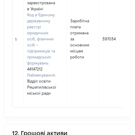
зареєстрована
в Україні
Код в Єдиному
державному
Заробітна
реєстрі
плата
юридичних
отримана
осіб, фізичних
за
397034
1
осіб –
основним
підприємців та
місцем
громадських
роботи
формувань:
44147212
Найменування:
Відділ освіти
Решетилівської
міської ради
12. Грошові активи