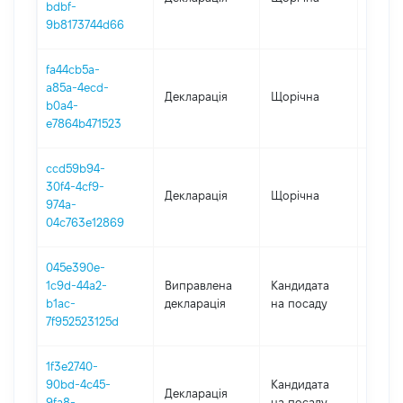
bdbf-
9b8173744d66
fa44cb5a-
a85a-4ecd-
Декларація
Щорічна
2020
b0a4-
e7864b471523
ccd59b94-
30f4-4cf9-
Декларація
Щорічна
2019
974a-
04c763e12869
045e390e-
1c9d-44a2-
Виправлена
Кандидата
2018
b1ac-
декларація
на посаду
7f952523125d
1f3e2740-
90bd-4c45-
Кандидата
Декларація
2018
9fa8-
на посаду