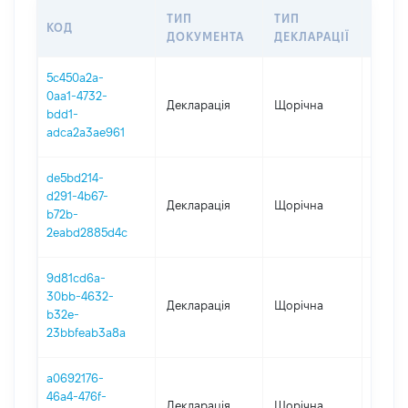
ТИП
ТИП
КОД
ПЕРІ
ДОКУМЕНТА
ДЕКЛАРАЦІЇ
5c450a2a-
0aa1-4732-
Декларація
Щорічна
2025
bdd1-
adca2a3ae961
de5bd214-
d291-4b67-
Декларація
Щорічна
2024
b72b-
2eabd2885d4c
9d81cd6a-
30bb-4632-
Декларація
Щорічна
2022
b32e-
23bbfeab3a8a
a0692176-
46a4-476f-
Декларація
Щорічна
2021