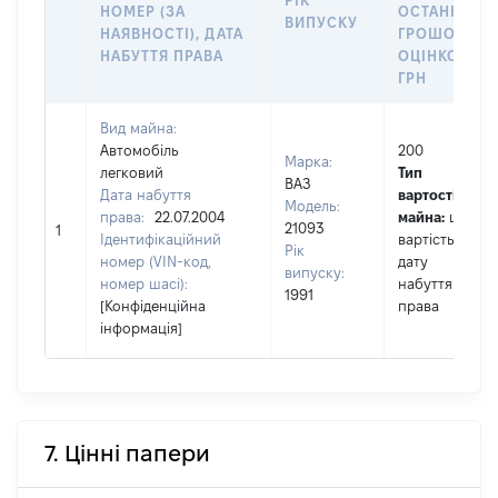
РІК
НОМЕР (ЗА
ОСТАННЬО
ВИПУСКУ
НАЯВНОСТІ), ДАТА
ГРОШОВОЮ
НАБУТТЯ ПРАВА
ОЦІНКОЮ,
ГРН
Вид майна:
Автомобіль
200
Марка:
легковий
Тип
ВАЗ
Дата набуття
вартості
Модель:
права:
22.07.2004
майна:
це
21093
1
Ідентифікаційний
вартість на
Рік
номер (VIN-код,
дату
випуску:
номер шасі):
набуття
1991
[Конфіденційна
права
інформація]
7. Цінні папери