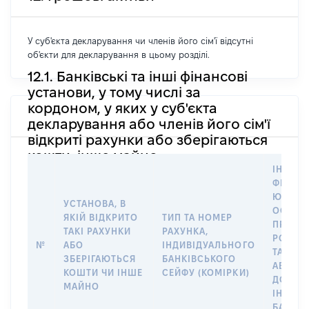
У суб'єкта декларування чи членів його сім'ї відсутні
об'єкти для декларування в цьому розділі.
12.1. Банківські та інші фінансові
установи, у тому числі за
кордоном, у яких у суб'єкта
декларування або членів його сім'ї
відкриті рахунки або зберігаються
кошти, інше майно
ІНФОР
ФІЗИЧН
ЮРИДИ
УСТАНОВА, В
ОСОБУ,
ЯКІЙ ВІДКРИТО
ТИП ТА НОМЕР
ПРАВО
ТАКІ РАХУНКИ
РАХУНКА,
РОЗПО
№
АБО
ІНДИВІДУАЛЬНОГО
ТАКИМ
ЗБЕРІГАЮТЬСЯ
БАНКІВСЬКОГО
АБО М
КОШТИ ЧИ ІНШЕ
СЕЙФУ (КОМІРКИ)
ДО
МАЙНО
ІНДИВ
БАНКІ