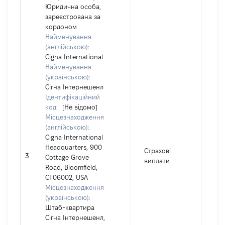
Юридична особа,
зареєстрована за
кордоном
Найменування
(англійською):
Cigna International
Найменування
(українською):
Сігна Інтернешенл
Ідентифікаційний
код:
[Не відомо]
Місцезнаходження
(англійською):
Cigna International
Headquarters, 900
Страхові
3
95
Cottage Grove
виплати
Road, Bloomfield,
CT06002, USA
Місцезнаходження
(українською):
Штаб-квартира
Сігна Інтернешенл,