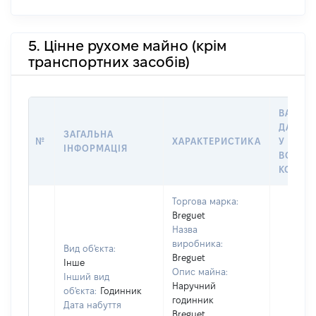
5. Цінне рухоме майно (крім
транспортних засобів)
ВАРТІС
ДАТУ Н
ЗАГАЛЬНА
№
ХАРАКТЕРИСТИКА
У ВЛАС
ІНФОРМАЦІЯ
ВОЛОД
КОРИС
Торгова марка:
Breguet
Назва
виробника:
Вид об'єкта:
Breguet
Інше
Опис майна:
Інший вид
Наручний
об'єкта:
Годинник
годинник
Дата набуття
Breguet