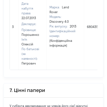
Дата
Марка:
Land
набуття
Rover
права:
Модель:
22.07.2013
Discovery 4.0
Декларує:
Рік випуску:
2013
3
680435
Прізвище:
Ідентифікаційний
Порошенко
номер:
Ім'я:
[Конфіденційна
Олексій
інформація]
По батькові
(за
наявності):
Петрович
7. Цінні папери
У суб'єкта декларування чи членів його сім'ї відсутні