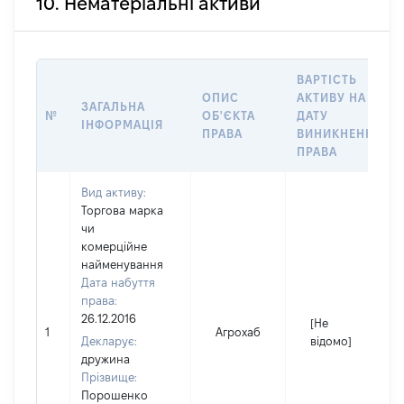
10. Нематеріальні активи
ВАРТІСТЬ
ОПИС
АКТИВУ НА
ЗАГАЛЬНА
№
ОБ'ЄКТА
ДАТУ
ІНФОРМАЦІЯ
ПРАВА
ВИНИКНЕННЯ
ПРАВА
Вид активу:
Торгова марка
чи
комерційне
найменування
Дата набуття
права:
26.12.2016
[Не
1
Агрохаб
Декларує:
відомо]
дружина
Прізвище:
Порошенко