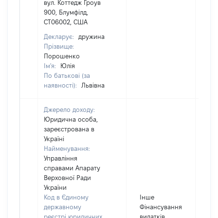
вул. Коттедж Гроув
900, Блумфілд,
СТ06002, США
Декларує:
дружина
Прізвище:
Порошенко
Ім'я:
Юлія
По батькові (за
наявності):
Львівна
Джерело доходу:
Юридична особа,
зареєстрована в
Україні
Найменування:
Управління
справами Апарату
Верховної Ради
України
Код в Єдиному
Інше
державному
Фінансування
реєстрі юридичних
видатків