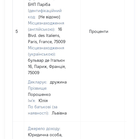
БНП Паріба
Ідентифікаційний
код:
[Не відомо]
Місцезнаходження
(англійською):
16
5
Проценти
44
Blvd. des Italiens,
Paris, France, 75009
Місцезнаходження
(українською):
бульвар де Італьєн
16, Париж, Франція,
75009
Декларує:
дружина
Прізвище:
Порошенко
Ім'я:
Юлія
По батькові (за
наявності):
Львівна
Джерело доходу:
Юридична особа,