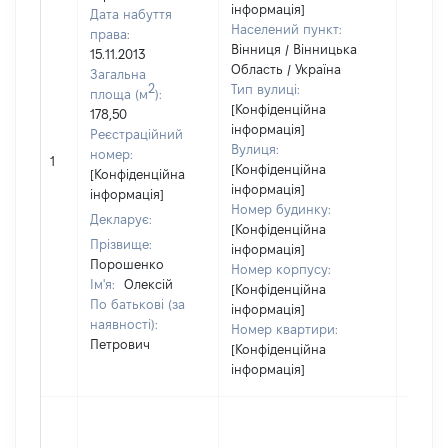
інформація]
Дата набуття
Населений пункт:
права:
Вінниця / Вінницька
15.11.2013
Область / Україна
Загальна
2
Тип вулиці:
площа (м
):
[Конфіденційна
178,50
інформація]
Реєстраційний
Вулиця:
номер:
1
18000
[Конфіденційна
[Конфіденційна
інформація]
інформація]
Номер будинку:
Декларує:
[Конфіденційна
Прізвище:
інформація]
Порошенко
Номер корпусу:
Ім'я:
Олексій
[Конфіденційна
По батькові (за
інформація]
наявності):
Номер квартири:
Петрович
[Конфіденційна
інформація]