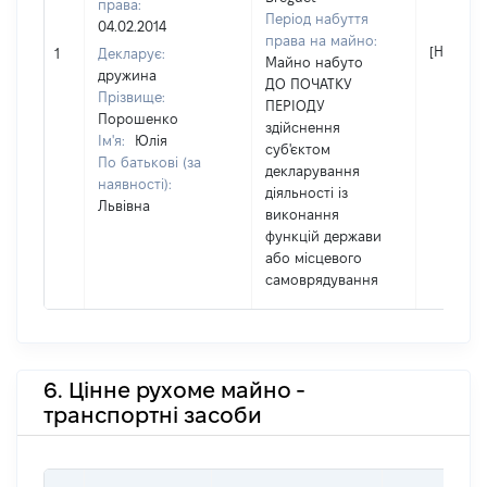
права:
Період набуття
04.02.2014
права на майно:
[Не відо
1
Декларує:
Майно набуто
дружина
ДО ПОЧАТКУ
Прізвище:
ПЕРІОДУ
Порошенко
здійснення
Ім'я:
Юлія
суб'єктом
По батькові (за
декларування
наявності):
діяльності із
Львівна
виконання
функцій держави
або місцевого
самоврядування
6. Цінне рухоме майно -
транспортні засоби