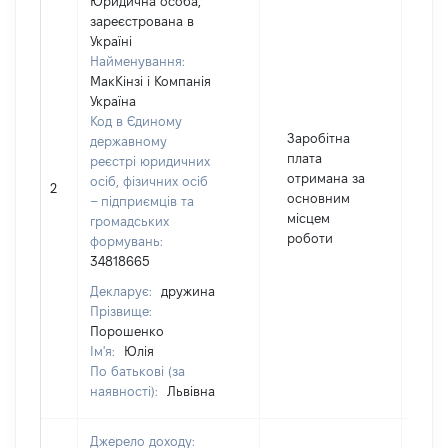
Юридична особа,
зареєстрована в
Україні
Найменування:
МакКінзі і Компанія
Україна
Код в Єдиному
Заробітна
державному
плата
реєстрі юридичних
отримана за
осіб, фізичних осіб
2
82
основним
– підприємців та
місцем
громадських
роботи
формувань:
34818665
Декларує:
дружина
Прізвище:
Порошенко
Ім'я:
Юлія
По батькові (за
наявності):
Львівна
Джерело доходу: