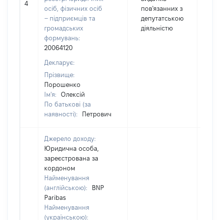
4
16
осіб, фізичних осіб
пов'язанних з
– підприємців та
депутатською
громадських
діяльністю
формувань:
20064120
Декларує:
Прізвище:
Порошенко
Ім'я:
Олексій
По батькові (за
наявності):
Петрович
Джерело доходу:
Юридична особа,
зареєстрована за
кордоном
Найменування
(англійською):
BNP
Paribas
Найменування
(українською):