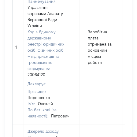
Найменування:
Управління
справами Апарату
Верховної Ради
України
Код в Єдиному
Заробітна
державному
плата
реєстрі юридичних
отримана за
1
15
осіб, фізичних осіб
основним
– підприємців та
місцем
громадських
роботи
формувань:
20064120
Декларує:
Прізвище:
Порошенко
Ім'я:
Олексій
По батькові (за
наявності):
Петрович
Джерело доходу: