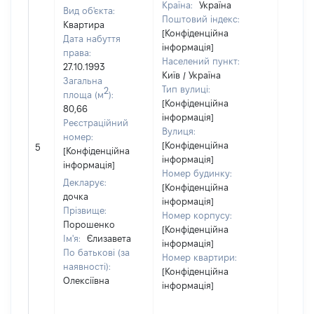
Країна:
Україна
Вид об'єкта:
Поштовий індекс:
Квартира
[Конфіденційна
Дата набуття
інформація]
права:
Населений пункт:
27.10.1993
Київ / Україна
Загальна
Тип вулиці:
2
площа (м
):
[Конфіденційна
80,66
інформація]
Реєстраційний
Вулиця:
номер:
[Не
[Конфіденційна
5
[Конфіденційна
відом
інформація]
інформація]
Номер будинку:
Декларує:
[Конфіденційна
дочка
інформація]
Прізвище:
Номер корпусу:
Порошенко
[Конфіденційна
Ім'я:
Єлизавета
інформація]
По батькові (за
Номер квартири:
наявності):
[Конфіденційна
Олексіївна
інформація]