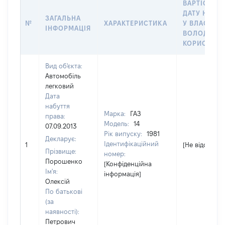
ВАРТІСТЬ Н
ДАТУ НАБУ
ЗАГАЛЬНА
№
ХАРАКТЕРИСТИКА
У ВЛАСНІСТ
ІНФОРМАЦІЯ
ВОЛОДІННЯ
КОРИСТУВ
Вид об'єкта:
Автомобіль
легковий
Дата
набуття
Марка:
ГАЗ
права:
Модель:
14
07.09.2013
Рік випуску:
1981
Декларує:
Ідентифікаційний
1
[Не відомо]
Прізвище:
номер:
Порошенко
[Конфіденційна
Ім'я:
інформація]
Олексій
По батькові
(за
наявності):
Петрович