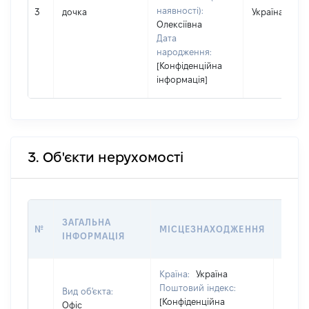
наявності):
3
дочка
Україна
Олексіївна
Дата
народження:
[Конфіденційна
інформація]
3. Об'єкти нерухомості
ВАРТ
ЗАГАЛЬНА
№
МІСЦЕЗНАХОДЖЕННЯ
НА Д
ІНФОРМАЦІЯ
НАБУ
Країна:
Україна
Поштовий індекс:
Вид об'єкта:
[Конфіденційна
Офіс