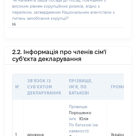
Чи належить Ваша посада до посад, пов'язаних з
високим рівнем корупційних ризиків, згідно з
переліком, затвердженим Національним агентством з
питань запобігання корупції?
Ні
2.2. Інформація про членів сім'ї
суб'єкта декларування
ЗВ'ЯЗОК ІЗ
ПРІЗВИЩЕ,
№
СУБ'ЄКТОМ
ІМ'Я, ПО
ГРОМАДЯН
ДЕКЛАРУВАННЯ
БАТЬКОВІ
Прізвище:
Порошенко
Ім'я:
Юлія
По батькові (за
наявності):
1
дружина
Україна