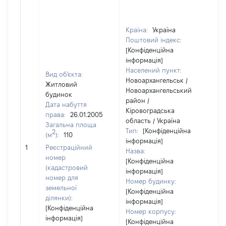
Країна:
Україна
Поштовий індекс:
[Конфіденційна
інформація]
Населений пункт:
Вид об'єкта:
Новоархангельськ /
Житловий
Новоархангельський
будинок
район /
Дата набуття
Кіровоградська
права:
26.01.2005
область / Україна
Загальна площа
Тип:
[Конфіденційна
2
(м
):
110
інформація]
205
1
Реєстраційний
Назва:
номер
[Конфіденційна
(кадастровий
інформація]
номер для
Номер будинку:
земельної
[Конфіденційна
ділянки):
інформація]
[Конфіденційна
Номер корпусу:
інформація]
[Конфіденційна