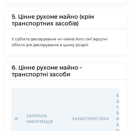
5. Цінне рухоме майно (крім
транспортних засобів)
У суб'єкта декларування чи членів його сім'ї відсутні
об'єкти для декларування в цьому розділі.
6. Цінне рухоме майно -
транспортні засоби
ВАРТІС
ДАТУ 
У ВЛАС
ВОЛОД
ЗАГАЛЬНА
№
ХАРАКТЕРИСТИКА
КОРИС
ІНФОРМАЦІЯ
АБО З
ОСТА