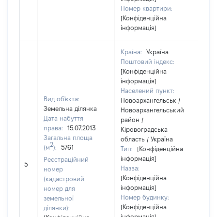
Номер квартири:
[Конфіденційна
інформація]
Країна:
Україна
Поштовий індекс:
[Конфіденційна
інформація]
Населений пункт:
Вид об'єкта:
Новоархангельськ /
Земельна ділянка
Новоархангельський
Дата набуття
район /
права:
15.07.2013
Кіровоградська
Загальна площа
область / Україна
2
(м
):
5761
Тип:
[Конфіденційна
інформація]
Реєстраційний
965
5
Назва:
номер
[Конфіденційна
(кадастровий
інформація]
номер для
Номер будинку:
земельної
[Конфіденційна
ділянки):
інформація]