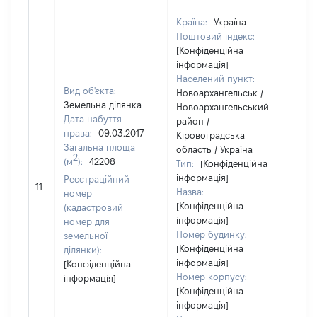
Країна:
Україна
Поштовий індекс:
[Конфіденційна
інформація]
Населений пункт:
Вид об'єкта:
Новоархангельськ /
Земельна ділянка
Новоархангельський
Дата набуття
район /
права:
09.03.2017
Кіровоградська
Загальна площа
область / Україна
2
(м
):
42208
Тип:
[Конфіденційна
інформація]
Реєстраційний
117
11
Назва:
номер
[Конфіденційна
(кадастровий
інформація]
номер для
Номер будинку:
земельної
[Конфіденційна
ділянки):
інформація]
[Конфіденційна
Номер корпусу:
інформація]
[Конфіденційна
інформація]