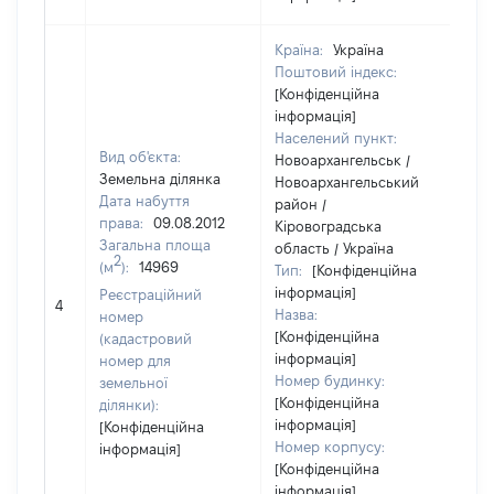
Країна:
Україна
Поштовий індекс:
[Конфіденційна
інформація]
Населений пункт:
Вид об'єкта:
Новоархангельськ /
Земельна ділянка
Новоархангельський
Дата набуття
район /
права:
09.08.2012
Кіровоградська
Загальна площа
область / Україна
2
(м
):
14969
Тип:
[Конфіденційна
інформація]
Реєстраційний
[Не
4
Назва:
номер
[Конфіденційна
(кадастровий
інформація]
номер для
Номер будинку:
земельної
[Конфіденційна
ділянки):
інформація]
[Конфіденційна
Номер корпусу:
інформація]
[Конфіденційна
інформація]