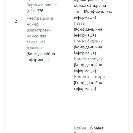
Загальна площа
область / Україна
2
(м
):
776
Тип:
[Конфіденційна
інформація]
Реєстраційний
[Не
2
Назва:
номер
[Конфіденційна
(кадастровий
інформація]
номер для
Номер будинку:
земельної
[Конфіденційна
ділянки):
інформація]
[Конфіденційна
Номер корпусу:
інформація]
[Конфіденційна
інформація]
Номер квартири:
[Конфіденційна
інформація]
Країна:
Україна