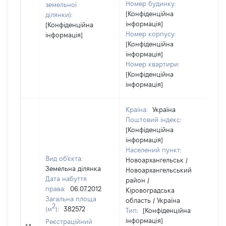
Номер будинку:
земельної
[Конфіденційна
ділянки):
інформація]
[Конфіденційна
Номер корпусу:
інформація]
[Конфіденційна
інформація]
Номер квартири:
[Конфіденційна
інформація]
Країна:
Україна
Поштовий індекс:
[Конфіденційна
інформація]
Населений пункт:
Вид об'єкта:
Новоархангельськ /
Земельна ділянка
Новоархангельський
Дата набуття
район /
права:
06.07.2012
Кіровоградська
Загальна площа
область / Україна
2
(м
):
382572
Тип:
[Конфіденційна
інформація]
Реєстраційний
812