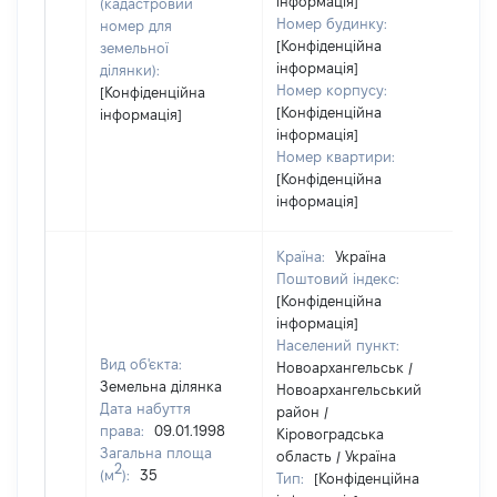
інформація]
(кадастровий
Номер будинку:
номер для
[Конфіденційна
земельної
інформація]
ділянки):
Номер корпусу:
[Конфіденційна
[Конфіденційна
інформація]
інформація]
Номер квартири:
[Конфіденційна
інформація]
Країна:
Україна
Поштовий індекс:
[Конфіденційна
інформація]
Населений пункт:
Вид об'єкта:
Новоархангельськ /
Земельна ділянка
Новоархангельський
Дата набуття
район /
права:
09.01.1998
Кіровоградська
Загальна площа
область / Україна
2
(м
):
35
Тип:
[Конфіденційна