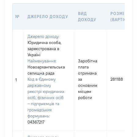
ВИД
РОЗМІР
№
ДЖЕРЕЛО ДОХОДУ
ДОХОДУ
(ВАРТІСТЬ)
Джерело доходу:
Юридична особа,
зареєстрована в
Україні
Найменування:
Заробітна
Новоархангельська
плата
селищна рада
отримана
Код в Єдиному
за
281188
1
державному
основним
реєстрі юридичних
місцем
осіб, фізичних осіб
роботи
– підприємців та
громадських
формувань:
04367217