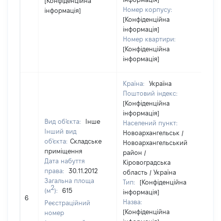
[Конфіденційна
Номер корпусу:
інформація]
[Конфіденційна
інформація]
Номер квартири:
[Конфіденційна
інформація]
Країна:
Україна
Поштовий індекс:
[Конфіденційна
інформація]
Вид об'єкта:
Інше
Населений пункт:
Інший вид
Новоархангельськ /
об'єкта:
Складське
Новоархангельський
приміщення
район /
Дата набуття
Кіровоградська
права:
30.11.2012
область / Україна
Загальна площа
Тип:
[Конфіденційна
2
(м
):
615
інформація]
15
6
Назва:
Реєстраційний
[Конфіденційна
номер