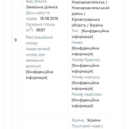
Вид об'єкта:
Новоархангельськ /
Земельна ділянка
Новоархангельський
Дата набуття
район /
права:
18.08.2014
Кіровоградська
Загальна площа
область / Україна
2
(м
):
9697
Тип:
[Конфіденційна
інформація]
Реєстраційний
[Не
9
Назва:
номер
[Конфіденційна
(кадастровий
інформація]
номер для
Номер будинку:
земельної
[Конфіденційна
ділянки):
інформація]
[Конфіденційна
Номер корпусу:
інформація]
[Конфіденційна
інформація]
Номер квартири:
[Конфіденційна
інформація]
Країна:
Україна
Поштовий індекс: