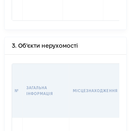
3. Об'єкти нерухомості
ВА
ДА
НА
ЗАГАЛЬНА
ПР
№
МІСЦЕЗНАХОДЖЕННЯ
ІНФОРМАЦІЯ
ЗА
ОС
Г
ОЦ