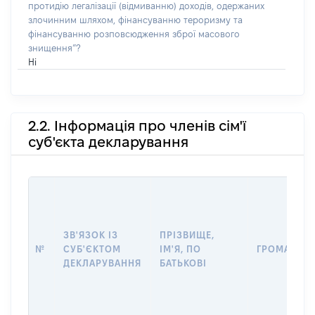
протидію легалізації (відмиванню) доходів, одержаних
злочинним шляхом, фінансуванню тероризму та
фінансуванню розповсюдження зброї масового
знищення”?
Ні
2.2. Інформація про членів сім'ї
суб'єкта декларування
ЗВ'ЯЗОК ІЗ
ПРІЗВИЩЕ,
№
СУБ'ЄКТОМ
ІМ'Я, ПО
ГРОМАДЯН
ДЕКЛАРУВАННЯ
БАТЬКОВІ