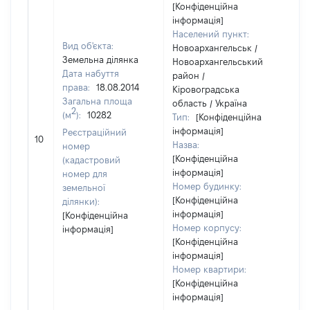
[Конфіденційна
інформація]
Населений пункт:
Вид об'єкта:
Новоархангельськ /
Земельна ділянка
Новоархангельський
Дата набуття
район /
права:
18.08.2014
Кіровоградська
Загальна площа
область / Україна
2
(м
):
10282
Тип:
[Конфіденційна
інформація]
Реєстраційний
[Не
10
Назва:
номер
[Конфіденційна
(кадастровий
інформація]
номер для
Номер будинку:
земельної
[Конфіденційна
ділянки):
інформація]
[Конфіденційна
Номер корпусу:
інформація]
[Конфіденційна
інформація]
Номер квартири:
[Конфіденційна
інформація]