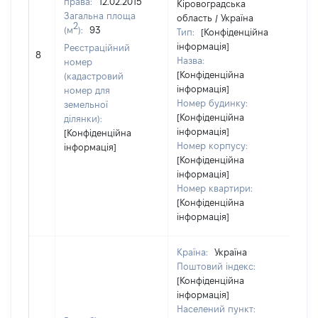
права:
12.02.2015
Кіровоградська
Загальна площа
область / Україна
2
(м
):
93
Тип:
[Конфіденційна
інформація]
Реєстраційний
[Не
8
Назва:
номер
[Конфіденційна
(кадастровий
інформація]
номер для
Номер будинку:
земельної
[Конфіденційна
ділянки):
інформація]
[Конфіденційна
Номер корпусу:
інформація]
[Конфіденційна
інформація]
Номер квартири:
[Конфіденційна
інформація]
Країна:
Україна
Поштовий індекс:
[Конфіденційна
інформація]
Населений пункт: