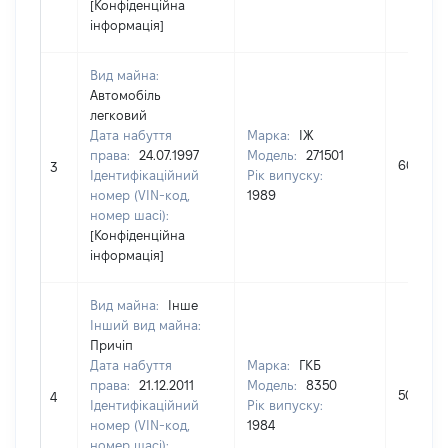
[Конфіденційна
інформація]
Вид майна:
Автомобіль
легковий
Дата набуття
Марка:
ІЖ
права:
24.07.1997
Модель:
271501
6000
3
Ідентифікаційний
Рік випуску:
номер (VIN-код,
1989
номер шасі):
[Конфіденційна
інформація]
Вид майна:
Інше
Інший вид майна:
Причіп
Дата набуття
Марка:
ГКБ
права:
21.12.2011
Модель:
8350
5000
4
Ідентифікаційний
Рік випуску:
номер (VIN-код,
1984
номер шасі):