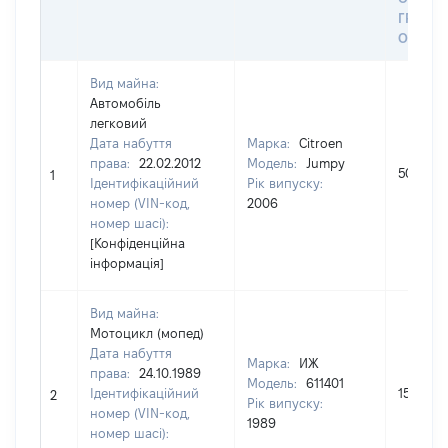
ГРОШ
ОЦІНК
Вид майна:
Автомобіль
легковий
Дата набуття
Марка:
Citroen
права:
22.02.2012
Модель:
Jumpy
50000
1
Ідентифікаційний
Рік випуску:
номер (VIN-код,
2006
номер шасі):
[Конфіденційна
інформація]
Вид майна:
Мотоцикл (мопед)
Дата набуття
Марка:
ИЖ
права:
24.10.1989
Модель:
611401
Ідентифікаційний
1500
2
Рік випуску:
номер (VIN-код,
1989
номер шасі):