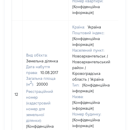
Номер квартири:
[Конфіденційна
інформація]
Країна:
Україна
Поштовий індекс:
[Конфіденційна
інформація]
Населений пункт:
Вид об'єкта:
Новоархангельськ /
Земельна ділянка
Новоархангельський
Дата набуття
район /
права:
10.08.2017
Кіровоградська
Загальна площа
область / Україна
2
(м
):
20000
Тип:
[Конфіденційна
інформація]
Реєстраційний
[Не
12
Назва:
номер
[Конфіденційна
(кадастровий
інформація]
номер для
Номер будинку:
земельної
[Конфіденційна
ділянки):
інформація]
[Конфіденційна