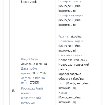
Номер корпусу:
інформація]
[Конфіденційна
інформація]
Номер квартири:
[Конфіденційна
інформація]
Країна:
Україна
Поштовий індекс:
[Конфіденційна
інформація]
Населений пункт:
Вид об'єкта:
Новоархангельськ /
Земельна ділянка
Новоархангельський
Дата набуття
район /
права:
11.06.2012
Кіровоградська
Загальна площа
область / Україна
2
(м
):
575931
Тип:
[Конфіденційна
інформація]
Реєстраційний
117
13
Назва:
номер
[Конфіденційна
(кадастровий
інформація]
номер для