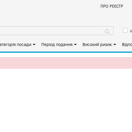
Й
ПРО РЕЄСТР
ш
атегорія посади:
Період подання:
Високий ризик:
Відп