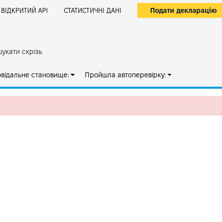
Подати декларацію
ВІДКРИТИЙ АРІ
СТАТИСТИЧНІ ДАНІ
укати скрізь
овідальне становище:
Пройшла автоперевірку: