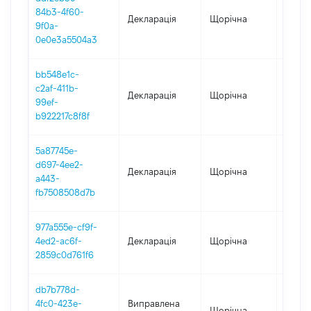
84b3-4f60-
Декларація
Щорічна
2023
9f0a-
0e0e3a5504a3
bb548e1c-
c2af-411b-
Декларація
Щорічна
2022
99ef-
b922217c8f8f
5a87745e-
d697-4ee2-
Декларація
Щорічна
2021
a443-
fb7508508d7b
977a555e-cf9f-
4ed2-ac6f-
Декларація
Щорічна
2020
2859c0d761f6
db7b778d-
4fc0-423e-
Виправлена
Щорічна
2019