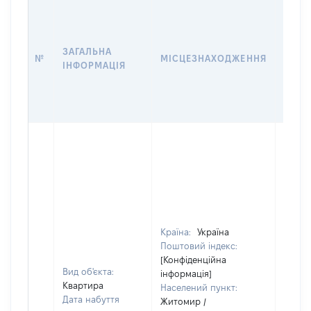
ВАРТ
ДАТУ
НАБУ
ЗАГАЛЬНА
ПРАВ
№
МІСЦЕЗНАХОДЖЕННЯ
ІНФОРМАЦІЯ
ЗА
ОСТ
ГРО
ОЦІ
Країна:
Україна
Поштовий індекс:
[Конфіденційна
Вид об'єкта:
інформація]
Квартира
Населений пункт:
Дата набуття
Житомир /