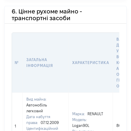
6. Цінне рухоме майно -
транспортні засоби
ВАРТІС
ДАТУ 
У ВЛАС
ВОЛОД
ЗАГАЛЬНА
№
ХАРАКТЕРИСТИКА
КОРИС
ІНФОРМАЦІЯ
АБО З
ОСТА
ГРОШ
ОЦІНК
Вид майна:
Автомобіль
легковий
Марка:
RENAULT
Дата набуття
Модель:
права:
07.12.2009
Logan90L
86209
1
Ідентифікаційний