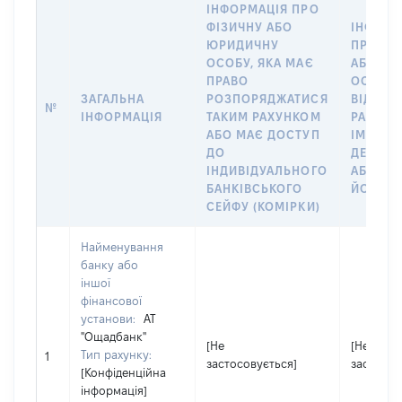
ІНФОРМАЦІЯ ПРО
ФІЗИЧНУ АБО
ІНФОРМ
ЮРИДИЧНУ
ПРО ФІ
ОСОБУ, ЯКА МАЄ
АБО Ю
ПРАВО
ОСОБУ,
ЗАГАЛЬНА
РОЗПОРЯДЖАТИСЯ
ВІДКРИ
№
ІНФОРМАЦІЯ
ТАКИМ РАХУНКОМ
РАХУНО
АБО МАЄ ДОСТУП
ІМ’Я СУ
ДО
ДЕКЛАР
ІНДИВІДУАЛЬНОГО
АБО ЧЛ
БАНКІВСЬКОГО
ЙОГО СІ
СЕЙФУ (КОМІРКИ)
Найменування
банку або
іншої
фінансової
установи:
АТ
"Ощадбанк"
[Не
[Не
Тип рахунку:
1
застосовується]
застосов
[Конфіденційна
інформація]