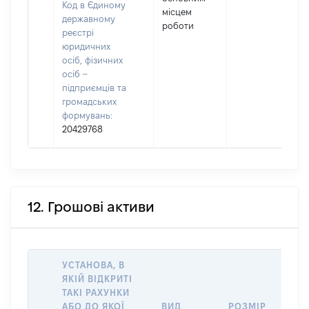
Код в Єдиному
місцем
державному
роботи
реєстрі
юридичних
осіб, фізичних
осіб –
підприємців та
громадських
формувань:
20429768
12. Грошові активи
УСТАНОВА, В
ЯКІЙ ВІДКРИТІ
ТАКІ РАХУНКИ
ІН
АБО ДО ЯКОЇ
ВИД
РОЗМІР