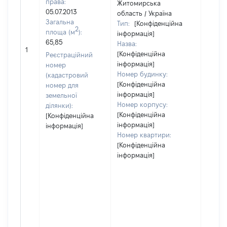
права:
Житомирська
05.07.2013
область / Україна
Загальна
Тип:
[Конфіденційна
2
площа (м
):
інформація]
65,85
Назва:
23969
1
[Конфіденційна
Реєстраційний
інформація]
номер
Номер будинку:
(кадастровий
[Конфіденційна
номер для
інформація]
земельної
Номер корпусу:
ділянки):
[Конфіденційна
[Конфіденційна
інформація]
інформація]
Номер квартири:
[Конфіденційна
інформація]