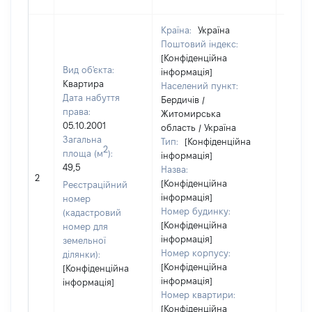
Країна:
Україна
Поштовий індекс:
[Конфіденційна
Вид об'єкта:
інформація]
Квартира
Населений пункт:
Дата набуття
Бердичів /
права:
Житомирська
05.10.2001
область / Україна
Загальна
Тип:
[Конфіденційна
2
площа (м
):
інформація]
49,5
Назва:
13125
2
[Конфіденційна
Реєстраційний
інформація]
номер
Номер будинку:
(кадастровий
[Конфіденційна
номер для
інформація]
земельної
Номер корпусу:
ділянки):
[Конфіденційна
[Конфіденційна
інформація]
інформація]
Номер квартири:
[Конфіденційна