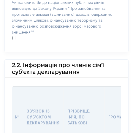
Чи належите Ви до національних публічних діячів
відповідно до Закону України “Про запобігання та
протидію легалізації (відмиванню) доходів, одержаних
злочинним шляхом, фінансуванню тероризму та
фінансуванню розповсюдження зброї масового
знищення”?
Ні
2.2. Інформація про членів сім'ї
суб'єкта декларування
ЗВ'ЯЗОК ІЗ
ПРІЗВИЩЕ,
№
СУБ'ЄКТОМ
ІМ'Я, ПО
ГРОМАДЯН
ДЕКЛАРУВАННЯ
БАТЬКОВІ