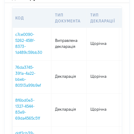
ТИП
ТИП
КОД
ПЕРІ
ДОКУМЕНТА
ДЕКЛАРАЦІЇ
c7ce0090-
5262-458f-
Виправлена
Щорічна
2025
8373-
декларація
1d489c59bb30
76da3745-
391a-4a22-
Декларація
Щорічна
2025
bbeb-
80513a99b9ef
8f6bd0e3-
1327-4544-
Декларація
Щорічна
2024
83e9-
69da4565c51f
ddf2cb39-