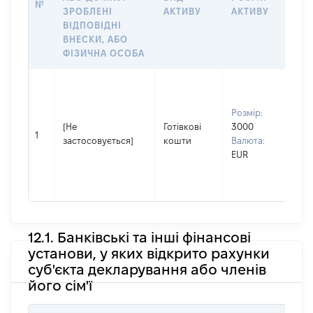
№
ЩО
ЗРОБЛЕНІ
АКТИВУ
АКТИВУ
НА
ВІДПОВІДНІ
ВНЕСКИ, АБО
ФІЗИЧНА ОСОБА
Вла
Прі
Розмір:
Ше
[Не
Готівкові
3000
Ім'
1
застосовується]
кошти
Валюта:
По 
EUR
(за
ная
Ста
12.1. Банківські та інші фінансові
установи, у яких відкрито рахунки
суб'єкта декларування або членів
його сім'ї