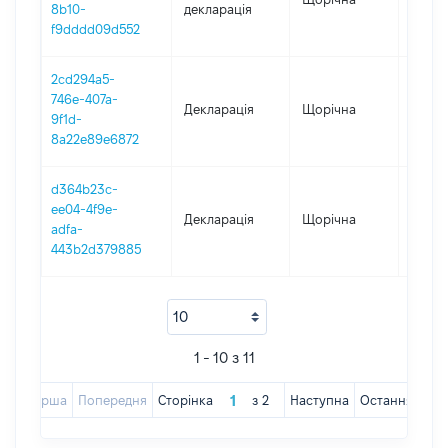
8b10-
декларація
f9dddd09d552
2cd294a5-
746e-407a-
Декларація
Щорічна
2018
9f1d-
8a22e89e6872
d364b23c-
ee04-4f9e-
Декларація
Щорічна
2017
adfa-
443b2d379885
1 - 10 з 11
Перша
Попередня
Сторінка
з
2
Наступна
Остання