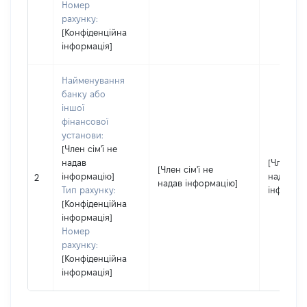
Номер
рахунку:
[Конфіденційна
інформація]
Найменування
банку або
іншої
фінансової
установи:
[Член сім'ї не
надав
[Член сім
[Член сім'ї не
інформацію]
надав
2
надав інформацію]
Тип рахунку:
інформац
[Конфіденційна
інформація]
Номер
рахунку:
[Конфіденційна
інформація]