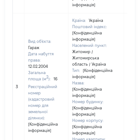
інформація]
Країна:
Україна
Поштовий індекс:
[Конфіденційна
інформація]
Вид об'єкта:
Населений пункт:
Гараж
Житомир /
Дата набуття
Житомирська
права:
область / Україна
12.02.2004
Тип:
[Конфіденційна
Загальна
інформація]
2
площа (м
):
16
Назва:
500
3
Реєстраційний
[Конфіденційна
номер
інформація]
(кадастровий
Номер будинку:
номер для
[Конфіденційна
земельної
інформація]
ділянки):
Номер корпусу:
[Конфіденційна
[Конфіденційна
інформація]
інформація]
Номер квартири: