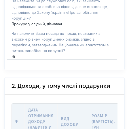
Чи належите Ви до службових осіб, які займають
відповідальне та особливо відповідальне становище,
відповідно до Закону України «Про запобігання
корупції»?
Прокурор, слідчий, дізнавач
Чи належить Ваша посада до посад, пов'язаних з
високим рівнем корупційних ризиків, згідно з
переліком, затвердженим Національним агентством з
питань запобігання корупції?
Ні
2. Доходи, у тому числі подарунки
ДАТА
ІН
ОТРИМАННЯ
РОЗМІР
ВИД
ПР
№
ДОХОДУ
(ВАРТІСТЬ),
ДОХОДУ
(Д
(НАБУТТЯ У
ГРН