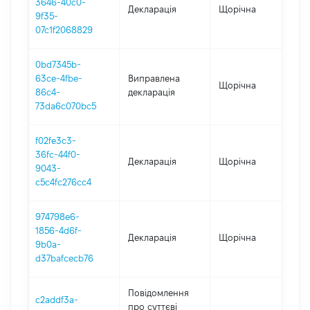
3646-40c0-
Декларація
Щорічна
202
9f35-
07c1f2068829
0bd7345b-
63ce-4fbe-
Виправлена
Щорічна
202
86c4-
декларація
73da6c070bc5
f02fe3c3-
36fc-44f0-
Декларація
Щорічна
202
9043-
c5c4fc276cc4
974798e6-
1856-4d6f-
Декларація
Щорічна
202
9b0a-
d37bafcecb76
Повідомлення
c2addf3a-
про суттєві