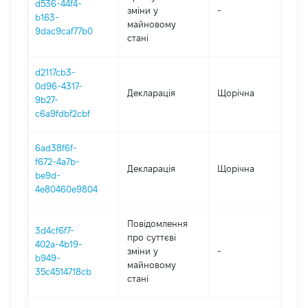
d536-44f4-
зміни y
-
202
b163-
майновому
9dac9caf77b0
стані
d2117cb3-
0d96-4317-
Декларація
Щорічна
202
9b27-
c6a9fdbf2cbf
6ad38f6f-
f672-4a7b-
Декларація
Щорічна
201
be9d-
4e80460e9804
Повідомлення
3d4cf6f7-
про суттєві
402a-4b19-
зміни y
-
202
b949-
майновому
35c4514718cb
стані