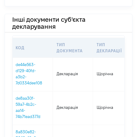
Інші документи суб'єкта
декларування
ТИП
ТИП
КОД
ПЕ
ДОКУМЕНТА
ДЕКЛАРАЦІЇ
de44e563-
d129-40fd-
Декларація
Щорічна
202
a3b2-
7d0334dee108
de8aa30f-
59a7-4b2c-
Декларація
Щорічна
202
aa14-
74b71ead377d
8a830e82-