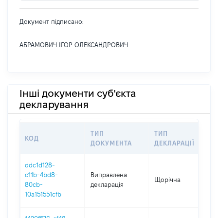
Документ підписано:
АБРАМОВИЧ ІГОР ОЛЕКСАНДРОВИЧ
Інші документи суб'єкта
декларування
ТИП
ТИП
КОД
П
ДОКУМЕНТА
ДЕКЛАРАЦІЇ
ddc1d128-
c11b-4bd8-
Виправлена
Щорічна
2
80cb-
декларація
10a151551cfb