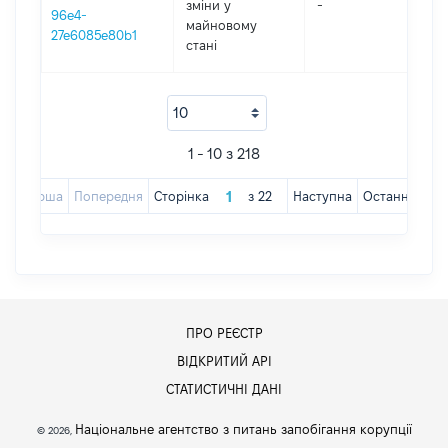
зміни y
-
2
96e4-
майновому
27e6085e80b1
стані
1 - 10 з 218
Перша
Попередня
Сторінка
з
22
Наступна
Остання
ПРО РЕЄСТР
ВІДКРИТИЙ АРІ
СТАТИСТИЧНІ ДАНІ
Національне агентство з питань запобігання корупції
© 2026,