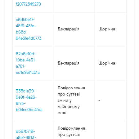
0
f20772549279
c6d50e17-
46f6-48fe-
Декларація
Щорічна
2
b68d-
94e5fe4d0773
82b6e10d-
10be-4a31-
Декларація
Щорічна
2
a761-
ed1e9ef1c51a
Повідомлення
335c1e39-
про суттєві
9e9f-4e26-
зміни y
-
2
9f73-
майновому
b04ec0bc4fda
стані
Повідомлення
db97b7f9-
про суттєві
a8ef-4813-