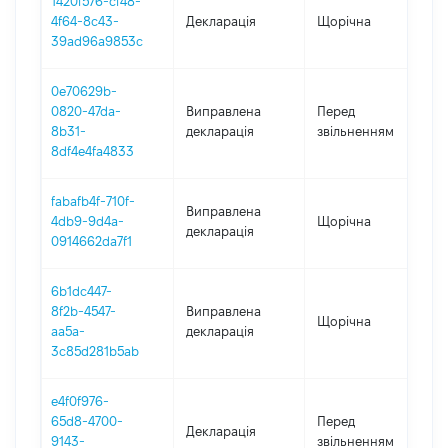
1420f576-cf48-
4f64-8c43-
Декларація
Щорічна
2
39ad96a9853c
0e70629b-
0
0820-47da-
Виправлена
Перед
-
8b31-
декларація
звільненням
0
8df4e4fa4833
fabafb4f-710f-
Виправлена
4db9-9d4a-
Щорічна
2
декларація
0914662da7f1
6b1dc447-
8f2b-4547-
Виправлена
Щорічна
2
aa5a-
декларація
3c85d281b5ab
e4f0f976-
0
65d8-4700-
Перед
Декларація
-
9143-
звільненням