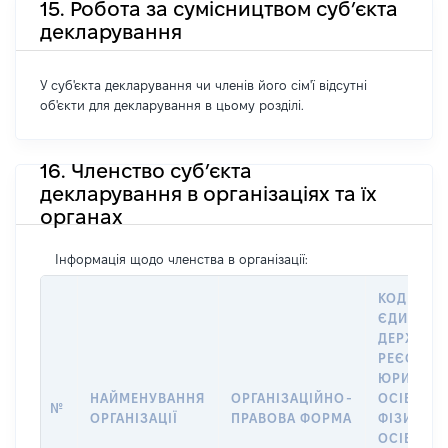
15. Робота за сумісництвом суб’єкта
декларування
У суб'єкта декларування чи членів його сім'ї відсутні
об'єкти для декларування в цьому розділі.
16. Членство суб’єкта
декларування в організаціях та їх
органах
Інформація щодо членства в організації:
КОД В
ЄДИНОМ
ДЕРЖАВН
РЕЄСТРІ
ЮРИДИЧ
НАЙМЕНУВАННЯ
ОРГАНІЗАЦІЙНО-
ОСІБ,
№
ОРГАНІЗАЦІЇ
ПРАВОВА ФОРМА
ФІЗИЧНИ
ОСІБ –