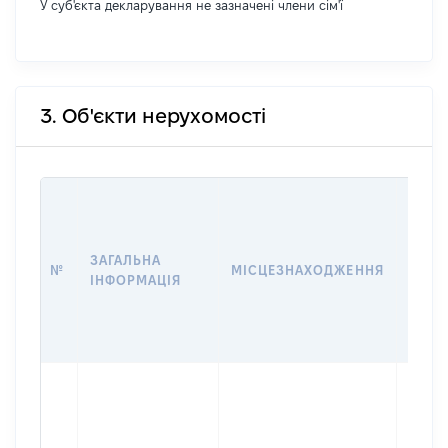
У суб'єкта декларування не зазначені члени сім'ї
3. Об'єкти нерухомості
ВАРТ
ДАТУ
НАБУ
ЗАГАЛЬНА
ПРАВ
№
МІСЦЕЗНАХОДЖЕННЯ
ІНФОРМАЦІЯ
ЗА
ОСТ
ГРО
ОЦІ