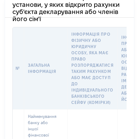
установи, у яких відкрито рахунки
суб'єкта декларування або членів
його сім'ї
ІНФОРМАЦІЯ ПРО
ІНФОРМ
ФІЗИЧНУ АБО
ПРО ФІ
ЮРИДИЧНУ
АБО
ОСОБУ, ЯКА МАЄ
ЮРИДИ
ПРАВО
ОСОБУ,
ЗАГАЛЬНА
РОЗПОРЯДЖАТИСЯ
№
ВІДКРИ
ІНФОРМАЦІЯ
ТАКИМ РАХУНКОМ
РАХУНО
АБО МАЄ ДОСТУП
ІМ’Я СУ
ДО
ДЕКЛАР
ІНДИВІДУАЛЬНОГО
АБО ЧЛ
БАНКІВСЬКОГО
ЙОГО СІ
СЕЙФУ (КОМІРКИ)
Найменування
банку або
іншої
фінансової