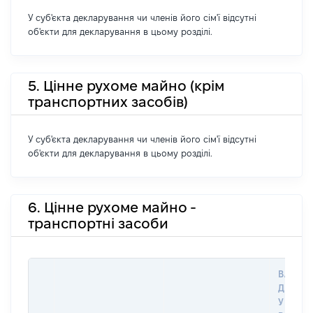
У суб'єкта декларування чи членів його сім'ї відсутні
об'єкти для декларування в цьому розділі.
5. Цінне рухоме майно (крім
транспортних засобів)
У суб'єкта декларування чи членів його сім'ї відсутні
об'єкти для декларування в цьому розділі.
6. Цінне рухоме майно -
транспортні засоби
ВАРТІС
ДАТУ 
У ВЛАС