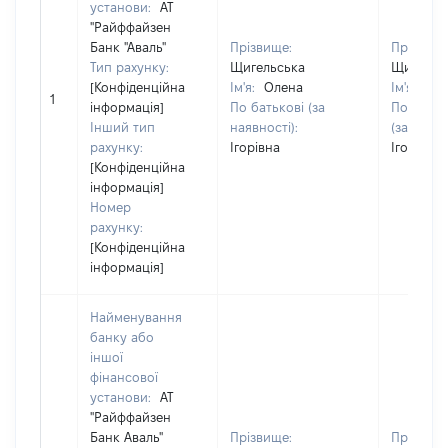
установи:
АТ
"Райффайзен
Банк "Аваль"
Прізвище:
Прізвище
Тип рахунку:
Щигельська
Щигельс
[Конфіденційна
Ім'я:
Олена
Ім'я:
Ол
1
інформація]
По батькові (за
По батьк
Інший тип
наявності):
(за наявн
рахунку:
Ігорівна
Ігорівна
[Конфіденційна
інформація]
Номер
рахунку:
[Конфіденційна
інформація]
Найменування
банку або
іншої
фінансової
установи:
АТ
"Райффайзен
Банк Аваль"
Прізвище:
Прізвище