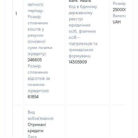
Банк "Аваль"
Розмір:
звітного
Код в Єдиному
250000
періоду:
державному
1
Валюта:
Розмір
реєстрі
UAH
сплачених
юридичних
коштів у
осіб, фізичних
рахунок
осіб –
основної
підприємців та
суми позики
громадських
(кредиту):
формувань:
246605
14305909
Розмір
сплачених
відсотків за
позикою
(кредитом):
61854
Вид
зобов'язання:
Отримані
кредити
Дата