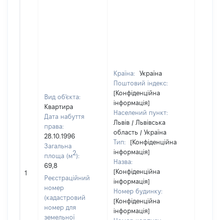
Країна:
Україна
Поштовий індекс:
[Конфіденційна
Вид об'єкта:
інформація]
Квартира
Населений пункт:
Дата набуття
Львів / Львівська
права:
область / Україна
28.10.1996
Тип:
[Конфіденційна
Загальна
інформація]
2
площа (м
):
Назва:
69,8
[Конфіденційна
[Не ві
1
Реєстраційний
інформація]
номер
Номер будинку:
(кадастровий
[Конфіденційна
номер для
інформація]
земельної