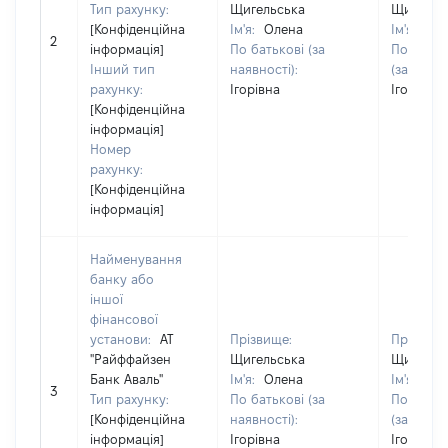
Тип рахунку:
Щигельська
Щигельс
[Конфіденційна
Ім'я:
Олена
Ім'я:
Ол
2
інформація]
По батькові (за
По батьк
Інший тип
наявності):
(за наявн
рахунку:
Ігорівна
Ігорівна
[Конфіденційна
інформація]
Номер
рахунку:
[Конфіденційна
інформація]
Найменування
банку або
іншої
фінансової
установи:
АТ
Прізвище:
Прізвище
"Райффайзен
Щигельська
Щигельс
Банк Аваль"
Ім'я:
Олена
Ім'я:
Ол
3
Тип рахунку:
По батькові (за
По батьк
[Конфіденційна
наявності):
(за наявн
інформація]
Ігорівна
Ігорівна