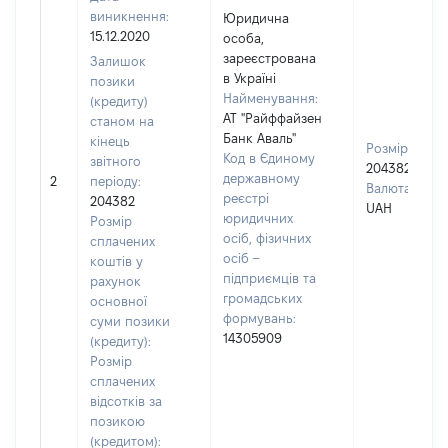
виникнення:
Юридична
15.12.2020
особа,
зареєстрована
Залишок
в Україні
позики
Найменування:
(кредиту)
АТ "Райффайзен
станом на
Банк Аваль"
кінець
Розмір:
Код в Єдиному
звітного
204382
державному
2
періоду:
Валюта:
реєстрі
204382
UAH
юридичних
Розмір
осіб, фізичних
сплачених
осіб –
коштів у
підприємців та
рахунок
громадських
основної
формувань:
суми позики
14305909
(кредиту):
Розмір
сплачених
відсотків за
позикою
(кредитом):