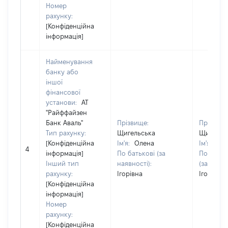
Номер
рахунку:
[Конфіденційна
інформація]
Найменування
банку або
іншої
фінансової
установи:
АТ
"Райффайзен
Банк Аваль"
Прізвище:
Прізвище
Тип рахунку:
Щигельська
Щигельс
[Конфіденційна
Ім'я:
Олена
Ім'я:
Ол
4
інформація]
По батькові (за
По батьк
Інший тип
наявності):
(за наявн
рахунку:
Ігорівна
Ігорівна
[Конфіденційна
інформація]
Номер
рахунку:
[Конфіденційна