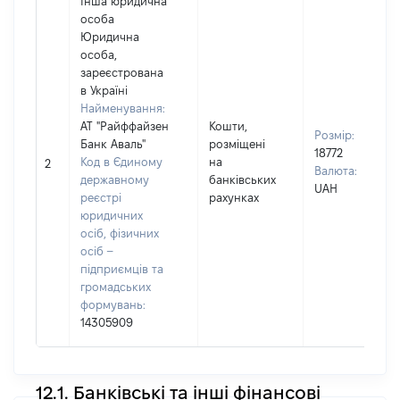
Інша юридична
особа
Юридична
особа,
зареєстрована
в Україні
Найменування:
АТ "Райффайзен
Кошти,
Розмір:
Банк Аваль"
розміщені
18772
Код в Єдиному
на
2
Валюта:
державному
банківських
UAH
реєстрі
рахунках
юридичних
осіб, фізичних
осіб –
підприємців та
громадських
формувань:
14305909
12.1. Банківські та інші фінансові