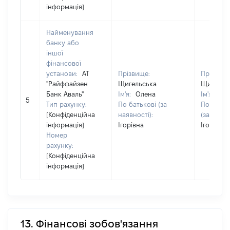
інформація]
Найменування
банку або
іншої
фінансової
установи:
АТ
Прізвище:
Прізвище
"Райффайзен
Щигельська
Щигельс
Банк Аваль"
Ім'я:
Олена
Ім'я:
Ол
5
Тип рахунку:
По батькові (за
По батьк
[Конфіденційна
наявності):
(за наявн
інформація]
Ігорівна
Ігорівна
Номер
рахунку:
[Конфіденційна
інформація]
13. Фінансові зобов'язання