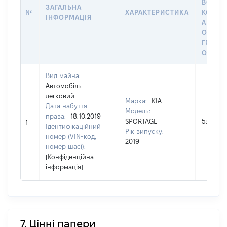
ВОЛОД
ЗАГАЛЬНА
№
ХАРАКТЕРИСТИКА
КОРИС
ІНФОРМАЦІЯ
АБО З
ОСТА
ГРОШ
ОЦІНК
Вид майна:
Автомобіль
легковий
Марка:
КІА
Дата набуття
Модель:
права:
18.10.2019
SPORTAGE
530376
1
Ідентифікаційний
Рік випуску:
номер (VIN-код,
2019
номер шасі):
[Конфіденційна
інформація]
7. Цінні папери