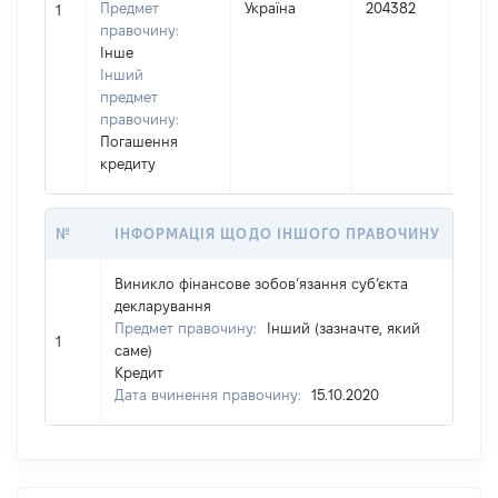
Предмет
Україна
204382
15.12
1
правочину:
Інше
Інший
предмет
правочину:
Погашення
кредиту
№
ІНФОРМАЦІЯ ЩОДО ІНШОГО ПРАВОЧИНУ
Виникло фінансове зобов’язання суб’єкта
декларування
Предмет правочину:
Інший (зазначте, який
1
саме)
Кредит
Дата вчинення правочину:
15.10.2020