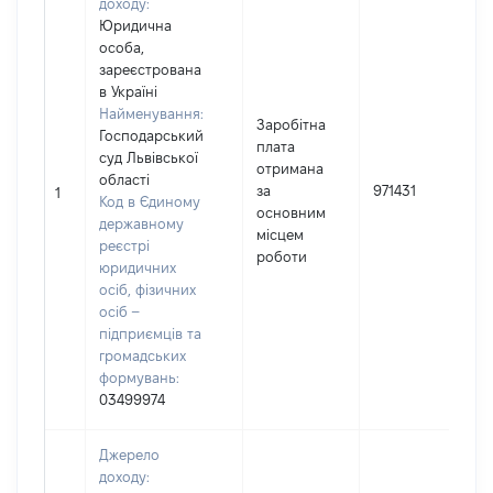
доходу:
Юридична
особа,
зареєстрована
в Україні
Найменування:
Заробітна
Господарський
плата
суд Львівської
отримана
І
області
за
971431
1
Код в Єдиному
основним
(
державному
місцем
реєстрі
роботи
юридичних
осіб, фізичних
осіб –
підприємців та
громадських
формувань:
03499974
Джерело
доходу: