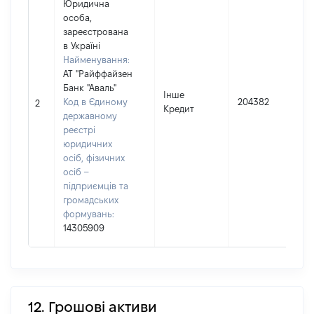
Юридична
особа,
зареєстрована
в Україні
Найменування:
АТ "Райффайзен
Банк "Аваль"
І
Інше
Код в Єдиному
204382
2
Кредит
державному
(
реєстрі
юридичних
осіб, фізичних
осіб –
підприємців та
громадських
формувань:
14305909
12. Грошові активи