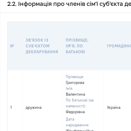
2.2. Інформація про членів сім'ї суб'єкта 
ЗВ'ЯЗОК ІЗ
ПРІЗВИЩЕ,
№
СУБ'ЄКТОМ
ІМ'Я, ПО
ГРОМАДЯН
ДЕКЛАРУВАННЯ
БАТЬКОВІ
Прізвище:
Григорєва
Ім'я:
Валентина
По батькові (за
наявності):
1
дружина
Україна
Федорівна
Дата
народження:
[Конфіденційна