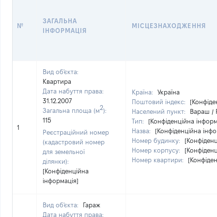
ЗАГАЛЬНА
№
МІСЦЕЗНАХОДЖЕННЯ
ІНФОРМАЦІЯ
Вид об'єкта:
Квартира
Дата набуття права:
Країна:
Україна
31.12.2007
Поштовий індекс:
[Конфіде
2
Загальна площа (м
):
Населений пункт:
Вараш / 
115
Тип:
[Конфіденційна інформ
1
Назва:
[Конфіденційна інфо
Реєстраційний номер
Номер будинку:
[Конфіденц
(кадастровий номер
Номер корпусу:
[Конфіденц
для земельної
Номер квартири:
[Конфіден
ділянки):
[Конфіденційна
інформація]
Вид об'єкта:
Гараж
Дата набуття права: