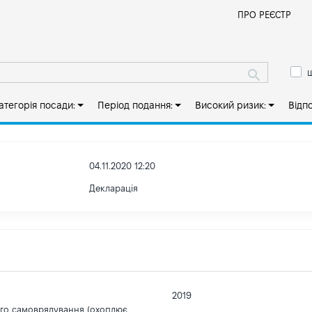
Й
ПРО РЕЄСТР
ш
атегорія посади:
Період подання:
Високий ризик:
Відп
04.11.2020 12:20
Декларація
2019
ого самоврядування (охоплює