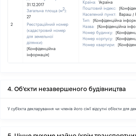
Країна:
Україна
31.12.2017
Поштовий індекс:
[Конфіде
2
Загальна площа (м
):
Населений пункт:
Вараш / 
27
Тип:
[Конфіденційна інформ
2
Реєстраційний номер
Назва:
[Конфіденційна інфо
(кадастровий номер
Номер будинку:
[Конфіденц
для земельної
Номер корпусу:
[Конфіденц
ділянки):
Номер квартири:
[Конфіден
[Конфіденційна
інформація]
4. Об'єкти незавершеного будівництва
У суб'єкта декларування чи членів його сім'ї відсутні об'єкти для д
5. Цінне рухоме майно (крім транспортних