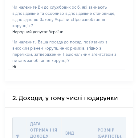
Чи належите Ви до службових осіб, які займають
відповідальне та особливо відповідальне становище,
відповідно до Закону України «Про запобігання
корупції»?
Народний депутат України
Чи належить Ваша посада до посад, пов'язаних з
високим рівнем корупційних ризиків, згідно з
переліком, затвердженим Національним агентством з
питань запобігання корупції?
Ні
2. Доходи, у тому числі подарунки
ДАТА
ІН
ОТРИМАННЯ
РОЗМІР
ВИД
ПР
№
ДОХОДУ
(ВАРТІСТЬ),