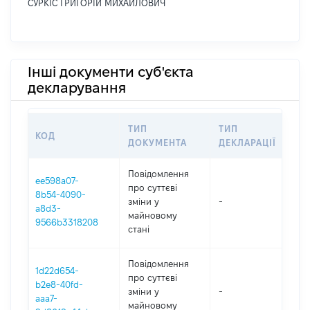
СУРКІС ГРИГОРІЙ МИХАЙЛОВИЧ
Інші документи суб'єкта
декларування
ТИП
ТИП
КОД
ПЕ
ДОКУМЕНТА
ДЕКЛАРАЦІЇ
Повідомлення
ee598a07-
про суттєві
8b54-4090-
зміни y
-
202
a8d3-
майновому
9566b3318208
стані
Повідомлення
1d22d654-
про суттєві
b2e8-40fd-
зміни y
-
202
aaa7-
майновому