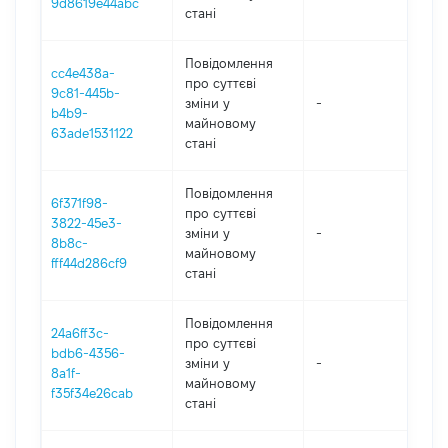
9d8619e44abc
стані
Повідомлення
cc4e438a-
про суттєві
9c81-445b-
зміни y
-
202
b4b9-
майновому
63ade1531122
стані
Повідомлення
6f371f98-
про суттєві
3822-45e3-
зміни y
-
202
8b8c-
майновому
fff44d286cf9
стані
Повідомлення
24a6ff3c-
про суттєві
bdb6-4356-
зміни y
-
202
8a1f-
майновому
f35f34e26cab
стані