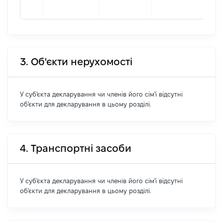
211
3. Об'єкти нерухомості
У суб'єкта декларування чи членів його сім'ї відсутні
об'єкти для декларування в цьому розділі.
4. Транспортні засоби
У суб'єкта декларування чи членів його сім'ї відсутні
об'єкти для декларування в цьому розділі.