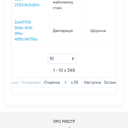
майновому
2357c9d3d81d
стані
2aa43106-
9e5e-4f24-
Декларація
Щорічна
202
9f9a-
49f8c94776fa
1 - 10 з 349
Перша
Попередня
Сторінка
з
35
Наступна
Остання
ПРО РЕЄСТР