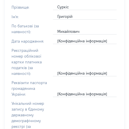
Суркіс
Прізвище:
Григорій
Ім'я:
По батькові (за
Михайлович
наявності):
[Конфіденційна інформація]
Дата народження:
Реєстраційний
номер облікової
картки платника
податків (за
[Конфіденційна інформація]
наявності):
Реквізити паспорта
громадянина
[Конфіденційна інформація]
України:
Унікальний номер
запису в Єдиному
державному
демографічному
реєстрі (за