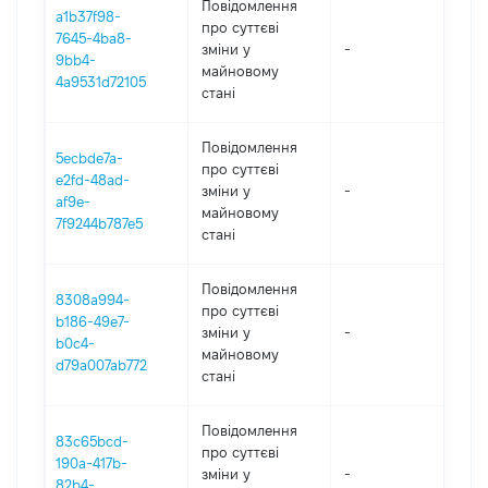
Повідомлення
a1b37f98-
про суттєві
7645-4ba8-
зміни y
-
202
9bb4-
майновому
4a9531d72105
стані
Повідомлення
5ecbde7a-
про суттєві
e2fd-48ad-
зміни y
-
202
af9e-
майновому
7f9244b787e5
стані
Повідомлення
8308a994-
про суттєві
b186-49e7-
зміни y
-
202
b0c4-
майновому
d79a007ab772
стані
Повідомлення
83c65bcd-
про суттєві
190a-417b-
зміни y
-
202
82b4-