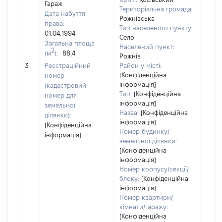
Гараж
Територіальна громада:
Дата набуття
Рожнівська
права:
Тип населеного пункту:
01.04.1994
Село
Загальна площа
Населений пункт:
2
(м
):
88,4
Рожнів
[Не 
3
Реєстраційний
Район у місті:
[Конфіденційна
номер
інформація]
(кадастровий
Тип:
[Конфіденційна
номер для
інформація]
земельної
Назва:
[Конфіденційна
ділянки):
інформація]
[Конфіденційна
Номер будинку/
інформація]
земельної ділянки:
[Конфіденційна
інформація]
Номер корпусу/секції/
блоку:
[Конфіденційна
інформація]
Номер квартири/
кімнати/гаражу:
[Конфіденційна