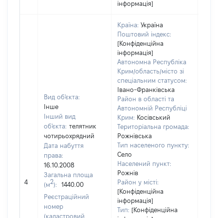
інформація]
Країна:
Україна
Поштовий індекс:
[Конфіденційна
інформація]
Автономна Республіка
Крим/область/місто зі
спеціальним статусом:
Івано-Франківська
Вид об'єкта:
Район в області та
Інше
Автономній Республіці
Інший вид
Крим:
Косівський
об'єкта:
телятник
Територіальна громада:
чотирьохрядний
Рожнівська
Тип населеного пункту:
Дата набуття
Село
права:
309
Населений пункт:
16.10.2008
Тип 
Рожнів
Загальна площа
обʼє
2
4
Район у місті:
(м
):
1440.00
варт
[Конфіденційна
Реєстраційний
інформація]
набу
номер
Тип:
[Конфіденційна
(кадастровий