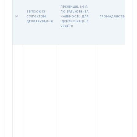
Б
ПРІЗВИЩЕ, ІМʼЯ,
І
ЗВʼЯЗОК ІЗ
ПО БАТЬКОВІ (ЗА
№
СУБʼЄКТОМ
НАЯВНОСТІ) ДЛЯ
ГРОМАДЯНСТВО
У
ДЕКЛАРУВАННЯ
ІДЕНТИФІКАЦІЇ В
Д
УКРАЇНІ