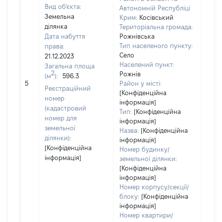
Вид об'єкта:
Автономній Республіці
Земельна
Крим:
Косівський
ділянка
Територіальна громада:
Дата набуття
Рожнівська
Тип населеного пункту:
права:
Село
21.12.2023
Населений пункт:
Загальна площа
2
Рожнів
(м
):
596.3
[Не
5
Район у місті:
заст
Реєстраційний
[Конфіденційна
номер
інформація]
(кадастровий
Тип:
[Конфіденційна
номер для
інформація]
земельної
Назва:
[Конфіденційна
ділянки):
інформація]
[Конфіденційна
Номер будинку/
інформація]
земельної ділянки:
[Конфіденційна
інформація]
Номер корпусу/секції/
блоку:
[Конфіденційна
інформація]
Номер квартири/