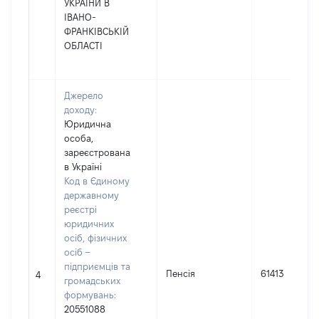
УКРАЇНИ В
ІВАНО-
ФРАНКІВСЬКІЙ
ОБЛАСТІ
Джерело
доходу:
Юридична
особа,
зареєстрована
в Україні
Код в Єдиному
державному
реєстрі
юридичних
осіб, фізичних
осіб –
підприємців та
Пенсія
61413
4
громадських
формувань:
20551088