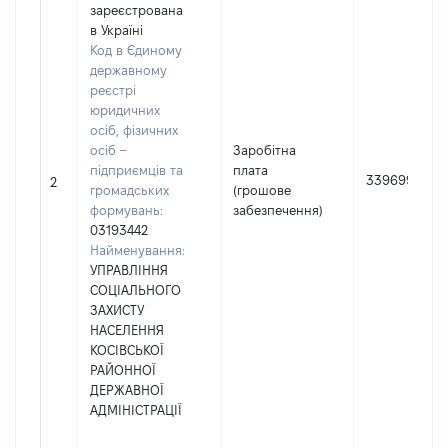
зареєстрована
в Україні
Код в Єдиному
державному
реєстрі
юридичних
осіб, фізичних
осіб –
Заробітна
підприємців та
плата
339699
2
громадських
(грошове
формувань:
забезпечення)
03193442
Найменування:
УПРАВЛІННЯ
СОЦІАЛЬНОГО
ЗАХИСТУ
НАСЕЛЕННЯ
КОСІВСЬКОЇ
РАЙОННОЇ
ДЕРЖАВНОЇ
АДМІНІСТРАЦІЇ