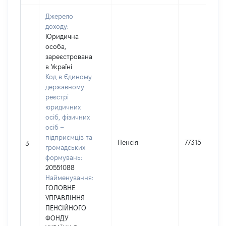
Джерело
доходу:
Юридична
особа,
зареєстрована
в Україні
Код в Єдиному
державному
реєстрі
юридичних
осіб, фізичних
осіб –
підприємців та
Пенсія
77315
3
громадських
формувань:
20551088
Найменування:
ГОЛОВНЕ
УПРАВЛІННЯ
ПЕНСІЙНОГО
ФОНДУ