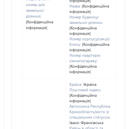
інформація]
номер для
Назва:
[Конфіденційна
земельної
інформація]
ділянки):
Номер будинку/
[Конфіденційна
земельної ділянки:
інформація]
[Конфіденційна
інформація]
Номер корпусу/секції/
блоку:
[Конфіденційна
інформація]
Номер квартири/
кімнати/гаражу:
[Конфіденційна
інформація]
Країна:
Україна
Поштовий індекс:
[Конфіденційна
інформація]
Автономна Республіка
Крим/область/місто зі
спеціальним статусом:
Івано-Франківська
Район в області та