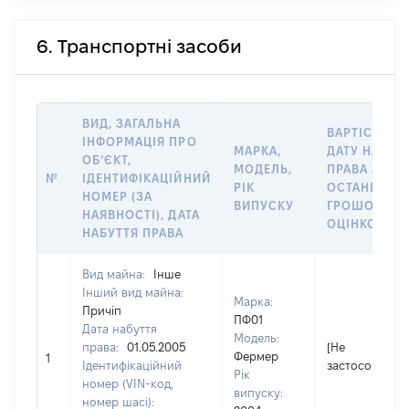
6. Транспортні засоби
ВИД, ЗАГАЛЬНА
ВАРТІСТЬ Н
ІНФОРМАЦІЯ ПРО
МАРКА,
ДАТУ НАБУТ
ОБʼЄКТ,
МОДЕЛЬ,
ПРАВА АБО 
№
ІДЕНТИФІКАЦІЙНИЙ
РІК
ОСТАННЬО
НОМЕР (ЗА
ВИПУСКУ
ГРОШОВОЮ
НАЯВНОСТІ), ДАТА
ОЦІНКОЮ, Г
НАБУТТЯ ПРАВА
Вид майна:
Інше
Інший вид майна:
Марка:
Причіп
ПФ01
Дата набуття
Модель:
права:
01.05.2005
[Не
Фермер
1
Ідентифікаційний
застосовуєтьс
Рік
номер (VIN-код,
випуску:
номер шасі):