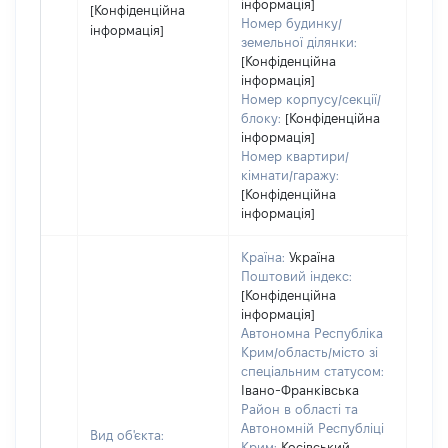
інформація]
[Конфіденційна
Номер будинку/
інформація]
земельної ділянки:
[Конфіденційна
інформація]
Номер корпусу/секції/
блоку:
[Конфіденційна
інформація]
Номер квартири/
кімнати/гаражу:
[Конфіденційна
інформація]
Країна:
Україна
Поштовий індекс:
[Конфіденційна
інформація]
Автономна Республіка
Крим/область/місто зі
спеціальним статусом:
Івано-Франківська
Район в області та
Автономній Республіці
Вид об'єкта:
Крим:
Косівський