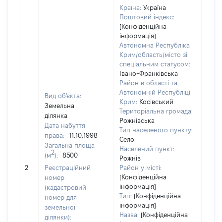
Країна:
Україна
Поштовий індекс:
[Конфіденційна
інформація]
Автономна Республіка
Крим/область/місто зі
спеціальним статусом:
Івано-Франківська
Район в області та
Автономній Республіці
Вид об'єкта:
Крим:
Косівський
Земельна
Територіальна громада:
ділянка
Рожнівська
Дата набуття
Тип населеного пункту:
права:
11.10.1998
Село
Загальна площа
Населений пункт:
2
(м
):
8500
Рожнів
[Не 
2
Реєстраційний
Район у місті:
[Конфіденційна
номер
інформація]
(кадастровий
Тип:
[Конфіденційна
номер для
інформація]
земельної
Назва:
[Конфіденційна
ділянки):