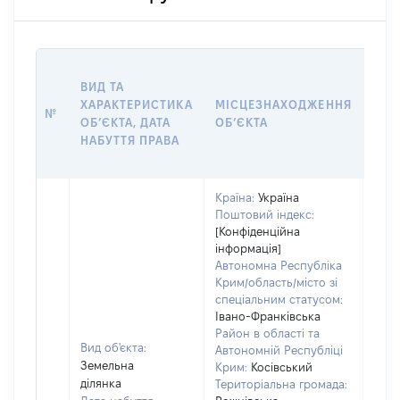
ВАР
ВИД ТА
ДАТ
ХАРАКТЕРИСТИКА
МІСЦЕЗНАХОДЖЕННЯ
ПРА
№
ОБʼЄКТА, ДАТА
ОБʼЄКТА
ОС
НАБУТТЯ ПРАВА
ГР
ОЦІ
Країна:
Україна
Поштовий індекс:
[Конфіденційна
інформація]
Автономна Республіка
Крим/область/місто зі
спеціальним статусом:
Івано-Франківська
Район в області та
Вид об'єкта:
Автономній Республіці
Земельна
Крим:
Косівський
ділянка
Територіальна громада: