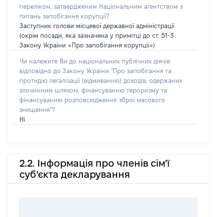
переліком, затвердженим Національним агентством з
питань запобігання корупції?
Заступник голови місцевої державної адміністрації
(окрім посади, яка зазначена у примітці до ст. 51-3
Закону України «Про запобігання корупції»)
Чи належите Ви до національних публічних діячів
відповідно до Закону України "Про запобігання та
протидію легалізації (відмиванню) доходів, одержаних
злочинним шляхом, фінансуванню тероризму та
фінансуванню розповсюдження зброї масового
знищення"?
Ні
2.2. Інформація про членів сім'ї
суб'єкта декларування
П
І