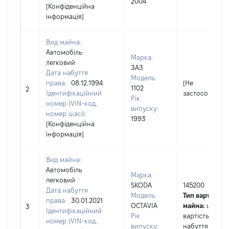
2004
[Конфіденційна
інформація]
Вид майна:
Автомобіль
Марка:
легковий
ЗАЗ
Дата набуття
Модель:
права:
08.12.1994
[Не
1102
2
Ідентифікаційний
застосовуєтьс
Рік
номер (VIN-код,
випуску:
номер шасі):
1993
[Конфіденційна
інформація]
Вид майна:
Автомобіль
Марка:
легковий
SKODA
145200
Дата набуття
Модель:
Тип вартості
права:
30.01.2021
OCTAVIA
майна:
це
3
Ідентифікаційний
Рік
вартість на да
номер (VIN-код,
випуску:
набуття права