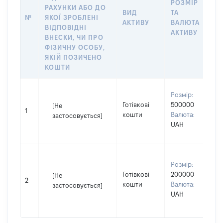
РОЗМІР
РАХУНКИ АБО ДО
І
ВИД
ТА
№
ЯКОЇ ЗРОБЛЕНІ
О
АКТИВУ
ВАЛЮТА
ВІДПОВІДНІ
А
АКТИВУ
ВНЕСКИ, ЧИ ПРО
ФІЗИЧНУ ОСОБУ,
ЯКІЙ ПОЗИЧЕНО
КОШТИ
В
Розмір:
П
Готівкові
500000
[Не
І
1
кошти
Валюта:
застосовується]
П
UAH
н
В
Розмір:
д
Готівкові
200000
П
[Не
2
кошти
Валюта:
І
застосовується]
UAH
П
н