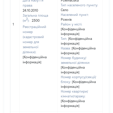
Дата набуття
Рожнівська
Тип населеного пункту:
права:
Село
24.10.2010
320
Населений пункт:
Загальна площа
Тип 
2
Рожнів
(м
):
2300
обʼє
1
Район у місті:
Реєстраційний
варт
[Конфіденційна
номер
інформація]
набу
(кадастровий
Тип:
[Конфіденційна
номер для
інформація]
земельної
Назва:
[Конфіденційна
ділянки):
інформація]
[Конфіденційна
Номер будинку/
інформація]
земельної ділянки:
[Конфіденційна
інформація]
Номер корпусу/секції/
блоку:
[Конфіденційна
інформація]
Номер квартири/
кімнати/гаражу:
[Конфіденційна
інформація]