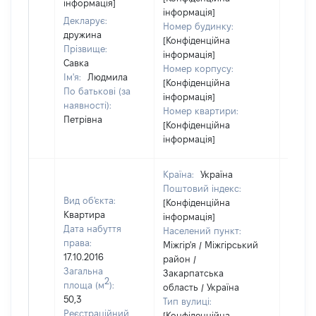
інформація]
інформація]
Декларує:
Номер будинку:
дружина
[Конфіденційна
Прізвище:
інформація]
Савка
Номер корпусу:
Ім'я:
Людмила
[Конфіденційна
По батькові (за
інформація]
наявності):
Номер квартири:
Петрівна
[Конфіденційна
інформація]
Країна:
Україна
Поштовий індекс:
Вид об'єкта:
[Конфіденційна
Квартира
інформація]
Дата набуття
Населений пункт:
права:
Міжгір'я / Міжгірський
17.10.2016
район /
Загальна
Закарпатська
2
площа (м
):
область / Україна
50,3
Тип вулиці:
Реєстраційний
[Конфіденційна