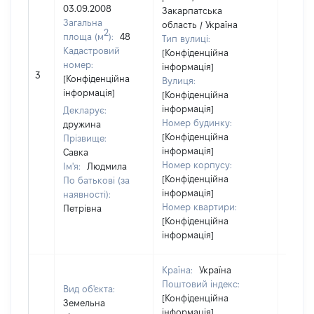
03.09.2008
Закарпатська
Загальна
область / Україна
2
площа (м
):
48
Тип вулиці:
Кадастровий
[Конфіденційна
номер:
інформація]
[Не
3
[Конфіденційна
Вулиця:
відом
інформація]
[Конфіденційна
інформація]
Декларує:
Номер будинку:
дружина
[Конфіденційна
Прізвище:
інформація]
Савка
Номер корпусу:
Ім'я:
Людмила
[Конфіденційна
По батькові (за
інформація]
наявності):
Номер квартири:
Петрівна
[Конфіденційна
інформація]
Країна:
Україна
Поштовий індекс:
Вид об'єкта:
[Конфіденційна
Земельна
інформація]