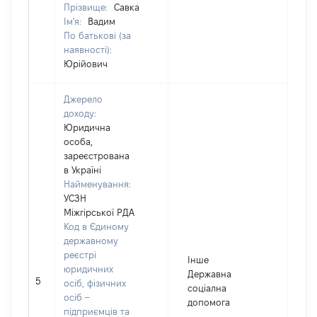
Прізвище:
Савка
Ім'я:
Вадим
По батькові (за
наявності):
Юрійович
Джерело
доходу:
Юридична
особа,
зареєстрована
в Україні
Найменування:
УСЗН
Міжгірської РДА
Код в Єдиному
державному
реєстрі
Інше
юридичних
Державна
5
15
осіб, фізичних
соціална
осіб –
допомога
підприємців та