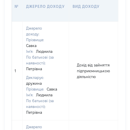
РОЗ
№
ДЖЕРЕЛО ДОХОДУ
ВИД ДОХОДУ
(ВА
Джерело
доходу:
Прізвище:
Савка
Ім'я:
Людмила
По батькові (за
наявності):
Дохід від зайняття
Петрівна
1
підприємницькою
24
діяльністю
Декларує:
дружина
Прізвище:
Савка
Ім'я:
Людмила
По батькові (за
наявності):
Петрівна
Джерело