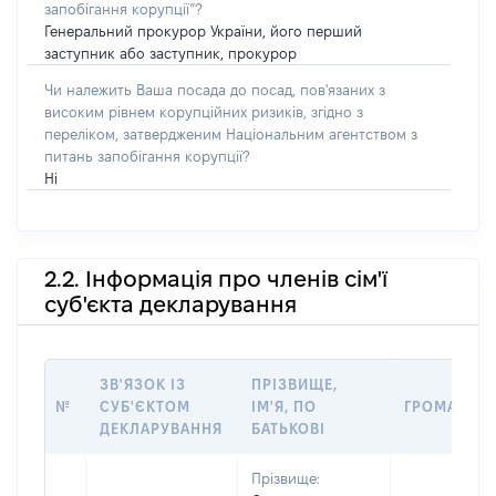
запобігання корупції”?
Генеральний прокурор України, його перший
заступник або заступник, прокурор
Чи належить Ваша посада до посад, пов'язаних з
високим рівнем корупційних ризиків, згідно з
переліком, затвердженим Національним агентством з
питань запобігання корупції?
Ні
2.2. Інформація про членів сім'ї
суб'єкта декларування
ЗВ'ЯЗОК ІЗ
ПРІЗВИЩЕ,
№
СУБ'ЄКТОМ
ІМ'Я, ПО
ГРОМАДЯН
ДЕКЛАРУВАННЯ
БАТЬКОВІ
Прізвище: