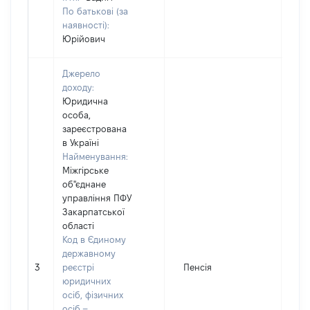
По батькові (за
наявності):
Юрійович
Джерело
доходу:
Юридична
особа,
зареєстрована
в Україні
Найменування:
Міжгірське
об"єднане
управління ПФУ
Закарпатської
області
Код в Єдиному
державному
3
реєстрі
Пенсія
9
юридичних
осіб, фізичних
осіб –