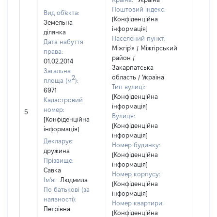
Поштовий індекс:
Вид об'єкта:
[Конфіденційна
Земельна
інформація]
ділянка
Населений пункт:
Дата набуття
Міжгір'я / Міжгірський
права:
район /
01.02.2014
Закарпатська
Загальна
область / Україна
2
площа (м
):
Тип вулиці:
6971
[Конфіденційна
Кадастровий
інформація]
[Не
номер:
5
Вулиця:
відом
[Конфіденційна
[Конфіденційна
інформація]
інформація]
Декларує:
Номер будинку:
дружина
[Конфіденційна
Прізвище:
інформація]
Савка
Номер корпусу:
Ім'я:
Людмила
[Конфіденційна
По батькові (за
інформація]
наявності):
Номер квартири:
Петрівна
[Конфіденційна