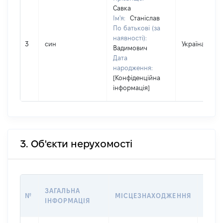
Савка
Ім'я:
Станіслав
По батькові (за
наявності):
3
син
Україна
Вадимович
Дата
народження:
[Конфіденційна
інформація]
3. Об'єкти нерухомості
ВАРТ
ЗАГАЛЬНА
№
МІСЦЕЗНАХОДЖЕННЯ
НА Д
ІНФОРМАЦІЯ
НАБУ