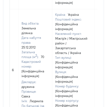
інформація]
Країна:
Україна
Поштовий індекс:
Вид об'єкта:
[Конфіденційна
Земельна
інформація]
ділянка
Населений пункт:
Дата набуття
Міжгір'я / Міжгірський
права:
район /
25.12.2012
Закарпатська
Загальна
область / Україна
2
площа (м
):
70
Тип вулиці:
Кадастровий
[Конфіденційна
номер:
інформація]
6
10000
[Конфіденційна
Вулиця:
інформація]
[Конфіденційна
інформація]
Декларує:
Номер будинку:
дружина
[Конфіденційна
Прізвище:
інформація]
Савка
Номер корпусу:
Ім'я:
Людмила
[Конфіденційна
По батькові (за