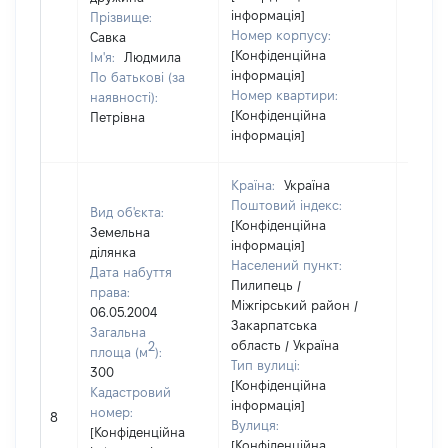
інформація]
Прізвище:
Номер корпусу:
Савка
[Конфіденційна
Ім'я:
Людмила
інформація]
По батькові (за
Номер квартири:
наявності):
[Конфіденційна
Петрівна
інформація]
Країна:
Україна
Поштовий індекс:
Вид об'єкта:
[Конфіденційна
Земельна
інформація]
ділянка
Населений пункт:
Дата набуття
Пилипець /
права:
Міжгірський район /
06.05.2004
Закарпатська
Загальна
область / Україна
2
площа (м
):
Тип вулиці:
300
[Конфіденційна
Кадастровий
інформація]
[Не
номер:
8
Вулиця:
відом
[Конфіденційна
[Конфіденційна