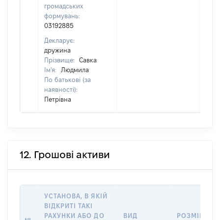
громадських
формувань:
03192885
Декларує:
дружина
Прізвище:
Савка
Ім'я:
Людмила
По батькові (за
наявності):
Петрівна
12. Грошові активи
УСТАНОВА, В ЯКІЙ
ВІДКРИТІ ТАКІ
РАХУНКИ АБО ДО
ВИД
РОЗМІР