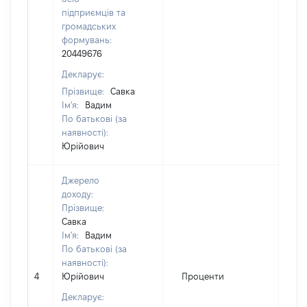
підприємців та
громадських
формувань:
20449676
Декларує:
Прізвище:
Савка
Ім'я:
Вадим
По батькові (за
наявності):
Юрійович
Джерело
доходу:
Прізвище:
Савка
Ім'я:
Вадим
По батькові (за
наявності):
4
Юрійович
Проценти
6
Декларує: