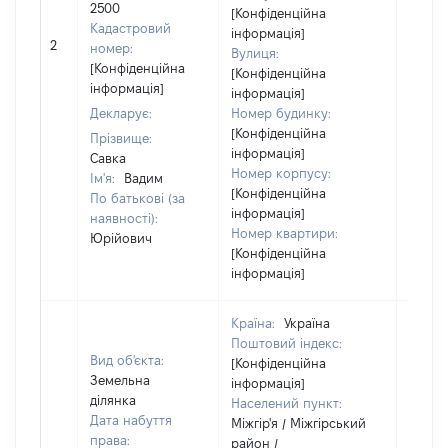
2500
[Конфіденційна
Кадастровий
інформація]
[Не
2
номер:
Вулиця:
відом
[Конфіденційна
[Конфіденційна
інформація]
інформація]
Декларує:
Номер будинку:
[Конфіденційна
Прізвище:
інформація]
Савка
Номер корпусу:
Ім'я:
Вадим
[Конфіденційна
По батькові (за
інформація]
наявності):
Номер квартири:
Юрійович
[Конфіденційна
інформація]
Країна:
Україна
Поштовий індекс:
Вид об'єкта:
[Конфіденційна
Земельна
інформація]
ділянка
Населений пункт:
Дата набуття
Міжгір'я / Міжгірський
права:
район /