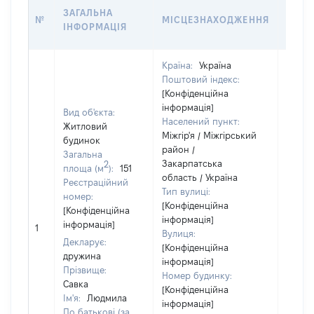
ЗВ'Я
ЗАГАЛЬНА
№
МІСЦЕЗНАХОДЖЕННЯ
СУБ'
ІНФОРМАЦІЯ
ДЕКЛ
Країна:
Україна
Поштовий індекс:
Об'єкт
[Конфіденційна
належ
інформація]
Вид об'єкта:
суб'єк
Населений пункт:
Житловий
декла
Міжгір'я / Міжгірський
будинок
чи чл
район /
Загальна
сім'ї 
Закарпатська
2
площа (м
):
151
власн
область / Україна
Реєстраційний
відпо
Тип вулиці:
номер:
Цивіл
[Конфіденційна
[Конфіденційна
кодек
інформація]
інформація]
Україн
1
Вулиця:
Об'єкт
Декларує:
[Конфіденційна
повні
дружина
інформація]
частк
Прізвище:
Номер будинку:
побуд
Савка
[Конфіденційна
матері
Ім'я:
Людмила
інформація]
за ко
По батькові (за