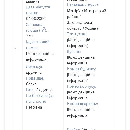
ділянка
Населений пункт:
Дата набуття
Міжгір'я / Міжгірський
права:
район /
04.06.2002
Закарпатська
Загальна
область / Україна
2
площа (м
):
Тип вулиці:
359
[Конфіденційна
Кадастровий
інформація]
[Не
номер:
4
Вулиця:
відом
[Конфіденційна
[Конфіденційна
інформація]
інформація]
Декларує:
Номер будинку:
дружина
[Конфіденційна
Прізвище:
інформація]
Савка
Номер корпусу:
Ім'я:
Людмила
[Конфіденційна
По батькові (за
інформація]
наявності):
Номер квартири:
Петрівна
[Конфіденційна
інформація]
Країна:
Україна