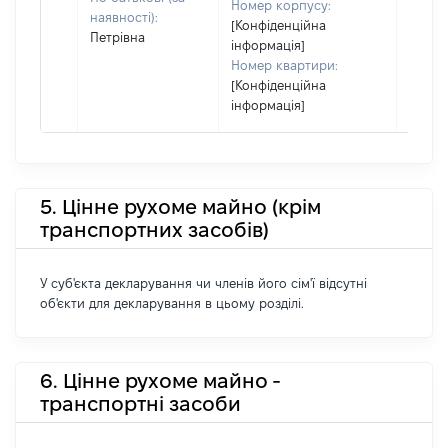
Номер корпусу:
суб'єк
наявності):
[Конфіденційна
декла
Петрівна
інформація]
або ч
Номер квартири:
його сі
[Конфіденційна
інформація]
5. Цінне рухоме майно (крім
транспортних засобів)
У суб'єкта декларування чи членів його сім'ї відсутні
об'єкти для декларування в цьому розділі.
6. Цінне рухоме майно -
транспортні засоби