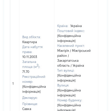
Країна:
Україна
Поштовий індекс:
[Конфіденційна
Вид об'єкта:
інформація]
Квартира
Населений пункт:
Дата набуття
Міжгір'я / Міжгірський
права:
район /
10.11.2003
Закарпатська
Загальна
2
область / Україна
площа (м
):
Тип вулиці:
71.70
[Конфіденційна
Реєстраційний
інформація]
[Не
номер:
1
Вулиця:
відом
[Конфіденційна
[Конфіденційна
інформація]
інформація]
Декларує:
Номер будинку:
Прізвище:
[Конфіденційна
Савка
інформація]