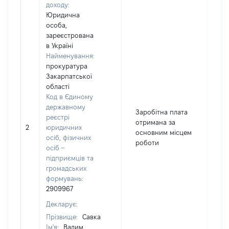
доходу:
Юридична
особа,
зареєстрована
в Україні
Найменування:
прокуратура
Закарпатської
області
Код в Єдиному
державному
Заробітна плата
реєстрі
отримана за
2
юридичних
4
основним місцем
осіб, фізичних
роботи
осіб –
підприємців та
громадських
формувань:
2909967
Декларує:
Прізвище:
Савка
Ім'я:
Вадим