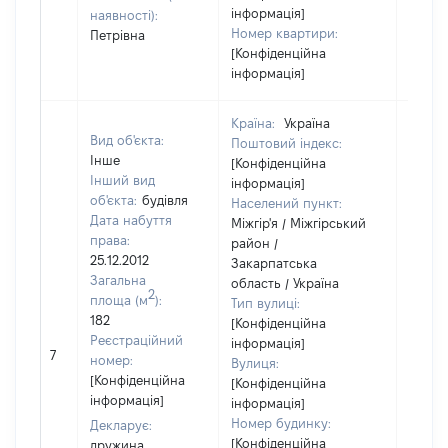
інформація]
наявності):
Номер квартири:
Петрівна
[Конфіденційна
інформація]
Країна:
Україна
Вид об'єкта:
Поштовий індекс:
Інше
[Конфіденційна
Інший вид
інформація]
об'єкта:
будівля
Населений пункт:
Дата набуття
Міжгір'я / Міжгірський
права:
район /
25.12.2012
Закарпатська
Загальна
область / Україна
2
площа (м
):
Тип вулиці:
182
[Конфіденційна
Реєстраційний
інформація]
7
10000
номер:
Вулиця:
[Конфіденційна
[Конфіденційна
інформація]
інформація]
Номер будинку:
Декларує:
[Конфіденційна
дружина