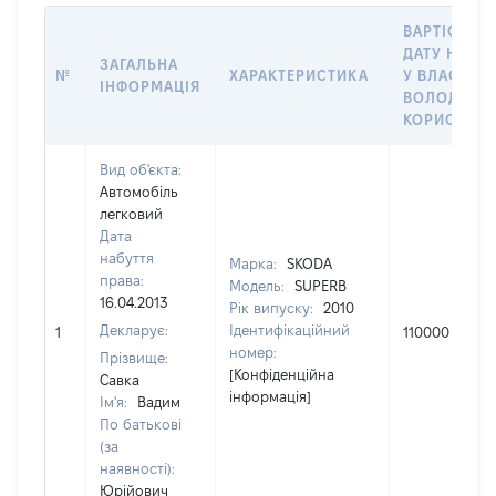
ВАРТІСТЬ Н
ДАТУ НАБУ
ЗАГАЛЬНА
№
ХАРАКТЕРИСТИКА
У ВЛАСНІСТ
ІНФОРМАЦІЯ
ВОЛОДІННЯ
КОРИСТУВ
Вид об'єкта:
Автомобіль
легковий
Дата
набуття
Марка:
SKODA
права:
Модель:
SUPERB
16.04.2013
Рік випуску:
2010
Декларує:
Ідентифікаційний
1
110000
номер:
Прізвище:
[Конфіденційна
Савка
інформація]
Ім'я:
Вадим
По батькові
(за
наявності):
Юрійович