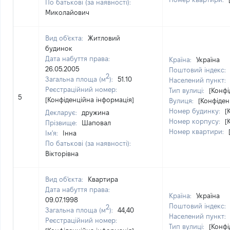
По батькові (за наявності):
Миколайович
Вид об'єкта:
Житловий
будинок
Дата набуття права:
Країна:
Україна
26.05.2005
Поштовий індекс:
2
Загальна площа (м
):
51.10
Населений пункт:
Реєстраційний номер:
Тип вулиці:
[Конфі
5
[Конфіденційна інформація]
Вулиця:
[Конфіден
Номер будинку:
[
Декларує:
дружина
Номер корпусу:
[
Прізвище:
Шаповал
Номер квартири:
Ім'я:
Інна
По батькові (за наявності):
Вікторівна
Вид об'єкта:
Квартира
Дата набуття права:
Країна:
Україна
09.07.1998
Поштовий індекс:
2
Загальна площа (м
):
44,40
Населений пункт:
Реєстраційний номер:
Тип вулиці:
[Конфі