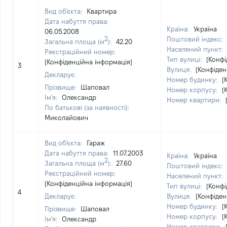
Вид об'єкта:
Квартира
Дата набуття права:
Країна:
Україна
06.05.2008
2
Поштовий індекс:
Загальна площа (м
):
42.20
Населений пункт:
Реєстраційний номер:
Тип вулиці:
[Конфі
[Конфіденційна інформація]
3
Вулиця:
[Конфіден
Декларує:
Номер будинку:
[
Прізвище:
Шаповал
Номер корпусу:
[
Ім'я:
Олександр
Номер квартири:
По батькові (за наявності):
Миколайович
Вид об'єкта:
Гараж
Дата набуття права:
11.07.2003
Країна:
Україна
2
Загальна площа (м
):
27.60
Поштовий індекс:
Реєстраційний номер:
Населений пункт:
[Конфіденційна інформація]
Тип вулиці:
[Конфі
4
Декларує:
Вулиця:
[Конфіден
Номер будинку:
[
Прізвище:
Шаповал
Номер корпусу:
[
Ім'я:
Олександр
Номер квартири: