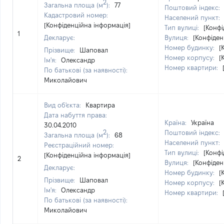
2
Загальна площа (м
):
77
Поштовий індекс:
Кадастровий номер:
Населений пункт:
[Конфіденційна інформація]
Тип вулиці:
[Конфі
1
Декларує:
Вулиця:
[Конфіден
Номер будинку:
[
Прізвище:
Шаповал
Номер корпусу:
[
Ім'я:
Олександр
Номер квартири:
По батькові (за наявності):
Миколайович
Вид об'єкта:
Квартира
Дата набуття права:
Країна:
Україна
30.04.2010
2
Поштовий індекс:
Загальна площа (м
):
68
Населений пункт:
Реєстраційний номер:
Тип вулиці:
[Конфі
[Конфіденційна інформація]
2
Вулиця:
[Конфіден
Декларує:
Номер будинку:
[
Прізвище:
Шаповал
Номер корпусу:
[
Ім'я:
Олександр
Номер квартири:
По батькові (за наявності):
Миколайович