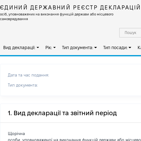
ЄДИНИЙ ДЕРЖАВНИЙ РЕЄСТР ДЕКЛАРАЦІ
осіб, уповноважених на виконання функцій держави або місцевого
самоврядування
Вид декларації:
Рік:
Тип документа:
Тип посади:
К
Дата та час подання:
Тип документа:
1. Вид декларації та звітний період
Щорічна
особи, уповноваженої на виконання функцій держави або місцев