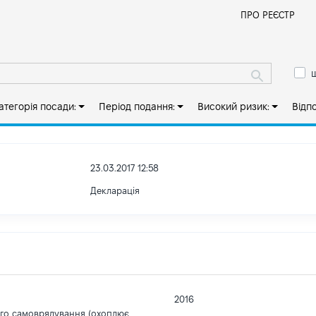
Й
ПРО РЕЄСТР
ш
атегорія посади:
Період подання:
Високий ризик:
Відп
23.03.2017 12:58
Декларація
2016
ого самоврядування (охоплює