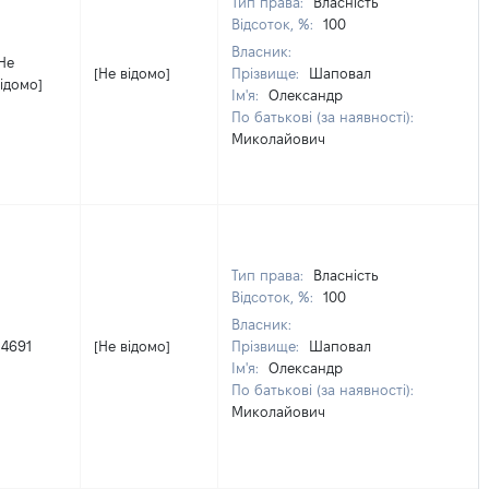
Тип права:
Власність
Відсоток, %:
100
Власник:
Не
[Не відомо]
Прізвище:
Шаповал
ідомо]
Ім'я:
Олександр
По батькові (за наявності):
Миколайович
Тип права:
Власність
Відсоток, %:
100
Власник:
34691
[Не відомо]
Прізвище:
Шаповал
Ім'я:
Олександр
По батькові (за наявності):
Миколайович