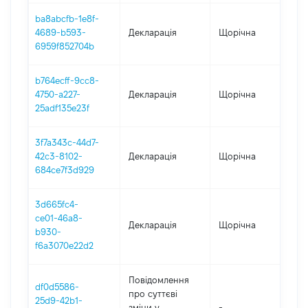
ba8abcfb-1e8f-
4689-b593-
Декларація
Щорічна
20
6959f852704b
b764ecff-9cc8-
4750-a227-
Декларація
Щорічна
20
25adf135e23f
3f7a343c-44d7-
42c3-8102-
Декларація
Щорічна
20
684ce7f3d929
3d665fc4-
ce01-46a8-
Декларація
Щорічна
202
b930-
f6a3070e22d2
Повідомлення
df0d5586-
про суттєві
25d9-42b1-
зміни y
-
20