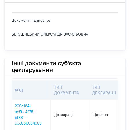
Документ підписано:
БІЛОШИЦЬКИЙ ОЛЕКСАНДР ВАСИЛЬОВИЧ
Інші документи суб'єкта
декларування
ТИП
ТИП
КОД
ПЕ
ДОКУМЕНТА
ДЕКЛАРАЦІЇ
209c1841-
ab5b-4275-
Декларація
Щорічна
20
bf86-
cbc83b0b4083