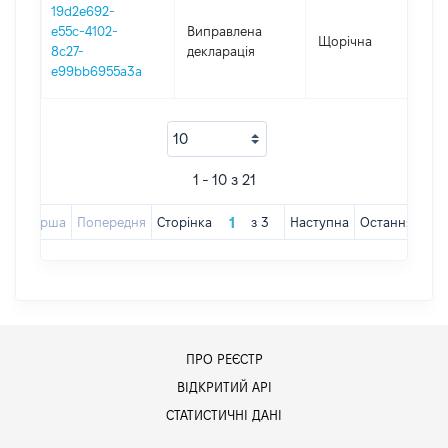
19d2e692-
e55c-4102-
Виправлена
Щорічна
201
8c27-
декларація
e99bb6955a3a
1 - 10 з 21
Перша
Попередня
Сторінка
з
3
Наступна
Остання
ПРО РЕЄСТР
ВІДКРИТИЙ АРІ
СТАТИСТИЧНІ ДАНІ