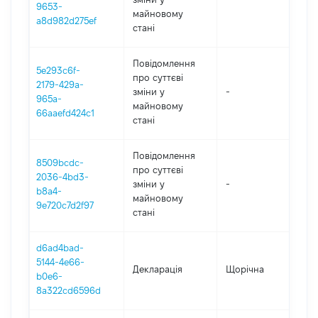
9653-
майновому
a8d982d275ef
стані
Повідомлення
5e293c6f-
про суттєві
2179-429a-
зміни y
-
202
965a-
майновому
66aaefd424c1
стані
Повідомлення
8509bcdc-
про суттєві
2036-4bd3-
зміни y
-
202
b8a4-
майновому
9e720c7d2f97
стані
d6ad4bad-
5144-4e66-
Декларація
Щорічна
20
b0e6-
8a322cd6596d