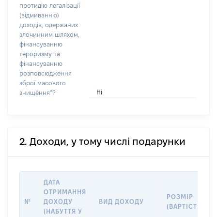
протидію легалізації
(відмиванню)
доходів, одержаних
злочинним шляхом,
фінансуванню
тероризму та
фінансуванню
розповсюдження
зброї масового
Ні
знищення”?
2. Доходи, у тому числі подарунки
ДАТА
ОТРИМАННЯ
РОЗМІР
№
ДОХОДУ
ВИД ДОХОДУ
(ВАРТІСТЬ)
(НАБУТТЯ У