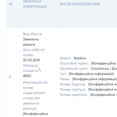
ЗАГАЛЬНА
№
МІСЦЕЗНАХОДЖЕННЯ
ІНФОРМАЦІЯ
Вид об'єкта:
Земельна
ділянка
Дата набуття
права:
Країна:
Україна
20.03.2015
Поштовий індекс:
[Конфіденційна
Загальна
Населений пункт:
Слов'янськ / До
2
площа (м
):
Тип:
[Конфіденційна інформація]
4000
1
Назва:
[Конфіденційна інформація
Реєстраційний
Номер будинку:
[Конфіденційна і
номер
Номер корпусу:
[Конфіденційна і
(кадастровий
Номер квартири:
[Конфіденційна 
номер для
земельної
ділянки):
[Конфіденційна