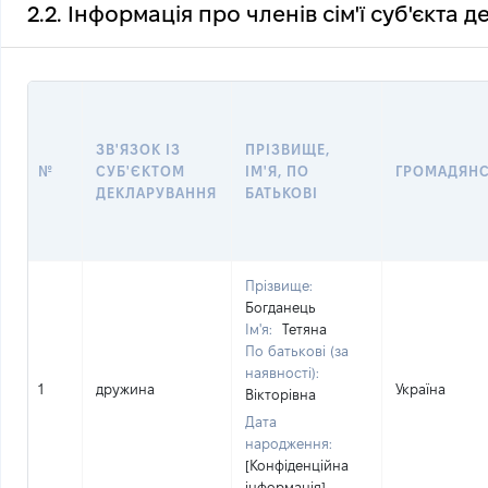
2.2. Інформація про членів сім'ї суб'єкта 
ЗВ'ЯЗОК ІЗ
ПРІЗВИЩЕ,
№
СУБ'ЄКТОМ
ІМ'Я, ПО
ГРОМАДЯН
ДЕКЛАРУВАННЯ
БАТЬКОВІ
Прізвище:
Богданець
Ім'я:
Тетяна
По батькові (за
наявності):
1
дружина
Україна
Вікторівна
Дата
народження:
[Конфіденційна
інформація]